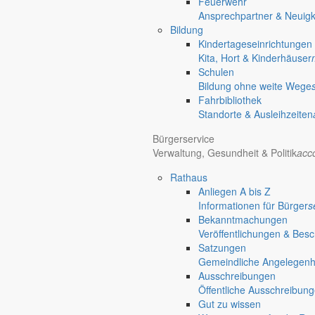
Feuerwehr
Ansprechpartner & Neuigk
Bildung
Kindertageseinrichtungen
Kita, Hort & Kinderhäuser
Schulen
Bildung ohne weite Wege
Fahrbibliothek
Standorte & Ausleihzeiten
Bürgerservice
Verwaltung, Gesundheit & Politik
acc
Rathaus
Anliegen A bis Z
Informationen für Bürger
s
Bekanntmachungen
Veröffentlichungen & Bes
Satzungen
Gemeindliche Angelegenhei
Ausschreibungen
Öffentliche Ausschreibun
Gut zu wissen