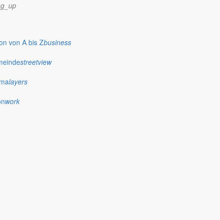
ng_up
n von A bis Z
business
meinde
streetview
ima
layers
on
work