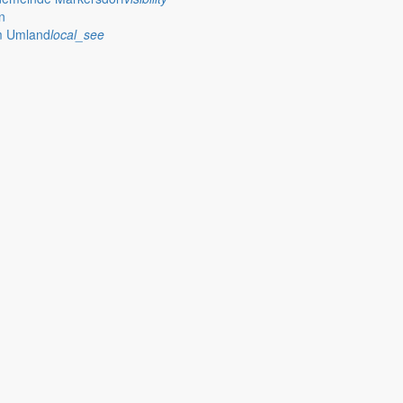
n
im Umland
local_see