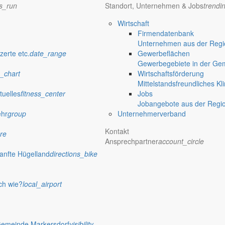
ns_run
Standort, Unternehmen & Jobs
trendi
Wirtschaft
Firmendatenbank
Unternehmen aus der Regio
zerte etc.
date_range
Gewerbeflächen
Gewerbegebiete in der Ge
_chart
Wirtschaftsförderung
Mittelstandsfreundliches Kl
tuelles
fitness_center
Jobs
Jobangebote aus der Regi
ehr
group
Unternehmerverband
Kontakt
re
Ansprechpartner
account_circle
anfte Hügelland
directions_bike
ch wie?
local_airport
Gemeinde Markersdorf
visibility