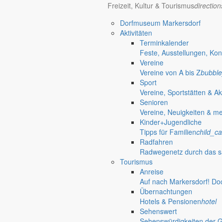
Freizeit, Kultur & Tourismus
directio
Dorfmuseum Markersdorf
Aktivitäten
Terminkalender
Feste, Ausstellungen, Kon
Vereine
Vereine von A bis Z
bubble
Sport
Vereine, Sportstätten & Ak
Senioren
Vereine, Neuigkeiten & m
Kinder+Jugendliche
Tipps für Familien
child_ca
Radfahren
Radwegenetz durch das s
Tourismus
Anreise
Auf nach Markersdorf! Do
Übernachtungen
Hotels & Pensionen
hotel
Sehenswert
Gersdorf
Sehenswürdigkeiten der 