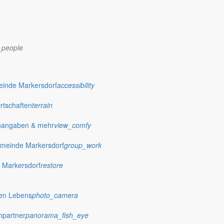
_people
dorf.de
einde Markersdorf
accessibility
Ortschaften
terrain
nangaben & mehr
view_comfy
meinde Markersdorf
group_work
 Markersdorf
restore
hen Lebens
photo_camera
hpartner
panorama_fish_eye