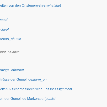
eiten von den Ortsfeuerwehren
whatshot
mood
school
airport_shuttle
ount_balance
ettings_ethernet
chlüsse der Gemeinde
alarm_on
ten & sicherheitsrechtliche Erlasse
assignment
gen der Gemeinde Markersdorf
publish