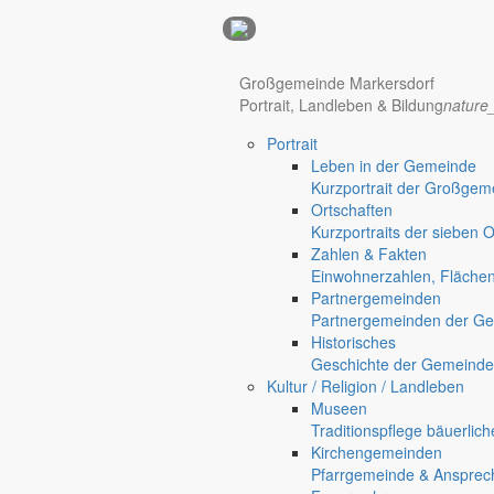
Anzeigen
Großgemeinde Markersdorf
Portrait, Landleben & Bildung
nature
Hotel Manhattan New York
Hotel Nürnberg
Portrait
Regional werben auf markersdorf.de!
anzeigen@gemeinde-markers
Leben in der Gemeinde
Kurzportrait der Großgem
Home
Ortschaften
chevron_right
Bürgerservice
Kurzportraits der sieben 
chevron_right
Rathaus
Zahlen & Fakten
Markersdorf
Einwohnerzahlen, Fläche
Deutsch-Paulsdorf
Partnergemeinden
Holtendorf
Partnergemeinden der Ge
Historisches
Geschichte der Gemeinde
Kultur / Religion / Landleben
Museen
Traditionspflege bäuerlic
Kirchengemeinden
Pfarrgemeinde & Ansprec