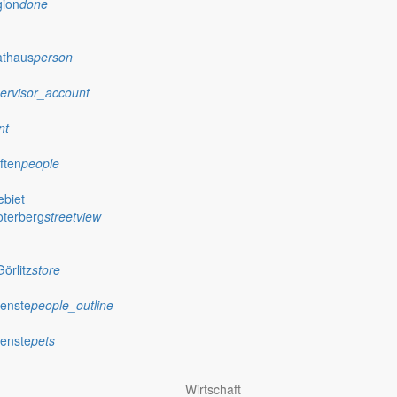
gion
done
athaus
person
ervisor_account
nt
ften
people
biet
oterberg
streetview
örlitz
store
ienste
people_outline
ienste
pets
Wirtschaft