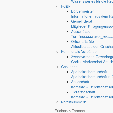
Wissenswertes für die Re
Politik
Bürgermeister
Informationen aus dem R
Gemeinderat
Mitglieder & Tagungen
sup
Ausschüsse
Termine
supervisor_accou
Ortschaftsräte
Aktuelles aus den Ortscha
Kommunale Verbände
Zweckverband Gewerbege
Görlitz-Markersdorf Am H
Gesundheit
Apothekenbereitschaft
Apothekenbereitschaft in G
Ärzteschaft
Kontakte & Bereitschaftsd
Tierärzteschaft
Kontakte & Bereitschaftsd
Notrufnummern
Erlebnis & Termine