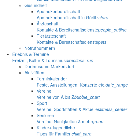
Gesundheit
Apothekenbereitschaft
Apothekenbereitschaft in Görlitz
store
Ärzteschaft
Kontakte & Bereitschaftsdienste
people_outline
Tierärzteschaft
Kontakte & Bereitschaftsdienste
pets
Notrufnummern
Erlebnis & Termine
Freizeit, Kultur & Tourismus
directions_run
Dorfmuseum Markersdorf
Aktivitäten
Terminkalender
Feste, Ausstellungen, Konzerte etc.
date_range
Vereine
Vereine von A bis Z
bubble_chart
Sport
Vereine, Sportstätten & Aktuelles
fitness_center
Senioren
Vereine, Neuigkeiten & mehr
group
Kinder+Jugendliche
Tipps für Familien
child_care