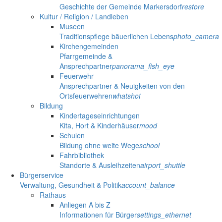
Geschichte der Gemeinde Markersdorf
restore
Kultur / Religion / Landleben
Museen
Traditionspflege bäuerlichen Lebens
photo_camera
Kirchengemeinden
Pfarrgemeinde &
Ansprechpartner
panorama_fish_eye
Feuerwehr
Ansprechpartner & Neuigkeiten von den
Ortsfeuerwehren
whatshot
Bildung
Kindertageseinrichtungen
Kita, Hort & Kinderhäuser
mood
Schulen
Bildung ohne weite Wege
school
Fahrbibliothek
Standorte & Ausleihzeiten
airport_shuttle
Bürgerservice
Verwaltung, Gesundheit & Politik
account_balance
Rathaus
Anliegen A bis Z
Informationen für Bürger
settings_ethernet