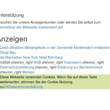
nterstützung
suchen Sie unsere Anzeigenkunden oder werden Sie selbst zum
terstützer der Webseite markersdorf.de
!
Anzeigen
tel Manhattan New York
Hotel Nürnberg
©2026
chevron_right
AGB
chevron_right
Impressum
chevron_right
Datenschutzerklärung
chevron_right
Erklärung zur Barrierefreiheit
chevron_right
Werben
Diese Webseite verwendet Cookies. Wenn Sie auf dieser Seite
weitersurfen, stimmen Sie der Cookie-Nutzung
zu
OK
Datenschutzerklärung