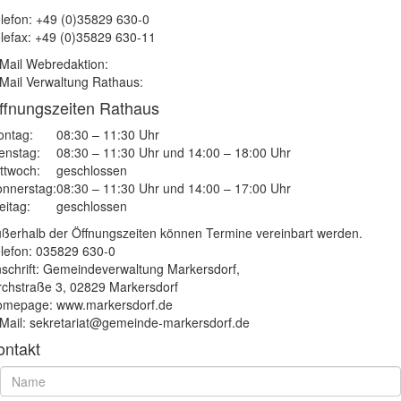
lefon: +49 (0)35829 630-0
lefax: +49 (0)35829 630-11
Mail Webredaktion:
Mail Verwaltung Rathaus:
ffnungszeiten Rathaus
ntag:
08:30 – 11:30 Uhr
enstag:
08:30 – 11:30 Uhr und 14:00 – 18:00 Uhr
ttwoch:
geschlossen
nnerstag:
08:30 – 11:30 Uhr und 14:00 – 17:00 Uhr
eitag:
geschlossen
ßerhalb der Öffnungszeiten können Termine vereinbart werden.
lefon: 035829 630-0
schrift: Gemeindeverwaltung Markersdorf,
rchstraße 3, 02829 Markersdorf
mepage: www.markersdorf.de
Mail: sekretariat@gemeinde-markersdorf.de
ontakt