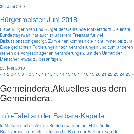
30. Juni 2018
Bürgermeister Juni 2018
Liebe Bürgerinnen und Bürger der Gemeinde Markersdorf! Die letzte
Bundestagswahl hat auch in unserem Freistaat für viel
Diskussionsstoff gesorgt. Zum einen kommen die nicht immer bis zum
Ende gedachten Forderungen nach Veränderungen und zum anderen
stehen die vorgeschlagenen Veränderungen, um den Unmut der
Menschen etwas zu besänftigen.
29. Mai 2018
«
1
2
3
4
5
6
7
8
9
10
11
12
13
14
15
16
17
18
19
20
21
22
23
24
25
»
Gemeinderat
Aktuelles aus dem
Gemeinderat
Info-Tafel an der Barbara-Kapelle
In Markersdorf ansässige Betriebe wurden um Hilfe für die
Realisierung einer Info-Tafel an der Ruine der Barbara-Kapelle