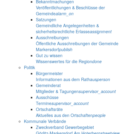
Bekanntmachungen
Veröffentlichungen & Beschlüsse der
Gemeinde
alarm_on
Satzungen
Gemeindliche Angelegenheiten &
sicherheitsrechtliche Erlasse
assignment
Ausschreibungen
Öffentliche Ausschreibungen der Gemeinde
Markersdorf
publish
Gut zu wissen
Wissenswertes für die Region
done
Politik
Bürgermeister
Informationen aus dem Rathaus
person
Gemeinderat
Mitglieder & Tagungen
supervisor_account
Ausschüsse
Termine
supervisor_account
Ortschaftsräte
Aktuelles aus den Ortschaften
people
Kommunale Verbände
Zweckverband Gewerbegebiet
Görlitz-Markersdorf Am Hoterberg
streetview