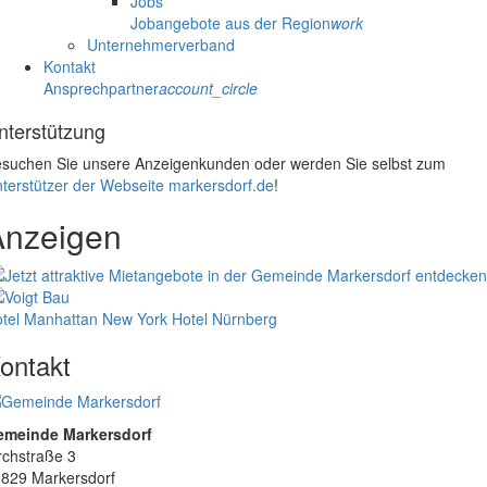
Jobs
Jobangebote aus der Region
work
Unternehmerverband
Kontakt
Ansprechpartner
account_circle
nterstützung
suchen Sie unsere Anzeigenkunden oder werden Sie selbst zum
terstützer der Webseite markersdorf.de
!
Anzeigen
tel Manhattan New York
Hotel Nürnberg
ontakt
emeinde Markersdorf
rchstraße 3
829 Markersdorf