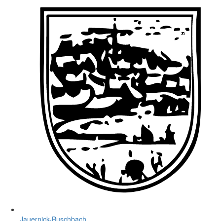
Jauernick-Buschbach