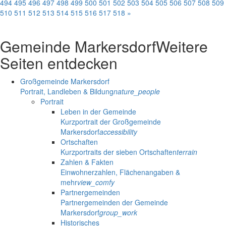
494
495
496
497
498
499
500
501
502
503
504
505
506
507
508
509
510
511
512
513
514
515
516
517
518
»
Gemeinde Markersdorf
Weitere
Seiten entdecken
Großgemeinde Markersdorf
Portrait, Landleben & Bildung
nature_people
Portrait
Leben in der Gemeinde
Kurzportrait der Großgemeinde
Markersdorf
accessibility
Ortschaften
Kurzportraits der sieben Ortschaften
terrain
Zahlen & Fakten
Einwohnerzahlen, Flächenangaben &
mehr
view_comfy
Partnergemeinden
Partnergemeinden der Gemeinde
Markersdorf
group_work
Historisches