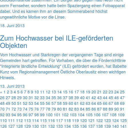
vorm Fernseher, sondern hatte beim Spaziergang einen Fotoapparat
dabei. Und es kamen ihm an diesem Sommerabend höchst
ungewöhnliche Motive vor die Linse.
18. Juni 2013
Zum Hochwasser bei ILE-geförderten
Objekten
Vom Hochwasser und Starkregen der vergangenen Tage sind einige
Gemeinden hart getroffen. Für Vorhaben, die über die Förderrichtlinie
"Integrierte ländliche Entwicklung" (ILE) gefördert wurden, hat Babette
Kunz vom Regionalmanagement Östliche Oberlausitz einen wichtigen
Hinweis.
13. Juni 2013
«
1
2
3
4
5
6
7
8
9
10
11
12
13
14
15
16
17
18
19
20
21
22
23
24
25
26
27
28
29
30
31
32
33
34
35
36
37
38
39
40
41
42
43
44
45
46
47
48
49
50
51
52
53
54
55
56
57
58
59
60
61
62
63
64
65
66
67
68
69
70
71
72
73
74
75
76
77
78
79
80
81
82
83
84
85
86
87
88
89
90
91
92
93
94
95
96
97
98
99
100
101
102
103
104
105
106
107
108
109
110
111
112
113
114
115
116
117
118
119
120
121
122
123
124
125
126
127
128
129
130
131
132
133
134
135
136
137
138
139
140
141