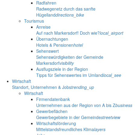
Radfahren
Radwegenetz durch das sanfte
Hügelland
directions_bike
Tourismus
Anreise
Auf nach Markersdorf! Doch wie?
local_airport
Übernachtungen
Hotels & Pensionen
hotel
Sehenswert
Sehenswürdigkeiten der Gemeinde
Markersdorf
visibility
Ausflugsziele in der Region
Tipps für Sehenswertes im Umland
local_see
Wirtschaft
Standort, Unternehmen & Jobs
trending_up
Wirtschaft
Firmendatenbank
Unternehmen aus der Region von A bis Z
business
Gewerbeflächen
Gewerbegebiete in der Gemeinde
streetview
Wirtschaftsförderung
Mittelstandsfreundliches Klima
layers