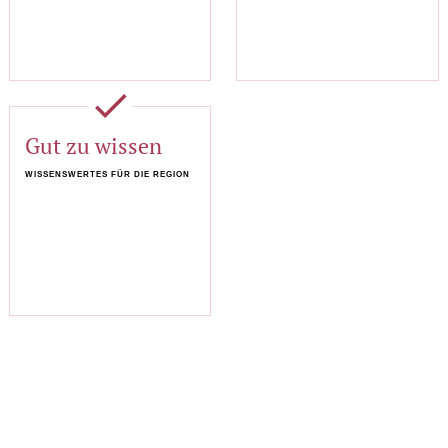
done
Gut zu wissen
WISSENSWERTES FÜR DIE REGION