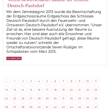
Deutsch-Paulsdorf
Mit dem Jahresbeginn 2013 wurde die Bewirtschaftung
der Erdgeschossräume Erdgeschoss des Schlosses
Deutsch-Paulsdorf durch den Feuerwehr- und
Ortsverein Deutsch-Paulsdorf e.V. übernommen. "Unser
Ziel ist es, eine bessere Ausnutzung der Räume zu
erreichen. Hier sind aber auch alle Einwohner und
Freunde von Deutsch-Paulsdorf gefragt, diese Räume
wieder zu nutzen", schreibt der
Ortschaftsratsvorsitzende Seven Rüdiger im
Schöpsboten vom März 2013.
11. MÄRZ 2013
«
1
2
3
4
5
6
7
8
9
10
11
12
13
14
15
16
17
18
19
20
21
22
23
24
25
26
27
28
29
30
31
32
33
34
35
36
37
38
39
40
41
42
43
44
45
46
47