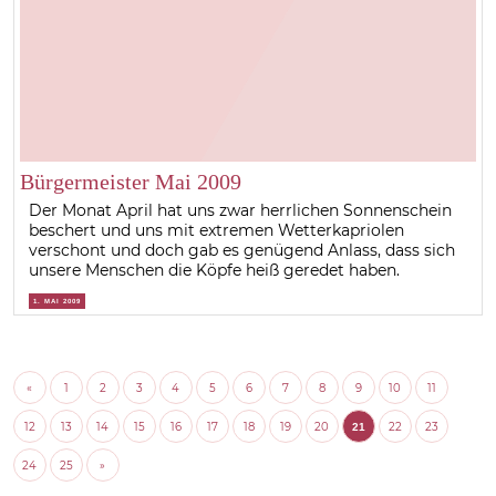
Bürgermeister Mai 2009
Der Monat April hat uns zwar herrlichen Sonnenschein
beschert und uns mit extremen Wetterkapriolen
verschont und doch gab es genügend Anlass, dass sich
unsere Menschen die Köpfe heiß geredet haben.
1. MAI 2009
«
1
2
3
4
5
6
7
8
9
10
11
12
13
14
15
16
17
18
19
20
22
23
21
24
25
»