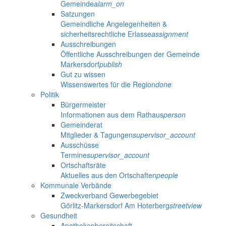
Gemeinde
alarm_on
Satzungen
Gemeindliche Angelegenheiten &
sicherheitsrechtliche Erlasse
assignment
Ausschreibungen
Öffentliche Ausschreibungen der Gemeinde
Markersdorf
publish
Gut zu wissen
Wissenswertes für die Region
done
Politik
Bürgermeister
Informationen aus dem Rathaus
person
Gemeinderat
Mitglieder & Tagungen
supervisor_account
Ausschüsse
Termine
supervisor_account
Ortschaftsräte
Aktuelles aus den Ortschaften
people
Kommunale Verbände
Zweckverband Gewerbegebiet
Görlitz-Markersdorf Am Hoterberg
streetview
Gesundheit
Apothekenbereitschaft