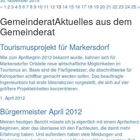
30. November 2015
«
1
2
3
4
5
6
7
8
9
10
11
12
13
14
15
16
17
18
19
20
21
22
23
24
25
»
Gemeinderat
Aktuelles aus dem
Gemeinderat
Tourismusprojekt für Markersdorf
Wie zum Aprilbeginn 2012 bekannt wurde, bahnen sich für
Markersdorfer Ortsteile neue wirtschaftliche Möglichkeiten im
Tourismus an. Basis sind die Fließgewässer, die abschnittweise für
Kahnpartien schiffbar gemacht werden sollen. Das beauftragte
Ingenieurbüro hat erste Ideenskizzen vorgestellt, die sich auf vier
größere Projekteinheiten konzentrieren.
1. April 2012
Bürgermeister April 2012
Meinen heutigen Bericht müsste ich ja eigentlich mit einem Aprilscherz
beginnen, aber das überlasse ich den Fachleuten, die damit mehr
Erfahrung haben. Und außerdem haben viele Meldungen und