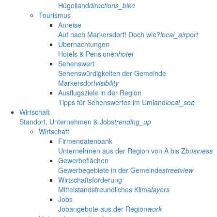
Hügelland
directions_bike
Tourismus
Anreise
Auf nach Markersdorf! Doch wie?
local_airport
Übernachtungen
Hotels & Pensionen
hotel
Sehenswert
Sehenswürdigkeiten der Gemeinde
Markersdorf
visibility
Ausflugsziele in der Region
Tipps für Sehenswertes im Umland
local_see
Wirtschaft
Standort, Unternehmen & Jobs
trending_up
Wirtschaft
Firmendatenbank
Unternehmen aus der Region von A bis Z
business
Gewerbeflächen
Gewerbegebiete in der Gemeinde
streetview
Wirtschaftsförderung
Mittelstandsfreundliches Klima
layers
Jobs
Jobangebote aus der Region
work