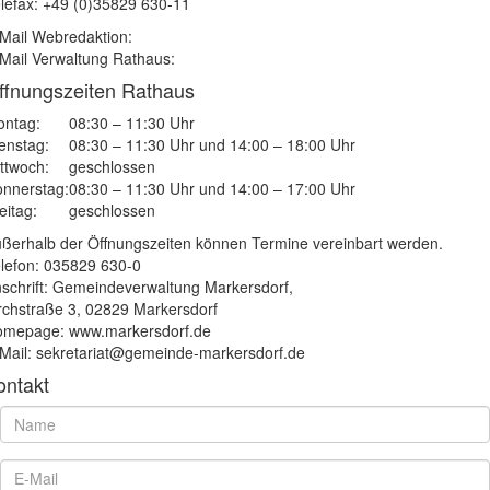
lefax: +49 (0)35829 630-11
Mail Webredaktion:
Mail Verwaltung Rathaus:
ffnungszeiten Rathaus
ntag:
08:30 – 11:30 Uhr
enstag:
08:30 – 11:30 Uhr und 14:00 – 18:00 Uhr
ttwoch:
geschlossen
nnerstag:
08:30 – 11:30 Uhr und 14:00 – 17:00 Uhr
eitag:
geschlossen
ßerhalb der Öffnungszeiten können Termine vereinbart werden.
lefon: 035829 630-0
schrift: Gemeindeverwaltung Markersdorf,
rchstraße 3, 02829 Markersdorf
mepage: www.markersdorf.de
Mail: sekretariat@gemeinde-markersdorf.de
ontakt