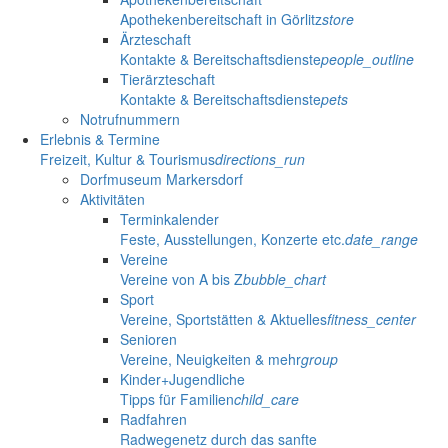
Apothekenbereitschaft in Görlitz
store
Ärzteschaft
Kontakte & Bereitschaftsdienste
people_outline
Tierärzteschaft
Kontakte & Bereitschaftsdienste
pets
Notrufnummern
Erlebnis & Termine
Freizeit, Kultur & Tourismus
directions_run
Dorfmuseum Markersdorf
Aktivitäten
Terminkalender
Feste, Ausstellungen, Konzerte etc.
date_range
Vereine
Vereine von A bis Z
bubble_chart
Sport
Vereine, Sportstätten & Aktuelles
fitness_center
Senioren
Vereine, Neuigkeiten & mehr
group
Kinder+Jugendliche
Tipps für Familien
child_care
Radfahren
Radwegenetz durch das sanfte