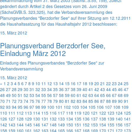
Bekanntmachung vom 31. März 2003 (Sächsl..S.55, 159), zuletzt
geändert durch Artikel 2 des Gesetzes vom 26. Juni 2009
(SächsGVBl.S. 323,325), hat die Verbandsversammlung des
Planungsverbandes "Berzdorfer See" auf ihrer Sitzung am 12.12.2011
die Haushaltssatzung für das Haushaltsjahr 2012 beschlossen:
15. März 2012
Planungsverband Berzdorfer See,
Einladung März 2012
Einladung des Planungsverbandes "Berzdorfer See" zur
Verbandsversammlung
15. März 2012
«
1
2
3
4
5
6
7
8
9
10
11
12
13
14
15
16
17
18
19
20
21
22
23
24
25
26
27
28
29
30
31
32
33
34
35
36
37
38
39
40
41
42
43
44
45
46
47
48
49
50
51
52
53
54
55
56
57
58
59
60
61
62
63
64
65
66
67
68
69
70
71
72
73
74
75
76
77
78
79
80
81
82
83
84
85
86
87
88
89
90
91
92
93
94
95
96
97
98
99
100
101
102
103
104
105
106
107
108
109
110
111
112
113
114
115
116
117
118
119
120
121
122
123
124
125
126
127
128
129
130
131
132
133
134
135
136
137
138
139
140
141
142
143
144
145
146
147
148
149
150
151
152
153
154
155
156
157
158
159
160
161
162
163
164
165
166
167
168
169
170
171
172
173