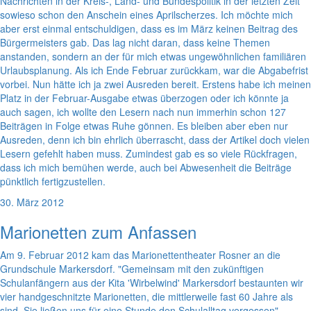
Nachrichten in der Kreis-, Land- und Bundespolitik in der letzten Zeit
sowieso schon den Anschein eines Aprilscherzes. Ich möchte mich
aber erst einmal entschuldigen, dass es im März keinen Beitrag des
Bürgermeisters gab. Das lag nicht daran, dass keine Themen
anstanden, sondern an der für mich etwas ungewöhnlichen familiären
Urlaubsplanung. Als ich Ende Februar zurückkam, war die Abgabefrist
vorbei. Nun hätte ich ja zwei Ausreden bereit. Erstens habe ich meinen
Platz in der Februar-Ausgabe etwas überzogen oder ich könnte ja
auch sagen, ich wollte den Lesern nach nun immerhin schon 127
Beiträgen in Folge etwas Ruhe gönnen. Es bleiben aber eben nur
Ausreden, denn ich bin ehrlich überrascht, dass der Artikel doch vielen
Lesern gefehlt haben muss. Zumindest gab es so viele Rückfragen,
dass ich mich bemühen werde, auch bei Abwesenheit die Beiträge
pünktlich fertigzustellen.
30. März 2012
Marionetten zum Anfassen
Am 9. Februar 2012 kam das Marionettentheater Rosner an die
Grundschule Markersdorf. "Gemeinsam mit den zukünftigen
Schulanfängern aus der Kita 'Wirbelwind' Markersdorf bestaunten wir
vier handgeschnitzte Marionetten, die mittlerweile fast 60 Jahre als
sind. Sie ließen uns für eine Stunde den Schulalltag vergessen",