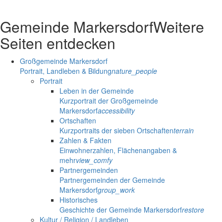
Gemeinde Markersdorf
Weitere
Seiten entdecken
Großgemeinde Markersdorf
Portrait, Landleben & Bildung
nature_people
Portrait
Leben in der Gemeinde
Kurzportrait der Großgemeinde
Markersdorf
accessibility
Ortschaften
Kurzportraits der sieben Ortschaften
terrain
Zahlen & Fakten
Einwohnerzahlen, Flächenangaben &
mehr
view_comfy
Partnergemeinden
Partnergemeinden der Gemeinde
Markersdorf
group_work
Historisches
Geschichte der Gemeinde Markersdorf
restore
Kultur / Religion / Landleben