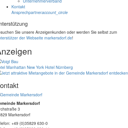
Unternehmerverband
Kontakt
Ansprechpartner
account_circle
nterstützung
suchen Sie unsere Anzeigenkunden oder werden Sie selbst zum
terstützer der Webseite markersdorf.de
!
Anzeigen
tel Manhattan New York
Hotel Nürnberg
ontakt
emeinde Markersdorf
rchstraße 3
829 Markersdorf
lefon: +49 (0)35829 630-0