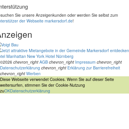
nterstützung
suchen Sie unsere Anzeigenkunden oder werden Sie selbst zum
terstützer der Webseite markersdorf.de
!
Anzeigen
tel Manhattan New York
Hotel Nürnberg
©2026
chevron_right
AGB
chevron_right
Impressum
chevron_right
Datenschutzerklärung
chevron_right
Erklärung zur Barrierefreiheit
chevron_right
Werben
Diese Webseite verwendet Cookies. Wenn Sie auf dieser Seite
weitersurfen, stimmen Sie der Cookie-Nutzung
zu
OK
Datenschutzerklärung