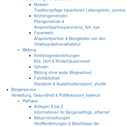
Museen
Traditionspflege bäuerlichen Lebens
photo_camera
Kirchengemeinden
Pfarrgemeinde &
Ansprechpartner
panorama_fish_eye
Feuerwehr
Ansprechpartner & Neuigkeiten von den
Ortsfeuerwehren
whatshot
Bildung
Kindertageseinrichtungen
Kita, Hort & Kinderhäuser
mood
Schulen
Bildung ohne weite Wege
school
Fahrbibliothek
Standorte & Ausleihzeiten
airport_shuttle
Bürgerservice
Verwaltung, Gesundheit & Politik
account_balance
Rathaus
Anliegen A bis Z
Informationen für Bürger
settings_ethernet
Bekanntmachungen
Veröffentlichungen & Beschlüsse der