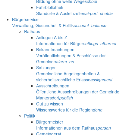
Bildung ohne weite Wege
school
Fahrbibliothek
Standorte & Ausleihzeiten
airport_shuttle
Bürgerservice
Verwaltung, Gesundheit & Politik
account_balance
Rathaus
Anliegen A bis Z
Informationen für Bürger
settings_ethernet
Bekanntmachungen
Veröffentlichungen & Beschlüsse der
Gemeinde
alarm_on
Satzungen
Gemeindliche Angelegenheiten &
sicherheitsrechtliche Erlasse
assignment
Ausschreibungen
Öffentliche Ausschreibungen der Gemeinde
Markersdorf
publish
Gut zu wissen
Wissenswertes für die Region
done
Politik
Bürgermeister
Informationen aus dem Rathaus
person
Gemeinderat