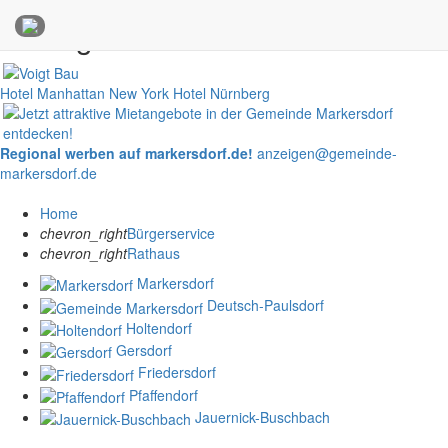
Anzeigen
Hotel Manhattan New York
Hotel Nürnberg
Regional werben auf markersdorf.de!
anzeigen@gemeinde-
markersdorf.de
Home
chevron_right
Bürgerservice
chevron_right
Rathaus
Markersdorf
Deutsch-Paulsdorf
Holtendorf
Gersdorf
Friedersdorf
Pfaffendorf
Jauernick-Buschbach