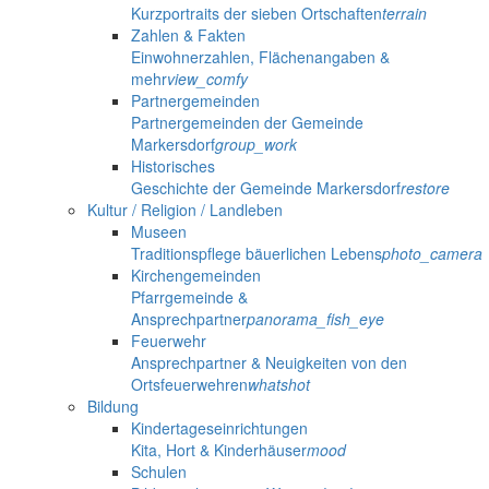
Kurzportraits der sieben Ortschaften
terrain
Zahlen & Fakten
Einwohnerzahlen, Flächenangaben &
mehr
view_comfy
Partnergemeinden
Partnergemeinden der Gemeinde
Markersdorf
group_work
Historisches
Geschichte der Gemeinde Markersdorf
restore
Kultur / Religion / Landleben
Museen
Traditionspflege bäuerlichen Lebens
photo_camera
Kirchengemeinden
Pfarrgemeinde &
Ansprechpartner
panorama_fish_eye
Feuerwehr
Ansprechpartner & Neuigkeiten von den
Ortsfeuerwehren
whatshot
Bildung
Kindertageseinrichtungen
Kita, Hort & Kinderhäuser
mood
Schulen