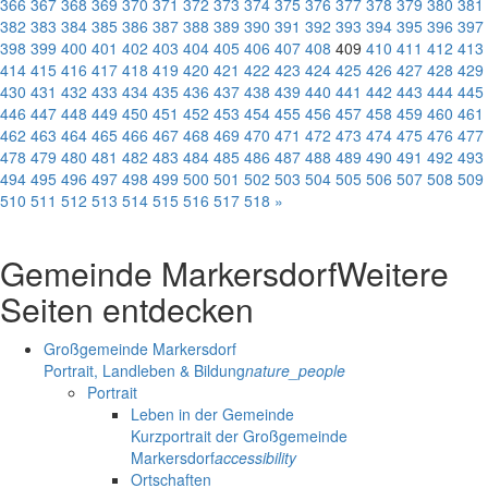
366
367
368
369
370
371
372
373
374
375
376
377
378
379
380
381
382
383
384
385
386
387
388
389
390
391
392
393
394
395
396
397
398
399
400
401
402
403
404
405
406
407
408
409
410
411
412
413
414
415
416
417
418
419
420
421
422
423
424
425
426
427
428
429
430
431
432
433
434
435
436
437
438
439
440
441
442
443
444
445
446
447
448
449
450
451
452
453
454
455
456
457
458
459
460
461
462
463
464
465
466
467
468
469
470
471
472
473
474
475
476
477
478
479
480
481
482
483
484
485
486
487
488
489
490
491
492
493
494
495
496
497
498
499
500
501
502
503
504
505
506
507
508
509
510
511
512
513
514
515
516
517
518
»
Gemeinde Markersdorf
Weitere
Seiten entdecken
Großgemeinde Markersdorf
Portrait, Landleben & Bildung
nature_people
Portrait
Leben in der Gemeinde
Kurzportrait der Großgemeinde
Markersdorf
accessibility
Ortschaften