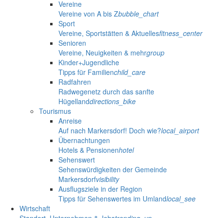
Vereine
Vereine von A bis Z
bubble_chart
Sport
Vereine, Sportstätten & Aktuelles
fitness_center
Senioren
Vereine, Neuigkeiten & mehr
group
Kinder+Jugendliche
Tipps für Familien
child_care
Radfahren
Radwegenetz durch das sanfte
Hügelland
directions_bike
Tourismus
Anreise
Auf nach Markersdorf! Doch wie?
local_airport
Übernachtungen
Hotels & Pensionen
hotel
Sehenswert
Sehenswürdigkeiten der Gemeinde
Markersdorf
visibility
Ausflugsziele in der Region
Tipps für Sehenswertes im Umland
local_see
Wirtschaft