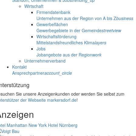
Standort, Unternehmen & Jobs
trending_up
Wirtschaft
Firmendatenbank
Unternehmen aus der Region von A bis Z
business
Gewerbeflächen
Gewerbegebiete in der Gemeinde
streetview
Wirtschaftsförderung
Mittelstandsfreundliches Klima
layers
Jobs
Jobangebote aus der Region
work
Unternehmerverband
Kontakt
Ansprechpartner
account_circle
nterstützung
suchen Sie unsere Anzeigenkunden oder werden Sie selbst zum
terstützer der Webseite markersdorf.de
!
Anzeigen
tel Manhattan New York
Hotel Nürnberg