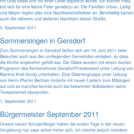
mit Gras besät und mit einer Linde bepflanzt wurde. Ein solcher Platz
bot sich für eine kleine Feier geradezu an. Die Familien Urban, Lattig
und Meyer regten also eine Nachbarschaftsfeier an. Bereitwillig kamen
auch die näheren und weiteren Nachbarn dieser Straße.
5. September 2011
Sommersingen in Gersdorf
Zum Sommersingen in Gersdorf ließen sich am 19. Juni 2011 viele
Besucher auch aus den umliegenden Gemeinden einladen, so dass
die Kirche angenehm gefüllt war. Die Gäste wurden mit einem bunten
Programm des Kirchenchores Gersdorf/Friedersdorf unter Leitung von
Martina Kroll-Hurtig unterhalten. Eine Gitarrengruppe unter Leitung
von Herrn Pfarrer Bertram forderte mit neuen Liedern zum Mitsingen
auf und so mancher konnte auch bei bekannten Volksliedern seine
Textsicherheit überprüfen.
1. September 2011
Bürgermeister September 2011
Unsere neuen Schulanfänger haben die ersten Tage in der neuen
Umgebung nun zwar schon hinter sich, ich möchte jedoch trotzdem