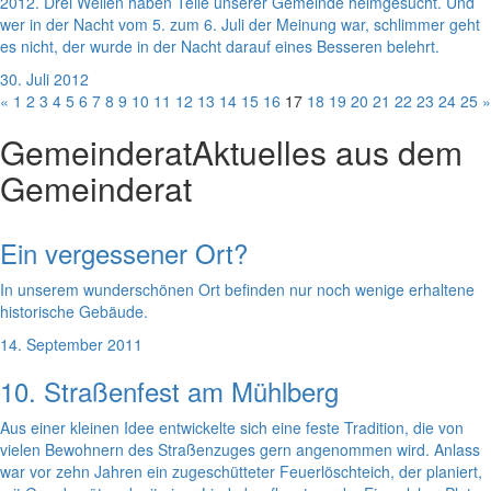
2012. Drei Wellen haben Teile unserer Gemeinde heimgesucht. Und
wer in der Nacht vom 5. zum 6. Juli der Meinung war, schlimmer geht
es nicht, der wurde in der Nacht darauf eines Besseren belehrt.
30. Juli 2012
«
1
2
3
4
5
6
7
8
9
10
11
12
13
14
15
16
17
18
19
20
21
22
23
24
25
»
Gemeinderat
Aktuelles aus dem
Gemeinderat
Ein vergessener Ort?
In unserem wunderschönen Ort befinden nur noch wenige erhaltene
historische Gebäude.
14. September 2011
10. Straßenfest am Mühlberg
Aus einer kleinen Idee entwickelte sich eine feste Tradition, die von
vielen Bewohnern des Straßenzuges gern angenommen wird. Anlass
war vor zehn Jahren ein zugeschütteter Feuerlöschteich, der planiert,