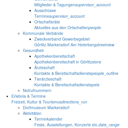
Mitglieder & Tagungen
supervisor_account
Ausschüsse
Termine
supervisor_account
Ortschaftsräte
Aktuelles aus den Ortschaften
people
Kommunale Verbände
Zweckverband Gewerbegebiet
Görlitz-Markersdorf Am Hoterberg
streetview
Gesundheit
Apothekenbereitschaft
Apothekenbereitschaft in Görlitz
store
Ärzteschaft
Kontakte & Bereitschaftsdienste
people_outline
Tierärzteschaft
Kontakte & Bereitschaftsdienste
pets
Notrufnummern
Erlebnis & Termine
Freizeit, Kultur & Tourismus
directions_run
Dorfmuseum Markersdorf
Aktivitäten
Terminkalender
Feste, Ausstellungen, Konzerte etc.
date_range