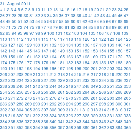
31. August 2011
«
1
2
3
4
5
6
7
8
9
10
11
12
13
14
15
16
17
18
19
20
21
22
23
24
25
26
27
28
29
30
31
32
33
34
35
36
37
38
39
40
41
42
43
44
45
46
47
48
49
50
51
52
53
54
55
56
57
58
59
60
61
62
63
64
65
66
67
68
69
70
71
72
73
74
75
76
77
78
79
80
81
82
83
84
85
86
87
88
89
90
91
92
93
94
95
96
97
98
99
100
101
102
103
104
105
106
107
108
109
110
111
112
113
114
115
116
117
118
119
120
121
122
123
124
125
126
127
128
129
130
131
132
133
134
135
136
137
138
139
140
141
142
143
144
145
146
147
148
149
150
151
152
153
154
155
156
157
158
159
160
161
162
163
164
165
166
167
168
169
170
171
172
173
174
175
176
177
178
179
180
181
182
183
184
185
186
187
188
189
190
191
192
193
194
195
196
197
198
199
200
201
202
203
204
205
206
207
208
209
210
211
212
213
214
215
216
217
218
219
220
221
222
223
224
225
226
227
228
229
230
231
232
233
234
235
236
237
238
239
240
241
242
243
244
245
246
247
248
249
250
251
252
253
254
255
256
257
258
259
260
261
262
263
264
265
266
267
268
269
270
271
272
273
274
275
276
277
278
279
280
281
282
283
284
285
286
287
288
289
290
291
292
293
294
295
296
297
298
299
300
301
302
303
304
305
306
307
308
309
310
311
312
313
314
315
316
317
318
319
320
321
322
323
324
325
326
327
328
329
330
331
332
333
334
335
336
337
338
339
340
341
342
343
344
345
346
347
348
349
350
351
352
353
354
355
356
357
358
359
360
361
362
363
364
365