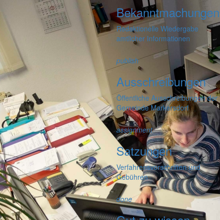
Bekanntmachungen
Redaktionelle Wiedergabe
amtlicher Informationen
publish
Ausschreibungen
Öffentliche Ausschreibungen der
Gemeinde Markersdorf
assignment
Satzungen
Verfahrensvorschriften und
Gebühren
done
Gut zu wissen