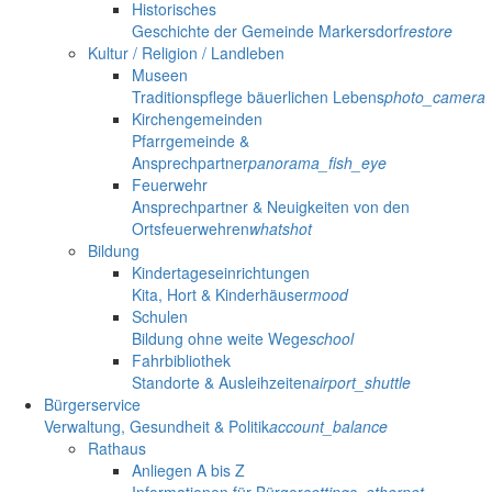
Historisches
Geschichte der Gemeinde Markersdorf
restore
Kultur / Religion / Landleben
Museen
Traditionspflege bäuerlichen Lebens
photo_camera
Kirchengemeinden
Pfarrgemeinde &
Ansprechpartner
panorama_fish_eye
Feuerwehr
Ansprechpartner & Neuigkeiten von den
Ortsfeuerwehren
whatshot
Bildung
Kindertageseinrichtungen
Kita, Hort & Kinderhäuser
mood
Schulen
Bildung ohne weite Wege
school
Fahrbibliothek
Standorte & Ausleihzeiten
airport_shuttle
Bürgerservice
Verwaltung, Gesundheit & Politik
account_balance
Rathaus
Anliegen A bis Z