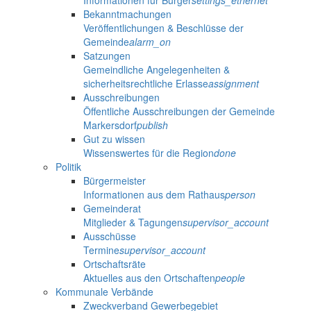
Informationen für Bürger
settings_ethernet
Bekanntmachungen
Veröffentlichungen & Beschlüsse der
Gemeinde
alarm_on
Satzungen
Gemeindliche Angelegenheiten &
sicherheitsrechtliche Erlasse
assignment
Ausschreibungen
Öffentliche Ausschreibungen der Gemeinde
Markersdorf
publish
Gut zu wissen
Wissenswertes für die Region
done
Politik
Bürgermeister
Informationen aus dem Rathaus
person
Gemeinderat
Mitglieder & Tagungen
supervisor_account
Ausschüsse
Termine
supervisor_account
Ortschaftsräte
Aktuelles aus den Ortschaften
people
Kommunale Verbände
Zweckverband Gewerbegebiet