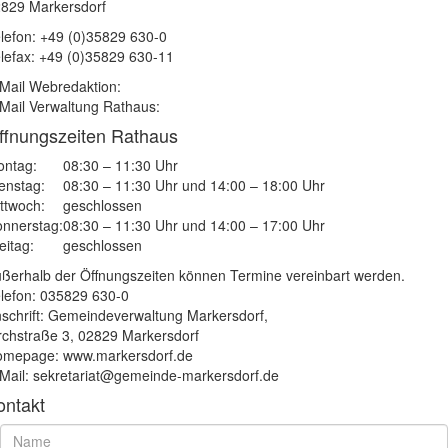
829 Markersdorf
lefon: +49 (0)35829 630-0
lefax: +49 (0)35829 630-11
Mail Webredaktion:
Mail Verwaltung Rathaus:
ffnungszeiten Rathaus
ntag:
08:30 – 11:30 Uhr
enstag:
08:30 – 11:30 Uhr und 14:00 – 18:00 Uhr
ttwoch:
geschlossen
nnerstag:
08:30 – 11:30 Uhr und 14:00 – 17:00 Uhr
eitag:
geschlossen
ßerhalb der Öffnungszeiten können Termine vereinbart werden.
lefon: 035829 630-0
schrift: Gemeindeverwaltung Markersdorf,
rchstraße 3, 02829 Markersdorf
mepage: www.markersdorf.de
Mail: sekretariat@gemeinde-markersdorf.de
ontakt