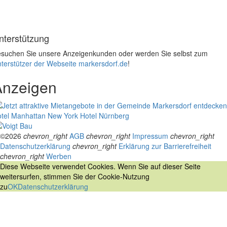
nterstützung
suchen Sie unsere Anzeigenkunden oder werden Sie selbst zum
terstützer der Webseite markersdorf.de
!
Anzeigen
tel Manhattan New York
Hotel Nürnberg
©2026
chevron_right
AGB
chevron_right
Impressum
chevron_right
Datenschutzerklärung
chevron_right
Erklärung zur Barrierefreiheit
chevron_right
Werben
Diese Webseite verwendet Cookies. Wenn Sie auf dieser Seite
weitersurfen, stimmen Sie der Cookie-Nutzung
zu
OK
Datenschutzerklärung