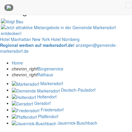
Anzeigen
Hotel Manhattan New York
Hotel Nürnberg
Regional werben auf markersdorf.de!
anzeigen@gemeinde-
markersdorf.de
Home
chevron_right
Bürgerservice
chevron_right
Rathaus
Markersdorf
Deutsch-Paulsdorf
Holtendorf
Gersdorf
Friedersdorf
Pfaffendorf
Jauernick-Buschbach