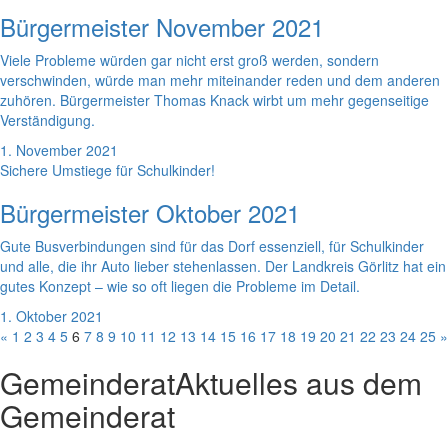
Bürgermeister November 2021
Viele Probleme würden gar nicht erst groß werden, sondern
verschwinden, würde man mehr miteinander reden und dem anderen
zuhören. Bürgermeister Thomas Knack wirbt um mehr gegenseitige
Verständigung.
1. November 2021
Sichere Umstiege für Schulkinder!
Bürgermeister Oktober 2021
Gute Busverbindungen sind für das Dorf essenziell, für Schulkinder
und alle, die ihr Auto lieber stehenlassen. Der Landkreis Görlitz hat ein
gutes Konzept – wie so oft liegen die Probleme im Detail.
1. Oktober 2021
«
1
2
3
4
5
6
7
8
9
10
11
12
13
14
15
16
17
18
19
20
21
22
23
24
25
»
Gemeinderat
Aktuelles aus dem
Gemeinderat