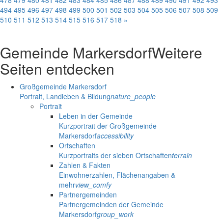
478
479
480
481
482
483
484
485
486
487
488
489
490
491
492
493
494
495
496
497
498
499
500
501
502
503
504
505
506
507
508
509
510
511
512
513
514
515
516
517
518
»
Gemeinde Markersdorf
Weitere
Seiten entdecken
Großgemeinde Markersdorf
Portrait, Landleben & Bildung
nature_people
Portrait
Leben in der Gemeinde
Kurzportrait der Großgemeinde
Markersdorf
accessibility
Ortschaften
Kurzportraits der sieben Ortschaften
terrain
Zahlen & Fakten
Einwohnerzahlen, Flächenangaben &
mehr
view_comfy
Partnergemeinden
Partnergemeinden der Gemeinde
Markersdorf
group_work