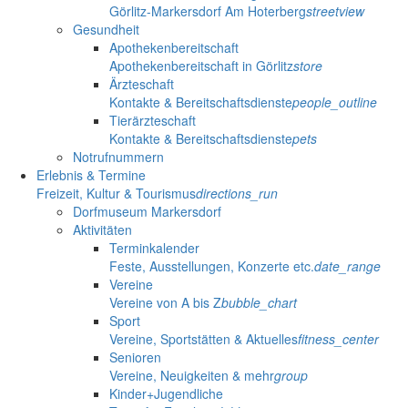
Görlitz-Markersdorf Am Hoterberg
streetview
Gesundheit
Apothekenbereitschaft
Apothekenbereitschaft in Görlitz
store
Ärzteschaft
Kontakte & Bereitschaftsdienste
people_outline
Tierärzteschaft
Kontakte & Bereitschaftsdienste
pets
Notrufnummern
Erlebnis & Termine
Freizeit, Kultur & Tourismus
directions_run
Dorfmuseum Markersdorf
Aktivitäten
Terminkalender
Feste, Ausstellungen, Konzerte etc.
date_range
Vereine
Vereine von A bis Z
bubble_chart
Sport
Vereine, Sportstätten & Aktuelles
fitness_center
Senioren
Vereine, Neuigkeiten & mehr
group
Kinder+Jugendliche