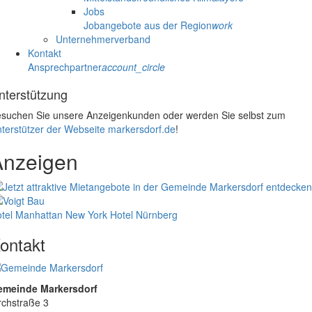
Jobs
Jobangebote aus der Region
work
Unternehmerverband
Kontakt
Ansprechpartner
account_circle
nterstützung
suchen Sie unsere Anzeigenkunden oder werden Sie selbst zum
terstützer der Webseite markersdorf.de
!
Anzeigen
tel Manhattan New York
Hotel Nürnberg
ontakt
emeinde Markersdorf
rchstraße 3