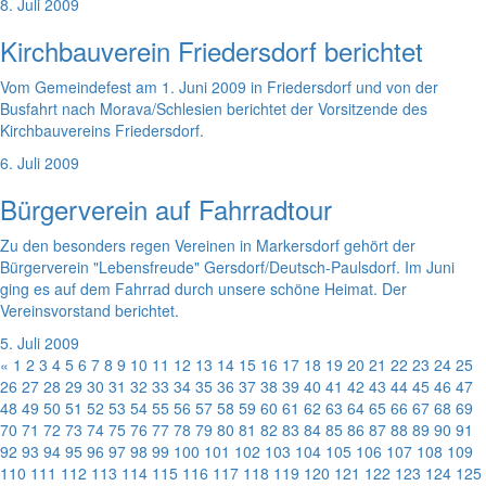
8. Juli 2009
Kirchbauverein Friedersdorf berichtet
Vom Gemeindefest am 1. Juni 2009 in Friedersdorf und von der
Busfahrt nach Morava/Schlesien berichtet der Vorsitzende des
Kirchbauvereins Friedersdorf.
6. Juli 2009
Bürgerverein auf Fahrradtour
Zu den besonders regen Vereinen in Markersdorf gehört der
Bürgerverein "Lebensfreude" Gersdorf/Deutsch-Paulsdorf. Im Juni
ging es auf dem Fahrrad durch unsere schöne Heimat. Der
Vereinsvorstand berichtet.
5. Juli 2009
«
1
2
3
4
5
6
7
8
9
10
11
12
13
14
15
16
17
18
19
20
21
22
23
24
25
26
27
28
29
30
31
32
33
34
35
36
37
38
39
40
41
42
43
44
45
46
47
48
49
50
51
52
53
54
55
56
57
58
59
60
61
62
63
64
65
66
67
68
69
70
71
72
73
74
75
76
77
78
79
80
81
82
83
84
85
86
87
88
89
90
91
92
93
94
95
96
97
98
99
100
101
102
103
104
105
106
107
108
109
110
111
112
113
114
115
116
117
118
119
120
121
122
123
124
125