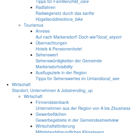
Tipps für Familien
child_care
Radfahren
Radwegenetz durch das sanfte
Hügelland
directions_bike
Tourismus
Anreise
Auf nach Markersdorf! Doch wie?
local_airport
Übernachtungen
Hotels & Pensionen
hotel
Sehenswert
Sehenswürdigkeiten der Gemeinde
Markersdorf
visibility
Ausflugsziele in der Region
Tipps für Sehenswertes im Umland
local_see
Wirtschaft
Standort, Unternehmen & Jobs
trending_up
Wirtschaft
Firmendatenbank
Unternehmen aus der Region von A bis Z
business
Gewerbeflächen
Gewerbegebiete in der Gemeinde
streetview
Wirtschaftsförderung
Mittelstandsfreundliches Klima
layers