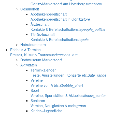
Görlitz-Markersdorf Am Hoterberg
streetview
Gesundheit
Apothekenbereitschaft
Apothekenbereitschaft in Görlitz
store
Ärzteschaft
Kontakte & Bereitschaftsdienste
people_outline
Tierärzteschaft
Kontakte & Bereitschaftsdienste
pets
Notrufnummern
Erlebnis & Termine
Freizeit, Kultur & Tourismus
directions_run
Dorfmuseum Markersdorf
Aktivitäten
Terminkalender
Feste, Ausstellungen, Konzerte etc.
date_range
Vereine
Vereine von A bis Z
bubble_chart
Sport
Vereine, Sportstätten & Aktuelles
fitness_center
Senioren
Vereine, Neuigkeiten & mehr
group
Kinder+Jugendliche