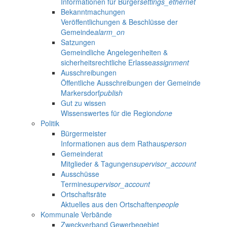
Informationen für Bürger
settings_ethernet
Bekanntmachungen
Veröffentlichungen & Beschlüsse der
Gemeinde
alarm_on
Satzungen
Gemeindliche Angelegenheiten &
sicherheitsrechtliche Erlasse
assignment
Ausschreibungen
Öffentliche Ausschreibungen der Gemeinde
Markersdorf
publish
Gut zu wissen
Wissenswertes für die Region
done
Politik
Bürgermeister
Informationen aus dem Rathaus
person
Gemeinderat
Mitglieder & Tagungen
supervisor_account
Ausschüsse
Termine
supervisor_account
Ortschaftsräte
Aktuelles aus den Ortschaften
people
Kommunale Verbände
Zweckverband Gewerbegebiet