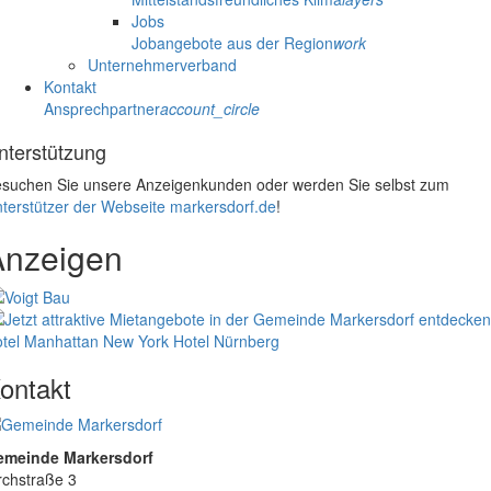
Jobs
Jobangebote aus der Region
work
Unternehmerverband
Kontakt
Ansprechpartner
account_circle
nterstützung
suchen Sie unsere Anzeigenkunden oder werden Sie selbst zum
terstützer der Webseite markersdorf.de
!
Anzeigen
tel Manhattan New York
Hotel Nürnberg
ontakt
emeinde Markersdorf
rchstraße 3