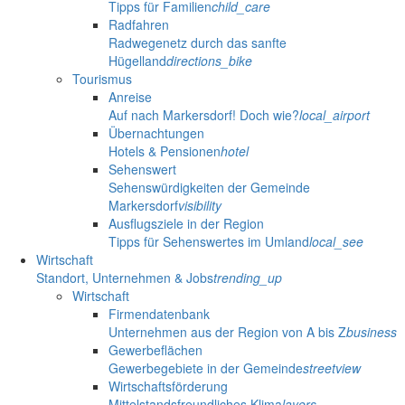
Tipps für Familien
child_care
Radfahren
Radwegenetz durch das sanfte
Hügelland
directions_bike
Tourismus
Anreise
Auf nach Markersdorf! Doch wie?
local_airport
Übernachtungen
Hotels & Pensionen
hotel
Sehenswert
Sehenswürdigkeiten der Gemeinde
Markersdorf
visibility
Ausflugsziele in der Region
Tipps für Sehenswertes im Umland
local_see
Wirtschaft
Standort, Unternehmen & Jobs
trending_up
Wirtschaft
Firmendatenbank
Unternehmen aus der Region von A bis Z
business
Gewerbeflächen
Gewerbegebiete in der Gemeinde
streetview
Wirtschaftsförderung
Mittelstandsfreundliches Klima
layers