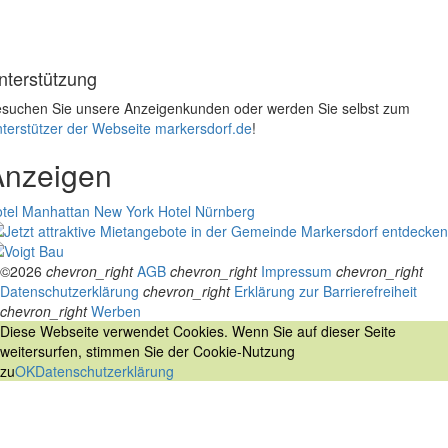
nterstützung
suchen Sie unsere Anzeigenkunden oder werden Sie selbst zum
terstützer der Webseite markersdorf.de
!
Anzeigen
tel Manhattan New York
Hotel Nürnberg
©2026
chevron_right
AGB
chevron_right
Impressum
chevron_right
Datenschutzerklärung
chevron_right
Erklärung zur Barrierefreiheit
chevron_right
Werben
Diese Webseite verwendet Cookies. Wenn Sie auf dieser Seite
weitersurfen, stimmen Sie der Cookie-Nutzung
zu
OK
Datenschutzerklärung