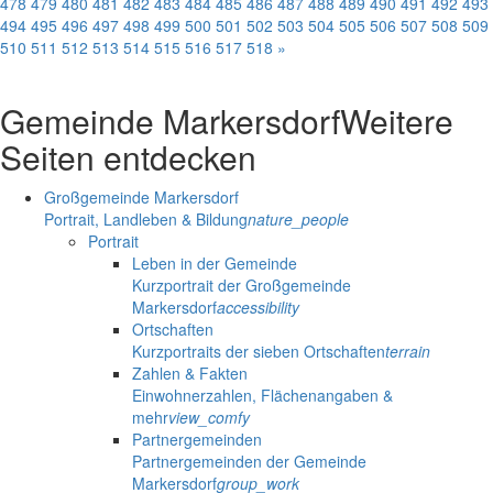
478
479
480
481
482
483
484
485
486
487
488
489
490
491
492
493
494
495
496
497
498
499
500
501
502
503
504
505
506
507
508
509
510
511
512
513
514
515
516
517
518
»
Gemeinde Markersdorf
Weitere
Seiten entdecken
Großgemeinde Markersdorf
Portrait, Landleben & Bildung
nature_people
Portrait
Leben in der Gemeinde
Kurzportrait der Großgemeinde
Markersdorf
accessibility
Ortschaften
Kurzportraits der sieben Ortschaften
terrain
Zahlen & Fakten
Einwohnerzahlen, Flächenangaben &
mehr
view_comfy
Partnergemeinden
Partnergemeinden der Gemeinde
Markersdorf
group_work