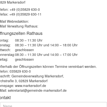
829 Markersdorf
lefon: +49 (0)35829 630-0
lefax: +49 (0)35829 630-11
Mail Webredaktion:
Mail Verwaltung Rathaus:
ffnungszeiten Rathaus
ntag:
08:30 – 11:30 Uhr
enstag:
08:30 – 11:30 Uhr und 14:00 – 18:00 Uhr
ttwoch:
geschlossen
nnerstag:
08:30 – 11:30 Uhr und 14:00 – 17:00 Uhr
eitag:
geschlossen
ßerhalb der Öffnungszeiten können Termine vereinbart werden.
lefon: 035829 630-0
schrift: Gemeindeverwaltung Markersdorf,
rchstraße 3, 02829 Markersdorf
mepage: www.markersdorf.de
Mail: sekretariat@gemeinde-markersdorf.de
ontakt