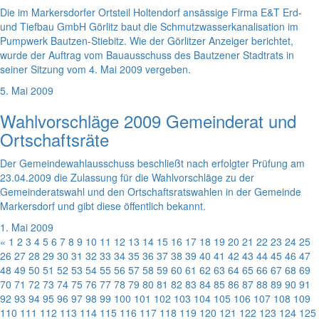
Die im Markersdorfer Ortsteil Holtendorf ansässige Firma E&T Erd-
und Tiefbau GmbH Görlitz baut die Schmutzwasserkanalisation im
Pumpwerk Bautzen-Stiebitz. Wie der Görlitzer Anzeiger berichtet,
wurde der Auftrag vom Bauausschuss des Bautzener Stadtrats in
seiner Sitzung vom 4. Mai 2009 vergeben.
5. Mai 2009
Wahlvorschläge 2009 Gemeinderat und
Ortschaftsräte
Der Gemeindewahlausschuss beschließt nach erfolgter Prüfung am
23.04.2009 die Zulassung für die Wahlvorschläge zu der
Gemeinderatswahl und den Ortschaftsratswahlen in der Gemeinde
Markersdorf und gibt diese öffentlich bekannt.
1. Mai 2009
«
1
2
3
4
5
6
7
8
9
10
11
12
13
14
15
16
17
18
19
20
21
22
23
24
25
26
27
28
29
30
31
32
33
34
35
36
37
38
39
40
41
42
43
44
45
46
47
48
49
50
51
52
53
54
55
56
57
58
59
60
61
62
63
64
65
66
67
68
69
70
71
72
73
74
75
76
77
78
79
80
81
82
83
84
85
86
87
88
89
90
91
92
93
94
95
96
97
98
99
100
101
102
103
104
105
106
107
108
109
110
111
112
113
114
115
116
117
118
119
120
121
122
123
124
125