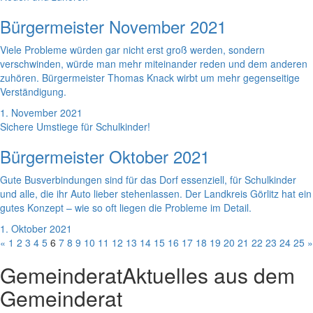
Bürgermeister November 2021
Viele Probleme würden gar nicht erst groß werden, sondern
verschwinden, würde man mehr miteinander reden und dem anderen
zuhören. Bürgermeister Thomas Knack wirbt um mehr gegenseitige
Verständigung.
1. November 2021
Sichere Umstiege für Schulkinder!
Bürgermeister Oktober 2021
Gute Busverbindungen sind für das Dorf essenziell, für Schulkinder
und alle, die ihr Auto lieber stehenlassen. Der Landkreis Görlitz hat ein
gutes Konzept – wie so oft liegen die Probleme im Detail.
1. Oktober 2021
«
1
2
3
4
5
6
7
8
9
10
11
12
13
14
15
16
17
18
19
20
21
22
23
24
25
»
Gemeinderat
Aktuelles aus dem
Gemeinderat