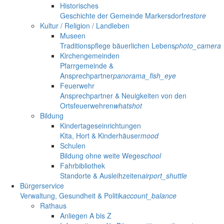
Historisches
Geschichte der Gemeinde Markersdorf
restore
Kultur / Religion / Landleben
Museen
Traditionspflege bäuerlichen Lebens
photo_camera
Kirchengemeinden
Pfarrgemeinde &
Ansprechpartner
panorama_fish_eye
Feuerwehr
Ansprechpartner & Neuigkeiten von den
Ortsfeuerwehren
whatshot
Bildung
Kindertageseinrichtungen
Kita, Hort & Kinderhäuser
mood
Schulen
Bildung ohne weite Wege
school
Fahrbibliothek
Standorte & Ausleihzeiten
airport_shuttle
Bürgerservice
Verwaltung, Gesundheit & Politik
account_balance
Rathaus
Anliegen A bis Z