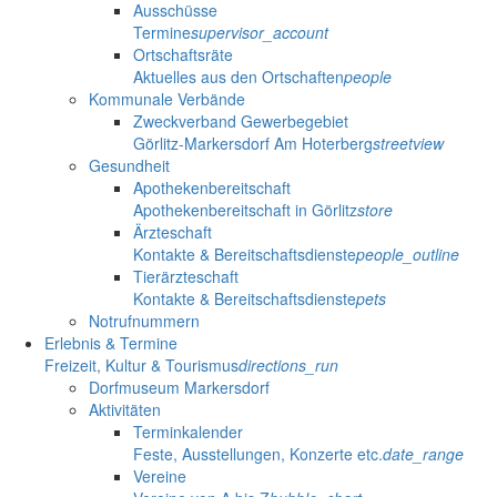
Ausschüsse
Termine
supervisor_account
Ortschaftsräte
Aktuelles aus den Ortschaften
people
Kommunale Verbände
Zweckverband Gewerbegebiet
Görlitz-Markersdorf Am Hoterberg
streetview
Gesundheit
Apothekenbereitschaft
Apothekenbereitschaft in Görlitz
store
Ärzteschaft
Kontakte & Bereitschaftsdienste
people_outline
Tierärzteschaft
Kontakte & Bereitschaftsdienste
pets
Notrufnummern
Erlebnis & Termine
Freizeit, Kultur & Tourismus
directions_run
Dorfmuseum Markersdorf
Aktivitäten
Terminkalender
Feste, Ausstellungen, Konzerte etc.
date_range
Vereine