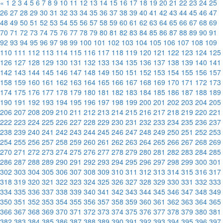
«
1
2
3
4
5
6
7
8
9
10
11
12
13
14
15
16
17
18
19
20
21
22
23
24
25
26
27
28
29
30
31
32
33
34
35
36
37
38
39
40
41
42
43
44
45
46
47
48
49
50
51
52
53
54
55
56
57
58
59
60
61
62
63
64
65
66
67
68
69
70
71
72
73
74
75
76
77
78
79
80
81
82
83
84
85
86
87
88
89
90
91
92
93
94
95
96
97
98
99
100
101
102
103
104
105
106
107
108
109
110
111
112
113
114
115
116
117
118
119
120
121
122
123
124
125
126
127
128
129
130
131
132
133
134
135
136
137
138
139
140
141
142
143
144
145
146
147
148
149
150
151
152
153
154
155
156
157
158
159
160
161
162
163
164
165
166
167
168
169
170
171
172
173
174
175
176
177
178
179
180
181
182
183
184
185
186
187
188
189
190
191
192
193
194
195
196
197
198
199
200
201
202
203
204
205
206
207
208
209
210
211
212
213
214
215
216
217
218
219
220
221
222
223
224
225
226
227
228
229
230
231
232
233
234
235
236
237
238
239
240
241
242
243
244
245
246
247
248
249
250
251
252
253
254
255
256
257
258
259
260
261
262
263
264
265
266
267
268
269
270
271
272
273
274
275
276
277
278
279
280
281
282
283
284
285
286
287
288
289
290
291
292
293
294
295
296
297
298
299
300
301
302
303
304
305
306
307
308
309
310
311
312
313
314
315
316
317
318
319
320
321
322
323
324
325
326
327
328
329
330
331
332
333
334
335
336
337
338
339
340
341
342
343
344
345
346
347
348
349
350
351
352
353
354
355
356
357
358
359
360
361
362
363
364
365
366
367
368
369
370
371
372
373
374
375
376
377
378
379
380
381
382
383
384
385
386
387
388
389
390
391
392
393
394
395
396
397