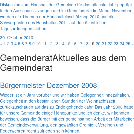
Diskussion zum Haushalt der Gemeinde für das nächste Jahr geprägt.
In den Ausschusssitzungen und im Gemeinderat im Monat November
werden die Themen der Haushalteinschätzung 2010 und die
Schwerpunkte des Haushaltes 2011 auf den öffentlichen
Tagesordnungen stehen.
30. Oktober 2010
«
1
2
3
4
5
6
7
8
9
10
11
12
13
14
15
16
17
18
19
20
21
22
23
24
25
»
Gemeinderat
Aktuelles aus dem
Gemeinderat
Bürgermeister Dezember 2008
Wieder ist ein Jahr vorüber und wir haben Gelegenheit innezuhalten.
Gelegenheit in den besinnlichen Stunden der Weihnachtszeit
zurückzuschauen auf das zu Ende gehende Jahr. Das Jahr 2008 hatte
für unsere Gemeinde einige Höhepunkte und ich denke, wir konnten
beweisen, dass die Bürger mit der gemeinsamen Arbeit der Mitarbeiter
der Gemeindeverwaltung, den gewählten Gremien, Vereinen und
Feuerwehren recht zufrieden sein können.