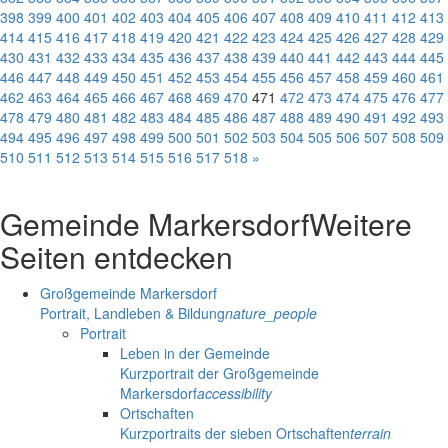
398
399
400
401
402
403
404
405
406
407
408
409
410
411
412
413
414
415
416
417
418
419
420
421
422
423
424
425
426
427
428
429
430
431
432
433
434
435
436
437
438
439
440
441
442
443
444
445
446
447
448
449
450
451
452
453
454
455
456
457
458
459
460
461
462
463
464
465
466
467
468
469
470
471
472
473
474
475
476
477
478
479
480
481
482
483
484
485
486
487
488
489
490
491
492
493
494
495
496
497
498
499
500
501
502
503
504
505
506
507
508
509
510
511
512
513
514
515
516
517
518
»
Gemeinde Markersdorf
Weitere
Seiten entdecken
Großgemeinde Markersdorf
Portrait, Landleben & Bildung
nature_people
Portrait
Leben in der Gemeinde
Kurzportrait der Großgemeinde
Markersdorf
accessibility
Ortschaften
Kurzportraits der sieben Ortschaften
terrain