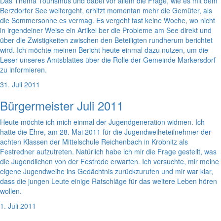
Das Thema Tourismus und dabei vor allem die Frage, wie es mit dem
Berzdorfer See weitergeht, erhitzt momentan mehr die Gemüter, als
die Sommersonne es vermag. Es vergeht fast keine Woche, wo nicht
in irgendeiner Weise ein Artikel ber die Probleme am See direkt und
über die Zwistigkeiten zwischen den Beteiligten rundherum berichtet
wird. Ich möchte meinen Bericht heute einmal dazu nutzen, um die
Leser unseres Amtsblattes über die Rolle der Gemeinde Markersdorf
zu informieren.
31. Juli 2011
Bürgermeister Juli 2011
Heute möchte ich mich einmal der Jugendgeneration widmen. Ich
hatte die Ehre, am 28. Mai 2011 für die Jugendweiheteilnehmer der
achten Klassen der Mittelschule Reichenbach in Krobnitz als
Festredner aufzutreten. Natürlich habe ich mir die Frage gestellt, was
die Jugendlichen von der Festrede erwarten. Ich versuchte, mir meine
eigene Jugendweihe ins Gedächtnis zurückzurufen und mir war klar,
dass die jungen Leute einige Ratschläge für das weitere Leben hören
wollen.
1. Juli 2011