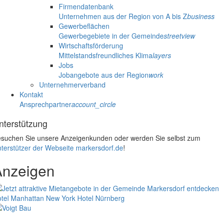
Firmendatenbank
Unternehmen aus der Region von A bis Z
business
Gewerbeflächen
Gewerbegebiete in der Gemeinde
streetview
Wirtschaftsförderung
Mittelstandsfreundliches Klima
layers
Jobs
Jobangebote aus der Region
work
Unternehmerverband
Kontakt
Ansprechpartner
account_circle
nterstützung
suchen Sie unsere Anzeigenkunden oder werden Sie selbst zum
terstützer der Webseite markersdorf.de
!
Anzeigen
tel Manhattan New York
Hotel Nürnberg