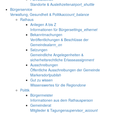
Standorte & Ausleihzeiten
airport_shuttle
Bürgerservice
Verwaltung, Gesundheit & Politik
account_balance
Rathaus
Anliegen A bis Z
Informationen für Bürger
settings_ethernet
Bekanntmachungen
Veröffentlichungen & Beschlüsse der
Gemeinde
alarm_on
Satzungen
Gemeindliche Angelegenheiten &
sicherheitsrechtliche Erlasse
assignment
Ausschreibungen
Öffentliche Ausschreibungen der Gemeinde
Markersdorf
publish
Gut zu wissen
Wissenswertes für die Region
done
Politik
Bürgermeister
Informationen aus dem Rathaus
person
Gemeinderat
Mitglieder & Tagungen
supervisor_account