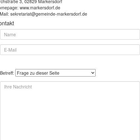
rchstraße 3, 02829 Markersdorf
mepage: www.markersdorf.de
Mail: sekretariat@gemeinde-markersdorf.de
ontakt
Betreff: