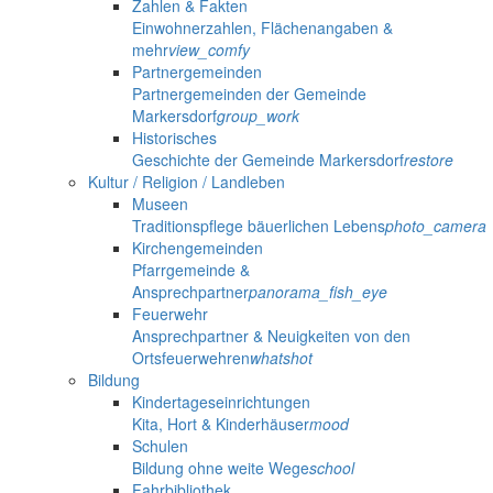
Zahlen & Fakten
Einwohnerzahlen, Flächenangaben &
mehr
view_comfy
Partnergemeinden
Partnergemeinden der Gemeinde
Markersdorf
group_work
Historisches
Geschichte der Gemeinde Markersdorf
restore
Kultur / Religion / Landleben
Museen
Traditionspflege bäuerlichen Lebens
photo_camera
Kirchengemeinden
Pfarrgemeinde &
Ansprechpartner
panorama_fish_eye
Feuerwehr
Ansprechpartner & Neuigkeiten von den
Ortsfeuerwehren
whatshot
Bildung
Kindertageseinrichtungen
Kita, Hort & Kinderhäuser
mood
Schulen
Bildung ohne weite Wege
school
Fahrbibliothek