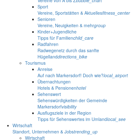
Vereine von A bis Z
bubble_chart
Sport
Vereine, Sportstätten & Aktuelles
fitness_center
Senioren
Vereine, Neuigkeiten & mehr
group
Kinder+Jugendliche
Tipps für Familien
child_care
Radfahren
Radwegenetz durch das sanfte
Hügelland
directions_bike
Tourismus
Anreise
Auf nach Markersdorf! Doch wie?
local_airport
Übernachtungen
Hotels & Pensionen
hotel
Sehenswert
Sehenswürdigkeiten der Gemeinde
Markersdorf
visibility
Ausflugsziele in der Region
Tipps für Sehenswertes im Umland
local_see
Wirtschaft
Standort, Unternehmen & Jobs
trending_up
Wirtschaft