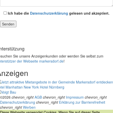
Ich habe die
Datenschutzerklärung
gelesen und akzeptiert.
nterstützung
suchen Sie unsere Anzeigenkunden oder werden Sie selbst zum
terstützer der Webseite markersdorf.de
!
Anzeigen
tel Manhattan New York
Hotel Nürnberg
©2026
chevron_right
AGB
chevron_right
Impressum
chevron_right
Datenschutzerklärung
chevron_right
Erklärung zur Barrierefreiheit
chevron_right
Werben
Diese Webseite verwendet Cookies. Wenn Sie auf dieser Seite