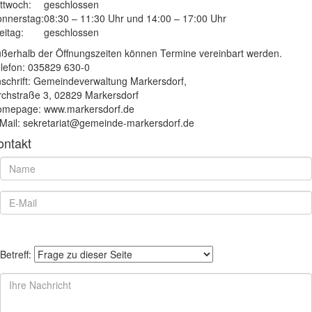
ttwoch:
geschlossen
nnerstag:
08:30 – 11:30 Uhr und 14:00 – 17:00 Uhr
eitag:
geschlossen
ßerhalb der Öffnungszeiten können Termine vereinbart werden.
lefon: 035829 630-0
schrift: Gemeindeverwaltung Markersdorf,
rchstraße 3, 02829 Markersdorf
mepage: www.markersdorf.de
Mail: sekretariat@gemeinde-markersdorf.de
ontakt
Betreff: