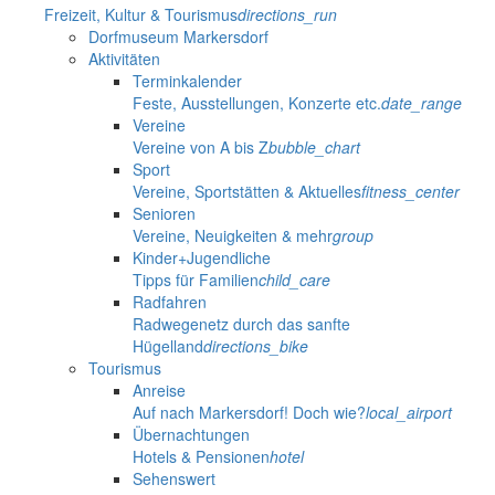
Freizeit, Kultur & Tourismus
directions_run
Dorfmuseum Markersdorf
Aktivitäten
Terminkalender
Feste, Ausstellungen, Konzerte etc.
date_range
Vereine
Vereine von A bis Z
bubble_chart
Sport
Vereine, Sportstätten & Aktuelles
fitness_center
Senioren
Vereine, Neuigkeiten & mehr
group
Kinder+Jugendliche
Tipps für Familien
child_care
Radfahren
Radwegenetz durch das sanfte
Hügelland
directions_bike
Tourismus
Anreise
Auf nach Markersdorf! Doch wie?
local_airport
Übernachtungen
Hotels & Pensionen
hotel
Sehenswert