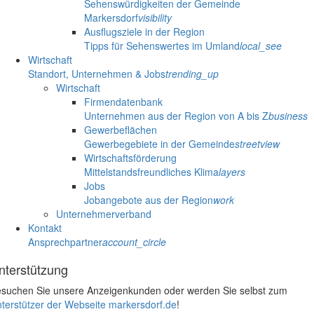
Sehenswürdigkeiten der Gemeinde
Markersdorf
visibility
Ausflugsziele in der Region
Tipps für Sehenswertes im Umland
local_see
Wirtschaft
Standort, Unternehmen & Jobs
trending_up
Wirtschaft
Firmendatenbank
Unternehmen aus der Region von A bis Z
business
Gewerbeflächen
Gewerbegebiete in der Gemeinde
streetview
Wirtschaftsförderung
Mittelstandsfreundliches Klima
layers
Jobs
Jobangebote aus der Region
work
Unternehmerverband
Kontakt
Ansprechpartner
account_circle
nterstützung
suchen Sie unsere Anzeigenkunden oder werden Sie selbst zum
terstützer der Webseite markersdorf.de
!