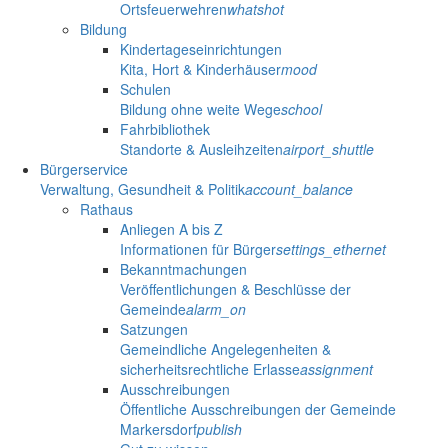
Ortsfeuerwehren
whatshot
Bildung
Kindertageseinrichtungen
Kita, Hort & Kinderhäuser
mood
Schulen
Bildung ohne weite Wege
school
Fahrbibliothek
Standorte & Ausleihzeiten
airport_shuttle
Bürgerservice
Verwaltung, Gesundheit & Politik
account_balance
Rathaus
Anliegen A bis Z
Informationen für Bürger
settings_ethernet
Bekanntmachungen
Veröffentlichungen & Beschlüsse der
Gemeinde
alarm_on
Satzungen
Gemeindliche Angelegenheiten &
sicherheitsrechtliche Erlasse
assignment
Ausschreibungen
Öffentliche Ausschreibungen der Gemeinde
Markersdorf
publish