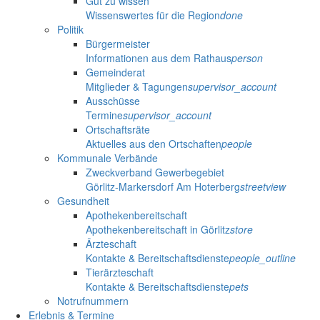
Gut zu wissen
Wissenswertes für die Region
done
Politik
Bürgermeister
Informationen aus dem Rathaus
person
Gemeinderat
Mitglieder & Tagungen
supervisor_account
Ausschüsse
Termine
supervisor_account
Ortschaftsräte
Aktuelles aus den Ortschaften
people
Kommunale Verbände
Zweckverband Gewerbegebiet
Görlitz-Markersdorf Am Hoterberg
streetview
Gesundheit
Apothekenbereitschaft
Apothekenbereitschaft in Görlitz
store
Ärzteschaft
Kontakte & Bereitschaftsdienste
people_outline
Tierärzteschaft
Kontakte & Bereitschaftsdienste
pets
Notrufnummern
Erlebnis & Termine