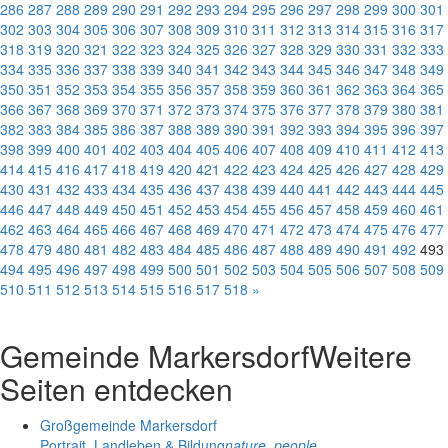
286
287
288
289
290
291
292
293
294
295
296
297
298
299
300
301
302
303
304
305
306
307
308
309
310
311
312
313
314
315
316
317
318
319
320
321
322
323
324
325
326
327
328
329
330
331
332
333
334
335
336
337
338
339
340
341
342
343
344
345
346
347
348
349
350
351
352
353
354
355
356
357
358
359
360
361
362
363
364
365
366
367
368
369
370
371
372
373
374
375
376
377
378
379
380
381
382
383
384
385
386
387
388
389
390
391
392
393
394
395
396
397
398
399
400
401
402
403
404
405
406
407
408
409
410
411
412
413
414
415
416
417
418
419
420
421
422
423
424
425
426
427
428
429
430
431
432
433
434
435
436
437
438
439
440
441
442
443
444
445
446
447
448
449
450
451
452
453
454
455
456
457
458
459
460
461
462
463
464
465
466
467
468
469
470
471
472
473
474
475
476
477
478
479
480
481
482
483
484
485
486
487
488
489
490
491
492
493
494
495
496
497
498
499
500
501
502
503
504
505
506
507
508
509
510
511
512
513
514
515
516
517
518
»
Gemeinde Markersdorf
Weitere
Seiten entdecken
Großgemeinde Markersdorf
Portrait, Landleben & Bildung
nature_people