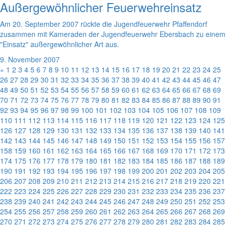
Außergewöhnlicher Feuerwehreinsatz
Am 20. September 2007 rückte die Jugendfeuerwehr Pfaffendorf
zusammen mit Kameraden der Jugendfeuerwehr Ebersbach zu einem
"Einsatz" außergewöhnlicher Art aus.
9. November 2007
«
1
2
3
4
5
6
7
8
9
10
11
12
13
14
15
16
17
18
19
20
21
22
23
24
25
26
27
28
29
30
31
32
33
34
35
36
37
38
39
40
41
42
43
44
45
46
47
48
49
50
51
52
53
54
55
56
57
58
59
60
61
62
63
64
65
66
67
68
69
70
71
72
73
74
75
76
77
78
79
80
81
82
83
84
85
86
87
88
89
90
91
92
93
94
95
96
97
98
99
100
101
102
103
104
105
106
107
108
109
110
111
112
113
114
115
116
117
118
119
120
121
122
123
124
125
126
127
128
129
130
131
132
133
134
135
136
137
138
139
140
141
142
143
144
145
146
147
148
149
150
151
152
153
154
155
156
157
158
159
160
161
162
163
164
165
166
167
168
169
170
171
172
173
174
175
176
177
178
179
180
181
182
183
184
185
186
187
188
189
190
191
192
193
194
195
196
197
198
199
200
201
202
203
204
205
206
207
208
209
210
211
212
213
214
215
216
217
218
219
220
221
222
223
224
225
226
227
228
229
230
231
232
233
234
235
236
237
238
239
240
241
242
243
244
245
246
247
248
249
250
251
252
253
254
255
256
257
258
259
260
261
262
263
264
265
266
267
268
269
270
271
272
273
274
275
276
277
278
279
280
281
282
283
284
285