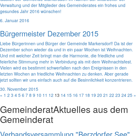
Verwaltung und der Mitglieder des Gemeinderates ein frohes und
gesundes Jahr 2016 wünschen!
6. Januar 2016
Bürgermeister Dezember 2015
Liebe Bürgerinnen und Bürger der Gemeinde Markersdorf! Da ist der
Dezember schon wieder da und in ein paar Wochen ist Weihnachten.
Und mit welcher Zeit bringt man die Harmonie, die friedliche und
feierliche Stimmung mehr in Verbindung als mit dem Weihnachtsfest.
Vielen wird es bestimmt schwerfallen nach den Ereignissen in den
letzten Wochen an friedliche Weihnachten zu denken. Aber gerade
jetzt sollten wir uns einfach auch auf die Besinnlichkeit konzentrieren.
30. November 2015
«
1
2
3
4
5
6
7
8
9
10
11
12
13
14
15
16
17
18
19
20
21
22
23
24
25
»
Gemeinderat
Aktuelles aus dem
Gemeinderat
Verbandsversammlung "Berzdorfer See"