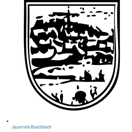
Jauernick-Buschbach