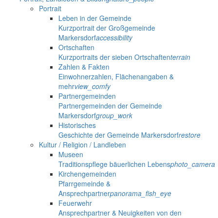
Portrait
Leben in der Gemeinde
Kurzportrait der Großgemeinde
Markersdorf
accessibility
Ortschaften
Kurzportraits der sieben Ortschaften
terrain
Zahlen & Fakten
Einwohnerzahlen, Flächenangaben &
mehr
view_comfy
Partnergemeinden
Partnergemeinden der Gemeinde
Markersdorf
group_work
Historisches
Geschichte der Gemeinde Markersdorf
restore
Kultur / Religion / Landleben
Museen
Traditionspflege bäuerlichen Lebens
photo_camera
Kirchengemeinden
Pfarrgemeinde &
Ansprechpartner
panorama_fish_eye
Feuerwehr
Ansprechpartner & Neuigkeiten von den