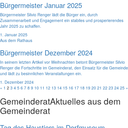
Bürgermeister Januar 2025
Bürgermeister Silvio Renger lädt die Bürger ein, durch
Zusammenarbeit und Engagement ein stabiles und prosperierendes
Jahr 2025 zu schaffen.
1. Januar 2025
Aus dem Rathaus
Bürgermeister Dezember 2024
In seinem letzten Artikel vor Weihnachten betont Bürgermeister Silvio
Renger die Fortschritte im Gemeinderat, den Einsatz für die Gemeinde
und lädt zu besinnlichen Veranstaltungen ein.
1. Dezember 2024
«
1
2
3
4
5
6
7
8
9
10
11
12
13
14
15
16
17
18
19
20
21
22
23
24
25
»
Gemeinderat
Aktuelles aus dem
Gemeinderat
Tag des Haustiers im Dorfmuseum