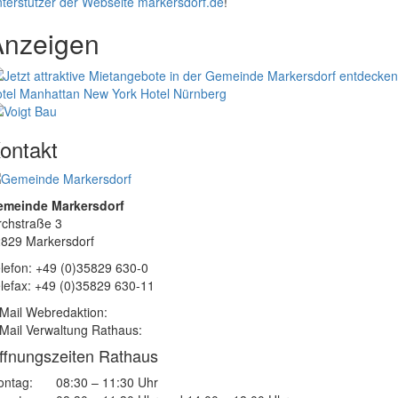
terstützer der Webseite markersdorf.de
!
Anzeigen
tel Manhattan New York
Hotel Nürnberg
ontakt
emeinde Markersdorf
rchstraße 3
829 Markersdorf
lefon: +49 (0)35829 630-0
lefax: +49 (0)35829 630-11
Mail Webredaktion:
Mail Verwaltung Rathaus:
ffnungszeiten Rathaus
ntag:
08:30 – 11:30 Uhr