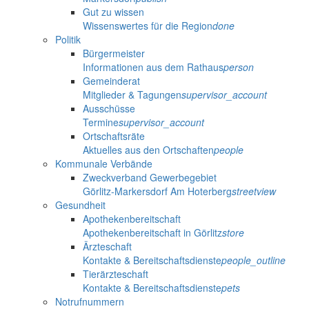
Gut zu wissen
Wissenswertes für die Region
done
Politik
Bürgermeister
Informationen aus dem Rathaus
person
Gemeinderat
Mitglieder & Tagungen
supervisor_account
Ausschüsse
Termine
supervisor_account
Ortschaftsräte
Aktuelles aus den Ortschaften
people
Kommunale Verbände
Zweckverband Gewerbegebiet
Görlitz-Markersdorf Am Hoterberg
streetview
Gesundheit
Apothekenbereitschaft
Apothekenbereitschaft in Görlitz
store
Ärzteschaft
Kontakte & Bereitschaftsdienste
people_outline
Tierärzteschaft
Kontakte & Bereitschaftsdienste
pets
Notrufnummern