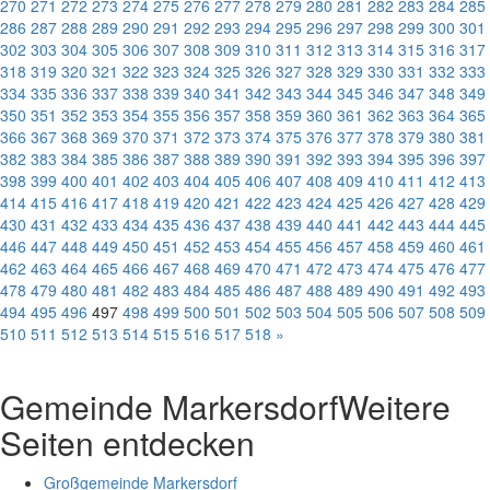
270
271
272
273
274
275
276
277
278
279
280
281
282
283
284
285
286
287
288
289
290
291
292
293
294
295
296
297
298
299
300
301
302
303
304
305
306
307
308
309
310
311
312
313
314
315
316
317
318
319
320
321
322
323
324
325
326
327
328
329
330
331
332
333
334
335
336
337
338
339
340
341
342
343
344
345
346
347
348
349
350
351
352
353
354
355
356
357
358
359
360
361
362
363
364
365
366
367
368
369
370
371
372
373
374
375
376
377
378
379
380
381
382
383
384
385
386
387
388
389
390
391
392
393
394
395
396
397
398
399
400
401
402
403
404
405
406
407
408
409
410
411
412
413
414
415
416
417
418
419
420
421
422
423
424
425
426
427
428
429
430
431
432
433
434
435
436
437
438
439
440
441
442
443
444
445
446
447
448
449
450
451
452
453
454
455
456
457
458
459
460
461
462
463
464
465
466
467
468
469
470
471
472
473
474
475
476
477
478
479
480
481
482
483
484
485
486
487
488
489
490
491
492
493
494
495
496
497
498
499
500
501
502
503
504
505
506
507
508
509
510
511
512
513
514
515
516
517
518
»
Gemeinde Markersdorf
Weitere
Seiten entdecken
Großgemeinde Markersdorf