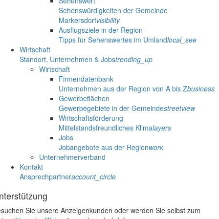
Sehenswert
Sehenswürdigkeiten der Gemeinde
Markersdorf
visibility
Ausflugsziele in der Region
Tipps für Sehenswertes im Umland
local_see
Wirtschaft
Standort, Unternehmen & Jobs
trending_up
Wirtschaft
Firmendatenbank
Unternehmen aus der Region von A bis Z
business
Gewerbeflächen
Gewerbegebiete in der Gemeinde
streetview
Wirtschaftsförderung
Mittelstandsfreundliches Klima
layers
Jobs
Jobangebote aus der Region
work
Unternehmerverband
Kontakt
Ansprechpartner
account_circle
nterstützung
suchen Sie unsere Anzeigenkunden oder werden Sie selbst zum