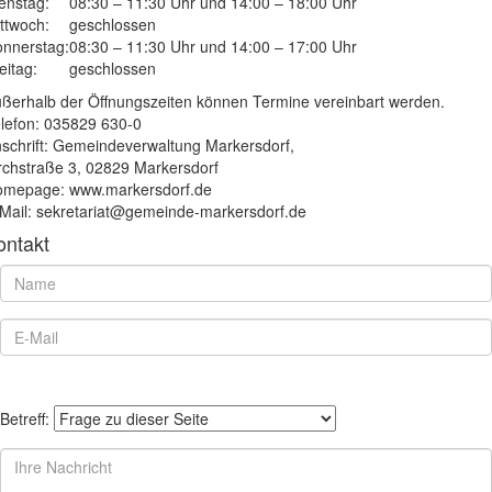
enstag:
08:30 – 11:30 Uhr und 14:00 – 18:00 Uhr
ttwoch:
geschlossen
nnerstag:
08:30 – 11:30 Uhr und 14:00 – 17:00 Uhr
eitag:
geschlossen
ßerhalb der Öffnungszeiten können Termine vereinbart werden.
lefon: 035829 630-0
schrift: Gemeindeverwaltung Markersdorf,
rchstraße 3, 02829 Markersdorf
mepage: www.markersdorf.de
Mail: sekretariat@gemeinde-markersdorf.de
ontakt
Betreff: