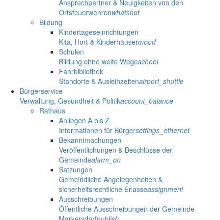
Ansprechpartner & Neuigkeiten von den
Ortsfeuerwehren
whatshot
Bildung
Kindertageseinrichtungen
Kita, Hort & Kinderhäuser
mood
Schulen
Bildung ohne weite Wege
school
Fahrbibliothek
Standorte & Ausleihzeiten
airport_shuttle
Bürgerservice
Verwaltung, Gesundheit & Politik
account_balance
Rathaus
Anliegen A bis Z
Informationen für Bürger
settings_ethernet
Bekanntmachungen
Veröffentlichungen & Beschlüsse der
Gemeinde
alarm_on
Satzungen
Gemeindliche Angelegenheiten &
sicherheitsrechtliche Erlasse
assignment
Ausschreibungen
Öffentliche Ausschreibungen der Gemeinde
Markersdorf
publish