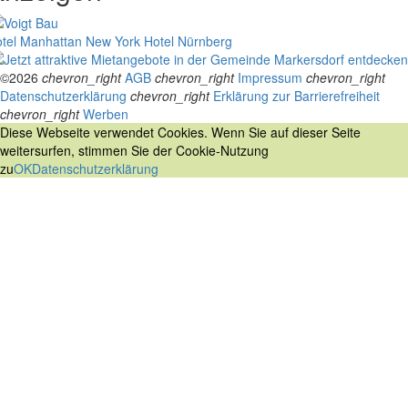
tel Manhattan New York
Hotel Nürnberg
©2026
chevron_right
AGB
chevron_right
Impressum
chevron_right
Datenschutzerklärung
chevron_right
Erklärung zur Barrierefreiheit
chevron_right
Werben
Diese Webseite verwendet Cookies. Wenn Sie auf dieser Seite
weitersurfen, stimmen Sie der Cookie-Nutzung
zu
OK
Datenschutzerklärung