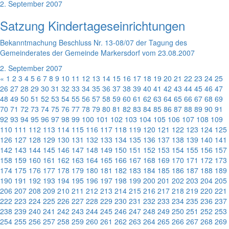
2. September 2007
Satzung Kindertageseinrichtungen
Bekanntmachung Beschluss Nr. 13-08/07 der Tagung des
Gemeinderates der Gemeinde Markersdorf vom 23.08.2007
2. September 2007
«
1
2
3
4
5
6
7
8
9
10
11
12
13
14
15
16
17
18
19
20
21
22
23
24
25
26
27
28
29
30
31
32
33
34
35
36
37
38
39
40
41
42
43
44
45
46
47
48
49
50
51
52
53
54
55
56
57
58
59
60
61
62
63
64
65
66
67
68
69
70
71
72
73
74
75
76
77
78
79
80
81
82
83
84
85
86
87
88
89
90
91
92
93
94
95
96
97
98
99
100
101
102
103
104
105
106
107
108
109
110
111
112
113
114
115
116
117
118
119
120
121
122
123
124
125
126
127
128
129
130
131
132
133
134
135
136
137
138
139
140
141
142
143
144
145
146
147
148
149
150
151
152
153
154
155
156
157
158
159
160
161
162
163
164
165
166
167
168
169
170
171
172
173
174
175
176
177
178
179
180
181
182
183
184
185
186
187
188
189
190
191
192
193
194
195
196
197
198
199
200
201
202
203
204
205
206
207
208
209
210
211
212
213
214
215
216
217
218
219
220
221
222
223
224
225
226
227
228
229
230
231
232
233
234
235
236
237
238
239
240
241
242
243
244
245
246
247
248
249
250
251
252
253
254
255
256
257
258
259
260
261
262
263
264
265
266
267
268
269