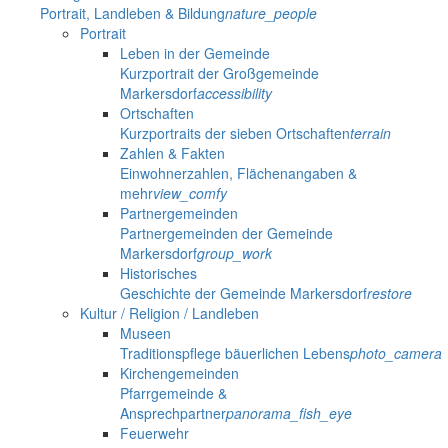
Portrait, Landleben & Bildung
nature_people
Portrait
Leben in der Gemeinde
Kurzportrait der Großgemeinde
Markersdorf
accessibility
Ortschaften
Kurzportraits der sieben Ortschaften
terrain
Zahlen & Fakten
Einwohnerzahlen, Flächenangaben &
mehr
view_comfy
Partnergemeinden
Partnergemeinden der Gemeinde
Markersdorf
group_work
Historisches
Geschichte der Gemeinde Markersdorf
restore
Kultur / Religion / Landleben
Museen
Traditionspflege bäuerlichen Lebens
photo_camera
Kirchengemeinden
Pfarrgemeinde &
Ansprechpartner
panorama_fish_eye
Feuerwehr