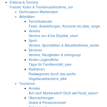
Erlebnis & Termine
Freizeit, Kultur & Tourismus
directions_run
Dorfmuseum Markersdorf
Aktivitäten
Terminkalender
Feste, Ausstellungen, Konzerte etc.
date_range
Vereine
Vereine von A bis Z
bubble_chart
Sport
Vereine, Sportstätten & Aktuelles
fitness_center
Senioren
Vereine, Neuigkeiten & mehr
group
Kinder+Jugendliche
Tipps für Familien
child_care
Radfahren
Radwegenetz durch das sanfte
Hügelland
directions_bike
Tourismus
Anreise
Auf nach Markersdorf! Doch wie?
local_airport
Übernachtungen
Hotels & Pensionen
hotel