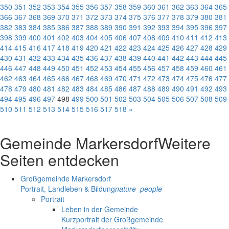
350
351
352
353
354
355
356
357
358
359
360
361
362
363
364
365
366
367
368
369
370
371
372
373
374
375
376
377
378
379
380
381
382
383
384
385
386
387
388
389
390
391
392
393
394
395
396
397
398
399
400
401
402
403
404
405
406
407
408
409
410
411
412
413
414
415
416
417
418
419
420
421
422
423
424
425
426
427
428
429
430
431
432
433
434
435
436
437
438
439
440
441
442
443
444
445
446
447
448
449
450
451
452
453
454
455
456
457
458
459
460
461
462
463
464
465
466
467
468
469
470
471
472
473
474
475
476
477
478
479
480
481
482
483
484
485
486
487
488
489
490
491
492
493
494
495
496
497
498
499
500
501
502
503
504
505
506
507
508
509
510
511
512
513
514
515
516
517
518
»
Gemeinde Markersdorf
Weitere
Seiten entdecken
Großgemeinde Markersdorf
Portrait, Landleben & Bildung
nature_people
Portrait
Leben in der Gemeinde
Kurzportrait der Großgemeinde