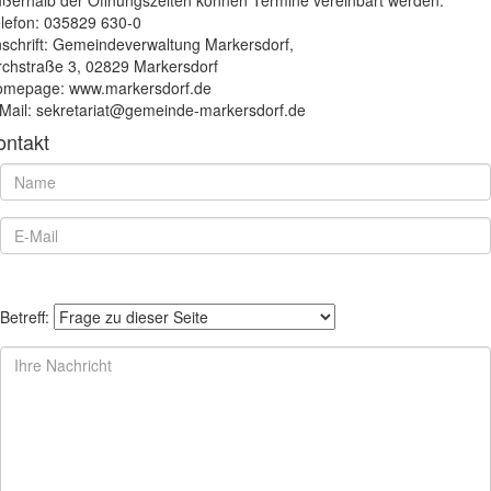
lefon: 035829 630-0
schrift: Gemeindeverwaltung Markersdorf,
rchstraße 3, 02829 Markersdorf
mepage: www.markersdorf.de
Mail: sekretariat@gemeinde-markersdorf.de
ontakt
Betreff: