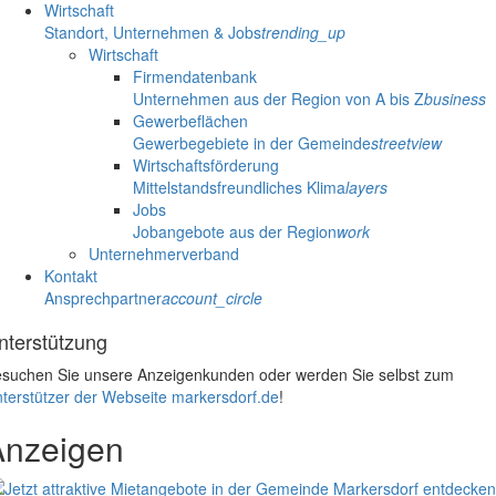
Wirtschaft
Standort, Unternehmen & Jobs
trending_up
Wirtschaft
Firmendatenbank
Unternehmen aus der Region von A bis Z
business
Gewerbeflächen
Gewerbegebiete in der Gemeinde
streetview
Wirtschaftsförderung
Mittelstandsfreundliches Klima
layers
Jobs
Jobangebote aus der Region
work
Unternehmerverband
Kontakt
Ansprechpartner
account_circle
nterstützung
suchen Sie unsere Anzeigenkunden oder werden Sie selbst zum
terstützer der Webseite markersdorf.de
!
Anzeigen