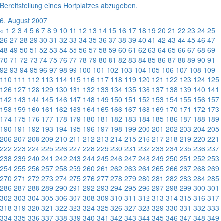
Bereitstellung eines Hortplatzes abzugeben.
6. August 2007
«
1
2
3
4
5
6
7
8
9
10
11
12
13
14
15
16
17
18
19
20
21
22
23
24
25
26
27
28
29
30
31
32
33
34
35
36
37
38
39
40
41
42
43
44
45
46
47
48
49
50
51
52
53
54
55
56
57
58
59
60
61
62
63
64
65
66
67
68
69
70
71
72
73
74
75
76
77
78
79
80
81
82
83
84
85
86
87
88
89
90
91
92
93
94
95
96
97
98
99
100
101
102
103
104
105
106
107
108
109
110
111
112
113
114
115
116
117
118
119
120
121
122
123
124
125
126
127
128
129
130
131
132
133
134
135
136
137
138
139
140
141
142
143
144
145
146
147
148
149
150
151
152
153
154
155
156
157
158
159
160
161
162
163
164
165
166
167
168
169
170
171
172
173
174
175
176
177
178
179
180
181
182
183
184
185
186
187
188
189
190
191
192
193
194
195
196
197
198
199
200
201
202
203
204
205
206
207
208
209
210
211
212
213
214
215
216
217
218
219
220
221
222
223
224
225
226
227
228
229
230
231
232
233
234
235
236
237
238
239
240
241
242
243
244
245
246
247
248
249
250
251
252
253
254
255
256
257
258
259
260
261
262
263
264
265
266
267
268
269
270
271
272
273
274
275
276
277
278
279
280
281
282
283
284
285
286
287
288
289
290
291
292
293
294
295
296
297
298
299
300
301
302
303
304
305
306
307
308
309
310
311
312
313
314
315
316
317
318
319
320
321
322
323
324
325
326
327
328
329
330
331
332
333
334
335
336
337
338
339
340
341
342
343
344
345
346
347
348
349