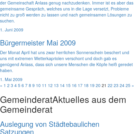
der Gemeinschaft Anlass genug nachzudenken. Immer ist es aber das
gemeinsame Gespräch, welches uns in die Lage versetzt, Probleme
nicht zu groß werden zu lassen und nach gemeinsamen Lösungen zu
suchen.
1. Juni 2009
Bürgermeister Mai 2009
Der Monat April hat uns zwar herrlichen Sonnenschein beschert und
uns mit extremen Wetterkapriolen verschont und doch gab es
genügend Anlass, dass sich unsere Menschen die Köpfe heiß geredet
haben.
1. Mai 2009
«
1
2
3
4
5
6
7
8
9
10
11
12
13
14
15
16
17
18
19
20
21
22
23
24
25
»
Gemeinderat
Aktuelles aus dem
Gemeinderat
Auslegung von Städtebaulichen
Satzungen