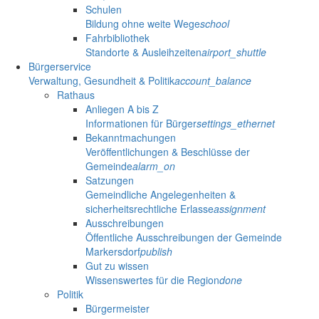
Schulen
Bildung ohne weite Wege
school
Fahrbibliothek
Standorte & Ausleihzeiten
airport_shuttle
Bürgerservice
Verwaltung, Gesundheit & Politik
account_balance
Rathaus
Anliegen A bis Z
Informationen für Bürger
settings_ethernet
Bekanntmachungen
Veröffentlichungen & Beschlüsse der
Gemeinde
alarm_on
Satzungen
Gemeindliche Angelegenheiten &
sicherheitsrechtliche Erlasse
assignment
Ausschreibungen
Öffentliche Ausschreibungen der Gemeinde
Markersdorf
publish
Gut zu wissen
Wissenswertes für die Region
done
Politik
Bürgermeister