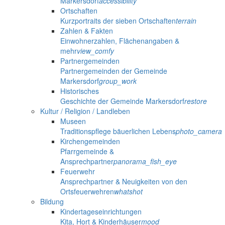
Markersdorf
accessibility
Ortschaften
Kurzportraits der sieben Ortschaften
terrain
Zahlen & Fakten
Einwohnerzahlen, Flächenangaben &
mehr
view_comfy
Partnergemeinden
Partnergemeinden der Gemeinde
Markersdorf
group_work
Historisches
Geschichte der Gemeinde Markersdorf
restore
Kultur / Religion / Landleben
Museen
Traditionspflege bäuerlichen Lebens
photo_camera
Kirchengemeinden
Pfarrgemeinde &
Ansprechpartner
panorama_fish_eye
Feuerwehr
Ansprechpartner & Neuigkeiten von den
Ortsfeuerwehren
whatshot
Bildung
Kindertageseinrichtungen
Kita, Hort & Kinderhäuser
mood