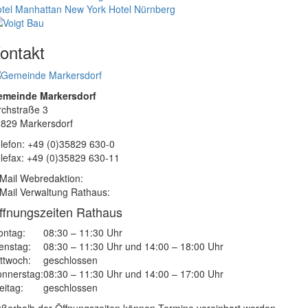
tel Manhattan New York
Hotel Nürnberg
ontakt
emeinde Markersdorf
rchstraße 3
829 Markersdorf
lefon: +49 (0)35829 630-0
lefax: +49 (0)35829 630-11
Mail Webredaktion:
Mail Verwaltung Rathaus:
ffnungszeiten Rathaus
ntag:
08:30 – 11:30 Uhr
enstag:
08:30 – 11:30 Uhr und 14:00 – 18:00 Uhr
ttwoch:
geschlossen
nnerstag:
08:30 – 11:30 Uhr und 14:00 – 17:00 Uhr
eitag:
geschlossen
ßerhalb der Öffnungszeiten können Termine vereinbart werden.