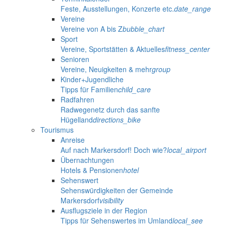
Feste, Ausstellungen, Konzerte etc.
date_range
Vereine
Vereine von A bis Z
bubble_chart
Sport
Vereine, Sportstätten & Aktuelles
fitness_center
Senioren
Vereine, Neuigkeiten & mehr
group
Kinder+Jugendliche
Tipps für Familien
child_care
Radfahren
Radwegenetz durch das sanfte
Hügelland
directions_bike
Tourismus
Anreise
Auf nach Markersdorf! Doch wie?
local_airport
Übernachtungen
Hotels & Pensionen
hotel
Sehenswert
Sehenswürdigkeiten der Gemeinde
Markersdorf
visibility
Ausflugsziele in der Region
Tipps für Sehenswertes im Umland
local_see