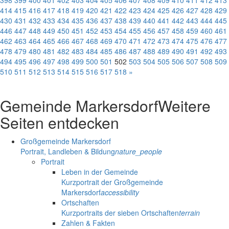
398
399
400
401
402
403
404
405
406
407
408
409
410
411
412
413
414
415
416
417
418
419
420
421
422
423
424
425
426
427
428
429
430
431
432
433
434
435
436
437
438
439
440
441
442
443
444
445
446
447
448
449
450
451
452
453
454
455
456
457
458
459
460
461
462
463
464
465
466
467
468
469
470
471
472
473
474
475
476
477
478
479
480
481
482
483
484
485
486
487
488
489
490
491
492
493
494
495
496
497
498
499
500
501
502
503
504
505
506
507
508
509
510
511
512
513
514
515
516
517
518
»
Gemeinde Markersdorf
Weitere
Seiten entdecken
Großgemeinde Markersdorf
Portrait, Landleben & Bildung
nature_people
Portrait
Leben in der Gemeinde
Kurzportrait der Großgemeinde
Markersdorf
accessibility
Ortschaften
Kurzportraits der sieben Ortschaften
terrain
Zahlen & Fakten