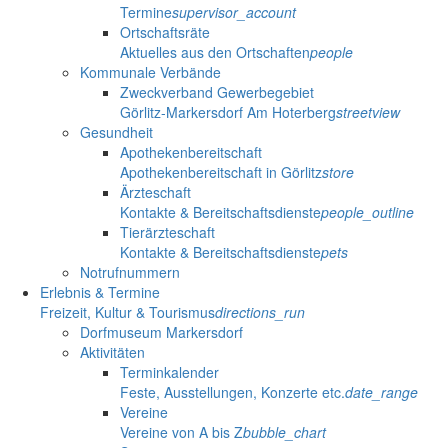
Termine
supervisor_account
Ortschaftsräte
Aktuelles aus den Ortschaften
people
Kommunale Verbände
Zweckverband Gewerbegebiet
Görlitz-Markersdorf Am Hoterberg
streetview
Gesundheit
Apothekenbereitschaft
Apothekenbereitschaft in Görlitz
store
Ärzteschaft
Kontakte & Bereitschaftsdienste
people_outline
Tierärzteschaft
Kontakte & Bereitschaftsdienste
pets
Notrufnummern
Erlebnis & Termine
Freizeit, Kultur & Tourismus
directions_run
Dorfmuseum Markersdorf
Aktivitäten
Terminkalender
Feste, Ausstellungen, Konzerte etc.
date_range
Vereine
Vereine von A bis Z
bubble_chart