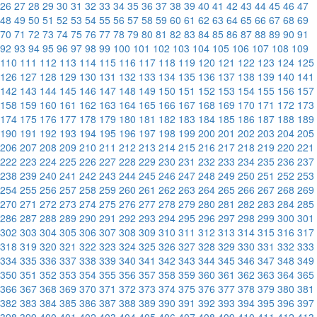
26
27
28
29
30
31
32
33
34
35
36
37
38
39
40
41
42
43
44
45
46
47
48
49
50
51
52
53
54
55
56
57
58
59
60
61
62
63
64
65
66
67
68
69
70
71
72
73
74
75
76
77
78
79
80
81
82
83
84
85
86
87
88
89
90
91
92
93
94
95
96
97
98
99
100
101
102
103
104
105
106
107
108
109
110
111
112
113
114
115
116
117
118
119
120
121
122
123
124
125
126
127
128
129
130
131
132
133
134
135
136
137
138
139
140
141
142
143
144
145
146
147
148
149
150
151
152
153
154
155
156
157
158
159
160
161
162
163
164
165
166
167
168
169
170
171
172
173
174
175
176
177
178
179
180
181
182
183
184
185
186
187
188
189
190
191
192
193
194
195
196
197
198
199
200
201
202
203
204
205
206
207
208
209
210
211
212
213
214
215
216
217
218
219
220
221
222
223
224
225
226
227
228
229
230
231
232
233
234
235
236
237
238
239
240
241
242
243
244
245
246
247
248
249
250
251
252
253
254
255
256
257
258
259
260
261
262
263
264
265
266
267
268
269
270
271
272
273
274
275
276
277
278
279
280
281
282
283
284
285
286
287
288
289
290
291
292
293
294
295
296
297
298
299
300
301
302
303
304
305
306
307
308
309
310
311
312
313
314
315
316
317
318
319
320
321
322
323
324
325
326
327
328
329
330
331
332
333
334
335
336
337
338
339
340
341
342
343
344
345
346
347
348
349
350
351
352
353
354
355
356
357
358
359
360
361
362
363
364
365
366
367
368
369
370
371
372
373
374
375
376
377
378
379
380
381
382
383
384
385
386
387
388
389
390
391
392
393
394
395
396
397