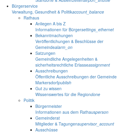
Standorte & Ausleihzeiten
airport_shuttle
Bürgerservice
Verwaltung, Gesundheit & Politik
account_balance
Rathaus
Anliegen A bis Z
Informationen für Bürger
settings_ethernet
Bekanntmachungen
Veröffentlichungen & Beschlüsse der
Gemeinde
alarm_on
Satzungen
Gemeindliche Angelegenheiten &
sicherheitsrechtliche Erlasse
assignment
Ausschreibungen
Öffentliche Ausschreibungen der Gemeinde
Markersdorf
publish
Gut zu wissen
Wissenswertes für die Region
done
Politik
Bürgermeister
Informationen aus dem Rathaus
person
Gemeinderat
Mitglieder & Tagungen
supervisor_account
Ausschüsse