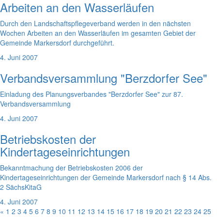
Arbeiten an den Wasserläufen
Durch den Landschaftspflegeverband werden in den nächsten
Wochen Arbeiten an den Wasserläufen im gesamten Gebiet der
Gemeinde Markersdorf durchgeführt.
4. Juni 2007
Verbandsversammlung "Berzdorfer See"
Einladung des Planungsverbandes "Berzdorfer See" zur 87.
Verbandsversammlung
4. Juni 2007
Betriebskosten der
Kindertageseinrichtungen
Bekanntmachung der Betriebskosten 2006 der
Kindertageseinrichtungen der Gemeinde Markersdorf nach § 14 Abs.
2 SächsKitaG
4. Juni 2007
«
1
2
3
4
5
6
7
8
9
10
11
12
13
14
15
16
17
18
19
20
21
22
23
24
25