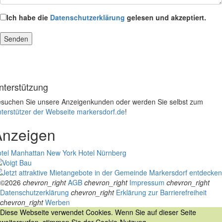
Ich habe die
Datenschutzerklärung
gelesen und akzeptiert.
nterstützung
suchen Sie unsere Anzeigenkunden oder werden Sie selbst zum
terstützer der Webseite markersdorf.de
!
Anzeigen
tel Manhattan New York
Hotel Nürnberg
©2026
chevron_right
AGB
chevron_right
Impressum
chevron_right
Datenschutzerklärung
chevron_right
Erklärung zur Barrierefreiheit
chevron_right
Werben
Diese Webseite verwendet Cookies. Wenn Sie auf dieser Seite