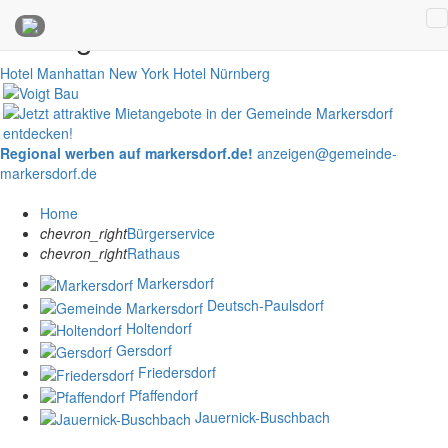
Anzeigen
Hotel Manhattan New York
Hotel Nürnberg
Regional werben auf markersdorf.de!
anzeigen@gemeinde-
markersdorf.de
Home
chevron_right
Bürgerservice
chevron_right
Rathaus
Markersdorf
Deutsch-Paulsdorf
Holtendorf
Gersdorf
Friedersdorf
Pfaffendorf
Jauernick-Buschbach