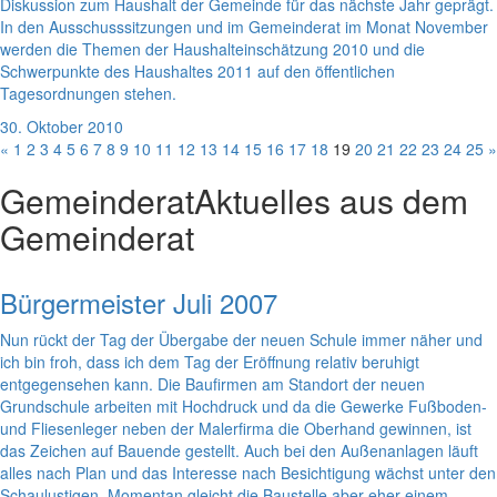
Diskussion zum Haushalt der Gemeinde für das nächste Jahr geprägt.
In den Ausschusssitzungen und im Gemeinderat im Monat November
werden die Themen der Haushalteinschätzung 2010 und die
Schwerpunkte des Haushaltes 2011 auf den öffentlichen
Tagesordnungen stehen.
30. Oktober 2010
«
1
2
3
4
5
6
7
8
9
10
11
12
13
14
15
16
17
18
19
20
21
22
23
24
25
»
Gemeinderat
Aktuelles aus dem
Gemeinderat
Bürgermeister Juli 2007
Nun rückt der Tag der Übergabe der neuen Schule immer näher und
ich bin froh, dass ich dem Tag der Eröffnung relativ beruhigt
entgegensehen kann. Die Baufirmen am Standort der neuen
Grundschule arbeiten mit Hochdruck und da die Gewerke Fußboden-
und Fliesenleger neben der Malerfirma die Oberhand gewinnen, ist
das Zeichen auf Bauende gestellt. Auch bei den Außenanlagen läuft
alles nach Plan und das Interesse nach Besichtigung wächst unter den
Schaulustigen. Momentan gleicht die Baustelle aber eher einem