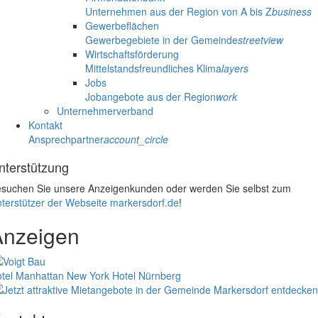
Unternehmen aus der Region von A bis Z
business
Gewerbeflächen
Gewerbegebiete in der Gemeinde
streetview
Wirtschaftsförderung
Mittelstandsfreundliches Klima
layers
Jobs
Jobangebote aus der Region
work
Unternehmerverband
Kontakt
Ansprechpartner
account_circle
nterstützung
suchen Sie unsere Anzeigenkunden oder werden Sie selbst zum
terstützer der Webseite markersdorf.de
!
Anzeigen
tel Manhattan New York
Hotel Nürnberg