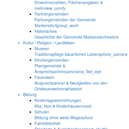
Einwohnerzahlen, Flächenangaben &
mehr
view_comfy
Partnergemeinden
Partnergemeinden der Gemeinde
Markersdorf
group_work
Historisches
Geschichte der Gemeinde Markersdorf
restore
Kultur / Religion / Landleben
Museen
Traditionspflege bäuerlichen Lebens
photo_camera
Kirchengemeinden
Pfarrgemeinde &
Ansprechpartner
panorama_fish_eye
Feuerwehr
Ansprechpartner & Neuigkeiten von den
Ortsfeuerwehren
whatshot
Bildung
Kindertageseinrichtungen
Kita, Hort & Kinderhäuser
mood
Schulen
Bildung ohne weite Wege
school
Fahrbibliothek