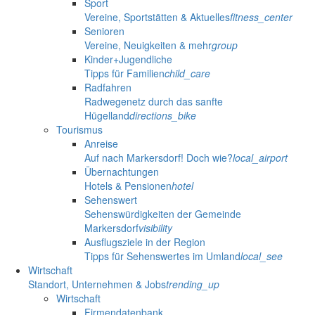
Sport
Vereine, Sportstätten & Aktuelles
fitness_center
Senioren
Vereine, Neuigkeiten & mehr
group
Kinder+Jugendliche
Tipps für Familien
child_care
Radfahren
Radwegenetz durch das sanfte
Hügelland
directions_bike
Tourismus
Anreise
Auf nach Markersdorf! Doch wie?
local_airport
Übernachtungen
Hotels & Pensionen
hotel
Sehenswert
Sehenswürdigkeiten der Gemeinde
Markersdorf
visibility
Ausflugsziele in der Region
Tipps für Sehenswertes im Umland
local_see
Wirtschaft
Standort, Unternehmen & Jobs
trending_up
Wirtschaft
Firmendatenbank