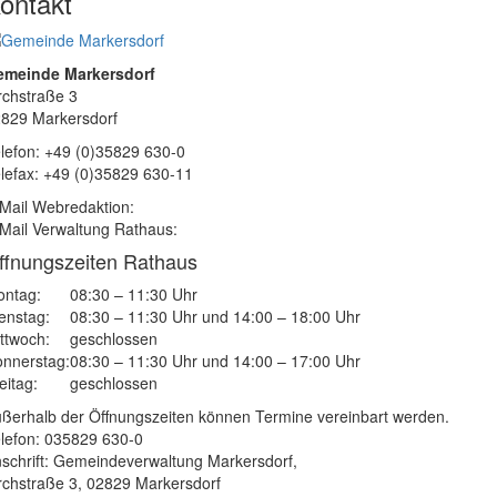
ontakt
emeinde Markersdorf
rchstraße 3
829 Markersdorf
lefon: +49 (0)35829 630-0
lefax: +49 (0)35829 630-11
Mail Webredaktion:
Mail Verwaltung Rathaus:
ffnungszeiten Rathaus
ntag:
08:30 – 11:30 Uhr
enstag:
08:30 – 11:30 Uhr und 14:00 – 18:00 Uhr
ttwoch:
geschlossen
nnerstag:
08:30 – 11:30 Uhr und 14:00 – 17:00 Uhr
eitag:
geschlossen
ßerhalb der Öffnungszeiten können Termine vereinbart werden.
lefon: 035829 630-0
schrift: Gemeindeverwaltung Markersdorf,
rchstraße 3, 02829 Markersdorf