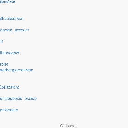
gion
done
athaus
person
ervisor_account
nt
ften
people
biet
oterberg
streetview
örlitz
store
ienste
people_outline
ienste
pets
Wirtschaft