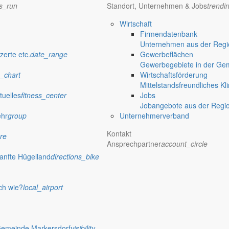
ns_run
Standort, Unternehmen & Jobs
trendi
Wirtschaft
Firmendatenbank
Unternehmen aus der Regio
zerte etc.
date_range
Gewerbeflächen
Gewerbegebiete in der Ge
_chart
Wirtschaftsförderung
Mittelstandsfreundliches Kl
tuelles
fitness_center
Jobs
Jobangebote aus der Regi
ehr
group
Unternehmerverband
Kontakt
re
Ansprechpartner
account_circle
anfte Hügelland
directions_bike
ch wie?
local_airport
Gemeinde Markersdorf
visibility