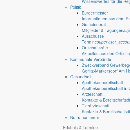
Wissenswertes für die Re
Politik
Bürgermeister
Informationen aus dem R
Gemeinderat
Mitglieder & Tagungen
sup
Ausschüsse
Termine
supervisor_accou
Ortschaftsräte
Aktuelles aus den Ortscha
Kommunale Verbände
Zweckverband Gewerbege
Görlitz-Markersdorf Am H
Gesundheit
Apothekenbereitschaft
Apothekenbereitschaft in G
Ärzteschaft
Kontakte & Bereitschaftsd
Tierärzteschaft
Kontakte & Bereitschaftsd
Notrufnummern
Erlebnis & Termine