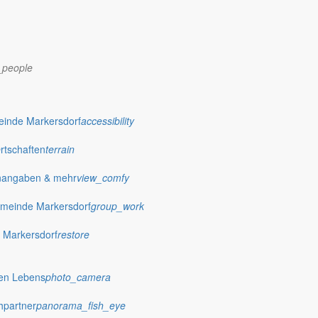
_people
einde Markersdorf
accessibility
Ortschaften
terrain
nangaben & mehr
view_comfy
dorf.de
meinde Markersdorf
group_work
 Markersdorf
restore
hen Lebens
photo_camera
hpartner
panorama_fish_eye