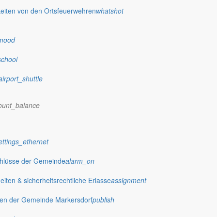
eiten von den Ortsfeuerwehren
whatshot
mood
school
airport_shuttle
ount_balance
ettings_ethernet
chlüsse der Gemeinde
alarm_on
ten & sicherheitsrechtliche Erlasse
assignment
gen der Gemeinde Markersdorf
publish