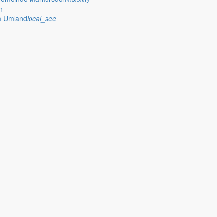
n
im Umland
local_see
 stellt das Rathaus Markersdorf viele Informationen online bereit. A
on Veröffentlichungen, die amtlich im “Schöpsboten – Dorfzeitung & Amt
dorfer Kirchtürme hinaus und Belange der Region und des Lebens im lä
och aufgenommen werden sollte!