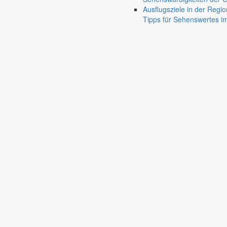
Ausflugsziele in der Regio
Tipps für Sehenswertes 
Jauernick-Buschbach
Rathaus
Informationen aus dem Rathaus
Früher musste man wegen jeder Angelegenheit “uff de Gemeende”, heute
unterschiedlichen Anliegen finden Sie hier ebenso wie die Wiedergabe v
In der Rubrik “Rathaus” geht der Blick etwas weiter über die Markers
Reichen Sie gern Vorschläge ein, was unter “Anliegen von A bis Z” n