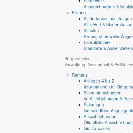
Gersdorf
Feuerwehr
Ansprechpartner & Neuigk
Friedersdorf
Bildung
Pfaffendorf
Kindertageseinrichtungen
Kita, Hort & Kinderhäuser
Schulen
Bildung ohne weite Wege
Fahrbibliothek
Standorte & Ausleihzeiten
Bürgerservice
Verwaltung, Gesundheit & Politik
acc
Rathaus
Anliegen A bis Z
Informationen für Bürger
s
Bekanntmachungen
Veröffentlichungen & Bes
Satzungen
Gemeindliche Angelegenhei
Ausschreibungen
Öffentliche Ausschreibun
Gut zu wissen