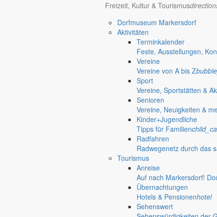
Freizeit, Kultur & Tourismus
directio
Dorfmuseum Markersdorf
Aktivitäten
Terminkalender
Feste, Ausstellungen, Kon
Vereine
Vereine von A bis Z
bubble
Sport
Vereine, Sportstätten & Ak
Senioren
Vereine, Neuigkeiten & m
Kinder+Jugendliche
Tipps für Familien
child_ca
Radfahren
Radwegenetz durch das s
Tourismus
Anreise
Auf nach Markersdorf! Do
Übernachtungen
Hotels & Pensionen
hotel
Sehenswert
Sehenswürdigkeiten der 