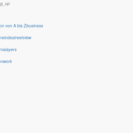
ng_up
n von A bis Z
business
meinde
streetview
ima
layers
on
work