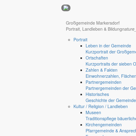
Anzeigen
Großgemeinde Markersdorf
Portrait, Landleben & Bildung
nature
Portrait
Leben in der Gemeinde
Kurzportrait der Großgem
Ortschaften
Kurzportraits der sieben 
Zahlen & Fakten
Einwohnerzahlen, Fläche
Hotel Manhattan New York
Hotel Nürnberg
Partnergemeinden
Regional werben auf markersdorf.de!
anzeigen@gemeinde-markers
Partnergemeinden der Ge
Historisches
Home
Geschichte der Gemeinde
chevron_right
Bürgerservice
Kultur / Religion / Landleben
chevron_right
Rathaus
Museen
Markersdorf
Traditionspflege bäuerlic
Deutsch-Paulsdorf
Kirchengemeinden
Holtendorf
Pfarrgemeinde & Ansprec