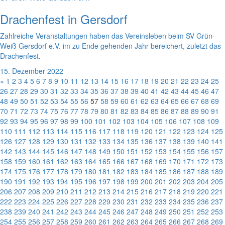
Drachenfest in Gersdorf
Zahlreiche Veranstaltungen haben das Vereinsleben beim SV Grün-
Weiß Gersdorf e.V. im zu Ende gehenden Jahr bereichert, zuletzt das
Drachenfest.
15. Dezember 2022
«
1
2
3
4
5
6
7
8
9
10
11
12
13
14
15
16
17
18
19
20
21
22
23
24
25
26
27
28
29
30
31
32
33
34
35
36
37
38
39
40
41
42
43
44
45
46
47
48
49
50
51
52
53
54
55
56
57
58
59
60
61
62
63
64
65
66
67
68
69
70
71
72
73
74
75
76
77
78
79
80
81
82
83
84
85
86
87
88
89
90
91
92
93
94
95
96
97
98
99
100
101
102
103
104
105
106
107
108
109
110
111
112
113
114
115
116
117
118
119
120
121
122
123
124
125
126
127
128
129
130
131
132
133
134
135
136
137
138
139
140
141
142
143
144
145
146
147
148
149
150
151
152
153
154
155
156
157
158
159
160
161
162
163
164
165
166
167
168
169
170
171
172
173
174
175
176
177
178
179
180
181
182
183
184
185
186
187
188
189
190
191
192
193
194
195
196
197
198
199
200
201
202
203
204
205
206
207
208
209
210
211
212
213
214
215
216
217
218
219
220
221
222
223
224
225
226
227
228
229
230
231
232
233
234
235
236
237
238
239
240
241
242
243
244
245
246
247
248
249
250
251
252
253
254
255
256
257
258
259
260
261
262
263
264
265
266
267
268
269