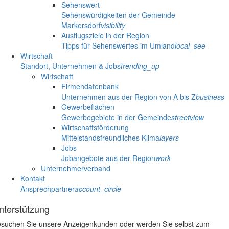
Sehenswert
Sehenswürdigkeiten der Gemeinde
Markersdorf
visibility
Ausflugsziele in der Region
Tipps für Sehenswertes im Umland
local_see
Wirtschaft
Standort, Unternehmen & Jobs
trending_up
Wirtschaft
Firmendatenbank
Unternehmen aus der Region von A bis Z
business
Gewerbeflächen
Gewerbegebiete in der Gemeinde
streetview
Wirtschaftsförderung
Mittelstandsfreundliches Klima
layers
Jobs
Jobangebote aus der Region
work
Unternehmerverband
Kontakt
Ansprechpartner
account_circle
nterstützung
suchen Sie unsere Anzeigenkunden oder werden Sie selbst zum