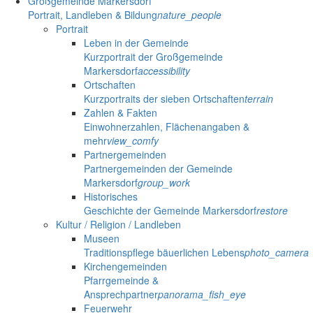
Großgemeinde Markersdorf
Portrait, Landleben & Bildung
nature_people
Portrait
Leben in der Gemeinde
Kurzportrait der Großgemeinde
Markersdorf
accessibility
Ortschaften
Kurzportraits der sieben Ortschaften
terrain
Zahlen & Fakten
Einwohnerzahlen, Flächenangaben &
mehr
view_comfy
Partnergemeinden
Partnergemeinden der Gemeinde
Markersdorf
group_work
Historisches
Geschichte der Gemeinde Markersdorf
restore
Kultur / Religion / Landleben
Museen
Traditionspflege bäuerlichen Lebens
photo_camera
Kirchengemeinden
Pfarrgemeinde &
Ansprechpartner
panorama_fish_eye
Feuerwehr