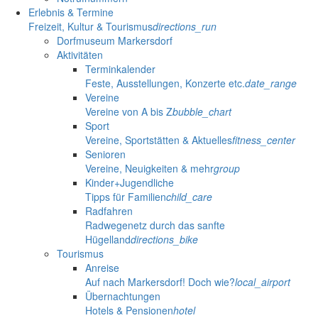
Erlebnis & Termine
Freizeit, Kultur & Tourismus
directions_run
Dorfmuseum Markersdorf
Aktivitäten
Terminkalender
Feste, Ausstellungen, Konzerte etc.
date_range
Vereine
Vereine von A bis Z
bubble_chart
Sport
Vereine, Sportstätten & Aktuelles
fitness_center
Senioren
Vereine, Neuigkeiten & mehr
group
Kinder+Jugendliche
Tipps für Familien
child_care
Radfahren
Radwegenetz durch das sanfte
Hügelland
directions_bike
Tourismus
Anreise
Auf nach Markersdorf! Doch wie?
local_airport
Übernachtungen
Hotels & Pensionen
hotel