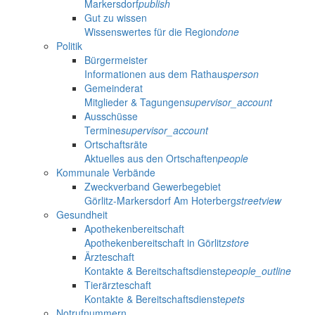
Markersdorf
publish
Gut zu wissen
Wissenswertes für die Region
done
Politik
Bürgermeister
Informationen aus dem Rathaus
person
Gemeinderat
Mitglieder & Tagungen
supervisor_account
Ausschüsse
Termine
supervisor_account
Ortschaftsräte
Aktuelles aus den Ortschaften
people
Kommunale Verbände
Zweckverband Gewerbegebiet
Görlitz-Markersdorf Am Hoterberg
streetview
Gesundheit
Apothekenbereitschaft
Apothekenbereitschaft in Görlitz
store
Ärzteschaft
Kontakte & Bereitschaftsdienste
people_outline
Tierärzteschaft
Kontakte & Bereitschaftsdienste
pets
Notrufnummern