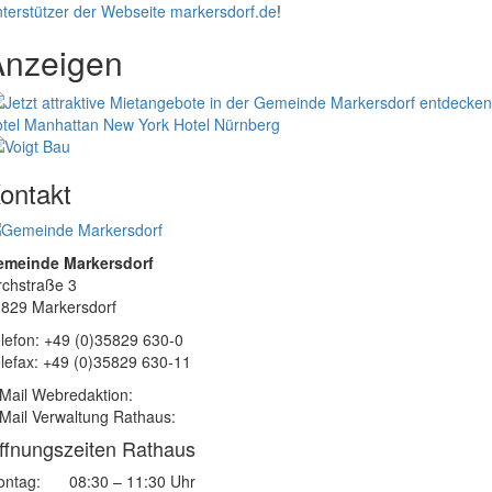
terstützer der Webseite markersdorf.de
!
Anzeigen
tel Manhattan New York
Hotel Nürnberg
ontakt
emeinde Markersdorf
rchstraße 3
829 Markersdorf
lefon: +49 (0)35829 630-0
lefax: +49 (0)35829 630-11
Mail Webredaktion:
Mail Verwaltung Rathaus:
ffnungszeiten Rathaus
ntag:
08:30 – 11:30 Uhr