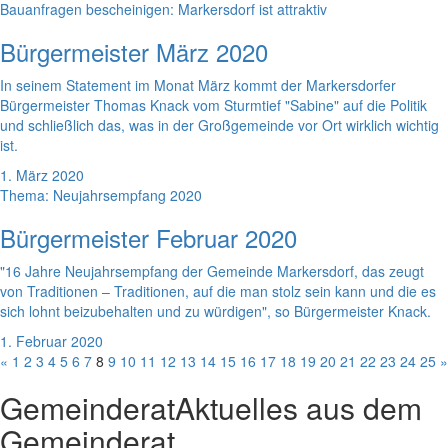
Bauanfragen bescheinigen: Markersdorf ist attraktiv
Bürgermeister März 2020
In seinem Statement im Monat März kommt der Markersdorfer
Bürgermeister Thomas Knack vom Sturmtief "Sabine" auf die Politik
und schließlich das, was in der Großgemeinde vor Ort wirklich wichtig
ist.
1. März 2020
Thema: Neujahrsempfang 2020
Bürgermeister Februar 2020
"16 Jahre Neujahrsempfang der Gemeinde Markersdorf, das zeugt
von Traditionen – Traditionen, auf die man stolz sein kann und die es
sich lohnt beizubehalten und zu würdigen", so Bürgermeister Knack.
1. Februar 2020
«
1
2
3
4
5
6
7
8
9
10
11
12
13
14
15
16
17
18
19
20
21
22
23
24
25
»
Gemeinderat
Aktuelles aus dem
Gemeinderat