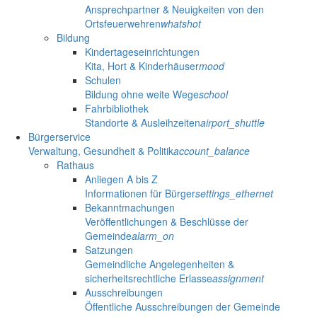
Ansprechpartner & Neuigkeiten von den
Ortsfeuerwehren
whatshot
Bildung
Kindertageseinrichtungen
Kita, Hort & Kinderhäuser
mood
Schulen
Bildung ohne weite Wege
school
Fahrbibliothek
Standorte & Ausleihzeiten
airport_shuttle
Bürgerservice
Verwaltung, Gesundheit & Politik
account_balance
Rathaus
Anliegen A bis Z
Informationen für Bürger
settings_ethernet
Bekanntmachungen
Veröffentlichungen & Beschlüsse der
Gemeinde
alarm_on
Satzungen
Gemeindliche Angelegenheiten &
sicherheitsrechtliche Erlasse
assignment
Ausschreibungen
Öffentliche Ausschreibungen der Gemeinde