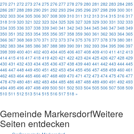
270
271
272
273
274
275
276
277
278
279
280
281
282
283
284
285
286
287
288
289
290
291
292
293
294
295
296
297
298
299
300
301
302
303
304
305
306
307
308
309
310
311
312
313
314
315
316
317
318
319
320
321
322
323
324
325
326
327
328
329
330
331
332
333
334
335
336
337
338
339
340
341
342
343
344
345
346
347
348
349
350
351
352
353
354
355
356
357
358
359
360
361
362
363
364
365
366
367
368
369
370
371
372
373
374
375
376
377
378
379
380
381
382
383
384
385
386
387
388
389
390
391
392
393
394
395
396
397
398
399
400
401
402
403
404
405
406
407
408
409
410
411
412
413
414
415
416
417
418
419
420
421
422
423
424
425
426
427
428
429
430
431
432
433
434
435
436
437
438
439
440
441
442
443
444
445
446
447
448
449
450
451
452
453
454
455
456
457
458
459
460
461
462
463
464
465
466
467
468
469
470
471
472
473
474
475
476
477
478
479
480
481
482
483
484
485
486
487
488
489
490
491
492
493
494
495
496
497
498
499
500
501
502
503
504
505
506
507
508
509
510
511
512
513
514
515
516
517
518
»
Gemeinde Markersdorf
Weitere
Seiten entdecken