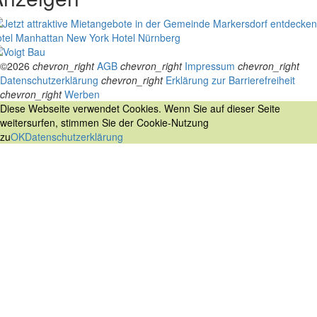
tel Manhattan New York
Hotel Nürnberg
©2026
chevron_right
AGB
chevron_right
Impressum
chevron_right
Datenschutzerklärung
chevron_right
Erklärung zur Barrierefreiheit
chevron_right
Werben
Diese Webseite verwendet Cookies. Wenn Sie auf dieser Seite
weitersurfen, stimmen Sie der Cookie-Nutzung
zu
OK
Datenschutzerklärung