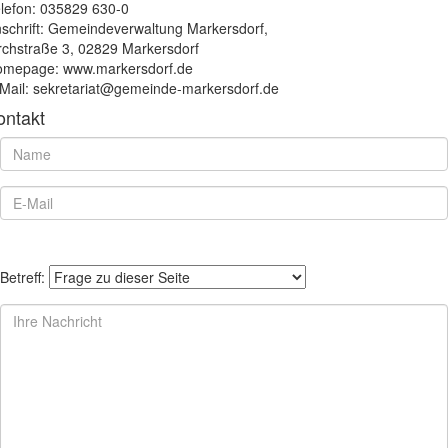
lefon: 035829 630-0
schrift: Gemeindeverwaltung Markersdorf,
rchstraße 3, 02829 Markersdorf
mepage: www.markersdorf.de
Mail: sekretariat@gemeinde-markersdorf.de
ontakt
Betreff: