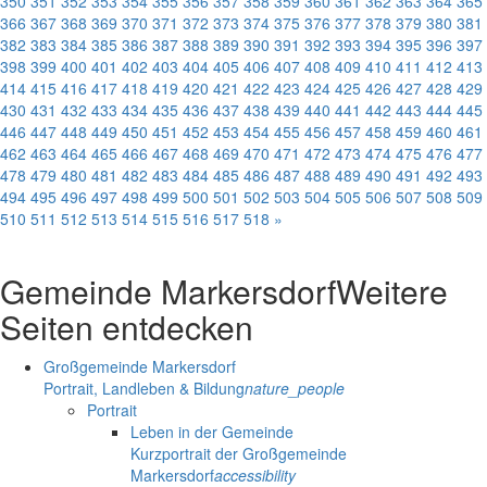
350
351
352
353
354
355
356
357
358
359
360
361
362
363
364
365
366
367
368
369
370
371
372
373
374
375
376
377
378
379
380
381
382
383
384
385
386
387
388
389
390
391
392
393
394
395
396
397
398
399
400
401
402
403
404
405
406
407
408
409
410
411
412
413
414
415
416
417
418
419
420
421
422
423
424
425
426
427
428
429
430
431
432
433
434
435
436
437
438
439
440
441
442
443
444
445
446
447
448
449
450
451
452
453
454
455
456
457
458
459
460
461
462
463
464
465
466
467
468
469
470
471
472
473
474
475
476
477
478
479
480
481
482
483
484
485
486
487
488
489
490
491
492
493
494
495
496
497
498
499
500
501
502
503
504
505
506
507
508
509
510
511
512
513
514
515
516
517
518
»
Gemeinde Markersdorf
Weitere
Seiten entdecken
Großgemeinde Markersdorf
Portrait, Landleben & Bildung
nature_people
Portrait
Leben in der Gemeinde
Kurzportrait der Großgemeinde
Markersdorf
accessibility