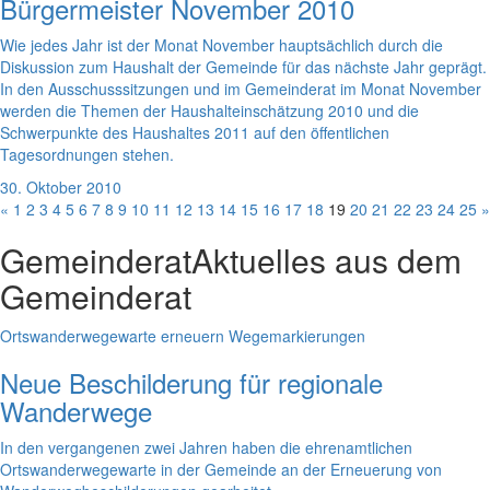
Bürgermeister November 2010
Wie jedes Jahr ist der Monat November hauptsächlich durch die
Diskussion zum Haushalt der Gemeinde für das nächste Jahr geprägt.
In den Ausschusssitzungen und im Gemeinderat im Monat November
werden die Themen der Haushalteinschätzung 2010 und die
Schwerpunkte des Haushaltes 2011 auf den öffentlichen
Tagesordnungen stehen.
30. Oktober 2010
«
1
2
3
4
5
6
7
8
9
10
11
12
13
14
15
16
17
18
19
20
21
22
23
24
25
»
Gemeinderat
Aktuelles aus dem
Gemeinderat
Ortswanderwegewarte erneuern Wegemarkierungen
Neue Beschilderung für regionale
Wanderwege
In den vergangenen zwei Jahren haben die ehrenamtlichen
Ortswanderwegewarte in der Gemeinde an der Erneuerung von