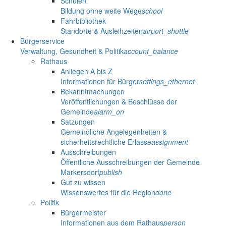
Schulen
Bildung ohne weite Wege
school
Fahrbibliothek
Standorte & Ausleihzeiten
airport_shuttle
Bürgerservice
Verwaltung, Gesundheit & Politik
account_balance
Rathaus
Anliegen A bis Z
Informationen für Bürger
settings_ethernet
Bekanntmachungen
Veröffentlichungen & Beschlüsse der
Gemeinde
alarm_on
Satzungen
Gemeindliche Angelegenheiten &
sicherheitsrechtliche Erlasse
assignment
Ausschreibungen
Öffentliche Ausschreibungen der Gemeinde
Markersdorf
publish
Gut zu wissen
Wissenswertes für die Region
done
Politik
Bürgermeister
Informationen aus dem Rathaus
person