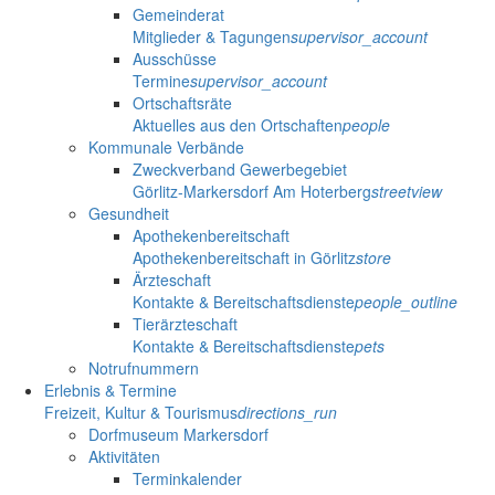
Gemeinderat
Mitglieder & Tagungen
supervisor_account
Ausschüsse
Termine
supervisor_account
Ortschaftsräte
Aktuelles aus den Ortschaften
people
Kommunale Verbände
Zweckverband Gewerbegebiet
Görlitz-Markersdorf Am Hoterberg
streetview
Gesundheit
Apothekenbereitschaft
Apothekenbereitschaft in Görlitz
store
Ärzteschaft
Kontakte & Bereitschaftsdienste
people_outline
Tierärzteschaft
Kontakte & Bereitschaftsdienste
pets
Notrufnummern
Erlebnis & Termine
Freizeit, Kultur & Tourismus
directions_run
Dorfmuseum Markersdorf
Aktivitäten
Terminkalender