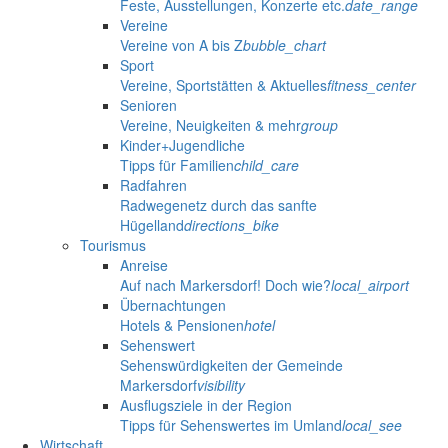
Feste, Ausstellungen, Konzerte etc.
date_range
Vereine
Vereine von A bis Z
bubble_chart
Sport
Vereine, Sportstätten & Aktuelles
fitness_center
Senioren
Vereine, Neuigkeiten & mehr
group
Kinder+Jugendliche
Tipps für Familien
child_care
Radfahren
Radwegenetz durch das sanfte
Hügelland
directions_bike
Tourismus
Anreise
Auf nach Markersdorf! Doch wie?
local_airport
Übernachtungen
Hotels & Pensionen
hotel
Sehenswert
Sehenswürdigkeiten der Gemeinde
Markersdorf
visibility
Ausflugsziele in der Region
Tipps für Sehenswertes im Umland
local_see
Wirtschaft