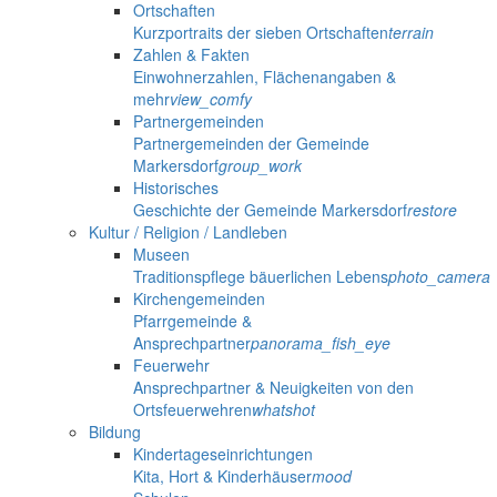
Ortschaften
Kurzportraits der sieben Ortschaften
terrain
Zahlen & Fakten
Einwohnerzahlen, Flächenangaben &
mehr
view_comfy
Partnergemeinden
Partnergemeinden der Gemeinde
Markersdorf
group_work
Historisches
Geschichte der Gemeinde Markersdorf
restore
Kultur / Religion / Landleben
Museen
Traditionspflege bäuerlichen Lebens
photo_camera
Kirchengemeinden
Pfarrgemeinde &
Ansprechpartner
panorama_fish_eye
Feuerwehr
Ansprechpartner & Neuigkeiten von den
Ortsfeuerwehren
whatshot
Bildung
Kindertageseinrichtungen
Kita, Hort & Kinderhäuser
mood