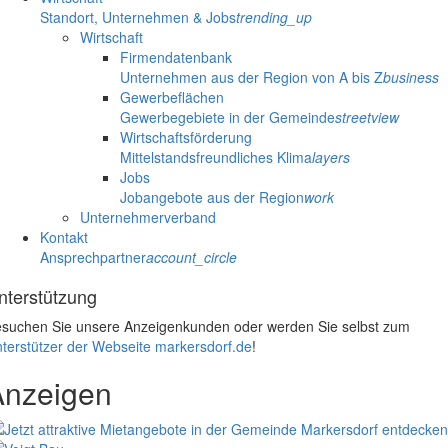
Standort, Unternehmen & Jobs
trending_up
Wirtschaft
Firmendatenbank
Unternehmen aus der Region von A bis Z
business
Gewerbeflächen
Gewerbegebiete in der Gemeinde
streetview
Wirtschaftsförderung
Mittelstandsfreundliches Klima
layers
Jobs
Jobangebote aus der Region
work
Unternehmerverband
Kontakt
Ansprechpartner
account_circle
nterstützung
suchen Sie unsere Anzeigenkunden oder werden Sie selbst zum
terstützer der Webseite markersdorf.de
!
Anzeigen