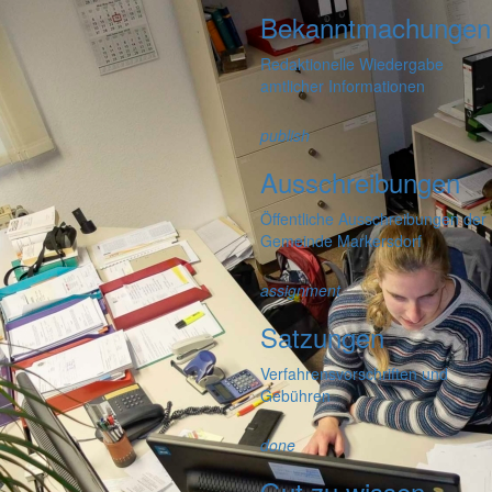
Bekanntmachungen
Redaktionelle Wiedergabe
amtlicher Informationen
publish
Ausschreibungen
Öffentliche Ausschreibungen der
Gemeinde Markersdorf
assignment
Satzungen
Verfahrensvorschriften und
Gebühren
done
Gut zu wissen