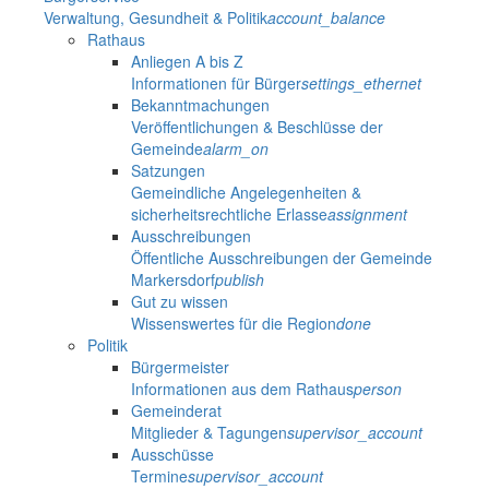
Verwaltung, Gesundheit & Politik
account_balance
Rathaus
Anliegen A bis Z
Informationen für Bürger
settings_ethernet
Bekanntmachungen
Veröffentlichungen & Beschlüsse der
Gemeinde
alarm_on
Satzungen
Gemeindliche Angelegenheiten &
sicherheitsrechtliche Erlasse
assignment
Ausschreibungen
Öffentliche Ausschreibungen der Gemeinde
Markersdorf
publish
Gut zu wissen
Wissenswertes für die Region
done
Politik
Bürgermeister
Informationen aus dem Rathaus
person
Gemeinderat
Mitglieder & Tagungen
supervisor_account
Ausschüsse
Termine
supervisor_account