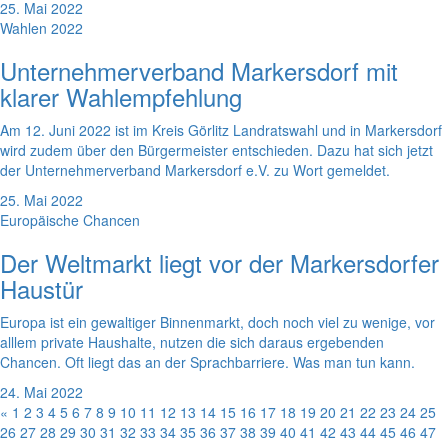
25. Mai 2022
Wahlen 2022
Unternehmerverband Markersdorf mit
klarer Wahlempfehlung
Am 12. Juni 2022 ist im Kreis Görlitz Landratswahl und in Markersdorf
wird zudem über den Bürgermeister entschieden. Dazu hat sich jetzt
der Unternehmerverband Markersdorf e.V. zu Wort gemeldet.
25. Mai 2022
Europäische Chancen
Der Weltmarkt liegt vor der Markersdorfer
Haustür
Europa ist ein gewaltiger Binnenmarkt, doch noch viel zu wenige, vor
alllem private Haushalte, nutzen die sich daraus ergebenden
Chancen. Oft liegt das an der Sprachbarriere. Was man tun kann.
24. Mai 2022
«
1
2
3
4
5
6
7
8
9
10
11
12
13
14
15
16
17
18
19
20
21
22
23
24
25
26
27
28
29
30
31
32
33
34
35
36
37
38
39
40
41
42
43
44
45
46
47