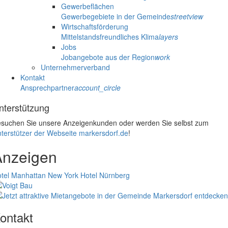
Gewerbeflächen
Gewerbegebiete in der Gemeinde
streetview
Wirtschaftsförderung
Mittelstandsfreundliches Klima
layers
Jobs
Jobangebote aus der Region
work
Unternehmerverband
Kontakt
Ansprechpartner
account_circle
nterstützung
suchen Sie unsere Anzeigenkunden oder werden Sie selbst zum
terstützer der Webseite markersdorf.de
!
Anzeigen
tel Manhattan New York
Hotel Nürnberg
ontakt