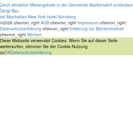
tel Manhattan New York
Hotel Nürnberg
©2026
chevron_right
AGB
chevron_right
Impressum
chevron_right
Datenschutzerklärung
chevron_right
Erklärung zur Barrierefreiheit
chevron_right
Werben
Diese Webseite verwendet Cookies. Wenn Sie auf dieser Seite
weitersurfen, stimmen Sie der Cookie-Nutzung
zu
OK
Datenschutzerklärung