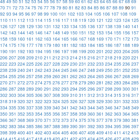
48
49
50
51
52
53
54
55
56
57
58
59
60
61
62
63
64
65
66
67
68
69
70
71
72
73
74
75
76
77
78
79
80
81
82
83
84
85
86
87
88
89
90
91
92
93
94
95
96
97
98
99
100
101
102
103
104
105
106
107
108
109
110
111
112
113
114
115
116
117
118
119
120
121
122
123
124
125
126
127
128
129
130
131
132
133
134
135
136
137
138
139
140
141
142
143
144
145
146
147
148
149
150
151
152
153
154
155
156
157
158
159
160
161
162
163
164
165
166
167
168
169
170
171
172
173
174
175
176
177
178
179
180
181
182
183
184
185
186
187
188
189
190
191
192
193
194
195
196
197
198
199
200
201
202
203
204
205
206
207
208
209
210
211
212
213
214
215
216
217
218
219
220
221
222
223
224
225
226
227
228
229
230
231
232
233
234
235
236
237
238
239
240
241
242
243
244
245
246
247
248
249
250
251
252
253
254
255
256
257
258
259
260
261
262
263
264
265
266
267
268
269
270
271
272
273
274
275
276
277
278
279
280
281
282
283
284
285
286
287
288
289
290
291
292
293
294
295
296
297
298
299
300
301
302
303
304
305
306
307
308
309
310
311
312
313
314
315
316
317
318
319
320
321
322
323
324
325
326
327
328
329
330
331
332
333
334
335
336
337
338
339
340
341
342
343
344
345
346
347
348
349
350
351
352
353
354
355
356
357
358
359
360
361
362
363
364
365
366
367
368
369
370
371
372
373
374
375
376
377
378
379
380
381
382
383
384
385
386
387
388
389
390
391
392
393
394
395
396
397
398
399
400
401
402
403
404
405
406
407
408
409
410
411
412
413
414
415
416
417
418
419
420
421
422
423
424
425
426
427
428
429