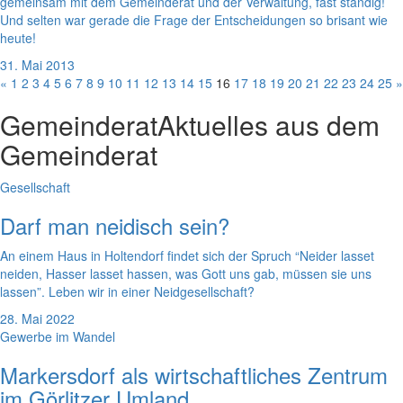
gemeinsam mit dem Gemeinderat und der Verwaltung, fast ständig!
Und selten war gerade die Frage der Entscheidungen so brisant wie
heute!
31. Mai 2013
«
1
2
3
4
5
6
7
8
9
10
11
12
13
14
15
16
17
18
19
20
21
22
23
24
25
»
Gemeinderat
Aktuelles aus dem
Gemeinderat
Gesellschaft
Darf man neidisch sein?
An einem Haus in Holtendorf findet sich der Spruch “Neider lasset
neiden, Hasser lasset hassen, was Gott uns gab, müssen sie uns
lassen”. Leben wir in einer Neidgesellschaft?
28. Mai 2022
Gewerbe im Wandel
Markersdorf als wirtschaftliches Zentrum
im Görlitzer Umland