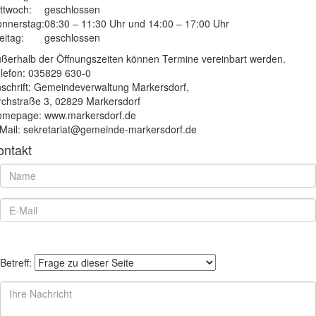
ttwoch:
geschlossen
nnerstag:
08:30 – 11:30 Uhr und 14:00 – 17:00 Uhr
eitag:
geschlossen
ßerhalb der Öffnungszeiten können Termine vereinbart werden.
lefon: 035829 630-0
schrift: Gemeindeverwaltung Markersdorf,
rchstraße 3, 02829 Markersdorf
mepage: www.markersdorf.de
Mail: sekretariat@gemeinde-markersdorf.de
ontakt
Betreff: