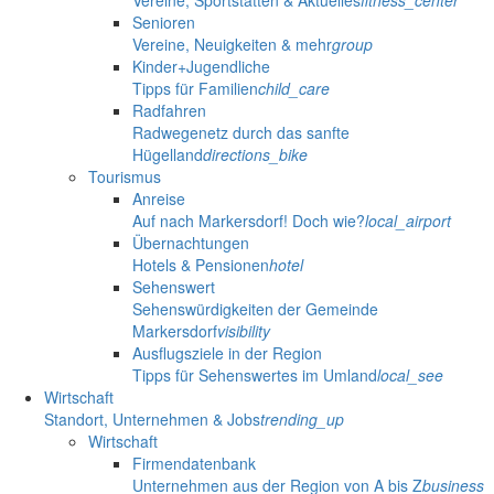
Vereine, Sportstätten & Aktuelles
fitness_center
Senioren
Vereine, Neuigkeiten & mehr
group
Kinder+Jugendliche
Tipps für Familien
child_care
Radfahren
Radwegenetz durch das sanfte
Hügelland
directions_bike
Tourismus
Anreise
Auf nach Markersdorf! Doch wie?
local_airport
Übernachtungen
Hotels & Pensionen
hotel
Sehenswert
Sehenswürdigkeiten der Gemeinde
Markersdorf
visibility
Ausflugsziele in der Region
Tipps für Sehenswertes im Umland
local_see
Wirtschaft
Standort, Unternehmen & Jobs
trending_up
Wirtschaft
Firmendatenbank
Unternehmen aus der Region von A bis Z
business