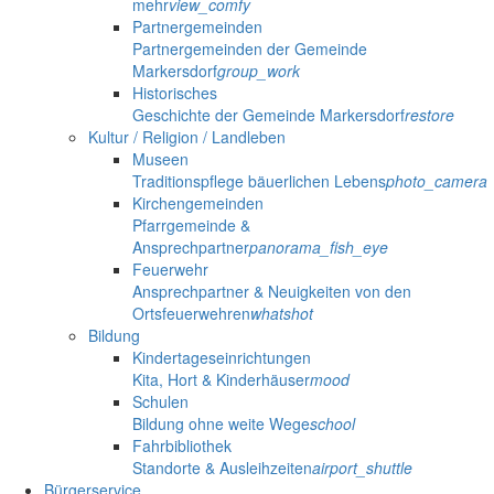
mehr
view_comfy
Partnergemeinden
Partnergemeinden der Gemeinde
Markersdorf
group_work
Historisches
Geschichte der Gemeinde Markersdorf
restore
Kultur / Religion / Landleben
Museen
Traditionspflege bäuerlichen Lebens
photo_camera
Kirchengemeinden
Pfarrgemeinde &
Ansprechpartner
panorama_fish_eye
Feuerwehr
Ansprechpartner & Neuigkeiten von den
Ortsfeuerwehren
whatshot
Bildung
Kindertageseinrichtungen
Kita, Hort & Kinderhäuser
mood
Schulen
Bildung ohne weite Wege
school
Fahrbibliothek
Standorte & Ausleihzeiten
airport_shuttle
Bürgerservice