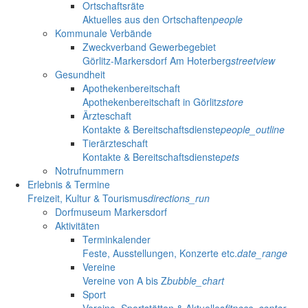
Ortschaftsräte
Aktuelles aus den Ortschaften
people
Kommunale Verbände
Zweckverband Gewerbegebiet
Görlitz-Markersdorf Am Hoterberg
streetview
Gesundheit
Apothekenbereitschaft
Apothekenbereitschaft in Görlitz
store
Ärzteschaft
Kontakte & Bereitschaftsdienste
people_outline
Tierärzteschaft
Kontakte & Bereitschaftsdienste
pets
Notrufnummern
Erlebnis & Termine
Freizeit, Kultur & Tourismus
directions_run
Dorfmuseum Markersdorf
Aktivitäten
Terminkalender
Feste, Ausstellungen, Konzerte etc.
date_range
Vereine
Vereine von A bis Z
bubble_chart
Sport