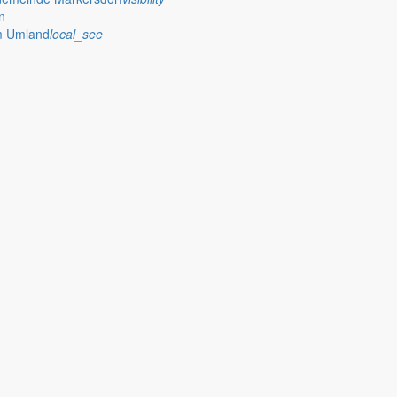
n
im Umland
local_see
s sich Deutsch-Paulsdorf , Friedersdorf, Gersdorf, Holtendorf, Jauer
 existieren sie in der Gemeinde Markersdorf weiter, was durch das Wa
en der Gemeinde