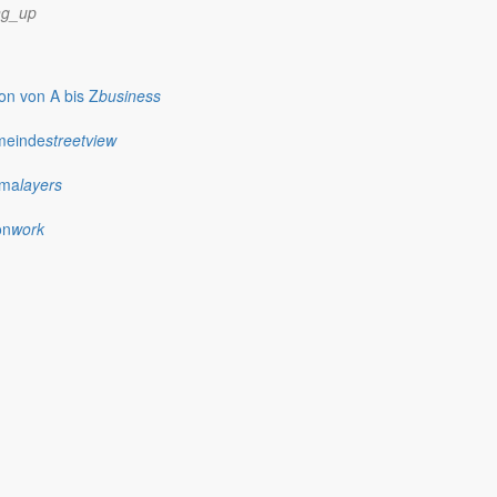
ng_up
n von A bis Z
business
meinde
streetview
ima
layers
on
work