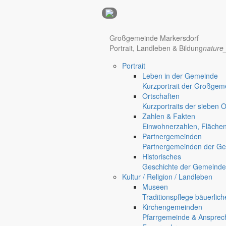
Anzeigen
Hotel Manhattan New York
Hotel Nürnberg
Großgemeinde Markersdorf
Portrait, Landleben & Bildung
nature
Portrait
Regional werben auf markersdorf.de!
anzeigen@gemeinde-markers
Leben in der Gemeinde
Home
Kurzportrait der Großgem
chevron_right
Leben in der Großgemeinde
Ortschaften
chevron_right
Portrait
Kurzportraits der sieben 
chevron_right
Ortschaften
Zahlen & Fakten
Einwohnerzahlen, Fläche
Partnergemeinden
Partnergemeinden der Ge
Historisches
Geschichte der Gemeinde
Kultur / Religion / Landleben
Museen
Traditionspflege bäuerlic
Kirchengemeinden
Pfarrgemeinde & Ansprec