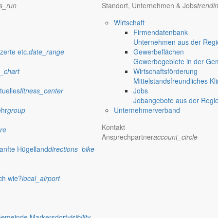
ns_run
Standort, Unternehmen & Jobs
trendi
Wirtschaft
Firmendatenbank
Unternehmen aus der Regio
zerte etc.
date_range
Gewerbeflächen
Gewerbegebiete in der Ge
_chart
Wirtschaftsförderung
Mittelstandsfreundliches Kl
tuelles
fitness_center
Jobs
Jobangebote aus der Regi
ehr
group
Unternehmerverband
Kontakt
re
Ansprechpartner
account_circle
anfte Hügelland
directions_bike
ch wie?
local_airport
Gemeinde Markersdorf
visibility