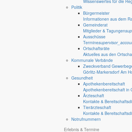
Wissenswertes für die Re
Politik
Bürgermeister
Informationen aus dem R
Gemeinderat
Mitglieder & Tagungen
sup
Ausschüsse
Termine
supervisor_accou
Ortschaftsräte
Aktuelles aus den Ortscha
Kommunale Verbände
Zweckverband Gewerbege
Görlitz-Markersdorf Am H
Gesundheit
Apothekenbereitschaft
Apothekenbereitschaft in G
Ärzteschaft
Kontakte & Bereitschaftsd
Tierärzteschaft
Kontakte & Bereitschaftsd
Notrufnummern
Erlebnis & Termine