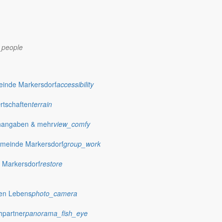
_people
dorf.de
einde Markersdorf
accessibility
Ortschaften
terrain
nangaben & mehr
view_comfy
meinde Markersdorf
group_work
 Markersdorf
restore
hen Lebens
photo_camera
hpartner
panorama_fish_eye