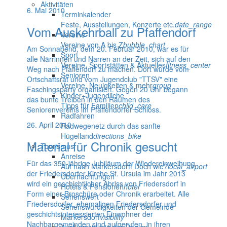
Aktivitäten
6. Mai 2010
Terminkalender
Feste, Ausstellungen, Konzerte etc.
date_range
Vom Auskehrball zu Pfaffendorf
Vereine
Vereine von A bis Z
bubble_chart
Am Sonnabend, dem 20. Februar 2010, war es für
Sport
alle Närrinnen und Narren an der Zeit, sich auf den
Vereine, Sportstätten & Aktuelles
fitness_center
Weg nach Pfaffendorf zu machen. Dort wurde vom
Senioren
Ortschaftsrat und vom Jugendclub "TTSV" eine
Vereine, Neuigkeiten & mehr
group
Faschingsparty organisiert. Gegen 20 Uhr begann
Kinder+Jugendliche
das bunte Treiben in den Räumen des
Tipps für Familien
child_care
Seniorenvereins im Pfaffendorfer Schloss.
Radfahren
26. April 2010
Radwegenetz durch das sanfte
Hügelland
directions_bike
Material für Chronik gesucht
Tourismus
Anreise
Für das 350-jährige Jubiläum der Wiedereinweihung
Auf nach Markersdorf! Doch wie?
local_airport
der Friedersdorfer Kirche St. Ursula im Jahr 2013
Übernachtungen
wird ein geschichtlicher Abriss von Friedersdorf in
Hotels & Pensionen
hotel
Form einer Broschüre oder Chronik erarbeitet. Alle
Sehenswert
Friedersdorfer, ehemaligen Friedersdorfer und
Sehenswürdigkeiten der Gemeinde
geschichtsinteressierten Einwohner der
Markersdorf
visibility
Nachbargemeinden sind aufgerufen, in ihren