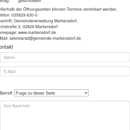
eitag:
geschlossen
ßerhalb der Öffnungszeiten können Termine vereinbart werden.
lefon: 035829 630-0
schrift: Gemeindeverwaltung Markersdorf,
rchstraße 3, 02829 Markersdorf
mepage: www.markersdorf.de
Mail: sekretariat@gemeinde-markersdorf.de
ontakt
Betreff: