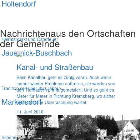
Holtendorf
Nachrichten
aus den Ortschaften
Heiratsmarkt und Osterfeuer
der Gemeinde
Jauernick-Buschbach
Kanal- und Straßenbau
Beim Kanalbau geht es zügig voran. Auch wenn
immer wieder Probleme auftreten, sie werden von
Tradition seit über 850 Jahren
den Tiefbauern prima gemeistert. Und so geht es
Meter für Meter in Richtung Kremsberg, wo sicher
Markersdorf
noch manche Überraschung wartet.
11. Juni 2010
Schöne Landschaft in der Nähe zur niederschlesischen Metropole