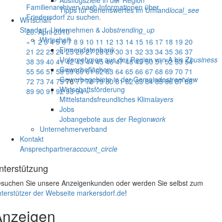
Ausflugsziele in der Region
Familienarchiven nach Informationen über
Tipps für Sehenswertes im Umland
local_see
Friedersdorf zu suchen.
Wirtschaft
Standort, Unternehmen & Jobs
trending_up
26. April 2010
Wirtschaft
«
1
2
3
4
5
6
7
8
9
10
11
12
13
14
15
16
17
18
19
20
Firmendatenbank
21
22
23
24
25
26
27
28
29
30
31
32
33
34
35
36
37
Unternehmen aus der Region von A bis Z
business
38
39
40
41
42
43
44
45
46
47
48
49
50
51
52
53
54
Gewerbeflächen
55
56
57
58
59
60
61
62
63
64
65
66
67
68
69
70
71
Gewerbegebiete in der Gemeinde
streetview
72
73
74
75
76
77
78
79
80
81
82
83
84
85
86
87
88
Wirtschaftsförderung
89
90
91
92
93
94
»
Mittelstandsfreundliches Klima
layers
Jobs
Jobangebote aus der Region
work
Unternehmerverband
Kontakt
Ansprechpartner
account_circle
nterstützung
suchen Sie unsere Anzeigenkunden oder werden Sie selbst zum
terstützer der Webseite markersdorf.de
!
Anzeigen