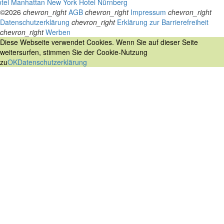
tel Manhattan New York
Hotel Nürnberg
©2026
chevron_right
AGB
chevron_right
Impressum
chevron_right
Datenschutzerklärung
chevron_right
Erklärung zur Barrierefreiheit
chevron_right
Werben
Diese Webseite verwendet Cookies. Wenn Sie auf dieser Seite
weitersurfen, stimmen Sie der Cookie-Nutzung
zu
OK
Datenschutzerklärung