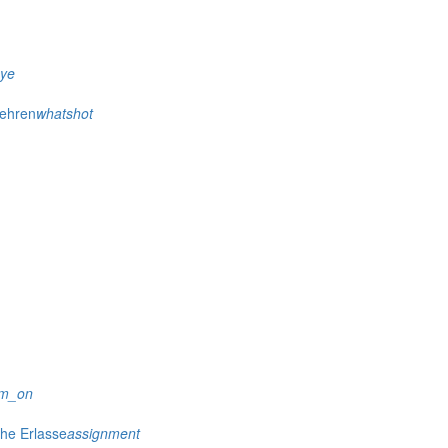
eye
wehren
whatshot
rm_on
che Erlasse
assignment