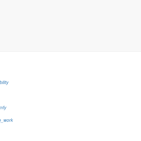
die Einrichtung das andere. Daran sollte man rechtzeitig denken und F
6
27
28
29
30
31
32
33
34
35
36
37
38
39
40
41
42
43
44
45
46
47
48
3
94
»
eiten entdecken
ility
mfy
p_work