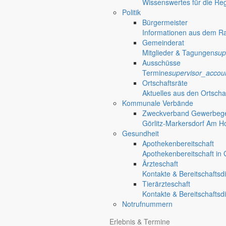
Wissenswertes für die Re
Politik
Bürgermeister
Informationen aus dem R
Gemeinderat
Ein beliebter Wohnort vor den Toren der Stadt Görlitz
Mitglieder & Tagungen
sup
Holtendorf
Ausschüsse
Termine
supervisor_accou
Ortschaftsräte
Aktuelles aus den Ortscha
Kommunale Verbände
Zweckverband Gewerbege
Görlitz-Markersdorf Am H
Gesundheit
Apothekenbereitschaft
Apothekenbereitschaft in G
Ärzteschaft
Älter werden? Das muss jeder und jede. Doch mit der Zahl der Leben
Kontakte & Bereitschaftsd
3. November 2021
Tierärzteschaft
Reden und zuhören
Kontakte & Bereitschaftsd
Schöne Landschaft in der Nähe zur niederschlesischen Metropole
Notrufnummern
Bürgermeister November 2021
Görlitz
Erlebnis & Termine