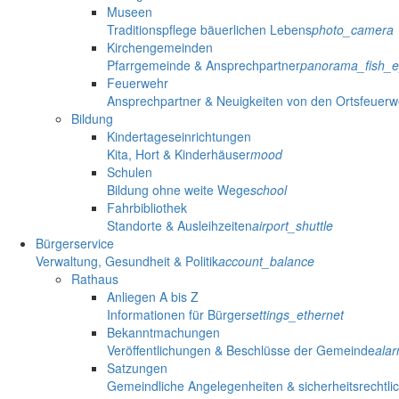
Museen
Traditionspflege bäuerlichen Lebens
photo_camera
Kirchengemeinden
Pfarrgemeinde & Ansprechpartner
panorama_fish_
Feuerwehr
Ansprechpartner & Neuigkeiten von den Ortsfeuer
Bildung
Kindertageseinrichtungen
Kita, Hort & Kinderhäuser
mood
Schulen
Bildung ohne weite Wege
school
Fahrbibliothek
Standorte & Ausleihzeiten
airport_shuttle
Bürgerservice
Verwaltung, Gesundheit & Politik
account_balance
Rathaus
Anliegen A bis Z
Informationen für Bürger
settings_ethernet
Bekanntmachungen
Veröffentlichungen & Beschlüsse der Gemeinde
ala
Satzungen
Gemeindliche Angelegenheiten & sicherheitsrechtli