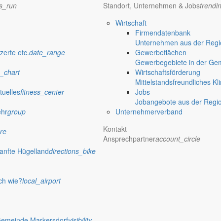
inden, würde man mehr miteinander reden und dem anderen zuhören. 
ns_run
Standort, Unternehmen & Jobs
trendi
Wirtschaft
Firmendatenbank
Unternehmen aus der Regio
zerte etc.
date_range
Gewerbeflächen
herum
Gewerbegebiete in der Ge
_chart
Wirtschaftsförderung
erade in der Pandemiezeit wichtig: Es geht nicht nur um Anerkennung 
Mittelstandsfreundliches Kl
tuelles
fitness_center
Jobs
Jobangebote aus der Regi
ehr
group
Unternehmerverband
m Fuße der Landeskrone
Kontakt
re
en beliebten sieben Ortschaften der Gemeinde ist deshalb das Baula
Ansprechpartner
account_circle
anfte Hügelland
directions_bike
ch wie?
local_airport
rsdorf denkt? Warum es auf dem Land einfach nur schön ist.
Gemeinde Markersdorf
visibility