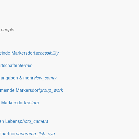
_people
dorf.de
einde Markersdorf
accessibility
Ortschaften
terrain
nangaben & mehr
view_comfy
meinde Markersdorf
group_work
 Markersdorf
restore
hen Lebens
photo_camera
hpartner
panorama_fish_eye