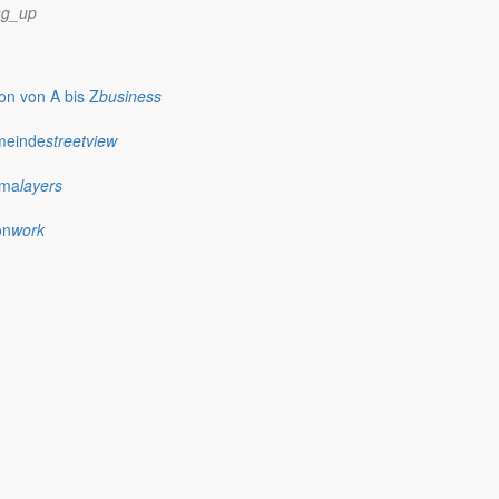
Bürgermeister Thomas Knack wirbt um mehr gegenseitige
ng_up
n von A bis Z
business
meinde
streetview
für das Ehrenamt, sondern auch um den Gedankenaustausch.
ima
layers
on
work
nd knapp geworden.