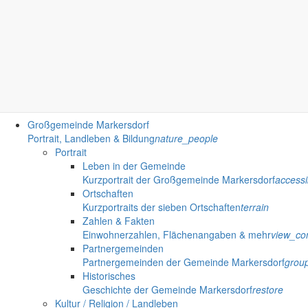
Eine neues Haus oder eine neue Wohnung in Markersdorf ist das eine, 
6. Oktober 2021
«
1
2
3
4
5
6
7
8
9
10
11
12
13
14
15
16
17
18
19
20
21
22
23
24
25
2
71
72
73
74
75
76
77
78
79
80
81
82
83
84
85
86
87
88
89
90
91
92
9
Gemeinde Markersdorf
Weitere S
Großgemeinde Markersdorf
Portrait, Landleben & Bildung
nature_people
Portrait
Leben in der Gemeinde
Kurzportrait der Großgemeinde Markersdorf
accessib
Ortschaften
Kurzportraits der sieben Ortschaften
terrain
Zahlen & Fakten
Einwohnerzahlen, Flächenangaben & mehr
view_co
Partnergemeinden
Partnergemeinden der Gemeinde Markersdorf
grou
Historisches
Geschichte der Gemeinde Markersdorf
restore
Kultur / Religion / Landleben