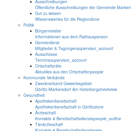
Ausschreibungen
Öffentliche Ausschreibungen der Gemeinde Marker
Gut zu wissen
Wissenswertes für die Region
done
Politik
Bürgermeister
Informationen aus dem Rathaus
person
Gemeinderat
Mitglieder & Tagungen
supervisor_account
Ausschüsse
Termine
supervisor_account
Ortschaftsräte
Aktuelles aus den Ortschaften
people
Kommunale Verbände
Zweckverband Gewerbegebiet
Görlitz-Markersdorf Am Hoterberg
streetview
Gesundheit
Apothekenbereitschaft
Apothekenbereitschaft in Görlitz
store
Ärzteschaft
Kontakte & Bereitschaftsdienste
people_outline
Tierärzteschaft
Kontakte & Bereitschaftsdienste
pets