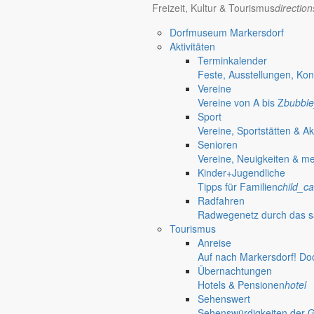
Viele Probleme würden gar nicht erst groß werden, sondern verschw
Pfaffendorf
Freizeit, Kultur & Tourismus
directio
Verständigung.
Dorfmuseum Markersdorf
1. November 2021
Aktivitäten
Lebendige Gemeinschaft
Terminkalender
Feste, Ausstellungen, Kon
Persönliche Begegnungen und das Drum
Vereine
Vereine von A bis Z
bubble
Eine gute Tradition ist der Markersdorfer Neujahrsempfang. Er ist g
Sport
23. Oktober 2021
Vereine, Sportstätten & Ak
Knappes Bauland
Senioren
Vereine, Neuigkeiten & m
Markersdorf, prosperierende Gemeinde a
Kinder+Jugendliche
Tipps für Familien
child_ca
Was hat Markersdorf, was andere nicht haben? Viel! In den zum Wohn
Radfahren
21. Oktober 2021
Radwegenetz durch das s
Landflucht? Landleben!
Tourismus
Anreise
Dorfleben – leben im Dorf
Auf nach Markersdorf! Do
Übernachtungen
Was spricht für das Landleben, wenn man an einen Umzug nach Marke
Hotels & Pensionen
hotel
Sehenswert
13. Oktober 2021
Sehenswürdigkeiten der 