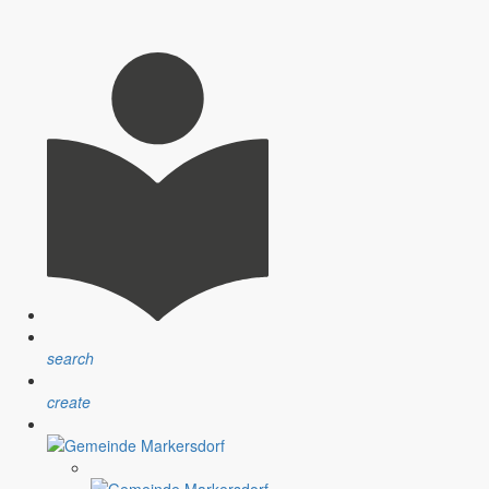
e vielerorts noch nicht ausgereizt. Kann man besser vermarkten?
Bestandsverzeichnis
search
 geschafft. Gelegenheit, sich einmal bei den Machern zu bedanken!
create