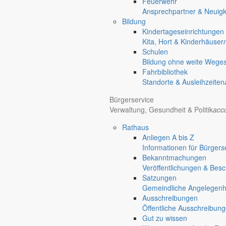
Feuerwehr
Ansprechpartner & Neuigk
Ortschaften der Gemeinde Markersdorf
Bildung
Die heutige Großgemeinde Markersdorf entstand am 1. Januar 1994, al
Kindertageseinrichtungen
Gemeindereform zusammenschlossen. Als gleichberechtigte Ortschaften
Kita, Hort & Kinderhäuser
Baum.
Schulen
Bildung ohne weite Wege
Fahrbibliothek
Standorte & Ausleihzeiten
Ortschaften
Die sieben Ortschaft
Bürgerservice
Verwaltung, Gesundheit & Politik
acc
Ort des Krippenspiels
Rathaus
Deutsch-Paulsdorf
Anliegen A bis Z
Informationen für Bürger
s
Bekanntmachungen
Veröffentlichungen & Bes
Satzungen
Gemeindliche Angelegenhei
Ausschreibungen
Öffentliche Ausschreibun
Gut zu wissen