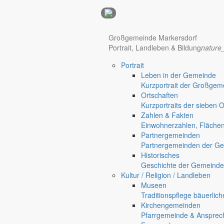
Anzeigen
Großgemeinde Markersdorf
Hotel Manhattan New York
Hotel Nürnberg
Portrait, Landleben & Bildung
nature
Portrait
Regional werben auf markersdorf.de!
anzeigen@gemeinde-markers
Leben in der Gemeinde
Home
Kurzportrait der Großgem
chevron_right
Leben in der Großgemeinde
Ortschaften
chevron_right
Portrait
Kurzportraits der sieben 
chevron_right
Ortschaften
Zahlen & Fakten
Einwohnerzahlen, Fläche
Markersdorf
Partnergemeinden
Deutsch-Paulsdorf
Partnergemeinden der Ge
Holtendorf
Historisches
Gersdorf
Geschichte der Gemeinde
Friedersdorf
Kultur / Religion / Landleben
Museen
Pfaffendorf
Traditionspflege bäuerlic
Jauernick-Buschbach
Kirchengemeinden
Ortschaften
Pfarrgemeinde & Ansprec