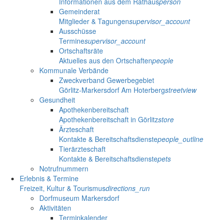
Informationen aus dem Rathaus
person
Gemeinderat
Mitglieder & Tagungen
supervisor_account
Ausschüsse
Termine
supervisor_account
Ortschaftsräte
Aktuelles aus den Ortschaften
people
Kommunale Verbände
Zweckverband Gewerbegebiet
Görlitz-Markersdorf Am Hoterberg
streetview
Gesundheit
Apothekenbereitschaft
Apothekenbereitschaft in Görlitz
store
Ärzteschaft
Kontakte & Bereitschaftsdienste
people_outline
Tierärzteschaft
Kontakte & Bereitschaftsdienste
pets
Notrufnummern
Erlebnis & Termine
Freizeit, Kultur & Tourismus
directions_run
Dorfmuseum Markersdorf
Aktivitäten
Terminkalender