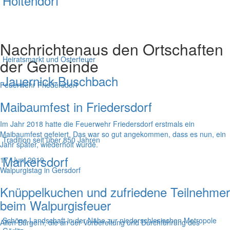
Holtendorf
Nachrichten
aus den Ortschaften
Heiratsmarkt und Osterfeuer
der Gemeinde
Jauernick-Buschbach
Feuerwehr Friedersdorf
Maibaumfest in Friedersdorf
Im Jahr 2018 hatte die Feuerwehr Friedersdorf erstmals ein
Maibaumfest gefeiert. Das war so gut angekommen, dass es nun, ein
Tradition seit über 850 Jahren
Jahr später, wiederholt wurde.
Markersdorf
17. Juni 2019
Walpurgistag in Gersdorf
Knüppelkuchen und zufriedene Teilnehmer
beim Walpurgisfeuer
Schöne Landschaft in der Nähe zur niederschlesischen Metropole
Allen Bürgern, die an der Vorbereitung und Durchführung des