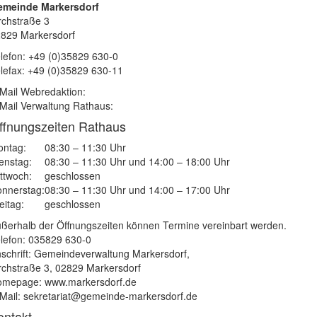
emeinde Markersdorf
rchstraße 3
829 Markersdorf
lefon: +49 (0)35829 630-0
lefax: +49 (0)35829 630-11
Mail Webredaktion:
Mail Verwaltung Rathaus:
ffnungszeiten Rathaus
ntag:
08:30 – 11:30 Uhr
enstag:
08:30 – 11:30 Uhr und 14:00 – 18:00 Uhr
ttwoch:
geschlossen
nnerstag:
08:30 – 11:30 Uhr und 14:00 – 17:00 Uhr
eitag:
geschlossen
ßerhalb der Öffnungszeiten können Termine vereinbart werden.
lefon: 035829 630-0
schrift: Gemeindeverwaltung Markersdorf,
rchstraße 3, 02829 Markersdorf
mepage: www.markersdorf.de
Mail: sekretariat@gemeinde-markersdorf.de
ontakt