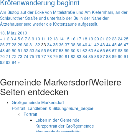
Krötenwanderung beginnt
Am Biotop auf der Ecke von Mittelstraße und Am Kiefernhain, an der
Schlaurother Straße und unterhalb der B6 in der Nähe der
Ärztehäuser sind wieder die Krötenzäune aufgestellt.
13. März 2019
«
1
2
3
4
5
6
7
8
9
10
11
12
13
14
15
16
17
18
19
20
21
22
23
24
25
26
27
28
29
30
31
32
33
34
35
36
37
38
39
40
41
42
43
44
45
46
47
48
49
50
51
52
53
54
55
56
57
58
59
60
61
62
63
64
65
66
67
68
69
70
71
72
73
74
75
76
77
78
79
80
81
82
83
84
85
86
87
88
89
90
91
92
93
94
»
Gemeinde Markersdorf
Weitere
Seiten entdecken
Großgemeinde Markersdorf
Portrait, Landleben & Bildung
nature_people
Portrait
Leben in der Gemeinde
Kurzportrait der Großgemeinde
Markersdorf
accessibility