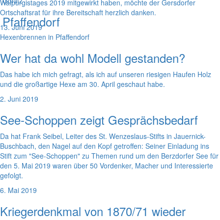
Görlitz
Walpurgistages 2019 mitgewirkt haben, möchte der Gersdorfer
Ortschaftsrat für ihre Bereitschaft herzlich danken.
Pfaffendorf
13. Juni 2019
Hexenbrennen in Pfaffendorf
Wer hat da wohl Modell gestanden?
Das habe ich mich gefragt, als ich auf unseren riesigen Haufen Holz
und die großartige Hexe am 30. April geschaut habe.
2. Juni 2019
See-Schoppen zeigt Gesprächsbedarf
Da hat Frank Seibel, Leiter des St. Wenzeslaus-Stifts in Jauernick-
Buschbach, den Nagel auf den Kopf getroffen: Seiner Einladung ins
Stift zum "See-Schoppen" zu Themen rund um den Berzdorfer See für
den 5. Mai 2019 waren über 50 Vordenker, Macher und Interessierte
gefolgt.
6. Mai 2019
Kriegerdenkmal von 1870/71 wieder