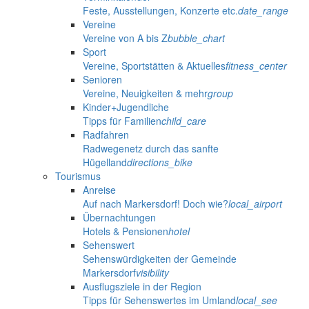
Feste, Ausstellungen, Konzerte etc.
date_range
Vereine
Vereine von A bis Z
bubble_chart
Sport
Vereine, Sportstätten & Aktuelles
fitness_center
Senioren
Vereine, Neuigkeiten & mehr
group
Kinder+Jugendliche
Tipps für Familien
child_care
Radfahren
Radwegenetz durch das sanfte
Hügelland
directions_bike
Tourismus
Anreise
Auf nach Markersdorf! Doch wie?
local_airport
Übernachtungen
Hotels & Pensionen
hotel
Sehenswert
Sehenswürdigkeiten der Gemeinde
Markersdorf
visibility
Ausflugsziele in der Region
Tipps für Sehenswertes im Umland
local_see