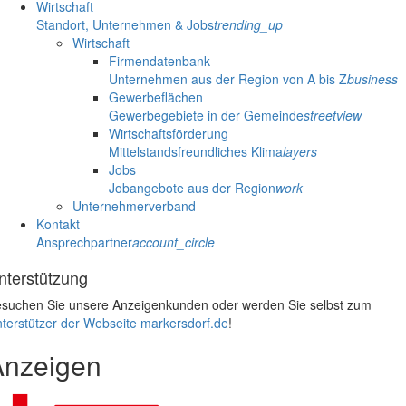
Wirtschaft
Standort, Unternehmen & Jobs
trending_up
Wirtschaft
Firmendatenbank
Unternehmen aus der Region von A bis Z
business
Gewerbeflächen
Gewerbegebiete in der Gemeinde
streetview
Wirtschaftsförderung
Mittelstandsfreundliches Klima
layers
Jobs
Jobangebote aus der Region
work
Unternehmerverband
Kontakt
Ansprechpartner
account_circle
nterstützung
suchen Sie unsere Anzeigenkunden oder werden Sie selbst zum
terstützer der Webseite markersdorf.de
!
Anzeigen