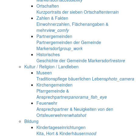
Ortschaften
Kurzportraits der sieben Ortschaften
terrain
Zahlen & Fakten
Einwohnerzahlen, Flächenangaben &
mehr
view_comfy
Partnergemeinden
Partnergemeinden der Gemeinde
Markersdorf
group_work
Historisches
Geschichte der Gemeinde Markersdorf
restore
Kultur / Religion / Landleben
Museen
Traditionspflege bäuerlichen Lebens
photo_camera
Kirchengemeinden
Pfarrgemeinde &
Ansprechpartner
panorama_fish_eye
Feuerwehr
Ansprechpartner & Neuigkeiten von den
Ortsfeuerwehren
whatshot
Bildung
Kindertageseinrichtungen
Kita, Hort & Kinderhäuser
mood