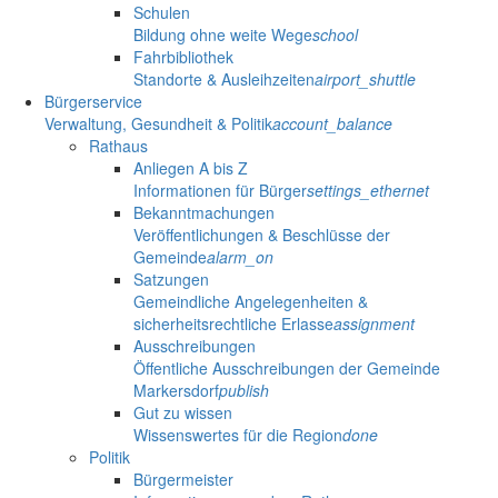
Schulen
Bildung ohne weite Wege
school
Fahrbibliothek
Standorte & Ausleihzeiten
airport_shuttle
Bürgerservice
Verwaltung, Gesundheit & Politik
account_balance
Rathaus
Anliegen A bis Z
Informationen für Bürger
settings_ethernet
Bekanntmachungen
Veröffentlichungen & Beschlüsse der
Gemeinde
alarm_on
Satzungen
Gemeindliche Angelegenheiten &
sicherheitsrechtliche Erlasse
assignment
Ausschreibungen
Öffentliche Ausschreibungen der Gemeinde
Markersdorf
publish
Gut zu wissen
Wissenswertes für die Region
done
Politik
Bürgermeister