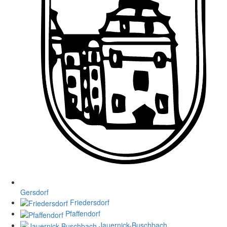
Gersdorf
Friedersdorf
Pfaffendorf
Jauernick-Buschbach