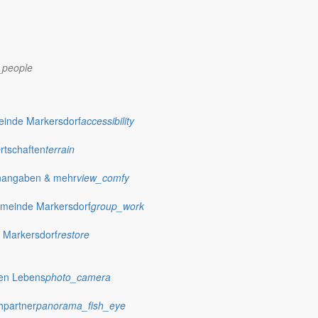
_people
dorf.de
einde Markersdorf
accessibility
Ortschaften
terrain
nangaben & mehr
view_comfy
meinde Markersdorf
group_work
 Markersdorf
restore
hen Lebens
photo_camera
hpartner
panorama_fish_eye