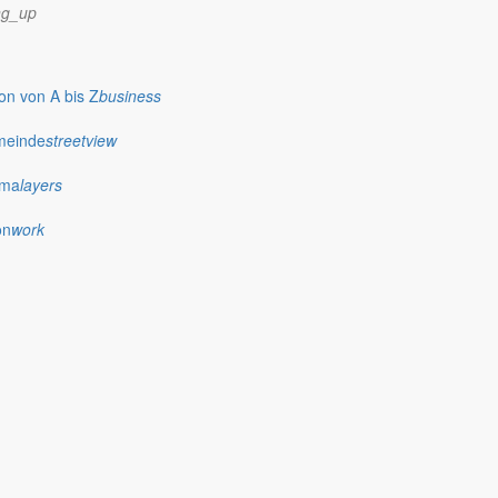
ng_up
n von A bis Z
business
meinde
streetview
ima
layers
on
work
Lausitz und dem DZA herstellen.