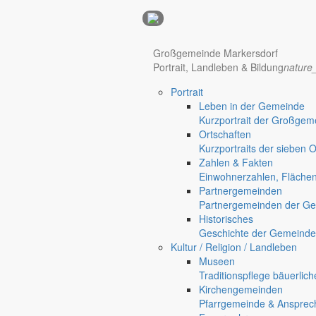
Anzeigen
Großgemeinde Markersdorf
Hotel Manhattan New York
Hotel Nürnberg
Portrait, Landleben & Bildung
nature
Portrait
Regional werben auf markersdorf.de!
anzeigen@gemeinde-markers
Leben in der Gemeinde
Home
Kurzportrait der Großgem
Markersdorf
Ortschaften
Kurzportraits der sieben 
Zahlen & Fakten
Deutsch-Paulsdorf
Einwohnerzahlen, Fläche
Partnergemeinden
Holtendorf
Partnergemeinden der Ge
Gersdorf
Historisches
Friedersdorf
Geschichte der Gemeinde
Kultur / Religion / Landleben
Pfaffendorf
Museen
Jauernick-Buschbach
Traditionspflege bäuerlic
Kinderfreundlich!
Kirchengemeinden
Pfarrgemeinde & Ansprec