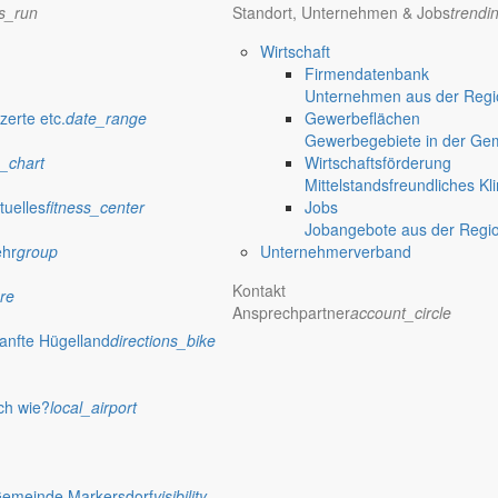
ns_run
Standort, Unternehmen & Jobs
trendi
Wirtschaft
Firmendatenbank
Unternehmen aus der Regio
Themenbereich
zerte etc.
date_range
Gewerbeflächen
Gewerbegebiete in der Ge
_chart
Wirtschaftsförderung
Mittelstandsfreundliches Kl
er Aktion „Kommunen am Limit“
tuelles
fitness_center
Jobs
Jobangebote aus der Regi
ie angespannte Finanzlage der Kommunen aufmerksam.
ehr
group
Unternehmerverband
Kontakt
re
Ansprechpartner
account_circle
 Ideenwettbewerb
anfte Hügelland
directions_bike
b auf. Gesucht werden Vorschläge, die eine Verbindung zwischen der 
ch wie?
local_airport
Gemeinde Markersdorf
visibility