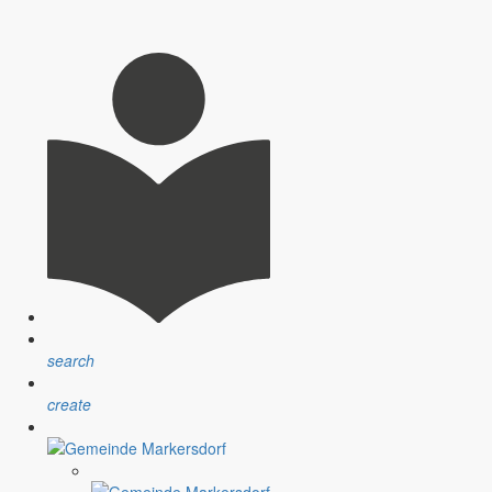
Ruhe, Natur und die Nähe zu kulturellen Highlights.
lderungen gearbeitet.
search
ai im Einsatz war.
create