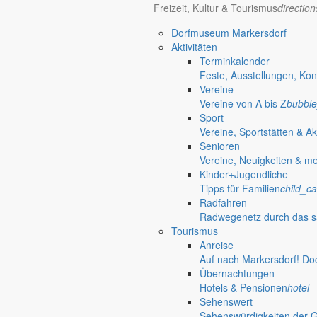
Freizeit, Kultur & Tourismus
directio
Kinder+Jugendliche
Dorfmuseum Markersdorf
Tipps für Familien
Aktivitäten
Terminkalender
Gut zu wissen
mehr aus diesem 
Feste, Ausstellungen, Kon
Vereine
Angespannte Finanzlage der Kommunen
Vereine von A bis Z
bubble
Sport
Markersdorf beteiligt sich an bundesweit
Vereine, Sportstätten & Ak
Senioren
Am 22. Juni 2026 machten Städte, Landkreise und Gemeinden auf d
Vereine, Neuigkeiten & m
Kinder+Jugendliche
23. Juni 2026
Tipps für Familien
child_ca
5.000 Euro für gute Einfälle
Radfahren
Deutsche Zentrum für Astrophysik startet
Radwegenetz durch das s
Tourismus
Das Deutsche Zentrum für Astrophysik (DZA) ruft zum Ideenwettbewer
Anreise
Auf nach Markersdorf! Do
19. April 2026
Übernachtungen
Hotels & Pensionen
hotel
Beratung durch Verbraucherzentrale
Sehenswert
Sehenswürdigkeiten der 