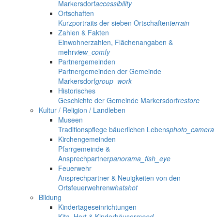
Markersdorf
accessibility
Ortschaften
Kurzportraits der sieben Ortschaften
terrain
Zahlen & Fakten
Einwohnerzahlen, Flächenangaben &
mehr
view_comfy
Partnergemeinden
Partnergemeinden der Gemeinde
Markersdorf
group_work
Historisches
Geschichte der Gemeinde Markersdorf
restore
Kultur / Religion / Landleben
Museen
Traditionspflege bäuerlichen Lebens
photo_camera
Kirchengemeinden
Pfarrgemeinde &
Ansprechpartner
panorama_fish_eye
Feuerwehr
Ansprechpartner & Neuigkeiten von den
Ortsfeuerwehren
whatshot
Bildung
Kindertageseinrichtungen
Kita, Hort & Kinderhäuser
mood