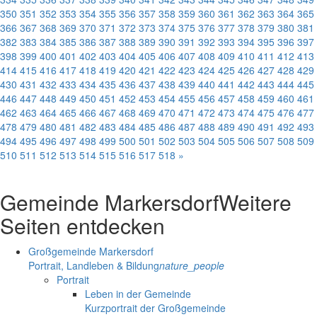
350
351
352
353
354
355
356
357
358
359
360
361
362
363
364
365
366
367
368
369
370
371
372
373
374
375
376
377
378
379
380
381
382
383
384
385
386
387
388
389
390
391
392
393
394
395
396
397
398
399
400
401
402
403
404
405
406
407
408
409
410
411
412
413
414
415
416
417
418
419
420
421
422
423
424
425
426
427
428
429
430
431
432
433
434
435
436
437
438
439
440
441
442
443
444
445
446
447
448
449
450
451
452
453
454
455
456
457
458
459
460
461
462
463
464
465
466
467
468
469
470
471
472
473
474
475
476
477
478
479
480
481
482
483
484
485
486
487
488
489
490
491
492
493
494
495
496
497
498
499
500
501
502
503
504
505
506
507
508
509
510
511
512
513
514
515
516
517
518
»
Gemeinde Markersdorf
Weitere
Seiten entdecken
Großgemeinde Markersdorf
Portrait, Landleben & Bildung
nature_people
Portrait
Leben in der Gemeinde
Kurzportrait der Großgemeinde