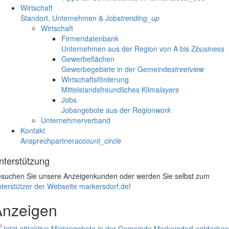
Wirtschaft
Standort, Unternehmen & Jobs
trending_up
Wirtschaft
Firmendatenbank
Unternehmen aus der Region von A bis Z
business
Gewerbeflächen
Gewerbegebiete in der Gemeinde
streetview
Wirtschaftsförderung
Mittelstandsfreundliches Klima
layers
Jobs
Jobangebote aus der Region
work
Unternehmerverband
Kontakt
Ansprechpartner
account_circle
nterstützung
suchen Sie unsere Anzeigenkunden oder werden Sie selbst zum
terstützer der Webseite markersdorf.de
!
Anzeigen