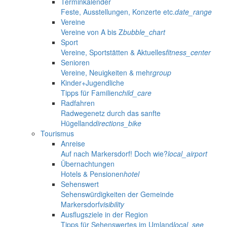
Terminkalender
Feste, Ausstellungen, Konzerte etc.
date_range
Vereine
Vereine von A bis Z
bubble_chart
Sport
Vereine, Sportstätten & Aktuelles
fitness_center
Senioren
Vereine, Neuigkeiten & mehr
group
Kinder+Jugendliche
Tipps für Familien
child_care
Radfahren
Radwegenetz durch das sanfte
Hügelland
directions_bike
Tourismus
Anreise
Auf nach Markersdorf! Doch wie?
local_airport
Übernachtungen
Hotels & Pensionen
hotel
Sehenswert
Sehenswürdigkeiten der Gemeinde
Markersdorf
visibility
Ausflugsziele in der Region
Tipps für Sehenswertes im Umland
local_see