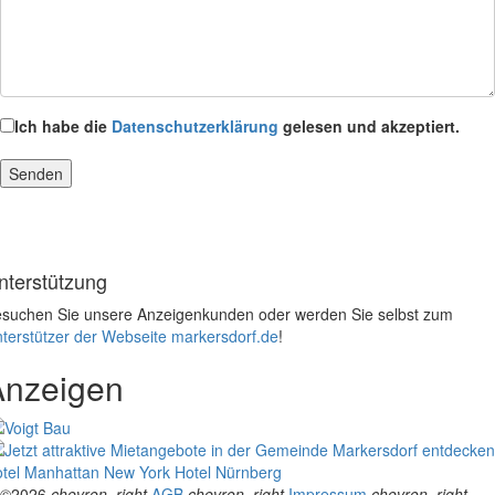
Ich habe die
Datenschutzerklärung
gelesen und akzeptiert.
nterstützung
suchen Sie unsere Anzeigenkunden oder werden Sie selbst zum
terstützer der Webseite markersdorf.de
!
Anzeigen
tel Manhattan New York
Hotel Nürnberg
©2026
chevron_right
AGB
chevron_right
Impressum
chevron_right