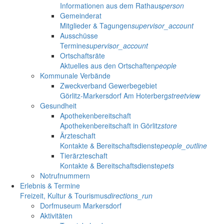
Informationen aus dem Rathaus
person
Gemeinderat
Mitglieder & Tagungen
supervisor_account
Ausschüsse
Termine
supervisor_account
Ortschaftsräte
Aktuelles aus den Ortschaften
people
Kommunale Verbände
Zweckverband Gewerbegebiet
Görlitz-Markersdorf Am Hoterberg
streetview
Gesundheit
Apothekenbereitschaft
Apothekenbereitschaft in Görlitz
store
Ärzteschaft
Kontakte & Bereitschaftsdienste
people_outline
Tierärzteschaft
Kontakte & Bereitschaftsdienste
pets
Notrufnummern
Erlebnis & Termine
Freizeit, Kultur & Tourismus
directions_run
Dorfmuseum Markersdorf
Aktivitäten