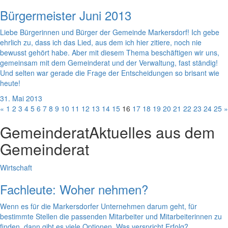
Bürgermeister Juni 2013
Liebe Bürgerinnen und Bürger der Gemeinde Markersdorf! Ich gebe
ehrlich zu, dass ich das Lied, aus dem ich hier zitiere, noch nie
bewusst gehört habe. Aber mit diesem Thema beschäftigen wir uns,
gemeinsam mit dem Gemeinderat und der Verwaltung, fast ständig!
Und selten war gerade die Frage der Entscheidungen so brisant wie
heute!
31. Mai 2013
«
1
2
3
4
5
6
7
8
9
10
11
12
13
14
15
16
17
18
19
20
21
22
23
24
25
»
Gemeinderat
Aktuelles aus dem
Gemeinderat
Wirtschaft
Fachleute: Woher nehmen?
Wenn es für die Markersdorfer Unternehmen darum geht, für
bestimmte Stellen die passenden Mitarbeiter und Mitarbeiterinnen zu
finden, dann gibt es viele Optionen. Was verspricht Erfolg?