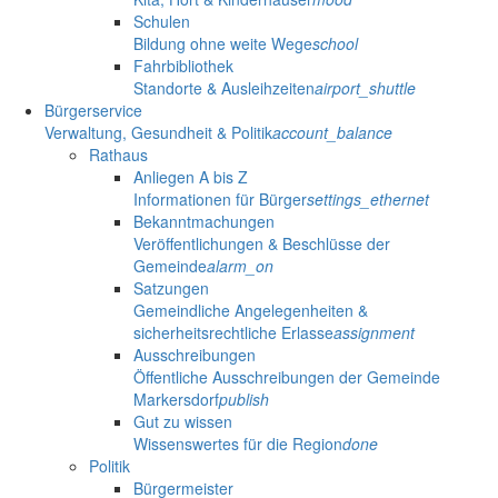
Schulen
Bildung ohne weite Wege
school
Fahrbibliothek
Standorte & Ausleihzeiten
airport_shuttle
Bürgerservice
Verwaltung, Gesundheit & Politik
account_balance
Rathaus
Anliegen A bis Z
Informationen für Bürger
settings_ethernet
Bekanntmachungen
Veröffentlichungen & Beschlüsse der
Gemeinde
alarm_on
Satzungen
Gemeindliche Angelegenheiten &
sicherheitsrechtliche Erlasse
assignment
Ausschreibungen
Öffentliche Ausschreibungen der Gemeinde
Markersdorf
publish
Gut zu wissen
Wissenswertes für die Region
done
Politik
Bürgermeister