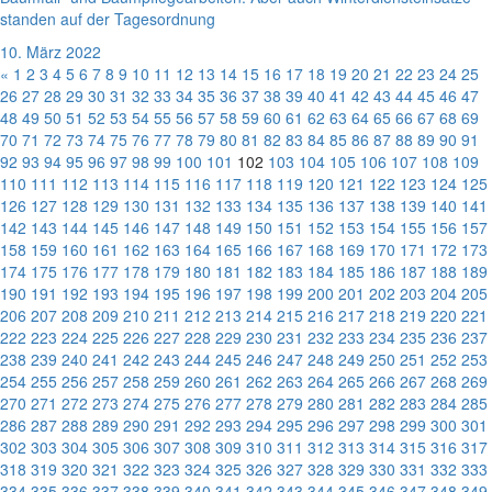
standen auf der Tagesordnung
10. März 2022
«
1
2
3
4
5
6
7
8
9
10
11
12
13
14
15
16
17
18
19
20
21
22
23
24
25
26
27
28
29
30
31
32
33
34
35
36
37
38
39
40
41
42
43
44
45
46
47
48
49
50
51
52
53
54
55
56
57
58
59
60
61
62
63
64
65
66
67
68
69
70
71
72
73
74
75
76
77
78
79
80
81
82
83
84
85
86
87
88
89
90
91
92
93
94
95
96
97
98
99
100
101
102
103
104
105
106
107
108
109
110
111
112
113
114
115
116
117
118
119
120
121
122
123
124
125
126
127
128
129
130
131
132
133
134
135
136
137
138
139
140
141
142
143
144
145
146
147
148
149
150
151
152
153
154
155
156
157
158
159
160
161
162
163
164
165
166
167
168
169
170
171
172
173
174
175
176
177
178
179
180
181
182
183
184
185
186
187
188
189
190
191
192
193
194
195
196
197
198
199
200
201
202
203
204
205
206
207
208
209
210
211
212
213
214
215
216
217
218
219
220
221
222
223
224
225
226
227
228
229
230
231
232
233
234
235
236
237
238
239
240
241
242
243
244
245
246
247
248
249
250
251
252
253
254
255
256
257
258
259
260
261
262
263
264
265
266
267
268
269
270
271
272
273
274
275
276
277
278
279
280
281
282
283
284
285
286
287
288
289
290
291
292
293
294
295
296
297
298
299
300
301
302
303
304
305
306
307
308
309
310
311
312
313
314
315
316
317
318
319
320
321
322
323
324
325
326
327
328
329
330
331
332
333
334
335
336
337
338
339
340
341
342
343
344
345
346
347
348
349