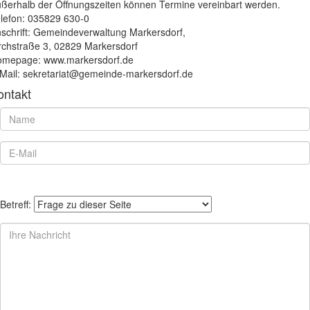
ßerhalb der Öffnungszeiten können Termine vereinbart werden.
lefon: 035829 630-0
schrift: Gemeindeverwaltung Markersdorf,
rchstraße 3, 02829 Markersdorf
mepage: www.markersdorf.de
Mail: sekretariat@gemeinde-markersdorf.de
ontakt
Betreff: