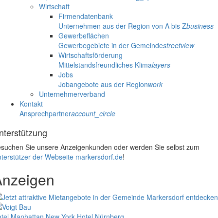
Wirtschaft
Firmendatenbank
Unternehmen aus der Region von A bis Z
business
Gewerbeflächen
Gewerbegebiete in der Gemeinde
streetview
Wirtschaftsförderung
Mittelstandsfreundliches Klima
layers
Jobs
Jobangebote aus der Region
work
Unternehmerverband
Kontakt
Ansprechpartner
account_circle
nterstützung
suchen Sie unsere Anzeigenkunden oder werden Sie selbst zum
terstützer der Webseite markersdorf.de
!
Anzeigen
tel Manhattan New York
Hotel Nürnberg