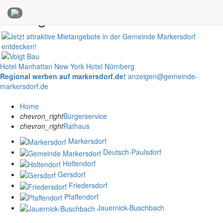
Anzeigen
Hotel Manhattan New York
Hotel Nürnberg
Regional werben auf markersdorf.de!
anzeigen@gemeinde-
markersdorf.de
Home
chevron_right
Bürgerservice
chevron_right
Rathaus
Markersdorf
Deutsch-Paulsdorf
Holtendorf
Gersdorf
Friedersdorf
Pfaffendorf
Jauernick-Buschbach