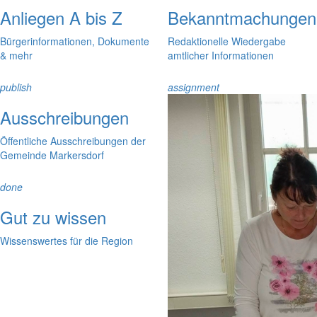
Anliegen A bis Z
Bekanntmachungen
Bürgerinformationen, Dokumente
Redaktionelle Wiedergabe
& mehr
amtlicher Informationen
publish
assignment
Ausschreibungen
Öffentliche Ausschreibungen der
Gemeinde Markersdorf
done
Gut zu wissen
Wissenswertes für die Region