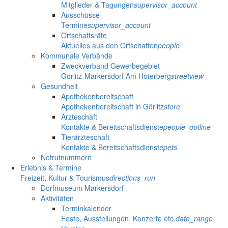
Mitglieder & Tagungen
supervisor_account
Ausschüsse
Termine
supervisor_account
Ortschaftsräte
Aktuelles aus den Ortschaften
people
Kommunale Verbände
Zweckverband Gewerbegebiet
Görlitz-Markersdorf Am Hoterberg
streetview
Gesundheit
Apothekenbereitschaft
Apothekenbereitschaft in Görlitz
store
Ärzteschaft
Kontakte & Bereitschaftsdienste
people_outline
Tierärzteschaft
Kontakte & Bereitschaftsdienste
pets
Notrufnummern
Erlebnis & Termine
Freizeit, Kultur & Tourismus
directions_run
Dorfmuseum Markersdorf
Aktivitäten
Terminkalender
Feste, Ausstellungen, Konzerte etc.
date_range