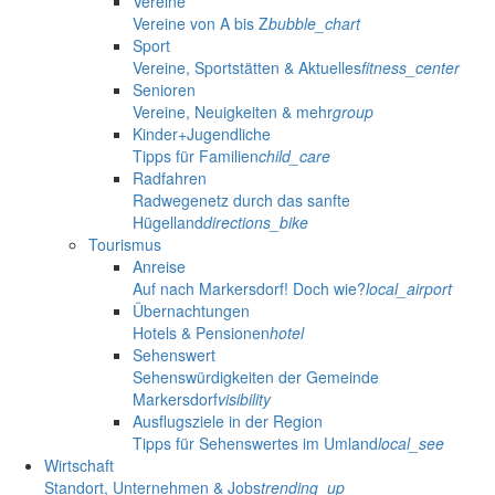
Vereine
Vereine von A bis Z
bubble_chart
Sport
Vereine, Sportstätten & Aktuelles
fitness_center
Senioren
Vereine, Neuigkeiten & mehr
group
Kinder+Jugendliche
Tipps für Familien
child_care
Radfahren
Radwegenetz durch das sanfte
Hügelland
directions_bike
Tourismus
Anreise
Auf nach Markersdorf! Doch wie?
local_airport
Übernachtungen
Hotels & Pensionen
hotel
Sehenswert
Sehenswürdigkeiten der Gemeinde
Markersdorf
visibility
Ausflugsziele in der Region
Tipps für Sehenswertes im Umland
local_see
Wirtschaft
Standort, Unternehmen & Jobs
trending_up