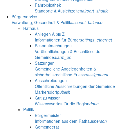
Fahrbibliothek
Standorte & Ausleihzeiten
airport_shuttle
Bürgerservice
Verwaltung, Gesundheit & Politik
account_balance
Rathaus
Anliegen A bis Z
Informationen für Bürger
settings_ethernet
Bekanntmachungen
Veröffentlichungen & Beschlüsse der
Gemeinde
alarm_on
Satzungen
Gemeindliche Angelegenheiten &
sicherheitsrechtliche Erlasse
assignment
Ausschreibungen
Öffentliche Ausschreibungen der Gemeinde
Markersdorf
publish
Gut zu wissen
Wissenswertes für die Region
done
Politik
Bürgermeister
Informationen aus dem Rathaus
person
Gemeinderat