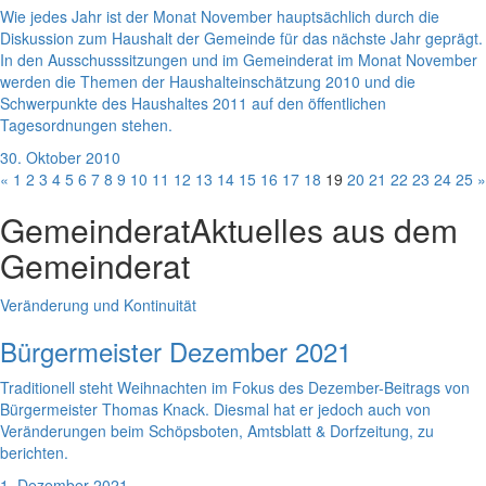
Wie jedes Jahr ist der Monat November hauptsächlich durch die
Diskussion zum Haushalt der Gemeinde für das nächste Jahr geprägt.
In den Ausschusssitzungen und im Gemeinderat im Monat November
werden die Themen der Haushalteinschätzung 2010 und die
Schwerpunkte des Haushaltes 2011 auf den öffentlichen
Tagesordnungen stehen.
30. Oktober 2010
«
1
2
3
4
5
6
7
8
9
10
11
12
13
14
15
16
17
18
19
20
21
22
23
24
25
»
Gemeinderat
Aktuelles aus dem
Gemeinderat
Veränderung und Kontinuität
Bürgermeister Dezember 2021
Traditionell steht Weihnachten im Fokus des Dezember-Beitrags von
Bürgermeister Thomas Knack. Diesmal hat er jedoch auch von
Veränderungen beim Schöpsboten, Amtsblatt & Dorfzeitung, zu
berichten.
1. Dezember 2021