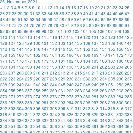
26. November 2021
«
1
2
3
4
5
6
7
8
9
10
11
12
13
14
15
16
17
18
19
20
21
22
23
24
25
26
27
28
29
30
31
32
33
34
35
36
37
38
39
40
41
42
43
44
45
46
47
48
49
50
51
52
53
54
55
56
57
58
59
60
61
62
63
64
65
66
67
68
69
70
71
72
73
74
75
76
77
78
79
80
81
82
83
84
85
86
87
88
89
90
91
92
93
94
95
96
97
98
99
100
101
102
103
104
105
106
107
108
109
110
111
112
113
114
115
116
117
118
119
120
121
122
123
124
125
126
127
128
129
130
131
132
133
134
135
136
137
138
139
140
141
142
143
144
145
146
147
148
149
150
151
152
153
154
155
156
157
158
159
160
161
162
163
164
165
166
167
168
169
170
171
172
173
174
175
176
177
178
179
180
181
182
183
184
185
186
187
188
189
190
191
192
193
194
195
196
197
198
199
200
201
202
203
204
205
206
207
208
209
210
211
212
213
214
215
216
217
218
219
220
221
222
223
224
225
226
227
228
229
230
231
232
233
234
235
236
237
238
239
240
241
242
243
244
245
246
247
248
249
250
251
252
253
254
255
256
257
258
259
260
261
262
263
264
265
266
267
268
269
270
271
272
273
274
275
276
277
278
279
280
281
282
283
284
285
286
287
288
289
290
291
292
293
294
295
296
297
298
299
300
301
302
303
304
305
306
307
308
309
310
311
312
313
314
315
316
317
318
319
320
321
322
323
324
325
326
327
328
329
330
331
332
333
334
335
336
337
338
339
340
341
342
343
344
345
346
347
348
349
350
351
352
353
354
355
356
357
358
359
360
361
362
363
364
365
366
367
368
369
370
371
372
373
374
375
376
377
378
379
380
381