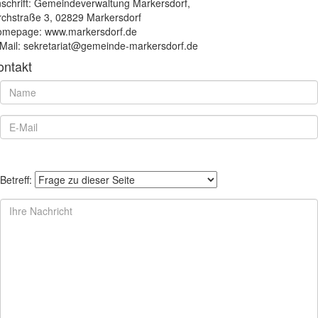
schrift: Gemeindeverwaltung Markersdorf,
rchstraße 3, 02829 Markersdorf
mepage: www.markersdorf.de
Mail: sekretariat@gemeinde-markersdorf.de
ontakt
Betreff: