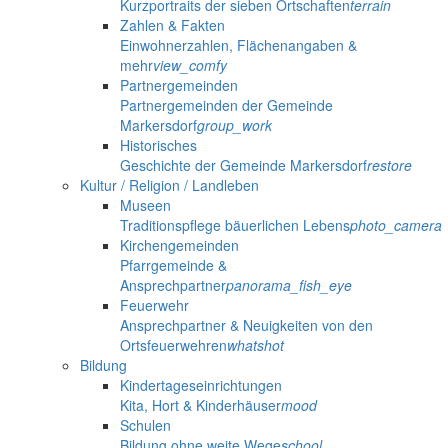
Kurzportraits der sieben Ortschaften
terrain
Zahlen & Fakten
Einwohnerzahlen, Flächenangaben &
mehr
view_comfy
Partnergemeinden
Partnergemeinden der Gemeinde
Markersdorf
group_work
Historisches
Geschichte der Gemeinde Markersdorf
restore
Kultur / Religion / Landleben
Museen
Traditionspflege bäuerlichen Lebens
photo_camera
Kirchengemeinden
Pfarrgemeinde &
Ansprechpartner
panorama_fish_eye
Feuerwehr
Ansprechpartner & Neuigkeiten von den
Ortsfeuerwehren
whatshot
Bildung
Kindertageseinrichtungen
Kita, Hort & Kinderhäuser
mood
Schulen
Bildung ohne weite Wege
school