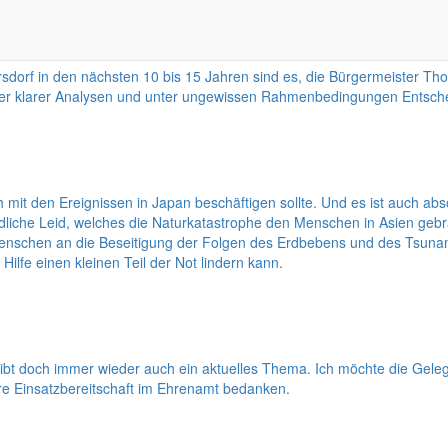
orf in den nächsten 10 bis 15 Jahren sind es, die Bürgermeister Thom
ener klarer Analysen und unter ungewissen Rahmenbedingungen Entschei
h mit den Ereignissen in Japan beschäftigen sollte. Und es ist auch ab
he Leid, welches die Naturkatastrophe den Menschen in Asien gebracht
enschen an die Beseitigung der Folgen des Erdbebens und des Tsunam
ilfe einen kleinen Teil der Not lindern kann.
eibt doch immer wieder auch ein aktuelles Thema. Ich möchte die Ge
e Einsatzbereitschaft im Ehrenamt bedanken.