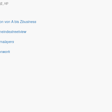
ng_up
n von A bis Z
business
meinde
streetview
ima
layers
on
work