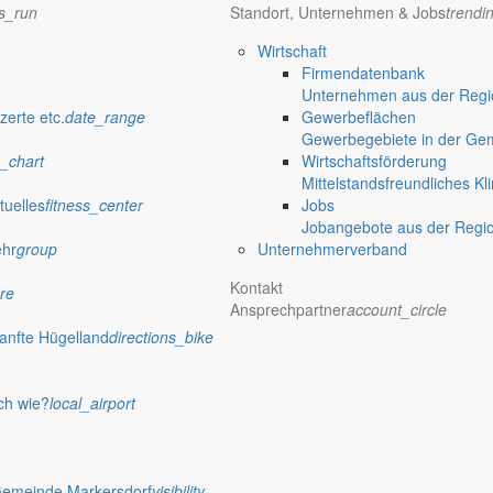
ns_run
Standort, Unternehmen & Jobs
trendi
Wirtschaft
Firmendatenbank
Unternehmen aus der Regio
zerte etc.
date_range
Gewerbeflächen
Gewerbegebiete in der Ge
_chart
Wirtschaftsförderung
verwaltung Markersdorf
Mittelstandsfreundliches Kl
tuelles
fitness_center
Jobs
Jobangebote aus der Regi
ehr
group
Unternehmerverband
Kontakt
re
Ansprechpartner
account_circle
anfte Hügelland
directions_bike
ch wie?
local_airport
 Rathaus
Gemeinde Markersdorf
visibility