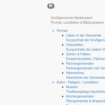
Anzeigen
Großgemeinde Markersdorf
Portrait, Landleben & Bildung
nature
Hotel Manhattan New York
Hotel Nürnberg
Portrait
Regional werben auf markersdorf.de!
anzeigen@gemeinde-markers
Leben in der Gemeinde
Kurzportrait der Großgem
Home
Ortschaften
chevron_right
Bürgerservice
Kurzportraits der sieben 
chevron_right
Rathaus
Zahlen & Fakten
Markersdorf
Einwohnerzahlen, Fläche
Deutsch-Paulsdorf
Partnergemeinden
Holtendorf
Partnergemeinden der Ge
Historisches
Geschichte der Gemeinde
Gersdorf
Kultur / Religion / Landleben
Museen
Friedersdorf
Traditionspflege bäuerlic
Kirchengemeinden
Pfaffendorf
Pfarrgemeinde & Ansprec
Jauernick-Buschbach