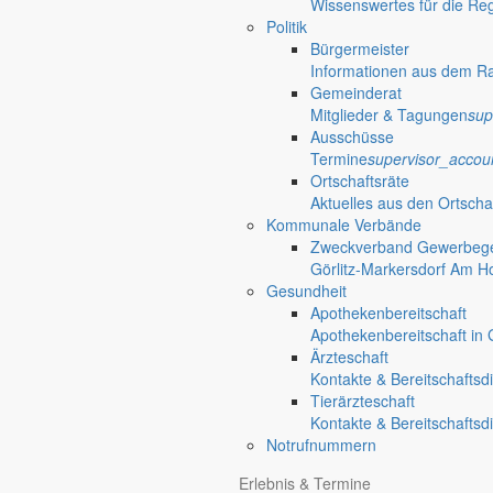
Wissenswertes für die Re
Politik
Bürgermeister
Informationen aus dem R
Gemeinderat
Mitglieder & Tagungen
sup
Ausschüsse
Termine
supervisor_accou
Ortschaftsräte
Aktuelles aus den Ortscha
Kommunale Verbände
Zweckverband Gewerbege
Görlitz-Markersdorf Am H
Gesundheit
Apothekenbereitschaft
Apothekenbereitschaft in G
Ärzteschaft
Kontakte & Bereitschaftsd
Tierärzteschaft
Kontakte & Bereitschaftsd
Notrufnummern
Erlebnis & Termine