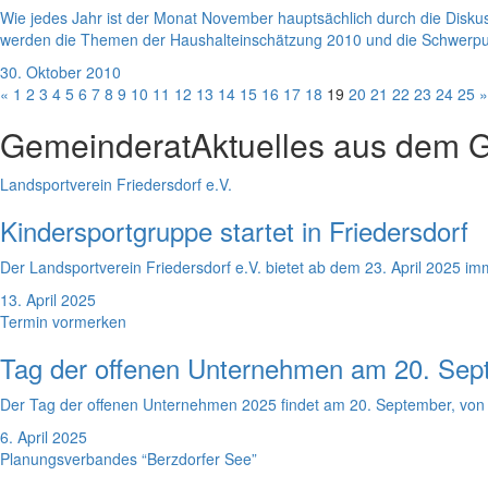
Wie jedes Jahr ist der Monat November hauptsächlich durch die Dis
werden die Themen der Haushalteinschätzung 2010 und die Schwerpun
30. Oktober 2010
«
1
2
3
4
5
6
7
8
9
10
11
12
13
14
15
16
17
18
19
20
21
22
23
24
25
»
Gemeinderat
Aktuelles aus dem 
Landsportverein Friedersdorf e.V.
Kindersportgruppe startet in Friedersdorf
Der Landsportverein Friedersdorf e.V. bietet ab dem 23. April 2025 
13. April 2025
Termin vormerken
Tag der offenen Unternehmen am 20. Sep
Der Tag der offenen Unternehmen 2025 findet am 20. September, von 1
6. April 2025
Planungsverbandes “Berzdorfer See”