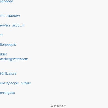
gion
done
athaus
person
ervisor_account
nt
ften
people
biet
oterberg
streetview
örlitz
store
ienste
people_outline
ienste
pets
Wirtschaft