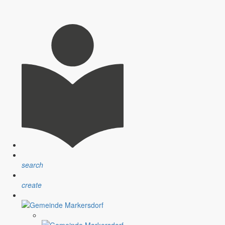
e Sommersonne es vermag. Es vergeht fast keine Woche, wo nicht in
 Ich möchte meinen Bericht heute einmal dazu nutzen, um die Leser
Klassen der Mittelschule Reichenbach in Krobnitz als Festredner
endweihe ins Gedächtnis zurückzurufen und mir war klar, dass die
search
create
ericht des Monats eigentlich den Frauen zuwenden. Aber lassen wir
ichtungen im gemeinsamen Projektzirkus ihr Können zeigen. Dieser
en Großeltern.