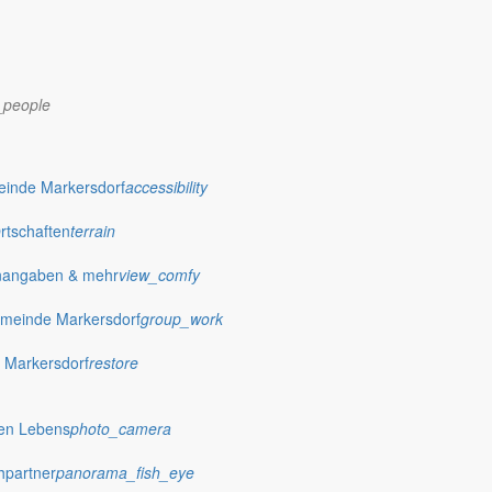
_people
dorf.de
einde Markersdorf
accessibility
Ortschaften
terrain
nangaben & mehr
view_comfy
meinde Markersdorf
group_work
 Markersdorf
restore
hen Lebens
photo_camera
hpartner
panorama_fish_eye