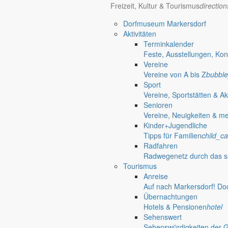
Freizeit, Kultur & Tourismus
directio
Anliegen A bis Z
Dorfmuseum Markersdorf
Aktivitäten
Terminkalender
Bürgerinformationen, Dokumente & mehr
Feste, Ausstellungen, Kon
Vereine
Vereine von A bis Z
bubble
Öffnungszeiten Rathaus
Gemeinde
Sport
Vereine, Sportstätten & Ak
Montag:
08:30 – 11:30 Uhr
Senioren
Dienstag:
08:30 – 11:30 Uhr und 14:00 – 18:00 Uhr
Vereine, Neuigkeiten & m
Mittwoch:
geschlossen
Kinder+Jugendliche
Donnerstag:
08:30 – 11:30 Uhr und 14:00 – 17:00 Uhr
Tipps für Familien
child_ca
Freitag:
geschlossen
Radfahren
Außerhalb der Öffnungszeiten können Termine vereinbart werden.
Radwegenetz durch das s
Telefon: 035829 630-0
Tourismus
Anschrift: Gemeindeverwaltung Markersdorf,
Anreise
Kirchstraße 3, 02829 Markersdorf
Auf nach Markersdorf! Do
Homepage: www.markersdorf.de
Übernachtungen
E-Mail: sekretariat@gemeinde-markersdorf.de
Hotels & Pensionen
hotel
Sehenswert
Bürgermeister
Aktuelles aus dem
Sehenswürdigkeiten der 