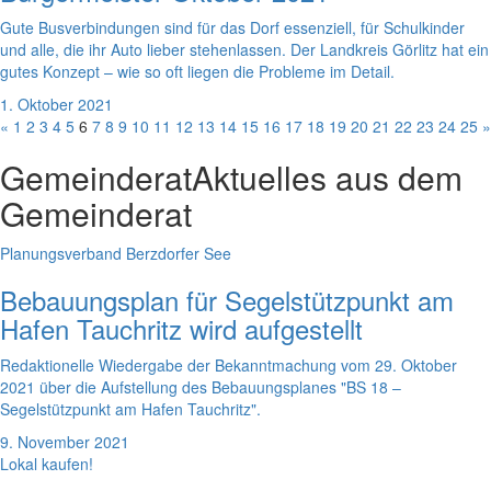
Gute Busverbindungen sind für das Dorf essenziell, für Schulkinder
und alle, die ihr Auto lieber stehenlassen. Der Landkreis Görlitz hat ein
gutes Konzept – wie so oft liegen die Probleme im Detail.
1. Oktober 2021
«
1
2
3
4
5
6
7
8
9
10
11
12
13
14
15
16
17
18
19
20
21
22
23
24
25
»
Gemeinderat
Aktuelles aus dem
Gemeinderat
Planungsverband Berzdorfer See
Bebauungsplan für Segelstützpunkt am
Hafen Tauchritz wird aufgestellt
Redaktionelle Wiedergabe der Bekanntmachung vom 29. Oktober
2021 über die Aufstellung des Bebauungsplanes "BS 18 –
Segelstützpunkt am Hafen Tauchritz".
9. November 2021
Lokal kaufen!