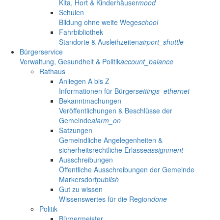
Kita, Hort & Kinderhäuser
mood
Schulen
Bildung ohne weite Wege
school
Fahrbibliothek
Standorte & Ausleihzeiten
airport_shuttle
Bürgerservice
Verwaltung, Gesundheit & Politik
account_balance
Rathaus
Anliegen A bis Z
Informationen für Bürger
settings_ethernet
Bekanntmachungen
Veröffentlichungen & Beschlüsse der
Gemeinde
alarm_on
Satzungen
Gemeindliche Angelegenheiten &
sicherheitsrechtliche Erlasse
assignment
Ausschreibungen
Öffentliche Ausschreibungen der Gemeinde
Markersdorf
publish
Gut zu wissen
Wissenswertes für die Region
done
Politik
Bürgermeister