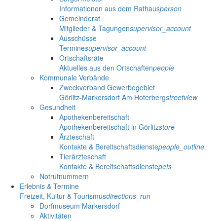
Informationen aus dem Rathaus
person
Gemeinderat
Mitglieder & Tagungen
supervisor_account
Ausschüsse
Termine
supervisor_account
Ortschaftsräte
Aktuelles aus den Ortschaften
people
Kommunale Verbände
Zweckverband Gewerbegebiet
Görlitz-Markersdorf Am Hoterberg
streetview
Gesundheit
Apothekenbereitschaft
Apothekenbereitschaft in Görlitz
store
Ärzteschaft
Kontakte & Bereitschaftsdienste
people_outline
Tierärzteschaft
Kontakte & Bereitschaftsdienste
pets
Notrufnummern
Erlebnis & Termine
Freizeit, Kultur & Tourismus
directions_run
Dorfmuseum Markersdorf
Aktivitäten