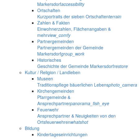
Markersdorf
accessibility
Ortschaften
Kurzportraits der sieben Ortschaften
terrain
Zahlen & Fakten
Einwohnerzahlen, Flächenangaben &
mehr
view_comfy
Partnergemeinden
Partnergemeinden der Gemeinde
Markersdorf
group_work
Historisches
Geschichte der Gemeinde Markersdorf
restore
Kultur / Religion / Landleben
Museen
Traditionspflege bäuerlichen Lebens
photo_camera
Kirchengemeinden
Pfarrgemeinde &
Ansprechpartner
panorama_fish_eye
Feuerwehr
Ansprechpartner & Neuigkeiten von den
Ortsfeuerwehren
whatshot
Bildung
Kindertageseinrichtungen