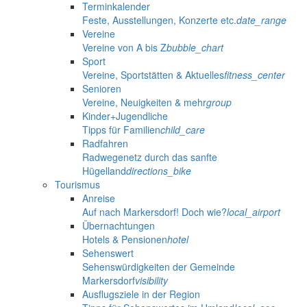
Terminkalender
Feste, Ausstellungen, Konzerte etc.
date_range
Vereine
Vereine von A bis Z
bubble_chart
Sport
Vereine, Sportstätten & Aktuelles
fitness_center
Senioren
Vereine, Neuigkeiten & mehr
group
Kinder+Jugendliche
Tipps für Familien
child_care
Radfahren
Radwegenetz durch das sanfte
Hügelland
directions_bike
Tourismus
Anreise
Auf nach Markersdorf! Doch wie?
local_airport
Übernachtungen
Hotels & Pensionen
hotel
Sehenswert
Sehenswürdigkeiten der Gemeinde
Markersdorf
visibility
Ausflugsziele in der Region