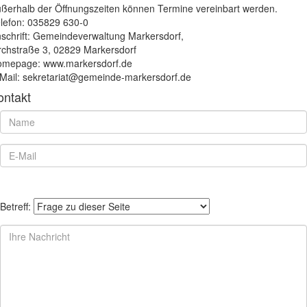
ßerhalb der Öffnungszeiten können Termine vereinbart werden.
lefon: 035829 630-0
schrift: Gemeindeverwaltung Markersdorf,
rchstraße 3, 02829 Markersdorf
mepage: www.markersdorf.de
Mail: sekretariat@gemeinde-markersdorf.de
ontakt
Betreff: