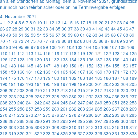
an allen Standorten ab Montag, dem 8. November 2021, grundsätzlich
nur noch nach telefonischer oder online Terminvergabe erfolgen.
4. November 2021
«
1
2
3
4
5
6
7
8
9
10
11
12
13
14
15
16
17
18
19
20
21
22
23
24
25
26
27
28
29
30
31
32
33
34
35
36
37
38
39
40
41
42
43
44
45
46
47
48
49
50
51
52
53
54
55
56
57
58
59
60
61
62
63
64
65
66
67
68
69
70
71
72
73
74
75
76
77
78
79
80
81
82
83
84
85
86
87
88
89
90
91
92
93
94
95
96
97
98
99
100
101
102
103
104
105
106
107
108
109
110
111
112
113
114
115
116
117
118
119
120
121
122
123
124
125
126
127
128
129
130
131
132
133
134
135
136
137
138
139
140
141
142
143
144
145
146
147
148
149
150
151
152
153
154
155
156
157
158
159
160
161
162
163
164
165
166
167
168
169
170
171
172
173
174
175
176
177
178
179
180
181
182
183
184
185
186
187
188
189
190
191
192
193
194
195
196
197
198
199
200
201
202
203
204
205
206
207
208
209
210
211
212
213
214
215
216
217
218
219
220
221
222
223
224
225
226
227
228
229
230
231
232
233
234
235
236
237
238
239
240
241
242
243
244
245
246
247
248
249
250
251
252
253
254
255
256
257
258
259
260
261
262
263
264
265
266
267
268
269
270
271
272
273
274
275
276
277
278
279
280
281
282
283
284
285
286
287
288
289
290
291
292
293
294
295
296
297
298
299
300
301
302
303
304
305
306
307
308
309
310
311
312
313
314
315
316
317
318
319
320
321
322
323
324
325
326
327
328
329
330
331
332
333