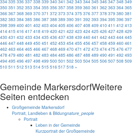
334
335
336
337
338
339
340
341
342
343
344
345
346
347
348
349
350
351
352
353
354
355
356
357
358
359
360
361
362
363
364
365
366
367
368
369
370
371
372
373
374
375
376
377
378
379
380
381
382
383
384
385
386
387
388
389
390
391
392
393
394
395
396
397
398
399
400
401
402
403
404
405
406
407
408
409
410
411
412
413
414
415
416
417
418
419
420
421
422
423
424
425
426
427
428
429
430
431
432
433
434
435
436
437
438
439
440
441
442
443
444
445
446
447
448
449
450
451
452
453
454
455
456
457
458
459
460
461
462
463
464
465
466
467
468
469
470
471
472
473
474
475
476
477
478
479
480
481
482
483
484
485
486
487
488
489
490
491
492
493
494
495
496
497
498
499
500
501
502
503
504
505
506
507
508
509
510
511
512
513
514
515
516
517
518
»
Gemeinde Markersdorf
Weitere
Seiten entdecken
Großgemeinde Markersdorf
Portrait, Landleben & Bildung
nature_people
Portrait
Leben in der Gemeinde
Kurzportrait der Großgemeinde