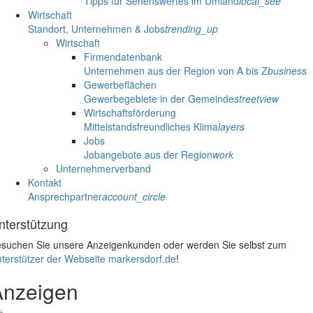
Tipps für Sehenswertes im Umland
local_see
Wirtschaft
Standort, Unternehmen & Jobs
trending_up
Wirtschaft
Firmendatenbank
Unternehmen aus der Region von A bis Z
business
Gewerbeflächen
Gewerbegebiete in der Gemeinde
streetview
Wirtschaftsförderung
Mittelstandsfreundliches Klima
layers
Jobs
Jobangebote aus der Region
work
Unternehmerverband
Kontakt
Ansprechpartner
account_circle
nterstützung
suchen Sie unsere Anzeigenkunden oder werden Sie selbst zum
terstützer der Webseite markersdorf.de
!
Anzeigen