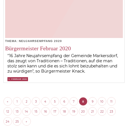
THEMA: NEUJAHRSEMPFANG 2020
Bürgermeister Februar 2020
"16 Jahre Neujahrsempfang der Gemeinde Markersdorf,
das zeugt von Traditionen – Traditionen, auf die man
stolz sein kann und die es sich lohnt beizubehalten und
zu würdigen", so Bürgermeister Knack.
1. FEBRUAR 2020
«
1
2
3
4
5
6
7
9
10
11
8
12
13
14
15
16
17
18
19
20
21
22
23
24
25
»