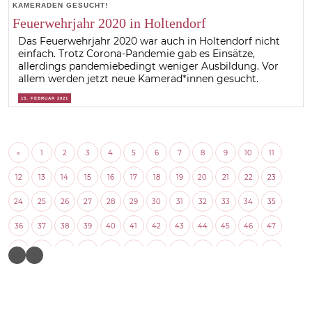
KAMERADEN GESUCHT!
Feuerwehrjahr 2020 in Holtendorf
Das Feuerwehrjahr 2020 war auch in Holtendorf nicht
einfach. Trotz Corona-Pandemie gab es Einsätze,
allerdings pandemiebedingt weniger Ausbildung. Vor
allem werden jetzt neue Kamerad*innen gesucht.
15. FEBRUAR 2021
«
1
2
3
4
5
6
7
8
9
10
11
12
13
14
15
16
17
18
19
20
21
22
23
24
25
26
27
28
29
30
31
32
33
34
35
36
37
38
39
40
41
42
43
44
45
46
47
48
49
50
51
52
53
54
55
56
57
58
59
60
61
62
63
64
65
66
67
68
69
70
71
72
73
74
75
76
77
78
79
80
81
82
83