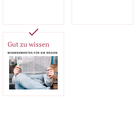
done
Gut zu wissen
WISSENSWERTES FÜR DIE REGION