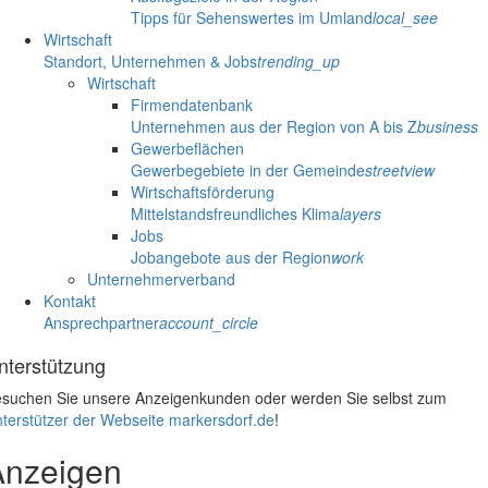
Tipps für Sehenswertes im Umland
local_see
Wirtschaft
Standort, Unternehmen & Jobs
trending_up
Wirtschaft
Firmendatenbank
Unternehmen aus der Region von A bis Z
business
Gewerbeflächen
Gewerbegebiete in der Gemeinde
streetview
Wirtschaftsförderung
Mittelstandsfreundliches Klima
layers
Jobs
Jobangebote aus der Region
work
Unternehmerverband
Kontakt
Ansprechpartner
account_circle
nterstützung
suchen Sie unsere Anzeigenkunden oder werden Sie selbst zum
terstützer der Webseite markersdorf.de
!
Anzeigen