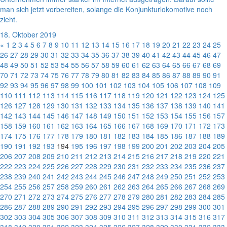
man sich jetzt vorbereiten, solange die Konjunkturlokomotive noch
zieht.
18. Oktober 2019
«
1
2
3
4
5
6
7
8
9
10
11
12
13
14
15
16
17
18
19
20
21
22
23
24
25
26
27
28
29
30
31
32
33
34
35
36
37
38
39
40
41
42
43
44
45
46
47
48
49
50
51
52
53
54
55
56
57
58
59
60
61
62
63
64
65
66
67
68
69
70
71
72
73
74
75
76
77
78
79
80
81
82
83
84
85
86
87
88
89
90
91
92
93
94
95
96
97
98
99
100
101
102
103
104
105
106
107
108
109
110
111
112
113
114
115
116
117
118
119
120
121
122
123
124
125
126
127
128
129
130
131
132
133
134
135
136
137
138
139
140
141
142
143
144
145
146
147
148
149
150
151
152
153
154
155
156
157
158
159
160
161
162
163
164
165
166
167
168
169
170
171
172
173
174
175
176
177
178
179
180
181
182
183
184
185
186
187
188
189
190
191
192
193
194
195
196
197
198
199
200
201
202
203
204
205
206
207
208
209
210
211
212
213
214
215
216
217
218
219
220
221
222
223
224
225
226
227
228
229
230
231
232
233
234
235
236
237
238
239
240
241
242
243
244
245
246
247
248
249
250
251
252
253
254
255
256
257
258
259
260
261
262
263
264
265
266
267
268
269
270
271
272
273
274
275
276
277
278
279
280
281
282
283
284
285
286
287
288
289
290
291
292
293
294
295
296
297
298
299
300
301
302
303
304
305
306
307
308
309
310
311
312
313
314
315
316
317