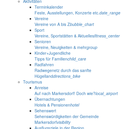
Aktivitäten
Terminkalender
Feste, Ausstellungen, Konzerte etc.
date_range
Vereine
Vereine von A bis Z
bubble_chart
Sport
Vereine, Sportstätten & Aktuelles
fitness_center
Senioren
Vereine, Neuigkeiten & mehr
group
Kinder+Jugendliche
Tipps für Familien
child_care
Radfahren
Radwegenetz durch das sanfte
Hügelland
directions_bike
Tourismus
Anreise
Auf nach Markersdorf! Doch wie?
local_airport
Übernachtungen
Hotels & Pensionen
hotel
Sehenswert
Sehenswürdigkeiten der Gemeinde
Markersdorf
visibility
Ausflugsziele in der Region