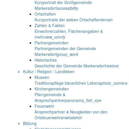
Kurzportrait der Großgemeinde
Markersdorf
accessibility
Ortschaften
Kurzportraits der sieben Ortschaften
terrain
Zahlen & Fakten
Einwohnerzahlen, Flächenangaben &
mehr
view_comfy
Partnergemeinden
Partnergemeinden der Gemeinde
Markersdorf
group_work
Historisches
Geschichte der Gemeinde Markersdorf
restore
Kultur / Religion / Landleben
Museen
Traditionspflege bäuerlichen Lebens
photo_camera
Kirchengemeinden
Pfarrgemeinde &
Ansprechpartner
panorama_fish_eye
Feuerwehr
Ansprechpartner & Neuigkeiten von den
Ortsfeuerwehren
whatshot
Bildung