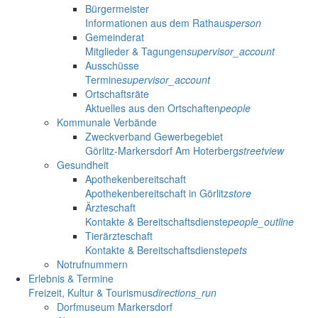
Bürgermeister
Informationen aus dem Rathaus
person
Gemeinderat
Mitglieder & Tagungen
supervisor_account
Ausschüsse
Termine
supervisor_account
Ortschaftsräte
Aktuelles aus den Ortschaften
people
Kommunale Verbände
Zweckverband Gewerbegebiet
Görlitz-Markersdorf Am Hoterberg
streetview
Gesundheit
Apothekenbereitschaft
Apothekenbereitschaft in Görlitz
store
Ärzteschaft
Kontakte & Bereitschaftsdienste
people_outline
Tierärzteschaft
Kontakte & Bereitschaftsdienste
pets
Notrufnummern
Erlebnis & Termine
Freizeit, Kultur & Tourismus
directions_run
Dorfmuseum Markersdorf