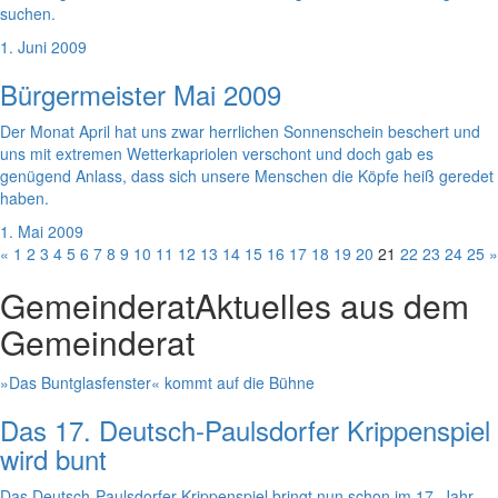
suchen.
1. Juni 2009
Bürgermeister Mai 2009
Der Monat April hat uns zwar herrlichen Sonnenschein beschert und
uns mit extremen Wetterkapriolen verschont und doch gab es
genügend Anlass, dass sich unsere Menschen die Köpfe heiß geredet
haben.
1. Mai 2009
«
1
2
3
4
5
6
7
8
9
10
11
12
13
14
15
16
17
18
19
20
21
22
23
24
25
»
Gemeinderat
Aktuelles aus dem
Gemeinderat
»Das Buntglasfenster« kommt auf die Bühne
Das 17. Deutsch-Paulsdorfer Krippenspiel
wird bunt
Das Deutsch-Paulsdorfer Krippenspiel bringt nun schon im 17. Jahr