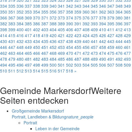
318
319
320
321
322
323
324
325
326
327
328
329
330
331
332
333
334
335
336
337
338
339
340
341
342
343
344
345
346
347
348
349
350
351
352
353
354
355
356
357
358
359
360
361
362
363
364
365
366
367
368
369
370
371
372
373
374
375
376
377
378
379
380
381
382
383
384
385
386
387
388
389
390
391
392
393
394
395
396
397
398
399
400
401
402
403
404
405
406
407
408
409
410
411
412
413
414
415
416
417
418
419
420
421
422
423
424
425
426
427
428
429
430
431
432
433
434
435
436
437
438
439
440
441
442
443
444
445
446
447
448
449
450
451
452
453
454
455
456
457
458
459
460
461
462
463
464
465
466
467
468
469
470
471
472
473
474
475
476
477
478
479
480
481
482
483
484
485
486
487
488
489
490
491
492
493
494
495
496
497
498
499
500
501
502
503
504
505
506
507
508
509
510
511
512
513
514
515
516
517
518
»
Gemeinde Markersdorf
Weitere
Seiten entdecken
Großgemeinde Markersdorf
Portrait, Landleben & Bildung
nature_people
Portrait
Leben in der Gemeinde