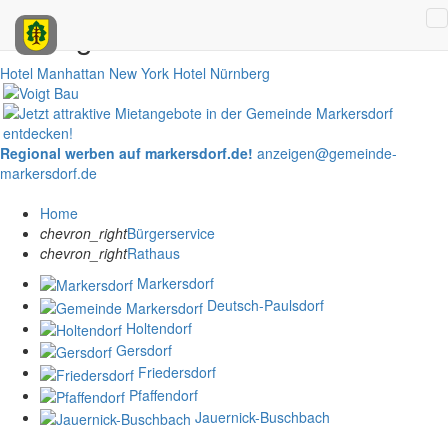
Anzeigen
Hotel Manhattan New York
Hotel Nürnberg
Regional werben auf markersdorf.de!
anzeigen@gemeinde-
markersdorf.de
Home
chevron_right
Bürgerservice
chevron_right
Rathaus
Markersdorf
Deutsch-Paulsdorf
Holtendorf
Gersdorf
Friedersdorf
Pfaffendorf
Jauernick-Buschbach