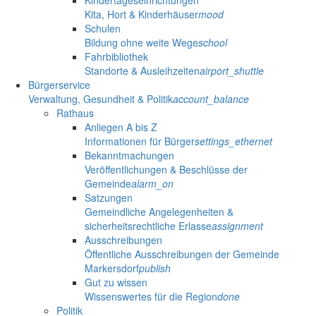
Kindertageseinrichtungen
Kita, Hort & Kinderhäuser
mood
Schulen
Bildung ohne weite Wege
school
Fahrbibliothek
Standorte & Ausleihzeiten
airport_shuttle
Bürgerservice
Verwaltung, Gesundheit & Politik
account_balance
Rathaus
Anliegen A bis Z
Informationen für Bürger
settings_ethernet
Bekanntmachungen
Veröffentlichungen & Beschlüsse der
Gemeinde
alarm_on
Satzungen
Gemeindliche Angelegenheiten &
sicherheitsrechtliche Erlasse
assignment
Ausschreibungen
Öffentliche Ausschreibungen der Gemeinde
Markersdorf
publish
Gut zu wissen
Wissenswertes für die Region
done
Politik