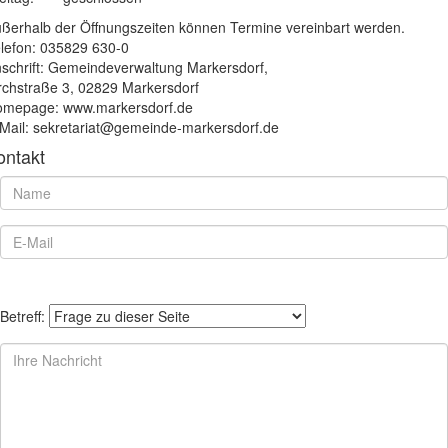
ßerhalb der Öffnungszeiten können Termine vereinbart werden.
lefon: 035829 630-0
schrift: Gemeindeverwaltung Markersdorf,
rchstraße 3, 02829 Markersdorf
mepage: www.markersdorf.de
Mail: sekretariat@gemeinde-markersdorf.de
ontakt
Betreff: