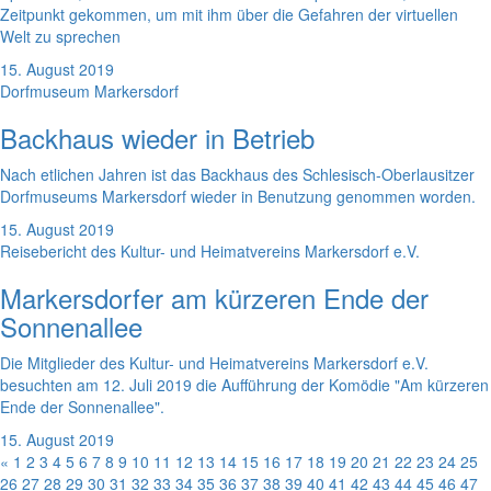
Zeitpunkt gekommen, um mit ihm über die Gefahren der virtuellen
Welt zu sprechen
15. August 2019
Dorfmuseum Markersdorf
Backhaus wieder in Betrieb
Nach etlichen Jahren ist das Backhaus des Schlesisch-Oberlausitzer
Dorfmuseums Markersdorf wieder in Benutzung genommen worden.
15. August 2019
Reisebericht des Kultur- und Heimatvereins Markersdorf e.V.
Markersdorfer am kürzeren Ende der
Sonnenallee
Die Mitglieder des Kultur- und Heimatvereins Markersdorf e.V.
besuchten am 12. Juli 2019 die Aufführung der Komödie "Am kürzeren
Ende der Sonnenallee".
15. August 2019
«
1
2
3
4
5
6
7
8
9
10
11
12
13
14
15
16
17
18
19
20
21
22
23
24
25
26
27
28
29
30
31
32
33
34
35
36
37
38
39
40
41
42
43
44
45
46
47