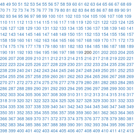
48
49
50
51
52
53
54
55
56
57
58
59
60
61
62
63
64
65
66
67
68
69
70
71
72
73
74
75
76
77
78
79
80
81
82
83
84
85
86
87
88
89
90
91
92
93
94
95
96
97
98
99
100
101
102
103
104
105
106
107
108
109
110
111
112
113
114
115
116
117
118
119
120
121
122
123
124
125
126
127
128
129
130
131
132
133
134
135
136
137
138
139
140
141
142
143
144
145
146
147
148
149
150
151
152
153
154
155
156
157
158
159
160
161
162
163
164
165
166
167
168
169
170
171
172
173
174
175
176
177
178
179
180
181
182
183
184
185
186
187
188
189
190
191
192
193
194
195
196
197
198
199
200
201
202
203
204
205
206
207
208
209
210
211
212
213
214
215
216
217
218
219
220
221
222
223
224
225
226
227
228
229
230
231
232
233
234
235
236
237
238
239
240
241
242
243
244
245
246
247
248
249
250
251
252
253
254
255
256
257
258
259
260
261
262
263
264
265
266
267
268
269
270
271
272
273
274
275
276
277
278
279
280
281
282
283
284
285
286
287
288
289
290
291
292
293
294
295
296
297
298
299
300
301
302
303
304
305
306
307
308
309
310
311
312
313
314
315
316
317
318
319
320
321
322
323
324
325
326
327
328
329
330
331
332
333
334
335
336
337
338
339
340
341
342
343
344
345
346
347
348
349
350
351
352
353
354
355
356
357
358
359
360
361
362
363
364
365
366
367
368
369
370
371
372
373
374
375
376
377
378
379
380
381
382
383
384
385
386
387
388
389
390
391
392
393
394
395
396
397
398
399
400
401
402
403
404
405
406
407
408
409
410
411
412
413