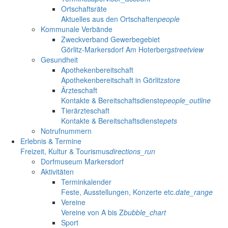
Ortschaftsräte
Aktuelles aus den Ortschaften
people
Kommunale Verbände
Zweckverband Gewerbegebiet
Görlitz-Markersdorf Am Hoterberg
streetview
Gesundheit
Apothekenbereitschaft
Apothekenbereitschaft in Görlitz
store
Ärzteschaft
Kontakte & Bereitschaftsdienste
people_outline
Tierärzteschaft
Kontakte & Bereitschaftsdienste
pets
Notrufnummern
Erlebnis & Termine
Freizeit, Kultur & Tourismus
directions_run
Dorfmuseum Markersdorf
Aktivitäten
Terminkalender
Feste, Ausstellungen, Konzerte etc.
date_range
Vereine
Vereine von A bis Z
bubble_chart
Sport