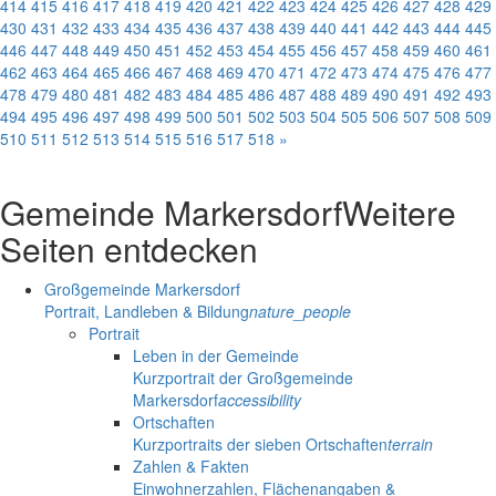
414
415
416
417
418
419
420
421
422
423
424
425
426
427
428
429
430
431
432
433
434
435
436
437
438
439
440
441
442
443
444
445
446
447
448
449
450
451
452
453
454
455
456
457
458
459
460
461
462
463
464
465
466
467
468
469
470
471
472
473
474
475
476
477
478
479
480
481
482
483
484
485
486
487
488
489
490
491
492
493
494
495
496
497
498
499
500
501
502
503
504
505
506
507
508
509
510
511
512
513
514
515
516
517
518
»
Gemeinde Markersdorf
Weitere
Seiten entdecken
Großgemeinde Markersdorf
Portrait, Landleben & Bildung
nature_people
Portrait
Leben in der Gemeinde
Kurzportrait der Großgemeinde
Markersdorf
accessibility
Ortschaften
Kurzportraits der sieben Ortschaften
terrain
Zahlen & Fakten
Einwohnerzahlen, Flächenangaben &