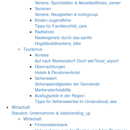
Vereine, Sportstätten & Aktuelles
fitness_center
Senioren
Vereine, Neuigkeiten & mehr
group
Kinder+Jugendliche
Tipps für Familien
child_care
Radfahren
Radwegenetz durch das sanfte
Hügelland
directions_bike
Tourismus
Anreise
Auf nach Markersdorf! Doch wie?
local_airport
Übernachtungen
Hotels & Pensionen
hotel
Sehenswert
Sehenswürdigkeiten der Gemeinde
Markersdorf
visibility
Ausflugsziele in der Region
Tipps für Sehenswertes im Umland
local_see
Wirtschaft
Standort, Unternehmen & Jobs
trending_up
Wirtschaft
Firmendatenbank