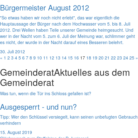
Bürgermeister August 2012
"So etwas haben wir noch nicht erlebt", das war eigentlich die
Hauptaussage der Bürger nach dem Hochwasser vom 5. bis 8. Juli
2012. Drei Wellen haben Teile unserer Gemeinde heimgesucht. Und
wer in der Nacht vom 5. zum 6. Juli der Meinung war, schlimmer geht
es nicht, der wurde in der Nacht darauf eines Besseren belehrt.
30. Juli 2012
«
1
2
3
4
5
6
7
8
9
10
11
12
13
14
15
16
17
18
19
20
21
22
23
24
25
»
Gemeinderat
Aktuelles aus dem
Gemeinderat
Was tun, wenn die Tür ins Schloss gefallen ist?
Ausgesperrt - und nun?
Tipp: Wer den Schlüssel versiegelt, kann seinen unbefugten Gebrauch
verhindern
15. August 2019