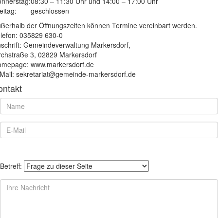
nnerstag:
08:30 – 11:30 Uhr und 14:00 – 17:00 Uhr
eitag:
geschlossen
ßerhalb der Öffnungszeiten können Termine vereinbart werden.
lefon: 035829 630-0
schrift: Gemeindeverwaltung Markersdorf,
rchstraße 3, 02829 Markersdorf
mepage: www.markersdorf.de
Mail: sekretariat@gemeinde-markersdorf.de
ontakt
Betreff: