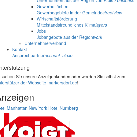
Unternehmen aus der Region von A bis Z
business
Gewerbeflächen
Gewerbegebiete in der Gemeinde
streetview
Wirtschaftsförderung
Mittelstandsfreundliches Klima
layers
Jobs
Jobangebote aus der Region
work
Unternehmerverband
Kontakt
Ansprechpartner
account_circle
nterstützung
suchen Sie unsere Anzeigenkunden oder werden Sie selbst zum
terstützer der Webseite markersdorf.de
!
Anzeigen
tel Manhattan New York
Hotel Nürnberg