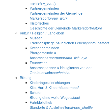
mehr
view_comfy
Partnergemeinden
Partnergemeinden der Gemeinde
Markersdorf
group_work
Historisches
Geschichte der Gemeinde Markersdorf
restore
Kultur / Religion / Landleben
Museen
Traditionspflege bäuerlichen Lebens
photo_camera
Kirchengemeinden
Pfarrgemeinde &
Ansprechpartner
panorama_fish_eye
Feuerwehr
Ansprechpartner & Neuigkeiten von den
Ortsfeuerwehren
whatshot
Bildung
Kindertageseinrichtungen
Kita, Hort & Kinderhäuser
mood
Schulen
Bildung ohne weite Wege
school
Fahrbibliothek
Standorte & Ausleihzeiten
airport_shuttle