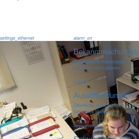
settings_ethernet
alarm_on
Bekanntmachungen
Redaktionelle Wiedergabe
amtlicher Informationen
publish
Ausschreibungen
Öffentliche Ausschreibungen der
Gemeinde Markersdorf
assignment
Satzungen