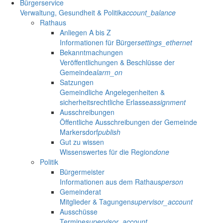
Bürgerservice
Verwaltung, Gesundheit & Politik
account_balance
Rathaus
Anliegen A bis Z
Informationen für Bürger
settings_ethernet
Bekanntmachungen
Veröffentlichungen & Beschlüsse der
Gemeinde
alarm_on
Satzungen
Gemeindliche Angelegenheiten &
sicherheitsrechtliche Erlasse
assignment
Ausschreibungen
Öffentliche Ausschreibungen der Gemeinde
Markersdorf
publish
Gut zu wissen
Wissenswertes für die Region
done
Politik
Bürgermeister
Informationen aus dem Rathaus
person
Gemeinderat
Mitglieder & Tagungen
supervisor_account
Ausschüsse
Termine
supervisor_account