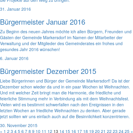
die Projekte auf den Weg zu bringen.
31. Januar 2016
Bürgermeister Januar 2016
Zu Beginn des neuen Jahres möchte ich allen Bürgern, Freunden und
Gästen der Gemeinde Markersdorf im Namen der Mitarbeiter der
Verwaltung und der Mitglieder des Gemeinderates ein frohes und
gesundes Jahr 2016 wünschen!
6. Januar 2016
Bürgermeister Dezember 2015
Liebe Bürgerinnen und Bürger der Gemeinde Markersdorf! Da ist der
Dezember schon wieder da und in ein paar Wochen ist Weihnachten.
Und mit welcher Zeit bringt man die Harmonie, die friedliche und
feierliche Stimmung mehr in Verbindung als mit dem Weihnachtsfest.
Vielen wird es bestimmt schwerfallen nach den Ereignissen in den
letzten Wochen an friedliche Weihnachten zu denken. Aber gerade
jetzt sollten wir uns einfach auch auf die Besinnlichkeit konzentrieren.
30. November 2015
«
1
2
3
4
5
6
7
8
9
10
11
12
13
14
15
16
17
18
19
20
21
22
23
24
25
»