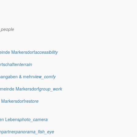
_people
dorf.de
einde Markersdorf
accessibility
Ortschaften
terrain
nangaben & mehr
view_comfy
meinde Markersdorf
group_work
 Markersdorf
restore
hen Lebens
photo_camera
hpartner
panorama_fish_eye