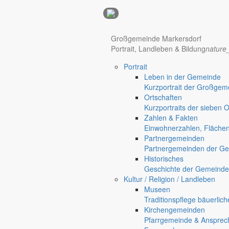
Anzeigen
Großgemeinde Markersdorf
Portrait, Landleben & Bildung
nature
Hotel Manhattan New York
Hotel Nürnberg
Portrait
Regional werben auf markersdorf.de!
anzeigen@gemeinde-markers
Leben in der Gemeinde
Kurzportrait der Großgem
Home
Ortschaften
chevron_right
Bürgerservice
Kurzportraits der sieben 
chevron_right
Rathaus
Zahlen & Fakten
Markersdorf
Einwohnerzahlen, Fläche
Deutsch-Paulsdorf
Partnergemeinden
Holtendorf
Partnergemeinden der Ge
Gersdorf
Historisches
Geschichte der Gemeinde
Friedersdorf
Kultur / Religion / Landleben
Pfaffendorf
Museen
Jauernick-Buschbach
Traditionspflege bäuerlic
Kirchengemeinden
Rathaus
Pfarrgemeinde & Ansprec