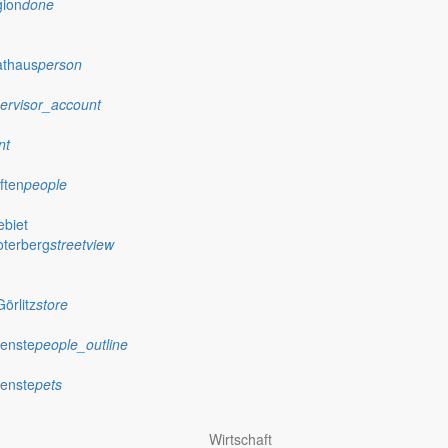
gion
done
athaus
person
ervisor_account
nt
ften
people
biet
oterberg
streetview
örlitz
store
ienste
people_outline
ienste
pets
Wirtschaft