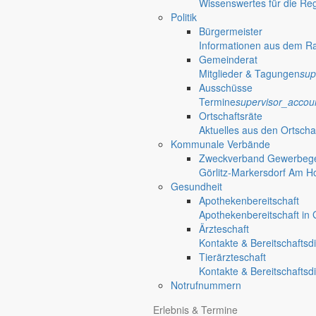
Wissenswertes für die Re
Politik
Bürgermeister
Informationen aus dem R
Gemeinderat
Mitglieder & Tagungen
sup
Ausschüsse
Termine
supervisor_accou
Ortschaftsräte
Aktuelles aus den Ortscha
Kommunale Verbände
Zweckverband Gewerbege
Görlitz-Markersdorf Am H
Gesundheit
Apothekenbereitschaft
Apothekenbereitschaft in G
Ärzteschaft
Kontakte & Bereitschaftsd
Tierärzteschaft
Kontakte & Bereitschaftsd
Notrufnummern
Anliegen A bis Z
Erlebnis & Termine