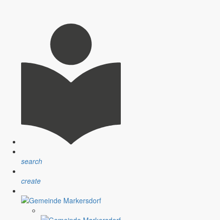
nte man das nicht nur an den sonnigen Tagen und den steigenden
seitigt sind!
 noch keinen Handschlag bei der Beseitigung der Straßenlöcher
ichen unserer Gemeinde wohl noch das ganze Jahr sehen können!
dann denkt man unweigerlich an die Frühlingsblüher, die erwachende
einen besonderen Höhepunkt.
search
create
morgen mit Freunden durch eine Hauseinfahrt in Cottbus gegangen