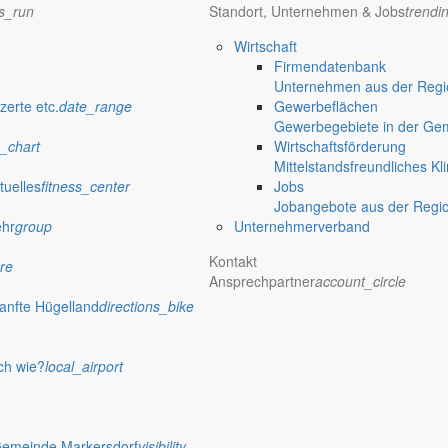
ns_run
Standort, Unternehmen & Jobs
trendi
Wirtschaft
Firmendatenbank
Unternehmen aus der Regio
verwaltung Markersdorf
zerte etc.
date_range
Gewerbeflächen
Gewerbegebiete in der Ge
_chart
Wirtschaftsförderung
Mittelstandsfreundliches Kl
tuelles
fitness_center
Jobs
Jobangebote aus der Regi
ehr
group
Unternehmerverband
Kontakt
re
Ansprechpartner
account_circle
anfte Hügelland
directions_bike
ch wie?
local_airport
 Rathaus
Gemeinde Markersdorf
visibility