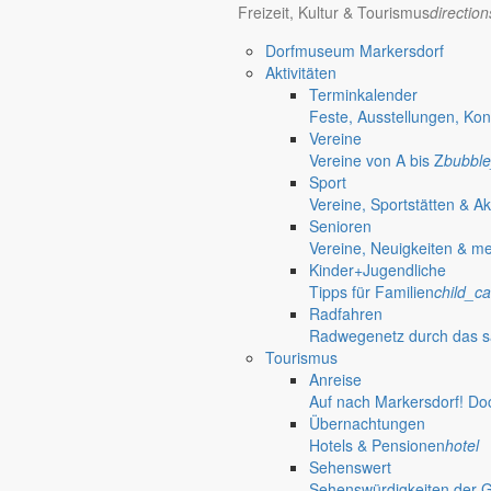
Freizeit, Kultur & Tourismus
directio
Bürgerinformationen, Dokumente & mehr
Dorfmuseum Markersdorf
Aktivitäten
Terminkalender
Öffnungszeiten Rathaus
Gemeinde
Feste, Ausstellungen, Kon
Vereine
Montag:
08:30 – 11:30 Uhr
Vereine von A bis Z
bubble
Dienstag:
08:30 – 11:30 Uhr und 14:00 – 18:00 Uhr
Sport
Mittwoch:
geschlossen
Vereine, Sportstätten & Ak
Donnerstag:
08:30 – 11:30 Uhr und 14:00 – 17:00 Uhr
Senioren
Freitag:
geschlossen
Vereine, Neuigkeiten & m
Außerhalb der Öffnungszeiten können Termine vereinbart werden.
Kinder+Jugendliche
Telefon: 035829 630-0
Tipps für Familien
child_ca
Anschrift: Gemeindeverwaltung Markersdorf,
Radfahren
Kirchstraße 3, 02829 Markersdorf
Radwegenetz durch das s
Homepage: www.markersdorf.de
Tourismus
E-Mail: sekretariat@gemeinde-markersdorf.de
Anreise
Auf nach Markersdorf! Do
Bürgermeister
Aktuelles aus dem
Übernachtungen
Hotels & Pensionen
hotel
Sehenswert
Bürgermeister Mai 2013
Sehenswürdigkeiten der 