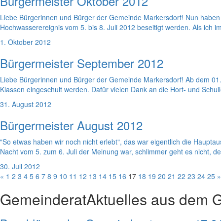
Bürgermeister Oktober 2012
Liebe Bürgerinnen und Bürger der Gemeinde Markersdorf! Nun haben 
Hochwasserereignis vom 5. bis 8. Juli 2012 beseitigt werden. Als ich i
1. Oktober 2012
Bürgermeister September 2012
Liebe Bürgerinnen und Bürger der Gemeinde Markersdorf! Ab dem 01. 
Klassen eingeschult werden. Dafür vielen Dank an die Hort- und Schul
31. August 2012
Bürgermeister August 2012
"So etwas haben wir noch nicht erlebt", das war eigentlich die Haup
Nacht vom 5. zum 6. Juli der Meinung war, schlimmer geht es nicht, de
30. Juli 2012
«
1
2
3
4
5
6
7
8
9
10
11
12
13
14
15
16
17
18
19
20
21
22
23
24
25
»
Gemeinderat
Aktuelles aus dem 