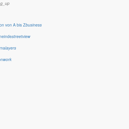
ng_up
n von A bis Z
business
meinde
streetview
ima
layers
on
work