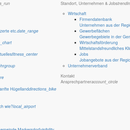
ns_run
Standort, Unternehmen & Jobs
trendi
Wirtschaft
Firmendatenbank
Unternehmen aus der Regio
zerte etc.
date_range
Gewerbeflächen
Gewerbegebiete in der Ge
_chart
Wirtschaftsförderung
Mittelstandsfreundliches Kl
tuelles
fitness_center
Jobs
Jobangebote aus der Regi
ehr
group
Unternehmerverband
Kontakt
re
Ansprechpartner
account_circle
anfte Hügelland
directions_bike
ch wie?
local_airport
Gemeinde Markersdorf
visibility