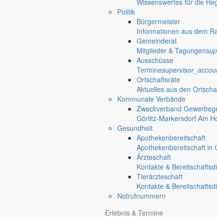
Wissenswertes für die Re
Politik
Bürgermeister
Informationen aus dem R
Gemeinderat
Mitglieder & Tagungen
sup
Ausschüsse
Termine
supervisor_accou
Ortschaftsräte
Aktuelles aus den Ortscha
Kommunale Verbände
Zweckverband Gewerbege
Görlitz-Markersdorf Am H
Gesundheit
Apothekenbereitschaft
Apothekenbereitschaft in G
Ärzteschaft
Kontakte & Bereitschaftsd
Tierärzteschaft
Kontakte & Bereitschaftsd
Notrufnummern
Erlebnis & Termine