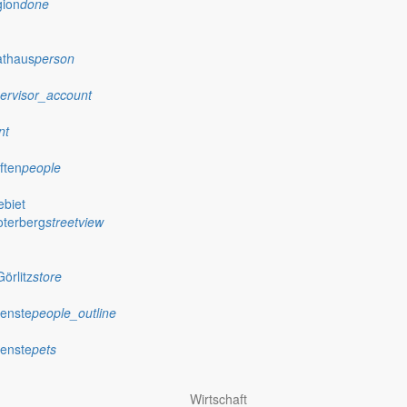
gion
done
athaus
person
ervisor_account
nt
ften
people
biet
oterberg
streetview
örlitz
store
ienste
people_outline
ienste
pets
Wirtschaft