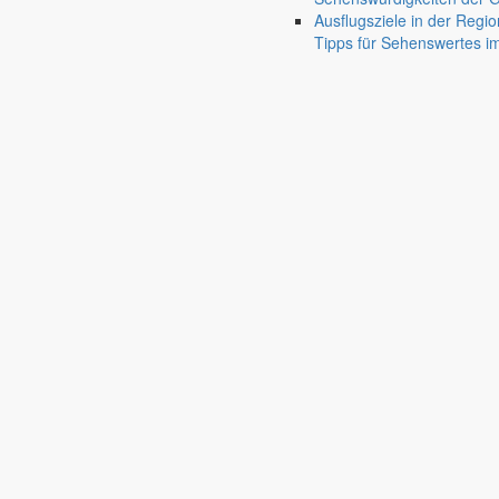
Friedersdorf
Ausflugsziele in der Regio
Pfaffendorf
Tipps für Sehenswertes 
Jauernick-Buschbach
Rathaus
Informationen aus dem Rathaus
Früher musste man wegen jeder Angelegenheit “uff de Gemeende”, heute
unterschiedlichen Anliegen finden Sie hier ebenso wie die Wiedergabe v
In der Rubrik “Rathaus” geht der Blick etwas weiter über die Markers
Reichen Sie gern Vorschläge ein, was unter “Anliegen von A bis Z” n
settings_ethernet
alarm_on
Anliegen A bis Z
Bekanntm
Bürgerinformationen, Dokumente & mehr
Redaktionelle W