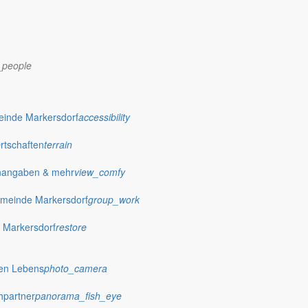
_people
dorf.de
einde Markersdorf
accessibility
Ortschaften
terrain
nangaben & mehr
view_comfy
meinde Markersdorf
group_work
 Markersdorf
restore
hen Lebens
photo_camera
hpartner
panorama_fish_eye