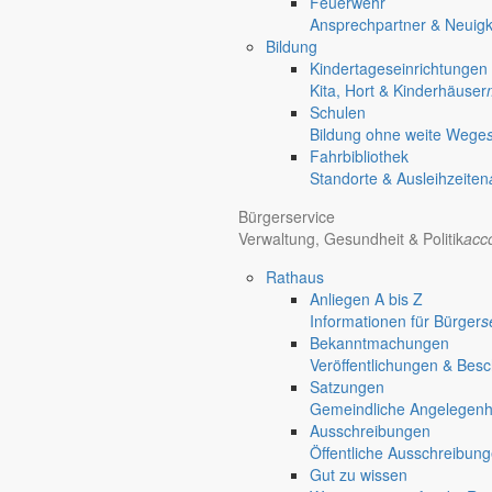
Feuerwehr
Ansprechpartner & Neuigk
Bildung
Kindertageseinrichtungen
Kita, Hort & Kinderhäuser
Schulen
Bildung ohne weite Wege
Fahrbibliothek
Standorte & Ausleihzeiten
Bürgerservice
Verwaltung, Gesundheit & Politik
acc
Rathaus
Anliegen A bis Z
Informationen für Bürger
s
Bekanntmachungen
Veröffentlichungen & Bes
Satzungen
Gemeindliche Angelegenhei
Ausschreibungen
Öffentliche Ausschreibun
Gut zu wissen