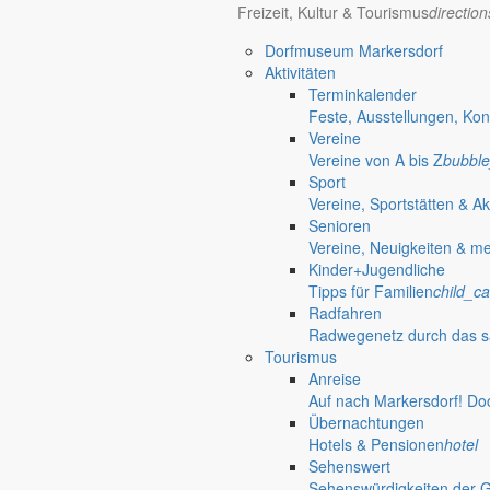
Freizeit, Kultur & Tourismus
directio
Dorfmuseum Markersdorf
Aktivitäten
Terminkalender
Feste, Ausstellungen, Kon
Vereine
Vereine von A bis Z
bubble
Sport
Vereine, Sportstätten & Ak
Senioren
Vereine, Neuigkeiten & m
Kinder+Jugendliche
Tipps für Familien
child_ca
Radfahren
Radwegenetz durch das s
Tourismus
Anreise
Auf nach Markersdorf! Do
Deutsch-Paulsdorf
Übernachtungen
Holtendorf
Hotels & Pensionen
hotel
Sehenswert
Gersdorf
Sehenswürdigkeiten der 