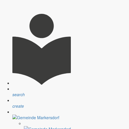
nsprechpartner, Öffnungszeiten und Informationen zu
sblatt” erfolgt sind.
ndlichen Raum werden aufgegriffen.
search
create
assignment
Satzungen
r Gemeinde
Verfahrensvorschriften und Gebühren