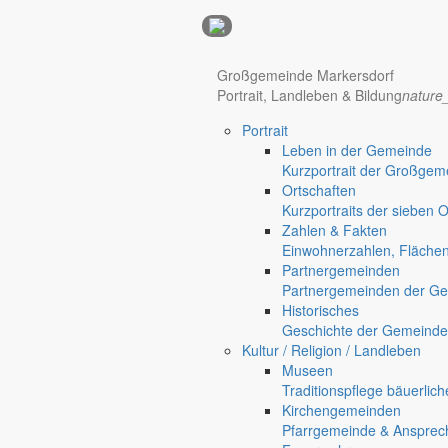
Anzeigen
Hotel Manhattan New York
Hotel Nürnberg
Großgemeinde Markersdorf
Portrait, Landleben & Bildung
nature
Portrait
Regional werben auf markersdorf.de!
anzeigen@gemeinde-markers
Leben in der Gemeinde
Kurzportrait der Großgem
Home
Ortschaften
chevron_right
Bürgerservice
Kurzportraits der sieben 
chevron_right
Rathaus
Zahlen & Fakten
Markersdorf
Einwohnerzahlen, Fläche
Partnergemeinden
Partnergemeinden der Ge
Historisches
Geschichte der Gemeinde
Kultur / Religion / Landleben
Museen
Traditionspflege bäuerlic
Kirchengemeinden
Pfarrgemeinde & Ansprec