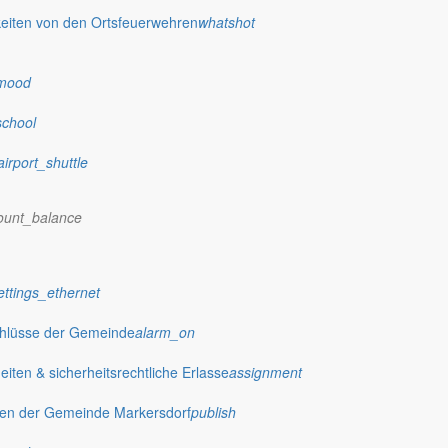
eiten von den Ortsfeuerwehren
whatshot
mood
school
airport_shuttle
ount_balance
ettings_ethernet
chlüsse der Gemeinde
alarm_on
ten & sicherheitsrechtliche Erlasse
assignment
gen der Gemeinde Markersdorf
publish