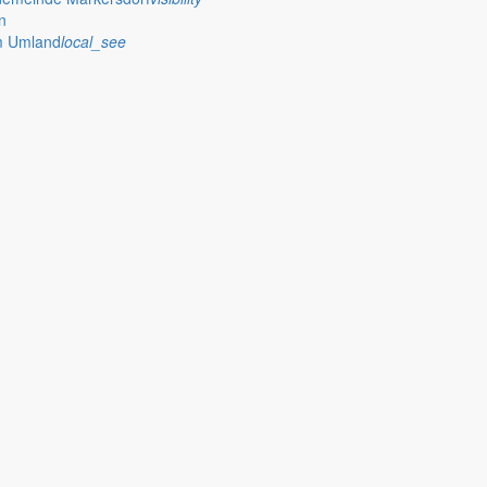
n
im Umland
local_see
 stellt das Rathaus Markersdorf viele Informationen online bereit. A
on Veröffentlichungen, die amtlich im “Schöpsboten – Dorfzeitung & Amt
dorfer Kirchtürme hinaus und Belange der Region und des Lebens im lä
och aufgenommen werden sollte!
publish
achungen
Ausschreibungen
iedergabe amtlicher
Öffentliche Ausschreibungen de