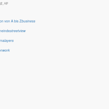
ng_up
n von A bis Z
business
meinde
streetview
ima
layers
on
work