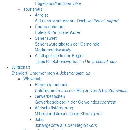
Hügelland
directions_bike
Tourismus
Anreise
Auf nach Markersdorf! Doch wie?
local_airport
Übernachtungen
Hotels & Pensionen
hotel
Sehenswert
Sehenswürdigkeiten der Gemeinde
Markersdorf
visibility
Ausflugsziele in der Region
Tipps für Sehenswertes im Umland
local_see
Wirtschaft
Standort, Unternehmen & Jobs
trending_up
Wirtschaft
Firmendatenbank
Unternehmen aus der Region von A bis Z
business
Gewerbeflächen
Gewerbegebiete in der Gemeinde
streetview
Wirtschaftsförderung
Mittelstandsfreundliches Klima
layers
Jobs
Jobangebote aus der Region
work