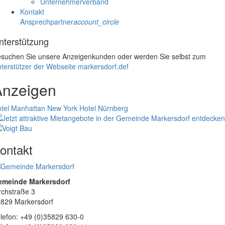
Unternehmerverband
Kontakt
Ansprechpartner
account_circle
nterstützung
suchen Sie unsere Anzeigenkunden oder werden Sie selbst zum
terstützer der Webseite markersdorf.de
!
Anzeigen
tel Manhattan New York
Hotel Nürnberg
ontakt
emeinde Markersdorf
rchstraße 3
829 Markersdorf
lefon: +49 (0)35829 630-0