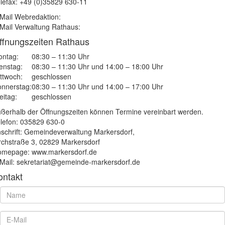
lefax: +49 (0)35829 630-11
Mail Webredaktion:
Mail Verwaltung Rathaus:
ffnungszeiten Rathaus
ntag:
08:30 – 11:30 Uhr
enstag:
08:30 – 11:30 Uhr und 14:00 – 18:00 Uhr
ttwoch:
geschlossen
nnerstag:
08:30 – 11:30 Uhr und 14:00 – 17:00 Uhr
eitag:
geschlossen
ßerhalb der Öffnungszeiten können Termine vereinbart werden.
lefon: 035829 630-0
schrift: Gemeindeverwaltung Markersdorf,
rchstraße 3, 02829 Markersdorf
mepage: www.markersdorf.de
Mail: sekretariat@gemeinde-markersdorf.de
ontakt