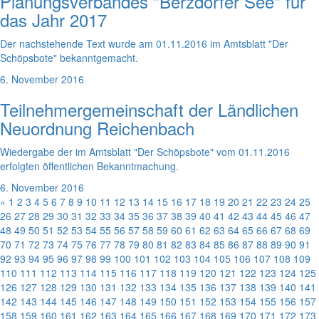
Planungsverbandes "Berzdorfer See" für
das Jahr 2017
Der nachstehende Text wurde am 01.11.2016 im Amtsblatt "Der
Schöpsbote" bekanntgemacht.
6. November 2016
Teilnehmergemeinschaft der Ländlichen
Neuordnung Reichenbach
Wiedergabe der im Amtsblatt "Der Schöpsbote" vom 01.11.2016
erfolgten öffentlichen Bekanntmachung.
6. November 2016
«
1
2
3
4
5
6
7
8
9
10
11
12
13
14
15
16
17
18
19
20
21
22
23
24
25
26
27
28
29
30
31
32
33
34
35
36
37
38
39
40
41
42
43
44
45
46
47
48
49
50
51
52
53
54
55
56
57
58
59
60
61
62
63
64
65
66
67
68
69
70
71
72
73
74
75
76
77
78
79
80
81
82
83
84
85
86
87
88
89
90
91
92
93
94
95
96
97
98
99
100
101
102
103
104
105
106
107
108
109
110
111
112
113
114
115
116
117
118
119
120
121
122
123
124
125
126
127
128
129
130
131
132
133
134
135
136
137
138
139
140
141
142
143
144
145
146
147
148
149
150
151
152
153
154
155
156
157
158
159
160
161
162
163
164
165
166
167
168
169
170
171
172
173