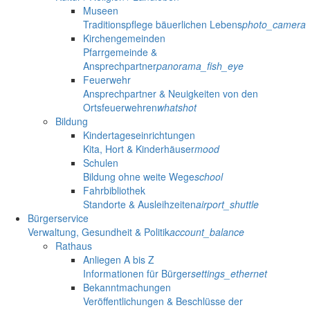
Museen
Traditionspflege bäuerlichen Lebens
photo_camera
Kirchengemeinden
Pfarrgemeinde &
Ansprechpartner
panorama_fish_eye
Feuerwehr
Ansprechpartner & Neuigkeiten von den
Ortsfeuerwehren
whatshot
Bildung
Kindertageseinrichtungen
Kita, Hort & Kinderhäuser
mood
Schulen
Bildung ohne weite Wege
school
Fahrbibliothek
Standorte & Ausleihzeiten
airport_shuttle
Bürgerservice
Verwaltung, Gesundheit & Politik
account_balance
Rathaus
Anliegen A bis Z
Informationen für Bürger
settings_ethernet
Bekanntmachungen
Veröffentlichungen & Beschlüsse der