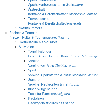
Apothekenbereitschaft in Görlitz
store
Ärzteschaft
Kontakte & Bereitschaftsdienste
people_outline
Tierärzteschaft
Kontakte & Bereitschaftsdienste
pets
Notrufnummern
Erlebnis & Termine
Freizeit, Kultur & Tourismus
directions_run
Dorfmuseum Markersdorf
Aktivitäten
Terminkalender
Feste, Ausstellungen, Konzerte etc.
date_range
Vereine
Vereine von A bis Z
bubble_chart
Sport
Vereine, Sportstätten & Aktuelles
fitness_center
Senioren
Vereine, Neuigkeiten & mehr
group
Kinder+Jugendliche
Tipps für Familien
child_care
Radfahren
Radwegenetz durch das sanfte