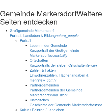
Gemeinde Markersdorf
Weitere
Seiten entdecken
Großgemeinde Markersdorf
Portrait, Landleben & Bildung
nature_people
Portrait
Leben in der Gemeinde
Kurzportrait der Großgemeinde
Markersdorf
accessibility
Ortschaften
Kurzportraits der sieben Ortschaften
terrain
Zahlen & Fakten
Einwohnerzahlen, Flächenangaben &
mehr
view_comfy
Partnergemeinden
Partnergemeinden der Gemeinde
Markersdorf
group_work
Historisches
Geschichte der Gemeinde Markersdorf
restore
Kultur / Religion / Landleben