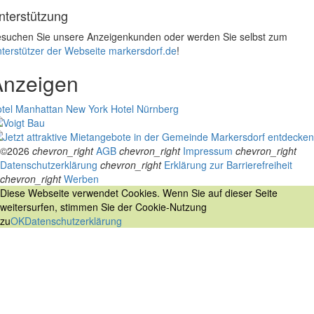
nterstützung
suchen Sie unsere Anzeigenkunden oder werden Sie selbst zum
terstützer der Webseite markersdorf.de
!
Anzeigen
tel Manhattan New York
Hotel Nürnberg
©2026
chevron_right
AGB
chevron_right
Impressum
chevron_right
Datenschutzerklärung
chevron_right
Erklärung zur Barrierefreiheit
chevron_right
Werben
Diese Webseite verwendet Cookies. Wenn Sie auf dieser Seite
weitersurfen, stimmen Sie der Cookie-Nutzung
zu
OK
Datenschutzerklärung