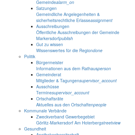
Gemeinde
alarm_on
Satzungen
Gemeindliche Angelegenheiten &
sicherheitsrechtliche Erlasse
assignment
Ausschreibungen
Öffentliche Ausschreibungen der Gemeinde
Markersdorf
publish
Gut zu wissen
Wissenswertes für die Region
done
Politik
Bürgermeister
Informationen aus dem Rathaus
person
Gemeinderat
Mitglieder & Tagungen
supervisor_account
Ausschüsse
Termine
supervisor_account
Ortschaftsräte
Aktuelles aus den Ortschaften
people
Kommunale Verbände
Zweckverband Gewerbegebiet
Görlitz-Markersdorf Am Hoterberg
streetview
Gesundheit
Apothekenbereitschaft