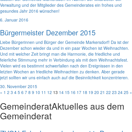
Verwaltung und der Mitglieder des Gemeinderates ein frohes und
gesundes Jahr 2016 wünschen!
6. Januar 2016
Bürgermeister Dezember 2015
Liebe Bürgerinnen und Bürger der Gemeinde Markersdorf! Da ist der
Dezember schon wieder da und in ein paar Wochen ist Weihnachten.
Und mit welcher Zeit bringt man die Harmonie, die friedliche und
feierliche Stimmung mehr in Verbindung als mit dem Weihnachtsfest.
Vielen wird es bestimmt schwerfallen nach den Ereignissen in den
letzten Wochen an friedliche Weihnachten zu denken. Aber gerade
jetzt sollten wir uns einfach auch auf die Besinnlichkeit konzentrieren.
30. November 2015
«
1
2
3
4
5
6
7
8
9
10
11
12
13
14
15
16
17
18
19
20
21
22
23
24
25
»
Gemeinderat
Aktuelles aus dem
Gemeinderat