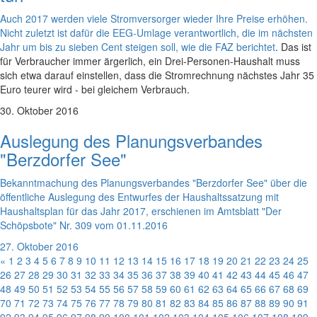
Auch 2017 werden viele Stromversorger wieder Ihre Preise erhöhen.
Nicht zuletzt ist dafür die EEG-Umlage verantwortlich, die im nächsten
Jahr um bis zu sieben Cent steigen soll,
wie die FAZ berichtet
. Das ist
für Verbraucher immer ärgerlich, ein Drei-Personen-Haushalt muss
sich etwa darauf einstellen, dass die Stromrechnung nächstes Jahr 35
Euro teurer wird - bei gleichem Verbrauch.
30. Oktober 2016
Auslegung des Planungsverbandes
"Berzdorfer See"
Bekanntmachung des Planungsverbandes "Berzdorfer See" über die
öffentliche Auslegung des Entwurfes der Haushaltssatzung mit
Haushaltsplan für das Jahr 2017, erschienen im Amtsblatt "Der
Schöpsbote" Nr. 309 vom 01.11.2016
27. Oktober 2016
«
1
2
3
4
5
6
7
8
9
10
11
12
13
14
15
16
17
18
19
20
21
22
23
24
25
26
27
28
29
30
31
32
33
34
35
36
37
38
39
40
41
42
43
44
45
46
47
48
49
50
51
52
53
54
55
56
57
58
59
60
61
62
63
64
65
66
67
68
69
70
71
72
73
74
75
76
77
78
79
80
81
82
83
84
85
86
87
88
89
90
91