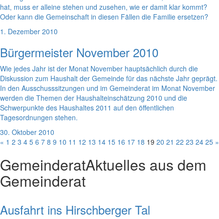
hat, muss er alleine stehen und zusehen, wie er damit klar kommt?
Oder kann die Gemeinschaft in diesen Fällen die Familie ersetzen?
1. Dezember 2010
Bürgermeister November 2010
Wie jedes Jahr ist der Monat November hauptsächlich durch die
Diskussion zum Haushalt der Gemeinde für das nächste Jahr geprägt.
In den Ausschusssitzungen und im Gemeinderat im Monat November
werden die Themen der Haushalteinschätzung 2010 und die
Schwerpunkte des Haushaltes 2011 auf den öffentlichen
Tagesordnungen stehen.
30. Oktober 2010
«
1
2
3
4
5
6
7
8
9
10
11
12
13
14
15
16
17
18
19
20
21
22
23
24
25
»
Gemeinderat
Aktuelles aus dem
Gemeinderat
Ausfahrt ins Hirschberger Tal