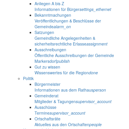
Anliegen A bis Z
Informationen für Bürger
settings_ethernet
Bekanntmachungen
Veröffentlichungen & Beschlüsse der
Gemeinde
alarm_on
Satzungen
Gemeindliche Angelegenheiten &
sicherheitsrechtliche Erlasse
assignment
Ausschreibungen
Öffentliche Ausschreibungen der Gemeinde
Markersdorf
publish
Gut zu wissen
Wissenswertes für die Region
done
Politik
Bürgermeister
Informationen aus dem Rathaus
person
Gemeinderat
Mitglieder & Tagungen
supervisor_account
Ausschüsse
Termine
supervisor_account
Ortschaftsräte
Aktuelles aus den Ortschaften
people