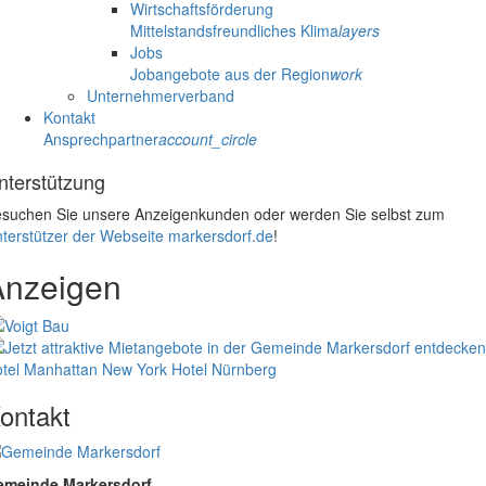
Wirtschaftsförderung
Mittelstandsfreundliches Klima
layers
Jobs
Jobangebote aus der Region
work
Unternehmerverband
Kontakt
Ansprechpartner
account_circle
nterstützung
suchen Sie unsere Anzeigenkunden oder werden Sie selbst zum
terstützer der Webseite markersdorf.de
!
Anzeigen
tel Manhattan New York
Hotel Nürnberg
ontakt
emeinde Markersdorf