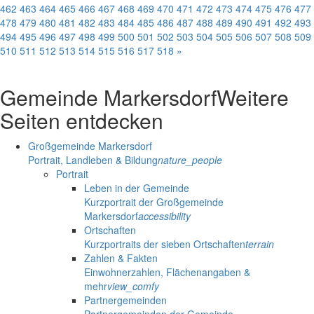
462
463
464
465
466
467
468
469
470
471
472
473
474
475
476
477
478
479
480
481
482
483
484
485
486
487
488
489
490
491
492
493
494
495
496
497
498
499
500
501
502
503
504
505
506
507
508
509
510
511
512
513
514
515
516
517
518
»
Gemeinde Markersdorf
Weitere
Seiten entdecken
Großgemeinde Markersdorf
Portrait, Landleben & Bildung
nature_people
Portrait
Leben in der Gemeinde
Kurzportrait der Großgemeinde
Markersdorf
accessibility
Ortschaften
Kurzportraits der sieben Ortschaften
terrain
Zahlen & Fakten
Einwohnerzahlen, Flächenangaben &
mehr
view_comfy
Partnergemeinden