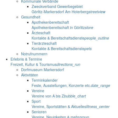
Kommunale Verbände
Zweckverband Gewerbegebiet
Görlitz-Markersdorf Am Hoterberg
streetview
Gesundheit
Apothekenbereitschaft
Apothekenbereitschaft in Görlitz
store
Ärzteschaft
Kontakte & Bereitschaftsdienste
people_outline
Tierärzteschaft
Kontakte & Bereitschaftsdienste
pets
Notrufnummern
Erlebnis & Termine
Freizeit, Kultur & Tourismus
directions_run
Dorfmuseum Markersdorf
Aktivitäten
Terminkalender
Feste, Ausstellungen, Konzerte etc.
date_range
Vereine
Vereine von A bis Z
bubble_chart
Sport
Vereine, Sportstätten & Aktuelles
fitness_center
Senioren
Vereine, Neuigkeiten & mehr
group