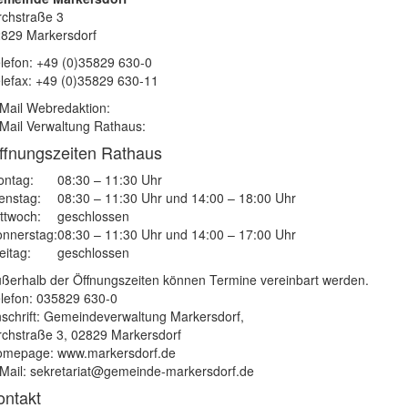
rchstraße 3
829 Markersdorf
lefon: +49 (0)35829 630-0
lefax: +49 (0)35829 630-11
Mail Webredaktion:
Mail Verwaltung Rathaus:
ffnungszeiten Rathaus
ntag:
08:30 – 11:30 Uhr
enstag:
08:30 – 11:30 Uhr und 14:00 – 18:00 Uhr
ttwoch:
geschlossen
nnerstag:
08:30 – 11:30 Uhr und 14:00 – 17:00 Uhr
eitag:
geschlossen
ßerhalb der Öffnungszeiten können Termine vereinbart werden.
lefon: 035829 630-0
schrift: Gemeindeverwaltung Markersdorf,
rchstraße 3, 02829 Markersdorf
mepage: www.markersdorf.de
Mail: sekretariat@gemeinde-markersdorf.de
ontakt