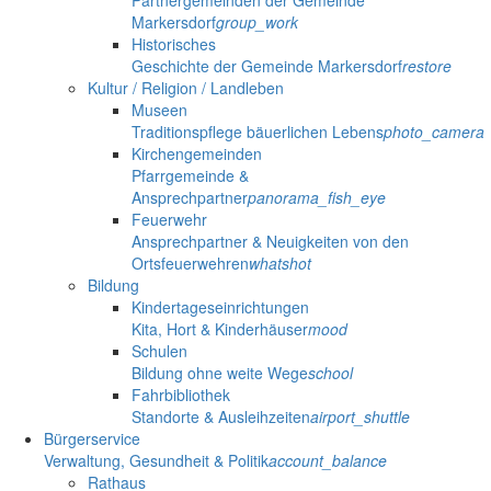
Partnergemeinden der Gemeinde
Markersdorf
group_work
Historisches
Geschichte der Gemeinde Markersdorf
restore
Kultur / Religion / Landleben
Museen
Traditionspflege bäuerlichen Lebens
photo_camera
Kirchengemeinden
Pfarrgemeinde &
Ansprechpartner
panorama_fish_eye
Feuerwehr
Ansprechpartner & Neuigkeiten von den
Ortsfeuerwehren
whatshot
Bildung
Kindertageseinrichtungen
Kita, Hort & Kinderhäuser
mood
Schulen
Bildung ohne weite Wege
school
Fahrbibliothek
Standorte & Ausleihzeiten
airport_shuttle
Bürgerservice
Verwaltung, Gesundheit & Politik
account_balance
Rathaus