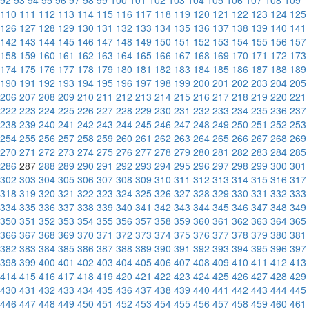
92
93
94
95
96
97
98
99
100
101
102
103
104
105
106
107
108
109
110
111
112
113
114
115
116
117
118
119
120
121
122
123
124
125
126
127
128
129
130
131
132
133
134
135
136
137
138
139
140
141
142
143
144
145
146
147
148
149
150
151
152
153
154
155
156
157
158
159
160
161
162
163
164
165
166
167
168
169
170
171
172
173
174
175
176
177
178
179
180
181
182
183
184
185
186
187
188
189
190
191
192
193
194
195
196
197
198
199
200
201
202
203
204
205
206
207
208
209
210
211
212
213
214
215
216
217
218
219
220
221
222
223
224
225
226
227
228
229
230
231
232
233
234
235
236
237
238
239
240
241
242
243
244
245
246
247
248
249
250
251
252
253
254
255
256
257
258
259
260
261
262
263
264
265
266
267
268
269
270
271
272
273
274
275
276
277
278
279
280
281
282
283
284
285
286
287
288
289
290
291
292
293
294
295
296
297
298
299
300
301
302
303
304
305
306
307
308
309
310
311
312
313
314
315
316
317
318
319
320
321
322
323
324
325
326
327
328
329
330
331
332
333
334
335
336
337
338
339
340
341
342
343
344
345
346
347
348
349
350
351
352
353
354
355
356
357
358
359
360
361
362
363
364
365
366
367
368
369
370
371
372
373
374
375
376
377
378
379
380
381
382
383
384
385
386
387
388
389
390
391
392
393
394
395
396
397
398
399
400
401
402
403
404
405
406
407
408
409
410
411
412
413
414
415
416
417
418
419
420
421
422
423
424
425
426
427
428
429
430
431
432
433
434
435
436
437
438
439
440
441
442
443
444
445
446
447
448
449
450
451
452
453
454
455
456
457
458
459
460
461