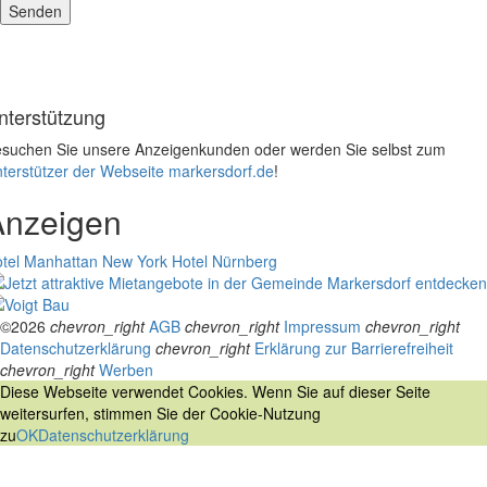
nterstützung
suchen Sie unsere Anzeigenkunden oder werden Sie selbst zum
terstützer der Webseite markersdorf.de
!
Anzeigen
tel Manhattan New York
Hotel Nürnberg
©2026
chevron_right
AGB
chevron_right
Impressum
chevron_right
Datenschutzerklärung
chevron_right
Erklärung zur Barrierefreiheit
chevron_right
Werben
Diese Webseite verwendet Cookies. Wenn Sie auf dieser Seite
weitersurfen, stimmen Sie der Cookie-Nutzung
zu
OK
Datenschutzerklärung