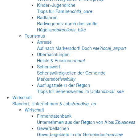
Kinder+Jugendliche
Tipps für Familien
child_care
Radfahren
Radwegenetz durch das sanfte
Hügelland
directions_bike
Tourismus
Anreise
Auf nach Markersdorf! Doch wie?
local_airport
Übernachtungen
Hotels & Pensionen
hotel
Sehenswert
Sehenswürdigkeiten der Gemeinde
Markersdorf
visibility
Ausflugsziele in der Region
Tipps für Sehenswertes im Umland
local_see
Wirtschaft
Standort, Unternehmen & Jobs
trending_up
Wirtschaft
Firmendatenbank
Unternehmen aus der Region von A bis Z
business
Gewerbeflächen
Gewerbegebiete in der Gemeinde
streetview