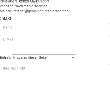
rchstraße 3, 02829 Markersdorf
mepage: www.markersdorf.de
Mail: sekretariat@gemeinde-markersdorf.de
ontakt
Betreff: