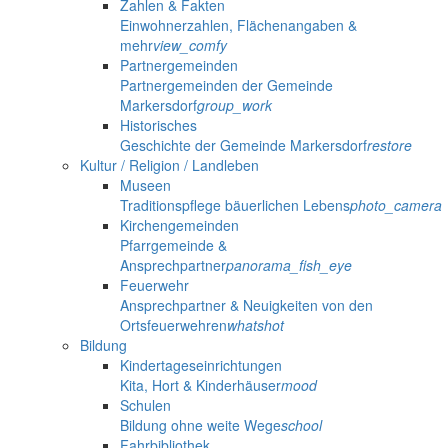
Zahlen & Fakten
Einwohnerzahlen, Flächenangaben &
mehr
view_comfy
Partnergemeinden
Partnergemeinden der Gemeinde
Markersdorf
group_work
Historisches
Geschichte der Gemeinde Markersdorf
restore
Kultur / Religion / Landleben
Museen
Traditionspflege bäuerlichen Lebens
photo_camera
Kirchengemeinden
Pfarrgemeinde &
Ansprechpartner
panorama_fish_eye
Feuerwehr
Ansprechpartner & Neuigkeiten von den
Ortsfeuerwehren
whatshot
Bildung
Kindertageseinrichtungen
Kita, Hort & Kinderhäuser
mood
Schulen
Bildung ohne weite Wege
school
Fahrbibliothek