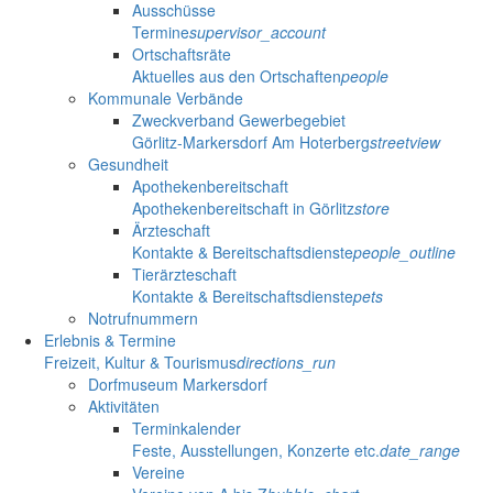
Ausschüsse
Termine
supervisor_account
Ortschaftsräte
Aktuelles aus den Ortschaften
people
Kommunale Verbände
Zweckverband Gewerbegebiet
Görlitz-Markersdorf Am Hoterberg
streetview
Gesundheit
Apothekenbereitschaft
Apothekenbereitschaft in Görlitz
store
Ärzteschaft
Kontakte & Bereitschaftsdienste
people_outline
Tierärzteschaft
Kontakte & Bereitschaftsdienste
pets
Notrufnummern
Erlebnis & Termine
Freizeit, Kultur & Tourismus
directions_run
Dorfmuseum Markersdorf
Aktivitäten
Terminkalender
Feste, Ausstellungen, Konzerte etc.
date_range
Vereine