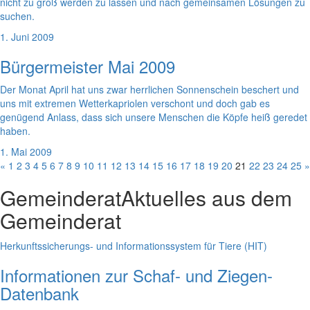
nicht zu groß werden zu lassen und nach gemeinsamen Lösungen zu
suchen.
1. Juni 2009
Bürgermeister Mai 2009
Der Monat April hat uns zwar herrlichen Sonnenschein beschert und
uns mit extremen Wetterkapriolen verschont und doch gab es
genügend Anlass, dass sich unsere Menschen die Köpfe heiß geredet
haben.
1. Mai 2009
«
1
2
3
4
5
6
7
8
9
10
11
12
13
14
15
16
17
18
19
20
21
22
23
24
25
»
Gemeinderat
Aktuelles aus dem
Gemeinderat
Herkunftssicherungs- und Informationssystem für Tiere (HIT)
Informationen zur Schaf- und Ziegen-
Datenbank