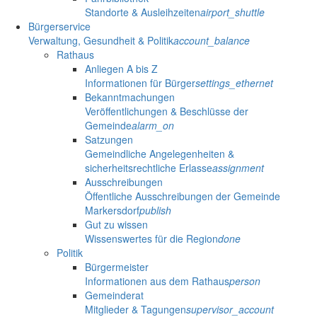
Standorte & Ausleihzeiten
airport_shuttle
Bürgerservice
Verwaltung, Gesundheit & Politik
account_balance
Rathaus
Anliegen A bis Z
Informationen für Bürger
settings_ethernet
Bekanntmachungen
Veröffentlichungen & Beschlüsse der
Gemeinde
alarm_on
Satzungen
Gemeindliche Angelegenheiten &
sicherheitsrechtliche Erlasse
assignment
Ausschreibungen
Öffentliche Ausschreibungen der Gemeinde
Markersdorf
publish
Gut zu wissen
Wissenswertes für die Region
done
Politik
Bürgermeister
Informationen aus dem Rathaus
person
Gemeinderat
Mitglieder & Tagungen
supervisor_account