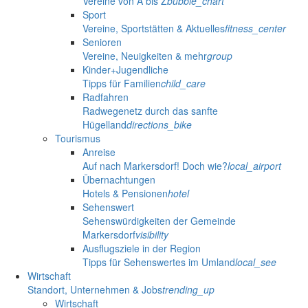
Vereine von A bis Z
bubble_chart
Sport
Vereine, Sportstätten & Aktuelles
fitness_center
Senioren
Vereine, Neuigkeiten & mehr
group
Kinder+Jugendliche
Tipps für Familien
child_care
Radfahren
Radwegenetz durch das sanfte
Hügelland
directions_bike
Tourismus
Anreise
Auf nach Markersdorf! Doch wie?
local_airport
Übernachtungen
Hotels & Pensionen
hotel
Sehenswert
Sehenswürdigkeiten der Gemeinde
Markersdorf
visibility
Ausflugsziele in der Region
Tipps für Sehenswertes im Umland
local_see
Wirtschaft
Standort, Unternehmen & Jobs
trending_up
Wirtschaft