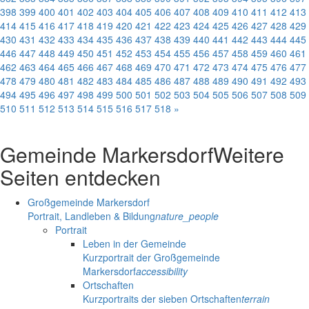
398
399
400
401
402
403
404
405
406
407
408
409
410
411
412
413
414
415
416
417
418
419
420
421
422
423
424
425
426
427
428
429
430
431
432
433
434
435
436
437
438
439
440
441
442
443
444
445
446
447
448
449
450
451
452
453
454
455
456
457
458
459
460
461
462
463
464
465
466
467
468
469
470
471
472
473
474
475
476
477
478
479
480
481
482
483
484
485
486
487
488
489
490
491
492
493
494
495
496
497
498
499
500
501
502
503
504
505
506
507
508
509
510
511
512
513
514
515
516
517
518
»
Gemeinde Markersdorf
Weitere
Seiten entdecken
Großgemeinde Markersdorf
Portrait, Landleben & Bildung
nature_people
Portrait
Leben in der Gemeinde
Kurzportrait der Großgemeinde
Markersdorf
accessibility
Ortschaften
Kurzportraits der sieben Ortschaften
terrain