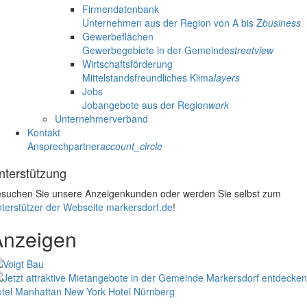
Firmendatenbank
Unternehmen aus der Region von A bis Z
business
Gewerbeflächen
Gewerbegebiete in der Gemeinde
streetview
Wirtschaftsförderung
Mittelstandsfreundliches Klima
layers
Jobs
Jobangebote aus der Region
work
Unternehmerverband
Kontakt
Ansprechpartner
account_circle
nterstützung
suchen Sie unsere Anzeigenkunden oder werden Sie selbst zum
terstützer der Webseite markersdorf.de
!
Anzeigen
tel Manhattan New York
Hotel Nürnberg