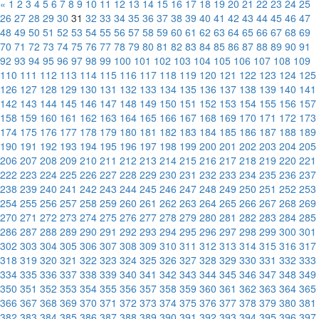
«
1
2
3
4
5
6
7
8
9
10
11
12
13
14
15
16
17
18
19
20
21
22
23
24
25
26
27
28
29
30
31
32
33
34
35
36
37
38
39
40
41
42
43
44
45
46
47
48
49
50
51
52
53
54
55
56
57
58
59
60
61
62
63
64
65
66
67
68
69
70
71
72
73
74
75
76
77
78
79
80
81
82
83
84
85
86
87
88
89
90
91
92
93
94
95
96
97
98
99
100
101
102
103
104
105
106
107
108
109
110
111
112
113
114
115
116
117
118
119
120
121
122
123
124
125
126
127
128
129
130
131
132
133
134
135
136
137
138
139
140
141
142
143
144
145
146
147
148
149
150
151
152
153
154
155
156
157
158
159
160
161
162
163
164
165
166
167
168
169
170
171
172
173
174
175
176
177
178
179
180
181
182
183
184
185
186
187
188
189
190
191
192
193
194
195
196
197
198
199
200
201
202
203
204
205
206
207
208
209
210
211
212
213
214
215
216
217
218
219
220
221
222
223
224
225
226
227
228
229
230
231
232
233
234
235
236
237
238
239
240
241
242
243
244
245
246
247
248
249
250
251
252
253
254
255
256
257
258
259
260
261
262
263
264
265
266
267
268
269
270
271
272
273
274
275
276
277
278
279
280
281
282
283
284
285
286
287
288
289
290
291
292
293
294
295
296
297
298
299
300
301
302
303
304
305
306
307
308
309
310
311
312
313
314
315
316
317
318
319
320
321
322
323
324
325
326
327
328
329
330
331
332
333
334
335
336
337
338
339
340
341
342
343
344
345
346
347
348
349
350
351
352
353
354
355
356
357
358
359
360
361
362
363
364
365
366
367
368
369
370
371
372
373
374
375
376
377
378
379
380
381
382
383
384
385
386
387
388
389
390
391
392
393
394
395
396
397