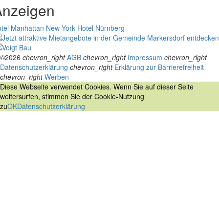
Anzeigen
tel Manhattan New York
Hotel Nürnberg
©2026
chevron_right
AGB
chevron_right
Impressum
chevron_right
Datenschutzerklärung
chevron_right
Erklärung zur Barrierefreiheit
chevron_right
Werben
Diese Webseite verwendet Cookies. Wenn Sie auf dieser Seite
weitersurfen, stimmen Sie der Cookie-Nutzung
zu
OK
Datenschutzerklärung