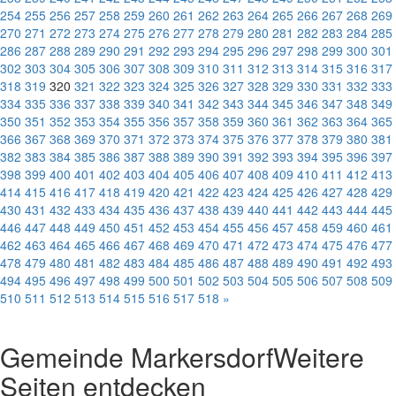
254
255
256
257
258
259
260
261
262
263
264
265
266
267
268
269
270
271
272
273
274
275
276
277
278
279
280
281
282
283
284
285
286
287
288
289
290
291
292
293
294
295
296
297
298
299
300
301
302
303
304
305
306
307
308
309
310
311
312
313
314
315
316
317
318
319
320
321
322
323
324
325
326
327
328
329
330
331
332
333
334
335
336
337
338
339
340
341
342
343
344
345
346
347
348
349
350
351
352
353
354
355
356
357
358
359
360
361
362
363
364
365
366
367
368
369
370
371
372
373
374
375
376
377
378
379
380
381
382
383
384
385
386
387
388
389
390
391
392
393
394
395
396
397
398
399
400
401
402
403
404
405
406
407
408
409
410
411
412
413
414
415
416
417
418
419
420
421
422
423
424
425
426
427
428
429
430
431
432
433
434
435
436
437
438
439
440
441
442
443
444
445
446
447
448
449
450
451
452
453
454
455
456
457
458
459
460
461
462
463
464
465
466
467
468
469
470
471
472
473
474
475
476
477
478
479
480
481
482
483
484
485
486
487
488
489
490
491
492
493
494
495
496
497
498
499
500
501
502
503
504
505
506
507
508
509
510
511
512
513
514
515
516
517
518
»
Gemeinde Markersdorf
Weitere
Seiten entdecken