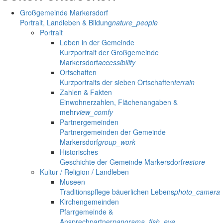
Großgemeinde Markersdorf
Portrait, Landleben & Bildung
nature_people
Portrait
Leben in der Gemeinde
Kurzportrait der Großgemeinde
Markersdorf
accessibility
Ortschaften
Kurzportraits der sieben Ortschaften
terrain
Zahlen & Fakten
Einwohnerzahlen, Flächenangaben &
mehr
view_comfy
Partnergemeinden
Partnergemeinden der Gemeinde
Markersdorf
group_work
Historisches
Geschichte der Gemeinde Markersdorf
restore
Kultur / Religion / Landleben
Museen
Traditionspflege bäuerlichen Lebens
photo_camera
Kirchengemeinden
Pfarrgemeinde &
Ansprechpartner
panorama_fish_eye