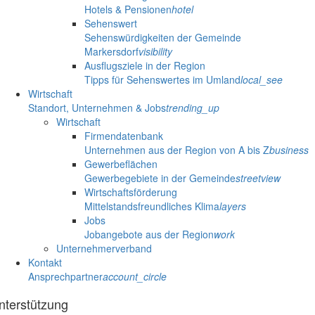
Hotels & Pensionen
hotel
Sehenswert
Sehenswürdigkeiten der Gemeinde
Markersdorf
visibility
Ausflugsziele in der Region
Tipps für Sehenswertes im Umland
local_see
Wirtschaft
Standort, Unternehmen & Jobs
trending_up
Wirtschaft
Firmendatenbank
Unternehmen aus der Region von A bis Z
business
Gewerbeflächen
Gewerbegebiete in der Gemeinde
streetview
Wirtschaftsförderung
Mittelstandsfreundliches Klima
layers
Jobs
Jobangebote aus der Region
work
Unternehmerverband
Kontakt
Ansprechpartner
account_circle
nterstützung