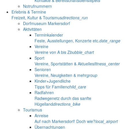
Kontakte & Bereitschaftsdienste
pets
Notrufnummern
Erlebnis & Termine
Freizeit, Kultur & Tourismus
directions_run
Dorfmuseum Markersdorf
Aktivitäten
Terminkalender
Feste, Ausstellungen, Konzerte etc.
date_range
Vereine
Vereine von A bis Z
bubble_chart
Sport
Vereine, Sportstätten & Aktuelles
fitness_center
Senioren
Vereine, Neuigkeiten & mehr
group
Kinder+Jugendliche
Tipps für Familien
child_care
Radfahren
Radwegenetz durch das sanfte
Hügelland
directions_bike
Tourismus
Anreise
Auf nach Markersdorf! Doch wie?
local_airport
Übernachtungen