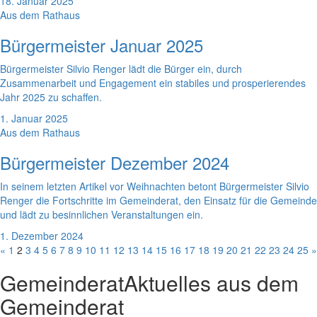
18. Januar 2025
Aus dem Rathaus
Bürgermeister Januar 2025
Bürgermeister Silvio Renger lädt die Bürger ein, durch
Zusammenarbeit und Engagement ein stabiles und prosperierendes
Jahr 2025 zu schaffen.
1. Januar 2025
Aus dem Rathaus
Bürgermeister Dezember 2024
In seinem letzten Artikel vor Weihnachten betont Bürgermeister Silvio
Renger die Fortschritte im Gemeinderat, den Einsatz für die Gemeinde
und lädt zu besinnlichen Veranstaltungen ein.
1. Dezember 2024
«
1
2
3
4
5
6
7
8
9
10
11
12
13
14
15
16
17
18
19
20
21
22
23
24
25
»
Gemeinderat
Aktuelles aus dem
Gemeinderat