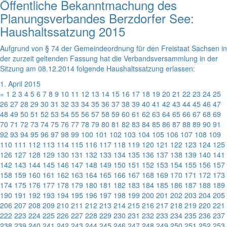
Öffentliche Bekanntmachung des
Planungsverbandes Berzdorfer See:
Haushaltssatzung 2015
Aufgrund von § 74 der Gemeindeordnung für den Freistaat Sachsen in
der zurzeit geltenden Fassung hat die Verbandsversammlung in der
Sitzung am 08.12.2014 folgende Haushaltssatzung erlassen:
1. April 2015
«
1
2
3
4
5
6
7
8
9
10
11
12
13
14
15
16
17
18
19
20
21
22
23
24
25
26
27
28
29
30
31
32
33
34
35
36
37
38
39
40
41
42
43
44
45
46
47
48
49
50
51
52
53
54
55
56
57
58
59
60
61
62
63
64
65
66
67
68
69
70
71
72
73
74
75
76
77
78
79
80
81
82
83
84
85
86
87
88
89
90
91
92
93
94
95
96
97
98
99
100
101
102
103
104
105
106
107
108
109
110
111
112
113
114
115
116
117
118
119
120
121
122
123
124
125
126
127
128
129
130
131
132
133
134
135
136
137
138
139
140
141
142
143
144
145
146
147
148
149
150
151
152
153
154
155
156
157
158
159
160
161
162
163
164
165
166
167
168
169
170
171
172
173
174
175
176
177
178
179
180
181
182
183
184
185
186
187
188
189
190
191
192
193
194
195
196
197
198
199
200
201
202
203
204
205
206
207
208
209
210
211
212
213
214
215
216
217
218
219
220
221
222
223
224
225
226
227
228
229
230
231
232
233
234
235
236
237
238
239
240
241
242
243
244
245
246
247
248
249
250
251
252
253