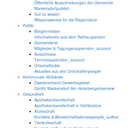
Öffentliche Ausschreibungen der Gemeinde
Markersdorf
publish
Gut zu wissen
Wissenswertes für die Region
done
Politik
Bürgermeister
Informationen aus dem Rathaus
person
Gemeinderat
Mitglieder & Tagungen
supervisor_account
Ausschüsse
Termine
supervisor_account
Ortschaftsräte
Aktuelles aus den Ortschaften
people
Kommunale Verbände
Zweckverband Gewerbegebiet
Görlitz-Markersdorf Am Hoterberg
streetview
Gesundheit
Apothekenbereitschaft
Apothekenbereitschaft in Görlitz
store
Ärzteschaft
Kontakte & Bereitschaftsdienste
people_outline
Tierärzteschaft