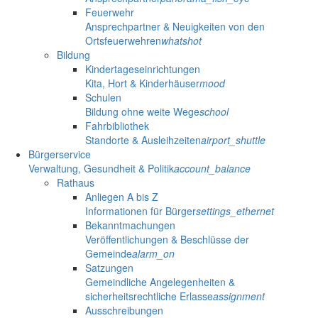
Feuerwehr
Ansprechpartner & Neuigkeiten von den
Ortsfeuerwehren
whatshot
Bildung
Kindertageseinrichtungen
Kita, Hort & Kinderhäuser
mood
Schulen
Bildung ohne weite Wege
school
Fahrbibliothek
Standorte & Ausleihzeiten
airport_shuttle
Bürgerservice
Verwaltung, Gesundheit & Politik
account_balance
Rathaus
Anliegen A bis Z
Informationen für Bürger
settings_ethernet
Bekanntmachungen
Veröffentlichungen & Beschlüsse der
Gemeinde
alarm_on
Satzungen
Gemeindliche Angelegenheiten &
sicherheitsrechtliche Erlasse
assignment
Ausschreibungen