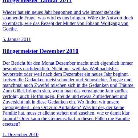
Bürgermeister Januar 2011
Wieder hat ein neues Jahr begonnen und wie immer steht die
spannende Frage, was wird es uns bringen. Wäre die Antwort doch
so einfach, wie das Rezept der Mutter von Johann Wolfgang von
Goethe.
5. Januar 2011
Bürgermeister Dezember 2010
Der Bericht für den Monat Dezember macht mich eigentlich immer
besonders nachdenklich. Nicht nur, weil das Weihnachtsfest
bevorsteht oder weil nach dem Dezember ein neues Jahr beginnt,
kreisen die Gedanken meist schneller und Sehnsüchte, Ängste und
manchmal auch Zweifel mischen sich in die Gedanken und Träume.
Zum Glück bringen sich, wenn man das vergangene Jahr zurück
verfolgt, auch Hoffnungen, Freude und etwas Zufriedenheit und
Zuversicht mit in diese Gedanken ein. Wo finden wir unsere
Geborgenheit - den Ort zum Auftanken? Was tut der, der keine
Familie hat, muss er alleine stehen und zusehen, wie er damit klar
kommt? Oder kann die Gemeinschaft in diesen Fällen die Familie
ersetzen?
1. Dezember 2010