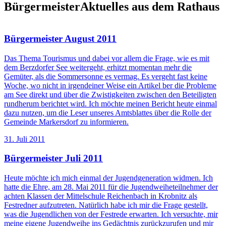
Bürgermeister
Aktuelles aus dem Rathaus
Bürgermeister August 2011
Das Thema Tourismus und dabei vor allem die Frage, wie es mit
dem Berzdorfer See weitergeht, erhitzt momentan mehr die
Gemüter, als die Sommersonne es vermag. Es vergeht fast keine
Woche, wo nicht in irgendeiner Weise ein Artikel ber die Probleme
am See direkt und über die Zwistigkeiten zwischen den Beteiligten
rundherum berichtet wird. Ich möchte meinen Bericht heute einmal
dazu nutzen, um die Leser unseres Amtsblattes über die Rolle der
Gemeinde Markersdorf zu informieren.
31. Juli 2011
Bürgermeister Juli 2011
Heute möchte ich mich einmal der Jugendgeneration widmen. Ich
hatte die Ehre, am 28. Mai 2011 für die Jugendweiheteilnehmer der
achten Klassen der Mittelschule Reichenbach in Krobnitz als
Festredner aufzutreten. Natürlich habe ich mir die Frage gestellt,
was die Jugendlichen von der Festrede erwarten. Ich versuchte, mir
meine eigene Jugendweihe ins Gedächtnis zurückzurufen und mir