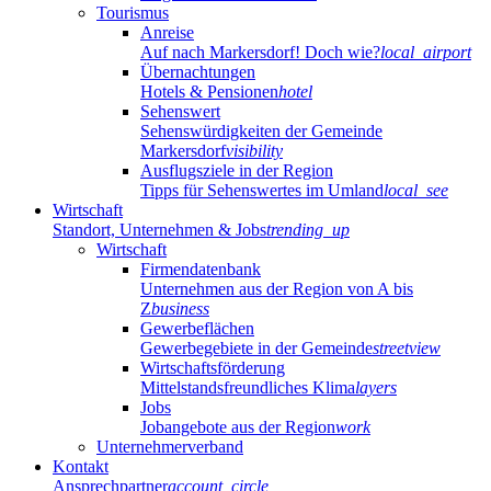
Tourismus
Anreise
Auf nach Markersdorf! Doch wie?
local_airport
Übernachtungen
Hotels & Pensionen
hotel
Sehenswert
Sehenswürdigkeiten der Gemeinde
Markersdorf
visibility
Ausflugsziele in der Region
Tipps für Sehenswertes im Umland
local_see
Wirtschaft
Standort, Unternehmen & Jobs
trending_up
Wirtschaft
Firmendatenbank
Unternehmen aus der Region von A bis
Z
business
Gewerbeflächen
Gewerbegebiete in der Gemeinde
streetview
Wirtschaftsförderung
Mittelstandsfreundliches Klima
layers
Jobs
Jobangebote aus der Region
work
Unternehmerverband
Kontakt
Ansprechpartner
account_circle