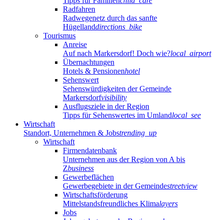
Tipps für Familien
child_care
Radfahren
Radwegenetz durch das sanfte
Hügelland
directions_bike
Tourismus
Anreise
Auf nach Markersdorf! Doch wie?
local_airport
Übernachtungen
Hotels & Pensionen
hotel
Sehenswert
Sehenswürdigkeiten der Gemeinde
Markersdorf
visibility
Ausflugsziele in der Region
Tipps für Sehenswertes im Umland
local_see
Wirtschaft
Standort, Unternehmen & Jobs
trending_up
Wirtschaft
Firmendatenbank
Unternehmen aus der Region von A bis
Z
business
Gewerbeflächen
Gewerbegebiete in der Gemeinde
streetview
Wirtschaftsförderung
Mittelstandsfreundliches Klima
layers
Jobs