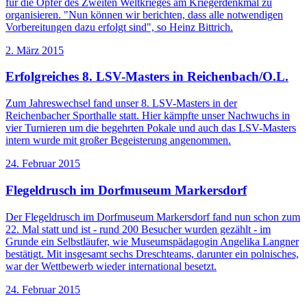
für die Opfer des Zweiten Weltkrieges am Kriegerdenkmal zu
organisieren. "Nun können wir berichten, dass alle notwendigen
Vorbereitungen dazu erfolgt sind", so Heinz Bittrich.
2. März 2015
Erfolgreiches 8. LSV-Masters in Reichenbach/O.L.
Zum Jahreswechsel fand unser 8. LSV-Masters in der
Reichenbacher Sporthalle statt. Hier kämpfte unser Nachwuchs in
vier Turnieren um die begehrten Pokale und auch das LSV-Masters
intern wurde mit großer Begeisterung angenommen.
24. Februar 2015
Flegeldrusch im Dorfmuseum Markersdorf
Der Flegeldrusch im Dorfmuseum Markersdorf fand nun schon zum
22. Mal statt und ist - rund 200 Besucher wurden gezählt - im
Grunde ein Selbstläufer, wie Museumspädagogin Angelika Langner
bestätigt. Mit insgesamt sechs Dreschteams, darunter ein polnisches,
war der Wettbewerb wieder international besetzt.
24. Februar 2015