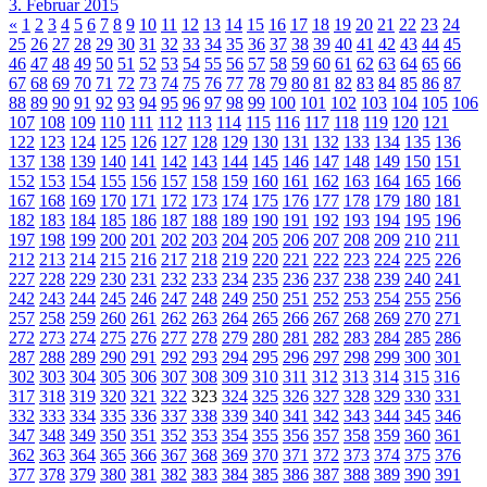
3. Februar 2015
«
1
2
3
4
5
6
7
8
9
10
11
12
13
14
15
16
17
18
19
20
21
22
23
24
25
26
27
28
29
30
31
32
33
34
35
36
37
38
39
40
41
42
43
44
45
46
47
48
49
50
51
52
53
54
55
56
57
58
59
60
61
62
63
64
65
66
67
68
69
70
71
72
73
74
75
76
77
78
79
80
81
82
83
84
85
86
87
88
89
90
91
92
93
94
95
96
97
98
99
100
101
102
103
104
105
106
107
108
109
110
111
112
113
114
115
116
117
118
119
120
121
122
123
124
125
126
127
128
129
130
131
132
133
134
135
136
137
138
139
140
141
142
143
144
145
146
147
148
149
150
151
152
153
154
155
156
157
158
159
160
161
162
163
164
165
166
167
168
169
170
171
172
173
174
175
176
177
178
179
180
181
182
183
184
185
186
187
188
189
190
191
192
193
194
195
196
197
198
199
200
201
202
203
204
205
206
207
208
209
210
211
212
213
214
215
216
217
218
219
220
221
222
223
224
225
226
227
228
229
230
231
232
233
234
235
236
237
238
239
240
241
242
243
244
245
246
247
248
249
250
251
252
253
254
255
256
257
258
259
260
261
262
263
264
265
266
267
268
269
270
271
272
273
274
275
276
277
278
279
280
281
282
283
284
285
286
287
288
289
290
291
292
293
294
295
296
297
298
299
300
301
302
303
304
305
306
307
308
309
310
311
312
313
314
315
316
317
318
319
320
321
322
323
324
325
326
327
328
329
330
331
332
333
334
335
336
337
338
339
340
341
342
343
344
345
346
347
348
349
350
351
352
353
354
355
356
357
358
359
360
361
362
363
364
365
366
367
368
369
370
371
372
373
374
375
376
377
378
379
380
381
382
383
384
385
386
387
388
389
390
391