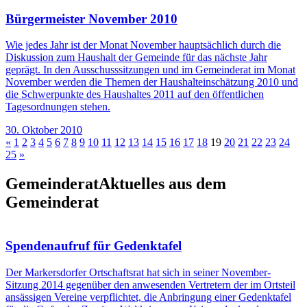
Bürgermeister November 2010
Wie jedes Jahr ist der Monat November hauptsächlich durch die
Diskussion zum Haushalt der Gemeinde für das nächste Jahr
geprägt. In den Ausschusssitzungen und im Gemeinderat im Monat
November werden die Themen der Haushalteinschätzung 2010 und
die Schwerpunkte des Haushaltes 2011 auf den öffentlichen
Tagesordnungen stehen.
30. Oktober 2010
«
1
2
3
4
5
6
7
8
9
10
11
12
13
14
15
16
17
18
19
20
21
22
23
24
25
»
Gemeinderat
Aktuelles aus dem
Gemeinderat
Spendenaufruf für Gedenktafel
Der Markersdorfer Ortschaftsrat hat sich in seiner November-
Sitzung 2014 gegenüber den anwesenden Vertretern der im Ortsteil
ansässigen Vereine verpflichtet, die Anbringung einer Gedenktafel