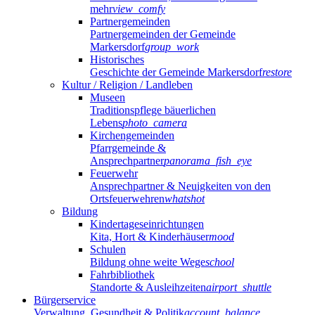
mehr
view_comfy
Partnergemeinden
Partnergemeinden der Gemeinde
Markersdorf
group_work
Historisches
Geschichte der Gemeinde Markersdorf
restore
Kultur / Religion / Landleben
Museen
Traditionspflege bäuerlichen
Lebens
photo_camera
Kirchengemeinden
Pfarrgemeinde &
Ansprechpartner
panorama_fish_eye
Feuerwehr
Ansprechpartner & Neuigkeiten von den
Ortsfeuerwehren
whatshot
Bildung
Kindertageseinrichtungen
Kita, Hort & Kinderhäuser
mood
Schulen
Bildung ohne weite Wege
school
Fahrbibliothek
Standorte & Ausleihzeiten
airport_shuttle
Bürgerservice
Verwaltung, Gesundheit & Politik
account_balance