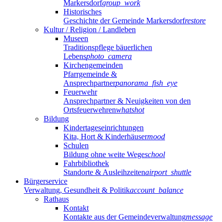
Markersdorf
group_work
Historisches
Geschichte der Gemeinde Markersdorf
restore
Kultur / Religion / Landleben
Museen
Traditionspflege bäuerlichen
Lebens
photo_camera
Kirchengemeinden
Pfarrgemeinde &
Ansprechpartner
panorama_fish_eye
Feuerwehr
Ansprechpartner & Neuigkeiten von den
Ortsfeuerwehren
whatshot
Bildung
Kindertageseinrichtungen
Kita, Hort & Kinderhäuser
mood
Schulen
Bildung ohne weite Wege
school
Fahrbibliothek
Standorte & Ausleihzeiten
airport_shuttle
Bürgerservice
Verwaltung, Gesundheit & Politik
account_balance
Rathaus
Kontakt
Kontakte aus der Gemeindeverwaltung
message