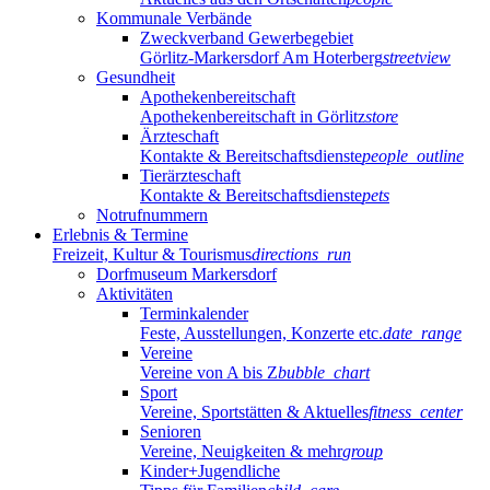
Kommunale Verbände
Zweckverband Gewerbegebiet
Görlitz-Markersdorf Am Hoterberg
streetview
Gesundheit
Apothekenbereitschaft
Apothekenbereitschaft in Görlitz
store
Ärzteschaft
Kontakte & Bereitschaftsdienste
people_outline
Tierärzteschaft
Kontakte & Bereitschaftsdienste
pets
Notrufnummern
Erlebnis & Termine
Freizeit, Kultur & Tourismus
directions_run
Dorfmuseum Markersdorf
Aktivitäten
Terminkalender
Feste, Ausstellungen, Konzerte etc.
date_range
Vereine
Vereine von A bis Z
bubble_chart
Sport
Vereine, Sportstätten & Aktuelles
fitness_center
Senioren
Vereine, Neuigkeiten & mehr
group
Kinder+Jugendliche