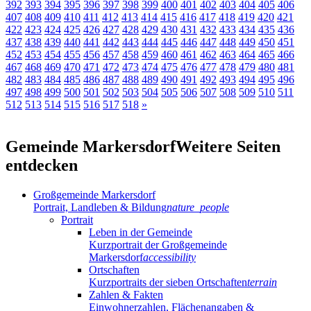
392
393
394
395
396
397
398
399
400
401
402
403
404
405
406
407
408
409
410
411
412
413
414
415
416
417
418
419
420
421
422
423
424
425
426
427
428
429
430
431
432
433
434
435
436
437
438
439
440
441
442
443
444
445
446
447
448
449
450
451
452
453
454
455
456
457
458
459
460
461
462
463
464
465
466
467
468
469
470
471
472
473
474
475
476
477
478
479
480
481
482
483
484
485
486
487
488
489
490
491
492
493
494
495
496
497
498
499
500
501
502
503
504
505
506
507
508
509
510
511
512
513
514
515
516
517
518
»
Gemeinde Markersdorf
Weitere Seiten
entdecken
Großgemeinde Markersdorf
Portrait, Landleben & Bildung
nature_people
Portrait
Leben in der Gemeinde
Kurzportrait der Großgemeinde
Markersdorf
accessibility
Ortschaften
Kurzportraits der sieben Ortschaften
terrain
Zahlen & Fakten
Einwohnerzahlen, Flächenangaben &