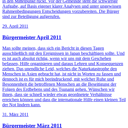
in den Mittelpunkt rückt. Vor der Gemeinde steht die schwierige
Aufgabe, auf Basis eigener klarer Analysen und unter ungewissen
Rahmenbedingungen Entscheidungen vorzubereiten. Die Bürger
sind zur Beteiligung aufgerufen.
29. April 2011
Bürgermeister April 2011
Man sollte meinen, dass sich ein Bericht in diesen Tagen
ausschließlich mit den Ereignissen in Japan beschäftigen sollte. Und
es ist auch absolut richtig, wenn wir uns mit dem Geschehen
befassen, Hilfe organisieren und daraus Lehren und Konsequenzen
ziehen. Das unendliche Leid, welches die Naturkatastrophe den
Menschen in Asien gebracht hat, ist nicht in Worten zu fassen und
dennoch ist es für mich beeindruckend, mit welcher Ruhe und
Besonnenheit die betroffenen Menschen an die Beseitigung der
Folgen des Erdbebens und des Tsunami gehen. Wünschen wir
ihnen, dass sie schnell wieder etwas geordnetete Verhältnisse
erreichen können und dass die internationale Hilfe einen kleinen Teil
der Not lindern kann.
31. März 2011
Bürgermeister März 2011