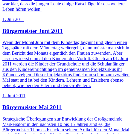
war klar, dass die jungen Leute einige Ratschläge für das weitere
Leben hören wollen.
1. Juli 2011
Bürgermeister Juni 2011
Wenn der Monat Juni mit dem Kindertag beginnt und gleich einen
Tag später mit dem Männertag weitergeht, dann müsste man sich in
dem Bericht des Monats eigentlich den Frauen zuwenden. Aber
lassen wir erst einmal den Kindern den Vortritt. Gleich am 01. Juni
2011 werden die Kinder der Grundschule und die Schulanfänger
aus den Kindereinrichtungen im gemeinsamen Projektzirkus ihr
Können zeigen. Dieser Projektzirkus findet nun schon zum zweiten
Mal statt und ist bei den Kindern, Lehrern und Erziehern ebenso
beliebt, wie bei den Eltern und den Großeltern.
1. Juni 2011
Bürgermeister Mai 2011
Strategische Überlegungen zur Entwicklung der Großgemeinde
Markersdorf in den nächsten 10 bis 15 Jahren sind es, die
Bürgermeister Thomas Knack in seinem Artikel für den Monat Mai