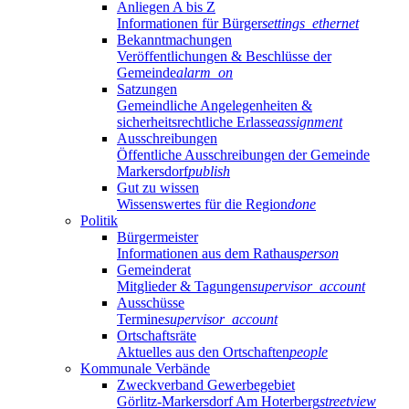
Anliegen A bis Z
Informationen für Bürger
settings_ethernet
Bekanntmachungen
Veröffentlichungen & Beschlüsse der
Gemeinde
alarm_on
Satzungen
Gemeindliche Angelegenheiten &
sicherheitsrechtliche Erlasse
assignment
Ausschreibungen
Öffentliche Ausschreibungen der Gemeinde
Markersdorf
publish
Gut zu wissen
Wissenswertes für die Region
done
Politik
Bürgermeister
Informationen aus dem Rathaus
person
Gemeinderat
Mitglieder & Tagungen
supervisor_account
Ausschüsse
Termine
supervisor_account
Ortschaftsräte
Aktuelles aus den Ortschaften
people
Kommunale Verbände
Zweckverband Gewerbegebiet
Görlitz-Markersdorf Am Hoterberg
streetview