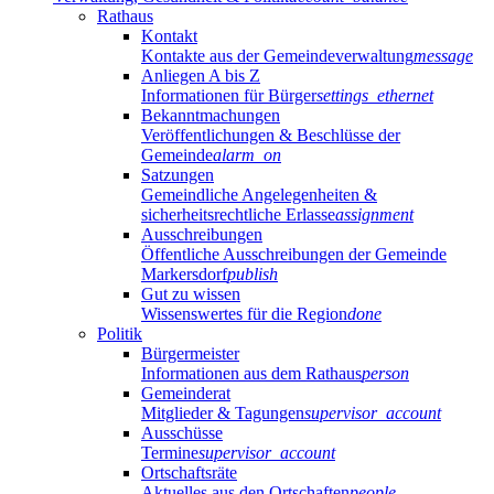
Rathaus
Kontakt
Kontakte aus der Gemeindeverwaltung
message
Anliegen A bis Z
Informationen für Bürger
settings_ethernet
Bekanntmachungen
Veröffentlichungen & Beschlüsse der
Gemeinde
alarm_on
Satzungen
Gemeindliche Angelegenheiten &
sicherheitsrechtliche Erlasse
assignment
Ausschreibungen
Öffentliche Ausschreibungen der Gemeinde
Markersdorf
publish
Gut zu wissen
Wissenswertes für die Region
done
Politik
Bürgermeister
Informationen aus dem Rathaus
person
Gemeinderat
Mitglieder & Tagungen
supervisor_account
Ausschüsse
Termine
supervisor_account
Ortschaftsräte
Aktuelles aus den Ortschaften
people