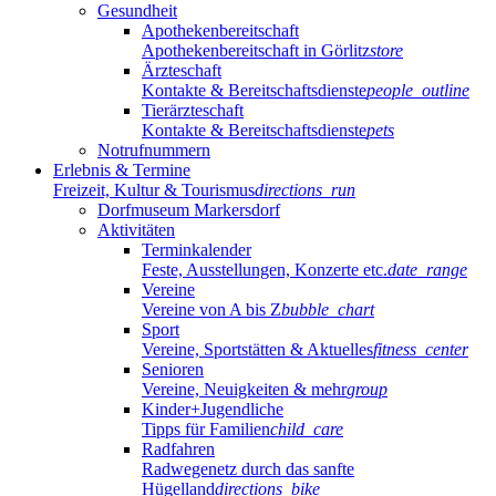
Gesundheit
Apothekenbereitschaft
Apothekenbereitschaft in Görlitz
store
Ärzteschaft
Kontakte & Bereitschaftsdienste
people_outline
Tierärzteschaft
Kontakte & Bereitschaftsdienste
pets
Notrufnummern
Erlebnis & Termine
Freizeit, Kultur & Tourismus
directions_run
Dorfmuseum Markersdorf
Aktivitäten
Terminkalender
Feste, Ausstellungen, Konzerte etc.
date_range
Vereine
Vereine von A bis Z
bubble_chart
Sport
Vereine, Sportstätten & Aktuelles
fitness_center
Senioren
Vereine, Neuigkeiten & mehr
group
Kinder+Jugendliche
Tipps für Familien
child_care
Radfahren
Radwegenetz durch das sanfte
Hügelland
directions_bike