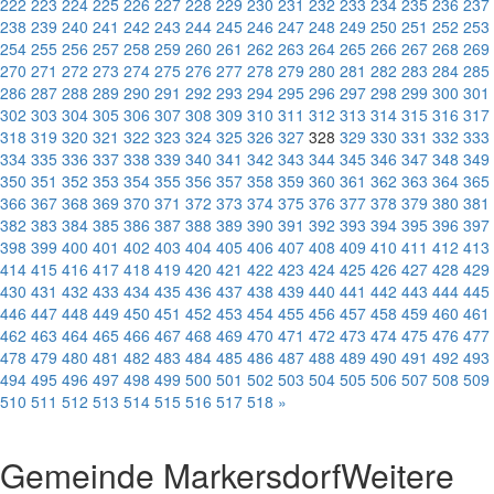
222
223
224
225
226
227
228
229
230
231
232
233
234
235
236
237
238
239
240
241
242
243
244
245
246
247
248
249
250
251
252
253
254
255
256
257
258
259
260
261
262
263
264
265
266
267
268
269
270
271
272
273
274
275
276
277
278
279
280
281
282
283
284
285
286
287
288
289
290
291
292
293
294
295
296
297
298
299
300
301
302
303
304
305
306
307
308
309
310
311
312
313
314
315
316
317
318
319
320
321
322
323
324
325
326
327
328
329
330
331
332
333
334
335
336
337
338
339
340
341
342
343
344
345
346
347
348
349
350
351
352
353
354
355
356
357
358
359
360
361
362
363
364
365
366
367
368
369
370
371
372
373
374
375
376
377
378
379
380
381
382
383
384
385
386
387
388
389
390
391
392
393
394
395
396
397
398
399
400
401
402
403
404
405
406
407
408
409
410
411
412
413
414
415
416
417
418
419
420
421
422
423
424
425
426
427
428
429
430
431
432
433
434
435
436
437
438
439
440
441
442
443
444
445
446
447
448
449
450
451
452
453
454
455
456
457
458
459
460
461
462
463
464
465
466
467
468
469
470
471
472
473
474
475
476
477
478
479
480
481
482
483
484
485
486
487
488
489
490
491
492
493
494
495
496
497
498
499
500
501
502
503
504
505
506
507
508
509
510
511
512
513
514
515
516
517
518
»
Gemeinde Markersdorf
Weitere