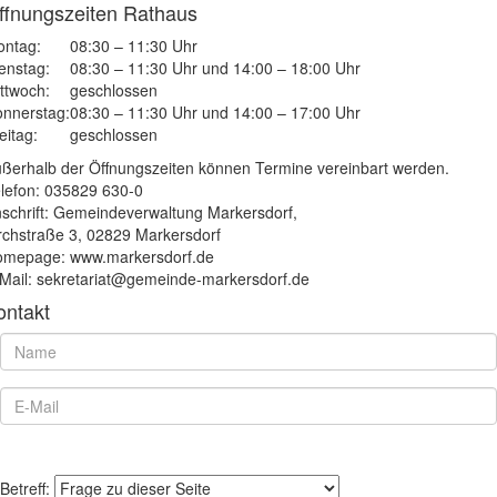
ffnungszeiten Rathaus
ntag:
08:30 – 11:30 Uhr
enstag:
08:30 – 11:30 Uhr und 14:00 – 18:00 Uhr
ttwoch:
geschlossen
nnerstag:
08:30 – 11:30 Uhr und 14:00 – 17:00 Uhr
eitag:
geschlossen
ßerhalb der Öffnungszeiten können Termine vereinbart werden.
lefon: 035829 630-0
schrift: Gemeindeverwaltung Markersdorf,
rchstraße 3, 02829 Markersdorf
mepage: www.markersdorf.de
Mail: sekretariat@gemeinde-markersdorf.de
ontakt
Betreff: