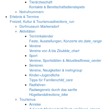
Tierärzteschaft
Kontakte & Bereitschaftsdienste
pets
Notrufnummern
Erlebnis & Termine
Freizeit, Kultur & Tourismus
directions_run
Dorfmuseum Markersdorf
Aktivitäten
Terminkalender
Feste, Ausstellungen, Konzerte etc.
date_range
Vereine
Vereine von A bis Z
bubble_chart
Sport
Vereine, Sportstätten & Aktuelles
fitness_center
Senioren
Vereine, Neuigkeiten & mehr
group
Kinder+Jugendliche
Tipps für Familien
child_care
Radfahren
Radwegenetz durch das sanfte
Hügelland
directions_bike
Tourismus
Anreise