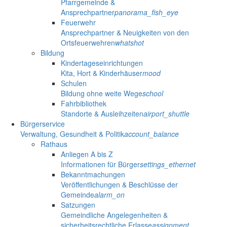
Pfarrgemeinde &
Ansprechpartner
panorama_fish_eye
Feuerwehr
Ansprechpartner & Neuigkeiten von den
Ortsfeuerwehren
whatshot
Bildung
Kindertageseinrichtungen
Kita, Hort & Kinderhäuser
mood
Schulen
Bildung ohne weite Wege
school
Fahrbibliothek
Standorte & Ausleihzeiten
airport_shuttle
Bürgerservice
Verwaltung, Gesundheit & Politik
account_balance
Rathaus
Anliegen A bis Z
Informationen für Bürger
settings_ethernet
Bekanntmachungen
Veröffentlichungen & Beschlüsse der
Gemeinde
alarm_on
Satzungen
Gemeindliche Angelegenheiten &
sicherheitsrechtliche Erlasse
assignment