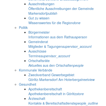
Ausschreibungen
Öffentliche Ausschreibungen der Gemeinde
Markersdorf
publish
Gut zu wissen
Wissenswertes für die Region
done
Politik
Bürgermeister
Informationen aus dem Rathaus
person
Gemeinderat
Mitglieder & Tagungen
supervisor_account
Ausschüsse
Termine
supervisor_account
Ortschaftsräte
Aktuelles aus den Ortschaften
people
Kommunale Verbände
Zweckverband Gewerbegebiet
Görlitz-Markersdorf Am Hoterberg
streetview
Gesundheit
Apothekenbereitschaft
Apothekenbereitschaft in Görlitz
store
Ärzteschaft
Kontakte & Bereitschaftsdienste
people_outline