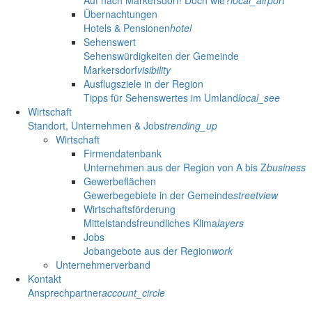
Auf nach Markersdorf! Doch wie?
local_airport
Übernachtungen
Hotels & Pensionen
hotel
Sehenswert
Sehenswürdigkeiten der Gemeinde
Markersdorf
visibility
Ausflugsziele in der Region
Tipps für Sehenswertes im Umland
local_see
Wirtschaft
Standort, Unternehmen & Jobs
trending_up
Wirtschaft
Firmendatenbank
Unternehmen aus der Region von A bis Z
business
Gewerbeflächen
Gewerbegebiete in der Gemeinde
streetview
Wirtschaftsförderung
Mittelstandsfreundliches Klima
layers
Jobs
Jobangebote aus der Region
work
Unternehmerverband
Kontakt
Ansprechpartner
account_circle