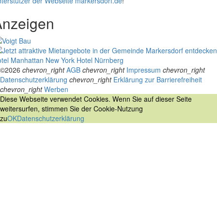
terstützer der Webseite markersdorf.de
!
Anzeigen
tel Manhattan New York
Hotel Nürnberg
©2026
chevron_right
AGB
chevron_right
Impressum
chevron_right
Datenschutzerklärung
chevron_right
Erklärung zur Barrierefreiheit
chevron_right
Werben
Diese Webseite verwendet Cookies. Wenn Sie auf dieser Seite
weitersurfen, stimmen Sie der Cookie-Nutzung
zu
OK
Datenschutzerklärung