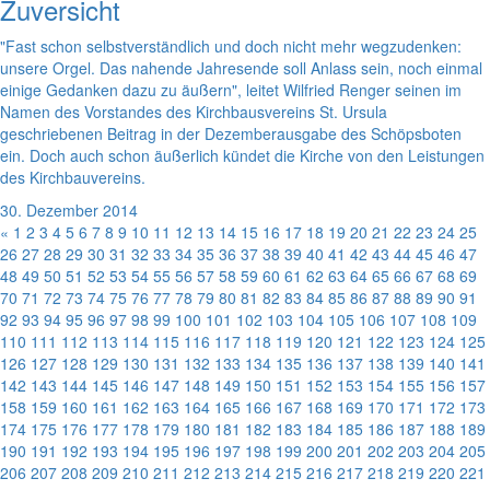
Zuversicht
"Fast schon selbstverständlich und doch nicht mehr wegzudenken:
unsere Orgel. Das nahende Jahresende soll Anlass sein, noch einmal
einige Gedanken dazu zu äußern", leitet Wilfried Renger seinen im
Namen des Vorstandes des Kirchbausvereins St. Ursula
geschriebenen Beitrag in der Dezemberausgabe des Schöpsboten
ein. Doch auch schon äußerlich kündet die Kirche von den Leistungen
des Kirchbauvereins.
30. Dezember 2014
«
1
2
3
4
5
6
7
8
9
10
11
12
13
14
15
16
17
18
19
20
21
22
23
24
25
26
27
28
29
30
31
32
33
34
35
36
37
38
39
40
41
42
43
44
45
46
47
48
49
50
51
52
53
54
55
56
57
58
59
60
61
62
63
64
65
66
67
68
69
70
71
72
73
74
75
76
77
78
79
80
81
82
83
84
85
86
87
88
89
90
91
92
93
94
95
96
97
98
99
100
101
102
103
104
105
106
107
108
109
110
111
112
113
114
115
116
117
118
119
120
121
122
123
124
125
126
127
128
129
130
131
132
133
134
135
136
137
138
139
140
141
142
143
144
145
146
147
148
149
150
151
152
153
154
155
156
157
158
159
160
161
162
163
164
165
166
167
168
169
170
171
172
173
174
175
176
177
178
179
180
181
182
183
184
185
186
187
188
189
190
191
192
193
194
195
196
197
198
199
200
201
202
203
204
205
206
207
208
209
210
211
212
213
214
215
216
217
218
219
220
221