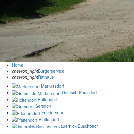
Home
chevron_right
Bürgerservice
chevron_right
Rathaus
Markersdorf
Deutsch-Paulsdorf
Holtendorf
Gersdorf
Friedersdorf
Pfaffendorf
Jauernick-Buschbach