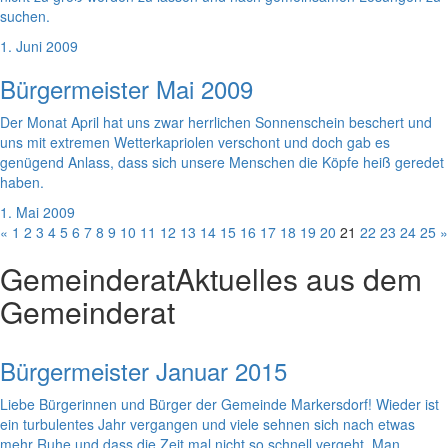
suchen.
1. Juni 2009
Bürgermeister Mai 2009
Der Monat April hat uns zwar herrlichen Sonnenschein beschert und
uns mit extremen Wetterkapriolen verschont und doch gab es
genügend Anlass, dass sich unsere Menschen die Köpfe heiß geredet
haben.
1. Mai 2009
«
1
2
3
4
5
6
7
8
9
10
11
12
13
14
15
16
17
18
19
20
21
22
23
24
25
»
Gemeinderat
Aktuelles aus dem
Gemeinderat
Bürgermeister Januar 2015
Liebe Bürgerinnen und Bürger der Gemeinde Markersdorf! Wieder ist
ein turbulentes Jahr vergangen und viele sehnen sich nach etwas
mehr Ruhe und dass die Zeit mal nicht so schnell vergeht. Man