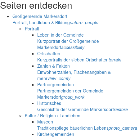
Seiten entdecken
Großgemeinde Markersdorf
Portrait, Landleben & Bildung
nature_people
Portrait
Leben in der Gemeinde
Kurzportrait der Großgemeinde
Markersdorf
accessibility
Ortschaften
Kurzportraits der sieben Ortschaften
terrain
Zahlen & Fakten
Einwohnerzahlen, Flächenangaben &
mehr
view_comfy
Partnergemeinden
Partnergemeinden der Gemeinde
Markersdorf
group_work
Historisches
Geschichte der Gemeinde Markersdorf
restore
Kultur / Religion / Landleben
Museen
Traditionspflege bäuerlichen Lebens
photo_camera
Kirchengemeinden