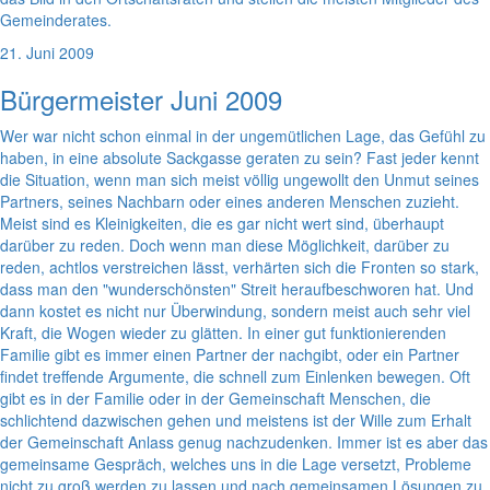
Gemeinderates.
21. Juni 2009
Bürgermeister Juni 2009
Wer war nicht schon einmal in der ungemütlichen Lage, das Gefühl zu
haben, in eine absolute Sackgasse geraten zu sein? Fast jeder kennt
die Situation, wenn man sich meist völlig ungewollt den Unmut seines
Partners, seines Nachbarn oder eines anderen Menschen zuzieht.
Meist sind es Kleinigkeiten, die es gar nicht wert sind, überhaupt
darüber zu reden. Doch wenn man diese Möglichkeit, darüber zu
reden, achtlos verstreichen lässt, verhärten sich die Fronten so stark,
dass man den "wunderschönsten" Streit heraufbeschworen hat. Und
dann kostet es nicht nur Überwindung, sondern meist auch sehr viel
Kraft, die Wogen wieder zu glätten. In einer gut funktionierenden
Familie gibt es immer einen Partner der nachgibt, oder ein Partner
findet treffende Argumente, die schnell zum Einlenken bewegen. Oft
gibt es in der Familie oder in der Gemeinschaft Menschen, die
schlichtend dazwischen gehen und meistens ist der Wille zum Erhalt
der Gemeinschaft Anlass genug nachzudenken. Immer ist es aber das
gemeinsame Gespräch, welches uns in die Lage versetzt, Probleme
nicht zu groß werden zu lassen und nach gemeinsamen Lösungen zu