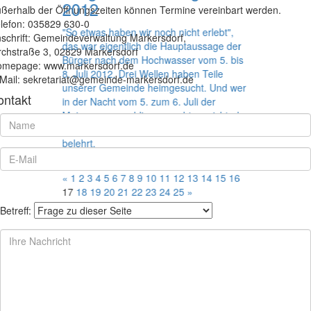
2012
ßerhalb der Öffnungszeiten können Termine vereinbart werden.
lefon: 035829 630-0
"So etwas haben wir noch nicht erlebt",
schrift: Gemeindeverwaltung Markersdorf,
das war eigentlich die Hauptaussage der
rchstraße 3, 02829 Markersdorf
Bürger nach dem Hochwasser vom 5. bis
mepage: www.markersdorf.de
8. Juli 2012. Drei Wellen haben Teile
Mail: sekretariat@gemeinde-markersdorf.de
unserer Gemeinde heimgesucht. Und wer
ontakt
in der Nacht vom 5. zum 6. Juli der
Meinung war, schlimmer geht es nicht, der
wurde in der Nacht darauf eines Besseren
belehrt.
30. Juli 2012
«
1
2
3
4
5
6
7
8
9
10
11
12
13
14
15
16
17
18
19
20
21
22
23
24
25
»
Betreff: