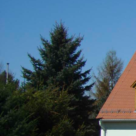
Friedersdorf
Pfaffendorf
Jauernick-Buschbach
Rathaus
Informationen aus dem Rathaus
Früher musste man wegen jeder Angelegenheit “uff de Gemeende”,
heute stellt das Rathaus Markersdorf viele Informationen online bereit.
Ansprechpartner, Öffnungszeiten und Informationen zu
unterschiedlichen Anliegen finden Sie hier ebenso wie die Wiedergabe
von Veröffentlichungen, die amtlich im “Schöpsboten – Dorfzeitung &
Amtsblatt” erfolgt sind.
In der Rubrik “Rathaus” geht der Blick etwas weiter über die
Markersdorfer Kirchtürme hinaus und Belange der Region und des
Lebens im ländlichen Raum werden aufgegriffen.
Reichen Sie gern Vorschläge ein, was unter “Anliegen von A bis Z”