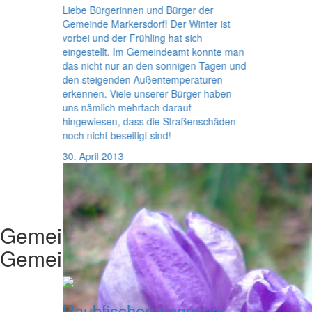
Liebe Bürgerinnen und Bürger der
Gemeinde Markersdorf! Der Winter ist
vorbei und der Frühling hat sich
eingestellt. Im Gemeindeamt konnte man
das nicht nur an den sonnigen Tagen und
den steigenden Außentemperaturen
erkennen. Viele unserer Bürger haben
uns nämlich mehrfach darauf
hingewiesen, dass die Straßenschäden
noch nicht beseitigt sind!
30. April 2013
Gemeinderat
Aktuelles aus dem
Gemeinderat
Raubfischen angesagt