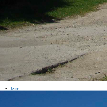
Home
chevron_right
Bürgerservice
chevron_right
Rathaus
Markersdorf