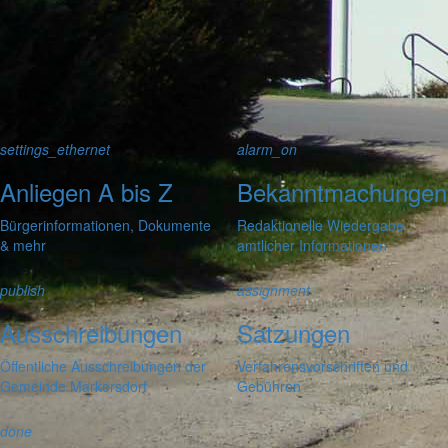
noch aufgenommen werden sollte!
settings_ethernet
alarm_on
Anliegen A bis Z
Bekanntmachungen
Bürgerinformationen, Dokumente
Redaktionelle Wiedergabe
& mehr
amtlicher Informationen
publish
assignment
Ausschreibungen
Satzungen
Öffentliche Ausschreibungen der
Verfahrensvorschriften und
Gemeinde Markersdorf
Gebühren
done