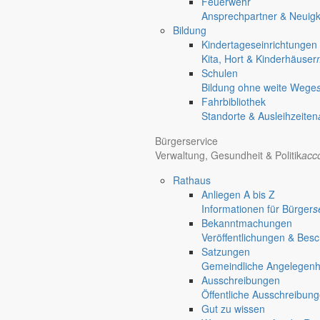
Feuerwehr
Informationen aus dem Rathaus
Ansprechpartner & Neuigk
Früher musste man wegen jeder Angelegenheit “uff de Gemeende”, heute
Bildung
unterschiedlichen Anliegen finden Sie hier ebenso wie die Wiedergabe v
Kindertageseinrichtungen
Kita, Hort & Kinderhäuser
In der Rubrik “Rathaus” geht der Blick etwas weiter über die Markers
Schulen
Reichen Sie gern Vorschläge ein, was unter “Anliegen von A bis Z” n
Bildung ohne weite Wege
Fahrbibliothek
Standorte & Ausleihzeiten
Bürgerservice
Verwaltung, Gesundheit & Politik
acc
settings_ethernet
Rathaus
Anliegen A bis Z
Anliegen A bis Z
Informationen für Bürger
s
Bekanntmachungen
Bürgerinformationen, Dokumente & mehr
Veröffentlichungen & Bes
alarm_on
Satzungen
Gemeindliche Angelegenhei
Bekanntmachungen
Ausschreibungen
Öffentliche Ausschreibun
Redaktionelle Wiedergabe amtlicher Informationen
Gut zu wissen
publish