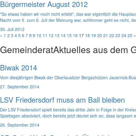
Bürgermeister August 2012
"So etwas haben wir noch nicht erlebt", das war eigentlich die Haup
Nacht vom 5. zum 6. Juli der Meinung war, schlimmer geht es nicht, de
30. Juli 2012
«
1
2
3
4
5
6
7
8
9
10
11
12
13
14
15
16
17
18
19
20
21
22
23
24
25
»
Gemeinderat
Aktuelles aus dem 
Biwak 2014
Vom diesjährigen Biwak der Oberlausitzer Bergschützen Jauernick-Bus
27. September 2014
LSV Friedersdorf muss am Ball bleiben
Der LSV Friedersdorf spielt bereits das dritte Jahr in Folge in der Krei
Spieltagen absolviert, doch bereits jetzt deutet sich an, dass langsam
26. September 2014