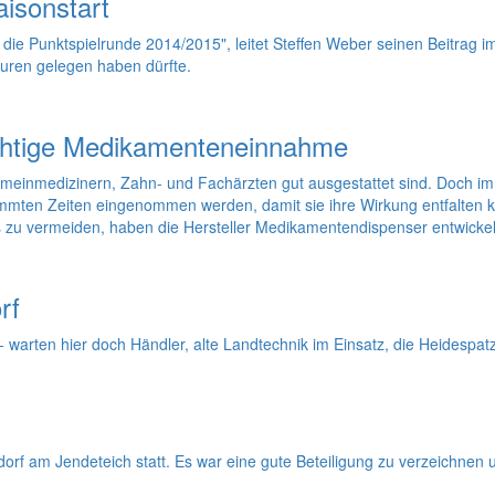
isonstart
die Punktspielrunde 2014/2015", leitet Steffen Weber seinen Beitrag 
turen gelegen haben dürfte.
richtige Medikamenteneinnahme
inmedizinern, Zahn- und Fachärzten gut ausgestattet sind. Doch immer
mmten Zeiten eingenommen werden, damit sie ihre Wirkung entfalten kö
zu vermeiden, haben die Hersteller Medikamentendispenser entwickel
rf
- warten hier doch Händler, alte Landtechnik im Einsatz, die Heidespa
sdorf am Jendeteich statt. Es war eine gute Beteiligung zu verzeichnen