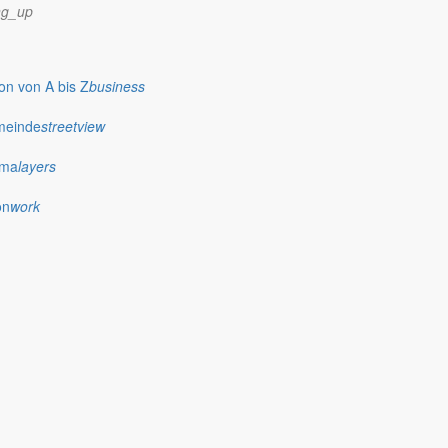
ng_up
n von A bis Z
business
meinde
streetview
ima
layers
on
work
nte man das nicht nur an den sonnigen Tagen und den steigenden
seitigt sind!
 noch keinen Handschlag bei der Beseitigung der Straßenlöcher
ichen unserer Gemeinde wohl noch das ganze Jahr sehen können!