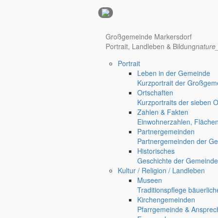
Anzeigen
Hotel Manhattan New York
Hotel Nürnberg
Großgemeinde Markersdorf
Portrait, Landleben & Bildung
nature
Portrait
Regional werben auf markersdorf.de!
anzeigen@gemeinde-markers
Leben in der Gemeinde
Kurzportrait der Großgem
Home
Ortschaften
chevron_right
Bürgerservice
Kurzportraits der sieben 
chevron_right
Rathaus
Zahlen & Fakten
Markersdorf
Einwohnerzahlen, Fläche
Deutsch-Paulsdorf
Partnergemeinden
Holtendorf
Partnergemeinden der Ge
Gersdorf
Historisches
Geschichte der Gemeinde
Friedersdorf
Kultur / Religion / Landleben
Pfaffendorf
Museen
Jauernick-Buschbach
Traditionspflege bäuerlic
Kirchengemeinden
Rathaus
Pfarrgemeinde & Ansprec