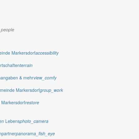
_people
dorf.de
einde Markersdorf
accessibility
Ortschaften
terrain
nangaben & mehr
view_comfy
meinde Markersdorf
group_work
 Markersdorf
restore
hen Lebens
photo_camera
hpartner
panorama_fish_eye