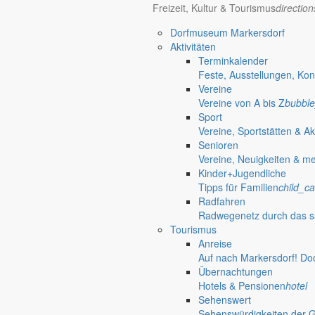
Freizeit, Kultur & Tourismus
directio
Telefon: 035829 630-0
Anschrift: Gemeindeverwaltung Markersdorf,
Dorfmuseum Markersdorf
Kirchstraße 3, 02829 Markersdorf
Aktivitäten
Homepage: www.markersdorf.de
Terminkalender
E-Mail: sekretariat@gemeinde-markersdorf.de
Feste, Ausstellungen, Kon
Vereine
Bürgermeister
Aktuelles aus dem
Vereine von A bis Z
bubble
Sport
Vereine, Sportstätten & Ak
Bürgermeister Mai 2013
Senioren
Vereine, Neuigkeiten & m
Liebe Bürgerinnen und Bürger der Gemeinde Markersdorf! Der Winter i
Kinder+Jugendliche
Außentemperaturen erkennen. Viele unserer Bürger haben uns nämlich
Tipps für Familien
child_ca
Radfahren
30. April 2013
Radwegenetz durch das s
Bürgermeister April 2013
Tourismus
Anreise
Nun habe ich mich schon im Februar zu den noch nicht beseitigten St
Auf nach Markersdorf! Do
gemacht haben. Der Winter behält uns dieses Jahr etwas länger im Gr
Übernachtungen
Hotels & Pensionen
hotel
31. März 2013
Sehenswert
Sehenswürdigkeiten der 