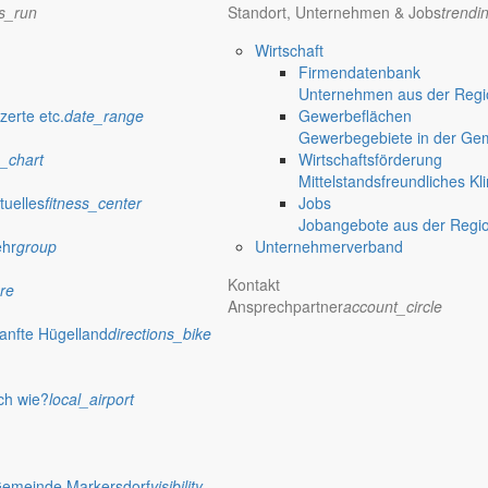
ns_run
Standort, Unternehmen & Jobs
trendi
Wirtschaft
Firmendatenbank
Unternehmen aus der Regio
zerte etc.
date_range
Gewerbeflächen
Gewerbegebiete in der Ge
 Rathaus
_chart
Wirtschaftsförderung
Mittelstandsfreundliches Kl
tuelles
fitness_center
Jobs
Jobangebote aus der Regi
ehr
group
Unternehmerverband
st vorbei und der Frühling hat sich eingestellt. Im Gemeindeamt kon
 mehrfach darauf hingewiesen, dass die Straßenschäden noch nicht be
Kontakt
re
Ansprechpartner
account_circle
anfte Hügelland
directions_bike
raßenschäden geäußert und konnte doch nicht ahnen, dass wir im April
ch wie?
local_airport
iff, als normal. Aber seine Auswirkungen werden wir in einigen Bere
Gemeinde Markersdorf
visibility