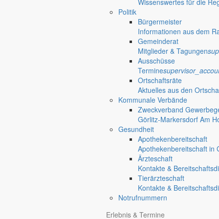
Wissenswertes für die Re
Politik
Ausschreibungen
Bürgermeister
Informationen aus dem R
Öffentliche Ausschreibungen der Gemeinde Markersdorf
Gemeinderat
assignment
Mitglieder & Tagungen
sup
Ausschüsse
Satzungen
Termine
supervisor_accou
Ortschaftsräte
Verfahrensvorschriften und Gebühren
Aktuelles aus den Ortscha
done
Kommunale Verbände
Gut zu wissen
Zweckverband Gewerbege
Görlitz-Markersdorf Am H
Wissenswertes für die Region
Gesundheit
Apothekenbereitschaft
Öffnungszeiten Rathaus
Gemeinde
Apothekenbereitschaft in G
Ärzteschaft
Kontakte & Bereitschaftsd
Montag:
08:30 – 11:30 Uhr
Tierärzteschaft
Dienstag:
08:30 – 11:30 Uhr und 14:00 – 18:00 Uhr
Kontakte & Bereitschaftsd
Mittwoch:
geschlossen
Notrufnummern
Donnerstag:
08:30 – 11:30 Uhr und 14:00 – 17:00 Uhr
Freitag:
geschlossen
Erlebnis & Termine
Außerhalb der Öffnungszeiten können Termine vereinbart werden.