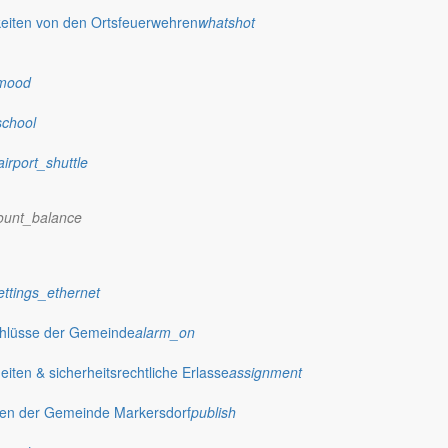
eiten von den Ortsfeuerwehren
whatshot
 stellt das Rathaus Markersdorf viele Informationen online bereit. A
on Veröffentlichungen, die amtlich im “Schöpsboten – Dorfzeitung & Amt
mood
dorfer Kirchtürme hinaus und Belange der Region und des Lebens im lä
och aufgenommen werden sollte!
school
airport_shuttle
ount_balance
ettings_ethernet
chlüsse der Gemeinde
alarm_on
ten & sicherheitsrechtliche Erlasse
assignment
gen der Gemeinde Markersdorf
publish