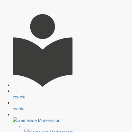
dann denkt man unweigerlich an die Frühlingsblüher, die erwachende
einen besonderen Höhepunkt.
morgen mit Freunden durch eine Hauseinfahrt in Cottbus gegangen
llen Menschen in unserer Gemeinde und auch den Angehörigen, die
und einige junge Leute kommen wieder zurück in unsere Region. Da
search
create
Pfefferkuchen, Glühwein und gebrannten Mandeln steigt einem von