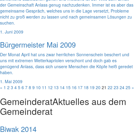
der Gemeinschaft Anlass genug nachzudenken. Immer ist es aber das
gemeinsame Gespräch, welches uns in die Lage versetzt, Probleme
nicht zu groß werden zu lassen und nach gemeinsamen Lösungen zu
suchen.
1. Juni 2009
Bürgermeister Mai 2009
Der Monat April hat uns zwar herrlichen Sonnenschein beschert und
uns mit extremen Wetterkapriolen verschont und doch gab es
genügend Anlass, dass sich unsere Menschen die Köpfe heiß geredet
haben.
1. Mai 2009
«
1
2
3
4
5
6
7
8
9
10
11
12
13
14
15
16
17
18
19
20
21
22
23
24
25
»
Gemeinderat
Aktuelles aus dem
Gemeinderat
Biwak 2014