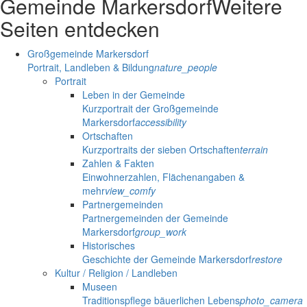
Gemeinde Markersdorf
Weitere
Seiten entdecken
Großgemeinde Markersdorf
Portrait, Landleben & Bildung
nature_people
Portrait
Leben in der Gemeinde
Kurzportrait der Großgemeinde
Markersdorf
accessibility
Ortschaften
Kurzportraits der sieben Ortschaften
terrain
Zahlen & Fakten
Einwohnerzahlen, Flächenangaben &
mehr
view_comfy
Partnergemeinden
Partnergemeinden der Gemeinde
Markersdorf
group_work
Historisches
Geschichte der Gemeinde Markersdorf
restore
Kultur / Religion / Landleben
Museen
Traditionspflege bäuerlichen Lebens
photo_camera