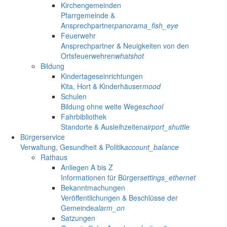
Kirchengemeinden
Pfarrgemeinde &
Ansprechpartner
panorama_fish_eye
Feuerwehr
Ansprechpartner & Neuigkeiten von den
Ortsfeuerwehren
whatshot
Bildung
Kindertageseinrichtungen
Kita, Hort & Kinderhäuser
mood
Schulen
Bildung ohne weite Wege
school
Fahrbibliothek
Standorte & Ausleihzeiten
airport_shuttle
Bürgerservice
Verwaltung, Gesundheit & Politik
account_balance
Rathaus
Anliegen A bis Z
Informationen für Bürger
settings_ethernet
Bekanntmachungen
Veröffentlichungen & Beschlüsse der
Gemeinde
alarm_on
Satzungen