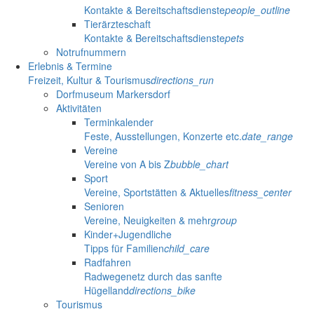
Kontakte & Bereitschaftsdienste
people_outline
Tierärzteschaft
Kontakte & Bereitschaftsdienste
pets
Notrufnummern
Erlebnis & Termine
Freizeit, Kultur & Tourismus
directions_run
Dorfmuseum Markersdorf
Aktivitäten
Terminkalender
Feste, Ausstellungen, Konzerte etc.
date_range
Vereine
Vereine von A bis Z
bubble_chart
Sport
Vereine, Sportstätten & Aktuelles
fitness_center
Senioren
Vereine, Neuigkeiten & mehr
group
Kinder+Jugendliche
Tipps für Familien
child_care
Radfahren
Radwegenetz durch das sanfte
Hügelland
directions_bike
Tourismus