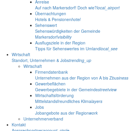
Anreise
Auf nach Markersdorf! Doch wie?
local_airport
Übernachtungen
Hotels & Pensionen
hotel
Sehenswert
Sehenswürdigkeiten der Gemeinde
Markersdorf
visibility
Ausflugsziele in der Region
Tipps für Sehenswertes im Umland
local_see
Wirtschaft
Standort, Unternehmen & Jobs
trending_up
Wirtschaft
Firmendatenbank
Unternehmen aus der Region von A bis Z
business
Gewerbeflächen
Gewerbegebiete in der Gemeinde
streetview
Wirtschaftsförderung
Mittelstandsfreundliches Klima
layers
Jobs
Jobangebote aus der Region
work
Unternehmerverband
Kontakt
Ansprechpartner
account_circle