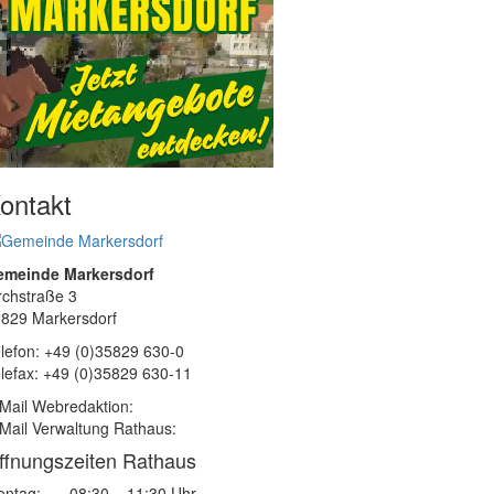
ontakt
emeinde Markersdorf
rchstraße 3
829 Markersdorf
lefon: +49 (0)35829 630-0
lefax: +49 (0)35829 630-11
Mail Webredaktion:
Mail Verwaltung Rathaus:
ffnungszeiten Rathaus
ntag:
08:30 – 11:30 Uhr