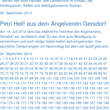
- warten hier doch Händler, alte Landtechnik im Einsatz, die
Heidespatzen, Kaffee und selbstgebackener Kuchen.
25. September 2014
Petri Heil! aus dem Angelverein Gersdorf
Am 19. Juli 2014 fand das alljährliche Teichfest des Angelvereins
Gersdorf am Jendeteich statt. Es war eine gute Beteiligung zu
verzeichnen und auch einige Gäste hatten sich eingefunden. Das
sportliche Tandemangeln am Nachmittag hat allen viel Spaß gebracht.
24. September 2014
«
1
2
3
4
5
6
7
8
9
10
11
12
13
14
15
16
17
18
19
20
21
22
23
24
25
26
27
28
29
30
31
32
33
34
35
36
37
38
39
40
41
42
43
44
45
46
47
48
49
50
51
52
53
54
55
56
57
58
59
60
61
62
63
64
65
66
67
68
69
70
71
72
73
74
75
76
77
78
79
80
81
82
83
84
85
86
87
88
89
90
91
92
93
94
95
96
97
98
99
100
101
102
103
104
105
106
107
108
109
110
111
112
113
114
115
116
117
118
119
120
121
122
123
124
125
126
127
128
129
130
131
132
133
134
135
136
137
138
139
140
141
142
143
144
145
146
147
148
149
150
151
152
153
154
155
156
157
158
159
160
161
162
163
164
165
166
167
168
169
170
171
172
173
174
175
176
177
178
179
180
181
182
183
184
185
186
187
188
189
190
191
192
193
194
195
196
197
198
199
200
201
202
203
204
205