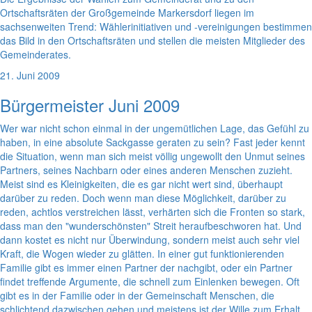
Ortschaftsräten der Großgemeinde Markersdorf liegen im
sachsenweiten Trend: Wählerinitiativen und -vereinigungen bestimmen
das Bild in den Ortschaftsräten und stellen die meisten Mitglieder des
Gemeinderates.
21. Juni 2009
Bürgermeister Juni 2009
Wer war nicht schon einmal in der ungemütlichen Lage, das Gefühl zu
haben, in eine absolute Sackgasse geraten zu sein? Fast jeder kennt
die Situation, wenn man sich meist völlig ungewollt den Unmut seines
Partners, seines Nachbarn oder eines anderen Menschen zuzieht.
Meist sind es Kleinigkeiten, die es gar nicht wert sind, überhaupt
darüber zu reden. Doch wenn man diese Möglichkeit, darüber zu
reden, achtlos verstreichen lässt, verhärten sich die Fronten so stark,
dass man den "wunderschönsten" Streit heraufbeschworen hat. Und
dann kostet es nicht nur Überwindung, sondern meist auch sehr viel
Kraft, die Wogen wieder zu glätten. In einer gut funktionierenden
Familie gibt es immer einen Partner der nachgibt, oder ein Partner
findet treffende Argumente, die schnell zum Einlenken bewegen. Oft
gibt es in der Familie oder in der Gemeinschaft Menschen, die
schlichtend dazwischen gehen und meistens ist der Wille zum Erhalt