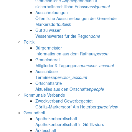
Gemeindliche Angelegenheiten &
sicherheitsrechtliche Erlasse
assignment
Ausschreibungen
Öffentliche Ausschreibungen der Gemeinde
Markersdorf
publish
Gut zu wissen
Wissenswertes für die Region
done
Politik
Bürgermeister
Informationen aus dem Rathaus
person
Gemeinderat
Mitglieder & Tagungen
supervisor_account
Ausschüsse
Termine
supervisor_account
Ortschaftsräte
Aktuelles aus den Ortschaften
people
Kommunale Verbände
Zweckverband Gewerbegebiet
Görlitz-Markersdorf Am Hoterberg
streetview
Gesundheit
Apothekenbereitschaft
Apothekenbereitschaft in Görlitz
store
Ärzteschaft