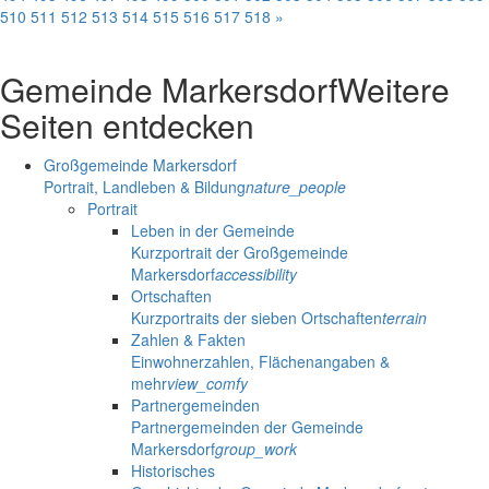
510
511
512
513
514
515
516
517
518
»
Gemeinde Markersdorf
Weitere
Seiten entdecken
Großgemeinde Markersdorf
Portrait, Landleben & Bildung
nature_people
Portrait
Leben in der Gemeinde
Kurzportrait der Großgemeinde
Markersdorf
accessibility
Ortschaften
Kurzportraits der sieben Ortschaften
terrain
Zahlen & Fakten
Einwohnerzahlen, Flächenangaben &
mehr
view_comfy
Partnergemeinden
Partnergemeinden der Gemeinde
Markersdorf
group_work
Historisches