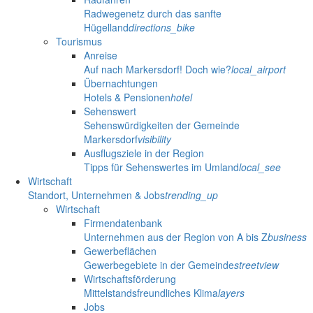
Radwegenetz durch das sanfte
Hügelland
directions_bike
Tourismus
Anreise
Auf nach Markersdorf! Doch wie?
local_airport
Übernachtungen
Hotels & Pensionen
hotel
Sehenswert
Sehenswürdigkeiten der Gemeinde
Markersdorf
visibility
Ausflugsziele in der Region
Tipps für Sehenswertes im Umland
local_see
Wirtschaft
Standort, Unternehmen & Jobs
trending_up
Wirtschaft
Firmendatenbank
Unternehmen aus der Region von A bis Z
business
Gewerbeflächen
Gewerbegebiete in der Gemeinde
streetview
Wirtschaftsförderung
Mittelstandsfreundliches Klima
layers
Jobs