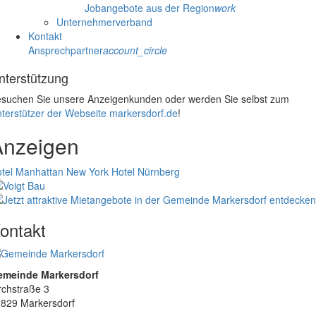
Jobangebote aus der Region
work
Unternehmerverband
Kontakt
Ansprechpartner
account_circle
nterstützung
suchen Sie unsere Anzeigenkunden oder werden Sie selbst zum
terstützer der Webseite markersdorf.de
!
Anzeigen
tel Manhattan New York
Hotel Nürnberg
ontakt
emeinde Markersdorf
rchstraße 3
829 Markersdorf