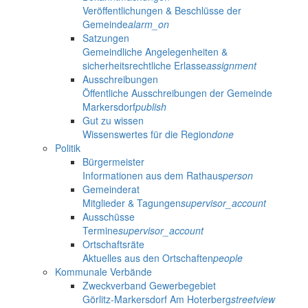
Veröffentlichungen & Beschlüsse der
Gemeinde
alarm_on
Satzungen
Gemeindliche Angelegenheiten &
sicherheitsrechtliche Erlasse
assignment
Ausschreibungen
Öffentliche Ausschreibungen der Gemeinde
Markersdorf
publish
Gut zu wissen
Wissenswertes für die Region
done
Politik
Bürgermeister
Informationen aus dem Rathaus
person
Gemeinderat
Mitglieder & Tagungen
supervisor_account
Ausschüsse
Termine
supervisor_account
Ortschaftsräte
Aktuelles aus den Ortschaften
people
Kommunale Verbände
Zweckverband Gewerbegebiet
Görlitz-Markersdorf Am Hoterberg
streetview