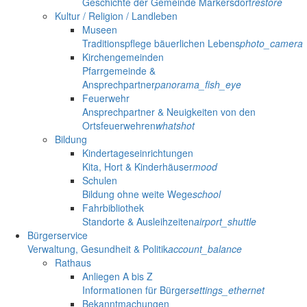
Geschichte der Gemeinde Markersdorf
restore
Kultur / Religion / Landleben
Museen
Traditionspflege bäuerlichen Lebens
photo_camera
Kirchengemeinden
Pfarrgemeinde &
Ansprechpartner
panorama_fish_eye
Feuerwehr
Ansprechpartner & Neuigkeiten von den
Ortsfeuerwehren
whatshot
Bildung
Kindertageseinrichtungen
Kita, Hort & Kinderhäuser
mood
Schulen
Bildung ohne weite Wege
school
Fahrbibliothek
Standorte & Ausleihzeiten
airport_shuttle
Bürgerservice
Verwaltung, Gesundheit & Politik
account_balance
Rathaus
Anliegen A bis Z
Informationen für Bürger
settings_ethernet
Bekanntmachungen