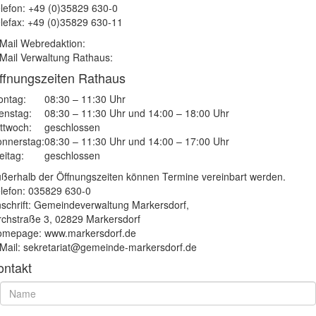
lefon: +49 (0)35829 630-0
lefax: +49 (0)35829 630-11
Mail Webredaktion:
Mail Verwaltung Rathaus:
ffnungszeiten Rathaus
ntag:
08:30 – 11:30 Uhr
enstag:
08:30 – 11:30 Uhr und 14:00 – 18:00 Uhr
ttwoch:
geschlossen
nnerstag:
08:30 – 11:30 Uhr und 14:00 – 17:00 Uhr
eitag:
geschlossen
ßerhalb der Öffnungszeiten können Termine vereinbart werden.
lefon: 035829 630-0
schrift: Gemeindeverwaltung Markersdorf,
rchstraße 3, 02829 Markersdorf
mepage: www.markersdorf.de
Mail: sekretariat@gemeinde-markersdorf.de
ontakt