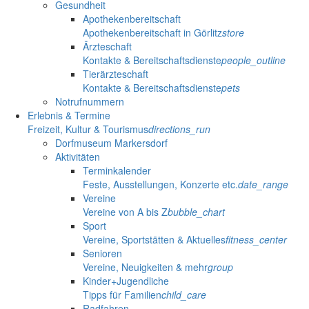
Gesundheit
Apothekenbereitschaft
Apothekenbereitschaft in Görlitz
store
Ärzteschaft
Kontakte & Bereitschaftsdienste
people_outline
Tierärzteschaft
Kontakte & Bereitschaftsdienste
pets
Notrufnummern
Erlebnis & Termine
Freizeit, Kultur & Tourismus
directions_run
Dorfmuseum Markersdorf
Aktivitäten
Terminkalender
Feste, Ausstellungen, Konzerte etc.
date_range
Vereine
Vereine von A bis Z
bubble_chart
Sport
Vereine, Sportstätten & Aktuelles
fitness_center
Senioren
Vereine, Neuigkeiten & mehr
group
Kinder+Jugendliche
Tipps für Familien
child_care
Radfahren