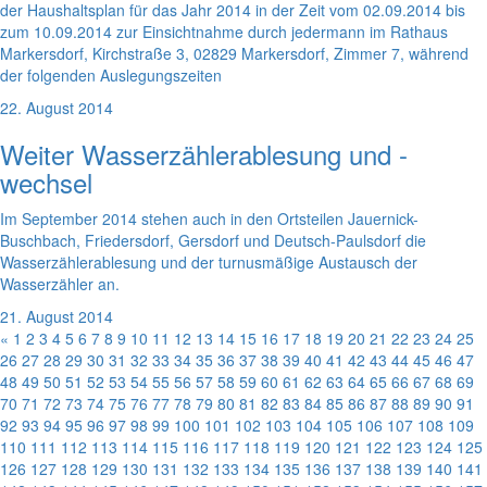
der Haushaltsplan für das Jahr 2014 in der Zeit vom 02.09.2014 bis
zum 10.09.2014 zur Einsichtnahme durch jedermann im Rathaus
Markersdorf, Kirchstraße 3, 02829 Markersdorf, Zimmer 7, während
der folgenden Auslegungszeiten
22. August 2014
Weiter Wasserzählerablesung und -
wechsel
Im September 2014 stehen auch in den Ortsteilen Jauernick-
Buschbach, Friedersdorf, Gersdorf und Deutsch-Paulsdorf die
Wasserzählerablesung und der turnusmäßige Austausch der
Wasserzähler an.
21. August 2014
«
1
2
3
4
5
6
7
8
9
10
11
12
13
14
15
16
17
18
19
20
21
22
23
24
25
26
27
28
29
30
31
32
33
34
35
36
37
38
39
40
41
42
43
44
45
46
47
48
49
50
51
52
53
54
55
56
57
58
59
60
61
62
63
64
65
66
67
68
69
70
71
72
73
74
75
76
77
78
79
80
81
82
83
84
85
86
87
88
89
90
91
92
93
94
95
96
97
98
99
100
101
102
103
104
105
106
107
108
109
110
111
112
113
114
115
116
117
118
119
120
121
122
123
124
125
126
127
128
129
130
131
132
133
134
135
136
137
138
139
140
141