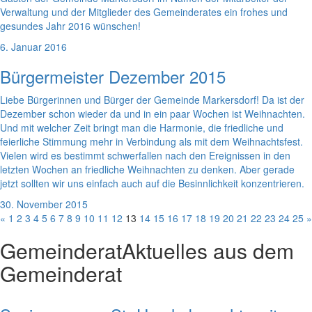
Verwaltung und der Mitglieder des Gemeinderates ein frohes und
gesundes Jahr 2016 wünschen!
6. Januar 2016
Bürgermeister Dezember 2015
Liebe Bürgerinnen und Bürger der Gemeinde Markersdorf! Da ist der
Dezember schon wieder da und in ein paar Wochen ist Weihnachten.
Und mit welcher Zeit bringt man die Harmonie, die friedliche und
feierliche Stimmung mehr in Verbindung als mit dem Weihnachtsfest.
Vielen wird es bestimmt schwerfallen nach den Ereignissen in den
letzten Wochen an friedliche Weihnachten zu denken. Aber gerade
jetzt sollten wir uns einfach auch auf die Besinnlichkeit konzentrieren.
30. November 2015
«
1
2
3
4
5
6
7
8
9
10
11
12
13
14
15
16
17
18
19
20
21
22
23
24
25
»
Gemeinderat
Aktuelles aus dem
Gemeinderat