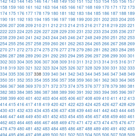
142
143
144
145
146
147
148
149
150
151
152
153
154
155
156
157
158
159
160
161
162
163
164
165
166
167
168
169
170
171
172
173
174
175
176
177
178
179
180
181
182
183
184
185
186
187
188
189
190
191
192
193
194
195
196
197
198
199
200
201
202
203
204
205
206
207
208
209
210
211
212
213
214
215
216
217
218
219
220
221
222
223
224
225
226
227
228
229
230
231
232
233
234
235
236
237
238
239
240
241
242
243
244
245
246
247
248
249
250
251
252
253
254
255
256
257
258
259
260
261
262
263
264
265
266
267
268
269
270
271
272
273
274
275
276
277
278
279
280
281
282
283
284
285
286
287
288
289
290
291
292
293
294
295
296
297
298
299
300
301
302
303
304
305
306
307
308
309
310
311
312
313
314
315
316
317
318
319
320
321
322
323
324
325
326
327
328
329
330
331
332
333
334
335
336
337
338
339
340
341
342
343
344
345
346
347
348
349
350
351
352
353
354
355
356
357
358
359
360
361
362
363
364
365
366
367
368
369
370
371
372
373
374
375
376
377
378
379
380
381
382
383
384
385
386
387
388
389
390
391
392
393
394
395
396
397
398
399
400
401
402
403
404
405
406
407
408
409
410
411
412
413
414
415
416
417
418
419
420
421
422
423
424
425
426
427
428
429
430
431
432
433
434
435
436
437
438
439
440
441
442
443
444
445
446
447
448
449
450
451
452
453
454
455
456
457
458
459
460
461
462
463
464
465
466
467
468
469
470
471
472
473
474
475
476
477
478
479
480
481
482
483
484
485
486
487
488
489
490
491
492
493
494
495
496
497
498
499
500
501
502
503
504
505
506
507
508
509