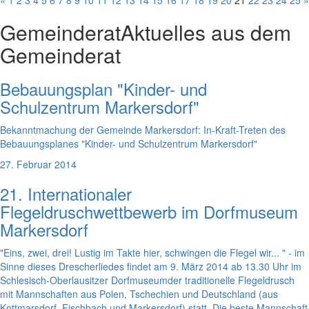
«
1
2
3
4
5
6
7
8
9
10
11
12
13
14
15
16
17
18
19
20
21
22
23
24
25
»
Gemeinderat
Aktuelles aus dem
Gemeinderat
Bebauungsplan "Kinder- und
Schulzentrum Markersdorf"
Bekanntmachung der Gemeinde Markersdorf: In-Kraft-Treten des
Bebauungsplanes "Kinder- und Schulzentrum Markersdorf"
27. Februar 2014
21. Internationaler
Flegeldruschwettbewerb im Dorfmuseum
Markersdorf
"Eins, zwei, drei! Lustig im Takte hier, schwingen die Flegel wir... " - im
Sinne dieses Drescherliedes findet am 9. März 2014 ab 13.30 Uhr im
Schlesisch-Oberlausitzer Dorfmuseumder traditionelle Flegeldrusch
mit Mannschaften aus Polen, Tschechien und Deutschland (aus
Kottmarsdorf, Fischbach und Markersdorf) statt. Die beste Mannschaft