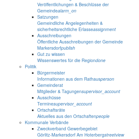
Veröffentlichungen & Beschlüsse der
Gemeinde
alarm_on
Satzungen
Gemeindliche Angelegenheiten &
sicherheitsrechtliche Erlasse
assignment
Ausschreibungen
Öffentliche Ausschreibungen der Gemeinde
Markersdorf
publish
Gut zu wissen
Wissenswertes für die Region
done
Politik
Bürgermeister
Informationen aus dem Rathaus
person
Gemeinderat
Mitglieder & Tagungen
supervisor_account
Ausschüsse
Termine
supervisor_account
Ortschaftsräte
Aktuelles aus den Ortschaften
people
Kommunale Verbände
Zweckverband Gewerbegebiet
Görlitz-Markersdorf Am Hoterberg
streetview