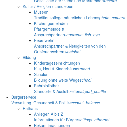
Geschichte der Gemeinde Markersdorf
restore
Kultur / Religion / Landleben
Museen
Traditionspflege bäuerlichen Lebens
photo_camera
Kirchengemeinden
Pfarrgemeinde &
Ansprechpartner
panorama_fish_eye
Feuerwehr
Ansprechpartner & Neuigkeiten von den
Ortsfeuerwehren
whatshot
Bildung
Kindertageseinrichtungen
Kita, Hort & Kinderhäuser
mood
Schulen
Bildung ohne weite Wege
school
Fahrbibliothek
Standorte & Ausleihzeiten
airport_shuttle
Bürgerservice
Verwaltung, Gesundheit & Politik
account_balance
Rathaus
Anliegen A bis Z
Informationen für Bürger
settings_ethernet
Bekanntmachungen