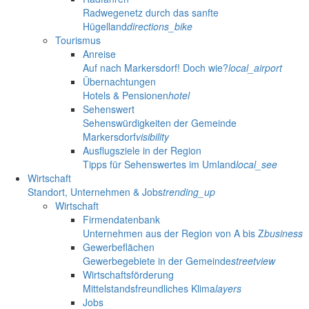
Radwegenetz durch das sanfte
Hügelland
directions_bike
Tourismus
Anreise
Auf nach Markersdorf! Doch wie?
local_airport
Übernachtungen
Hotels & Pensionen
hotel
Sehenswert
Sehenswürdigkeiten der Gemeinde
Markersdorf
visibility
Ausflugsziele in der Region
Tipps für Sehenswertes im Umland
local_see
Wirtschaft
Standort, Unternehmen & Jobs
trending_up
Wirtschaft
Firmendatenbank
Unternehmen aus der Region von A bis Z
business
Gewerbeflächen
Gewerbegebiete in der Gemeinde
streetview
Wirtschaftsförderung
Mittelstandsfreundliches Klima
layers
Jobs