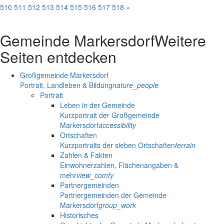
510
511
512
513
514
515
516
517
518
»
Gemeinde Markersdorf
Weitere
Seiten entdecken
Großgemeinde Markersdorf
Portrait, Landleben & Bildung
nature_people
Portrait
Leben in der Gemeinde
Kurzportrait der Großgemeinde
Markersdorf
accessibility
Ortschaften
Kurzportraits der sieben Ortschaften
terrain
Zahlen & Fakten
Einwohnerzahlen, Flächenangaben &
mehr
view_comfy
Partnergemeinden
Partnergemeinden der Gemeinde
Markersdorf
group_work
Historisches