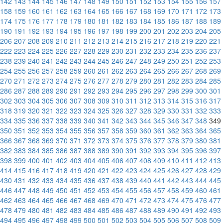
142
143
144
145
146
147
148
149
150
151
152
153
154
155
156
157
158
159
160
161
162
163
164
165
166
167
168
169
170
171
172
173
174
175
176
177
178
179
180
181
182
183
184
185
186
187
188
189
190
191
192
193
194
195
196
197
198
199
200
201
202
203
204
205
206
207
208
209
210
211
212
213
214
215
216
217
218
219
220
221
222
223
224
225
226
227
228
229
230
231
232
233
234
235
236
237
238
239
240
241
242
243
244
245
246
247
248
249
250
251
252
253
254
255
256
257
258
259
260
261
262
263
264
265
266
267
268
269
270
271
272
273
274
275
276
277
278
279
280
281
282
283
284
285
286
287
288
289
290
291
292
293
294
295
296
297
298
299
300
301
302
303
304
305
306
307
308
309
310
311
312
313
314
315
316
317
318
319
320
321
322
323
324
325
326
327
328
329
330
331
332
333
334
335
336
337
338
339
340
341
342
343
344
345
346
347
348
349
350
351
352
353
354
355
356
357
358
359
360
361
362
363
364
365
366
367
368
369
370
371
372
373
374
375
376
377
378
379
380
381
382
383
384
385
386
387
388
389
390
391
392
393
394
395
396
397
398
399
400
401
402
403
404
405
406
407
408
409
410
411
412
413
414
415
416
417
418
419
420
421
422
423
424
425
426
427
428
429
430
431
432
433
434
435
436
437
438
439
440
441
442
443
444
445
446
447
448
449
450
451
452
453
454
455
456
457
458
459
460
461
462
463
464
465
466
467
468
469
470
471
472
473
474
475
476
477
478
479
480
481
482
483
484
485
486
487
488
489
490
491
492
493
494
495
496
497
498
499
500
501
502
503
504
505
506
507
508
509