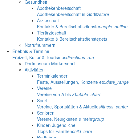
Gesundheit
Apothekenbereitschaft
Apothekenbereitschaft in Görlitz
store
Ärzteschaft
Kontakte & Bereitschaftsdienste
people_outline
Tierärzteschaft
Kontakte & Bereitschaftsdienste
pets
Notrufnummern
Erlebnis & Termine
Freizeit, Kultur & Tourismus
directions_run
Dorfmuseum Markersdorf
Aktivitäten
Terminkalender
Feste, Ausstellungen, Konzerte etc.
date_range
Vereine
Vereine von A bis Z
bubble_chart
Sport
Vereine, Sportstätten & Aktuelles
fitness_center
Senioren
Vereine, Neuigkeiten & mehr
group
Kinder+Jugendliche
Tipps für Familien
child_care
Radfahren