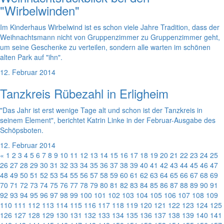
"Wirbelwinden"
Im Kinderhaus Wirbelwind ist es schon viele Jahre Tradition, dass der
Weihnachtsmann nicht von Gruppenzimmer zu Gruppenzimmer geht,
um seine Geschenke zu verteilen, sondern alle warten im schönen
alten Park auf "ihn".
12. Februar 2014
Tanzkreis Rübezahl in Erligheim
"Das Jahr ist erst wenige Tage alt und schon ist der Tanzkreis in
seinem Element", berichtet Katrin Linke in der Februar-Ausgabe des
Schöpsboten.
12. Februar 2014
«
1
2
3
4
5
6
7
8
9
10
11
12
13
14
15
16
17
18
19
20
21
22
23
24
25
26
27
28
29
30
31
32
33
34
35
36
37
38
39
40
41
42
43
44
45
46
47
48
49
50
51
52
53
54
55
56
57
58
59
60
61
62
63
64
65
66
67
68
69
70
71
72
73
74
75
76
77
78
79
80
81
82
83
84
85
86
87
88
89
90
91
92
93
94
95
96
97
98
99
100
101
102
103
104
105
106
107
108
109
110
111
112
113
114
115
116
117
118
119
120
121
122
123
124
125
126
127
128
129
130
131
132
133
134
135
136
137
138
139
140
141