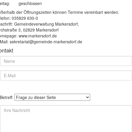
eitag:
geschlossen
ßerhalb der Öffnungszeiten können Termine vereinbart werden.
lefon: 035829 630-0
schrift: Gemeindeverwaltung Markersdorf,
rchstraße 3, 02829 Markersdorf
mepage: www.markersdorf.de
Mail: sekretariat@gemeinde-markersdorf.de
ontakt
Betreff: