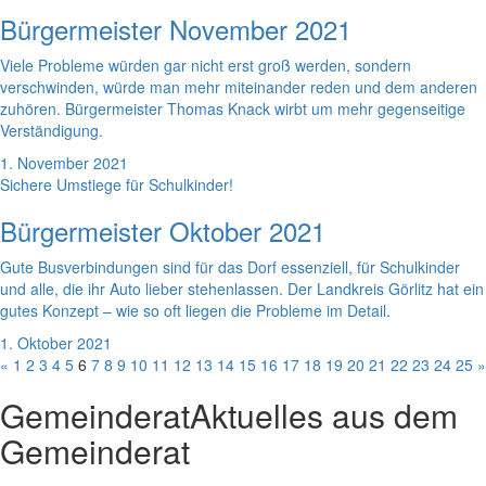
Bürgermeister November 2021
Viele Probleme würden gar nicht erst groß werden, sondern
verschwinden, würde man mehr miteinander reden und dem anderen
zuhören. Bürgermeister Thomas Knack wirbt um mehr gegenseitige
Verständigung.
1. November 2021
Sichere Umstiege für Schulkinder!
Bürgermeister Oktober 2021
Gute Busverbindungen sind für das Dorf essenziell, für Schulkinder
und alle, die ihr Auto lieber stehenlassen. Der Landkreis Görlitz hat ein
gutes Konzept – wie so oft liegen die Probleme im Detail.
1. Oktober 2021
«
1
2
3
4
5
6
7
8
9
10
11
12
13
14
15
16
17
18
19
20
21
22
23
24
25
»
Gemeinderat
Aktuelles aus dem
Gemeinderat