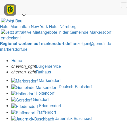
Anzeigen
Hotel Manhattan New York
Hotel Nürnberg
Regional werben auf markersdorf.de!
anzeigen@gemeinde-
markersdorf.de
Home
chevron_right
Bürgerservice
chevron_right
Rathaus
Markersdorf
Deutsch-Paulsdorf
Holtendorf
Gersdorf
Friedersdorf
Pfaffendorf
Jauernick-Buschbach