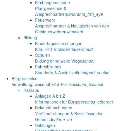
Kirchengemeinden
Pfarrgemeinde &
Ansprechpartner
panorama_fish_eye
Feuerwehr
Ansprechpartner & Neuigkeiten von den
Ortsfeuerwehren
whatshot
Bildung
Kindertageseinrichtungen
Kita, Hort & Kinderhäuser
mood
Schulen
Bildung ohne weite Wege
school
Fahrbibliothek
Standorte & Ausleihzeiten
airport_shuttle
Bürgerservice
Verwaltung, Gesundheit & Politik
account_balance
Rathaus
Anliegen A bis Z
Informationen für Bürger
settings_ethernet
Bekanntmachungen
Veröffentlichungen & Beschlüsse der
Gemeinde
alarm_on
Satzungen