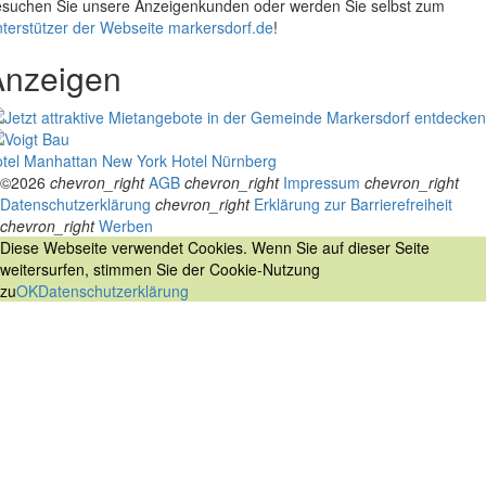
suchen Sie unsere Anzeigenkunden oder werden Sie selbst zum
terstützer der Webseite markersdorf.de
!
Anzeigen
tel Manhattan New York
Hotel Nürnberg
©2026
chevron_right
AGB
chevron_right
Impressum
chevron_right
Datenschutzerklärung
chevron_right
Erklärung zur Barrierefreiheit
chevron_right
Werben
Diese Webseite verwendet Cookies. Wenn Sie auf dieser Seite
weitersurfen, stimmen Sie der Cookie-Nutzung
zu
OK
Datenschutzerklärung