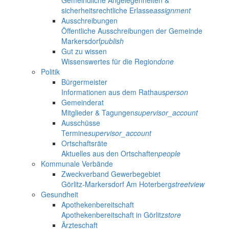
Gemeindliche Angelegenheiten &
sicherheitsrechtliche Erlasse
assignment
Ausschreibungen
Öffentliche Ausschreibungen der Gemeinde
Markersdorf
publish
Gut zu wissen
Wissenswertes für die Region
done
Politik
Bürgermeister
Informationen aus dem Rathaus
person
Gemeinderat
Mitglieder & Tagungen
supervisor_account
Ausschüsse
Termine
supervisor_account
Ortschaftsräte
Aktuelles aus den Ortschaften
people
Kommunale Verbände
Zweckverband Gewerbegebiet
Görlitz-Markersdorf Am Hoterberg
streetview
Gesundheit
Apothekenbereitschaft
Apothekenbereitschaft in Görlitz
store
Ärzteschaft