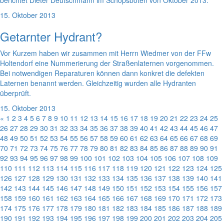
berichtet Dieter Deutschmann im Schöpsboten von Oktober 2013.
15. Oktober 2013
Getarnter Hydrant?
Vor Kurzem haben wir zusammen mit Herrn Wiedmer von der FFw
Holtendorf eine Nummerierung der Straßenlaternen vorgenommen.
Bei notwendigen Reparaturen können dann konkret die defekten
Laternen benannt werden. Gleichzeitig wurden alle Hydranten
überprüft.
15. Oktober 2013
«
1
2
3
4
5
6
7
8
9
10
11
12
13
14
15
16
17
18
19
20
21
22
23
24
25
26
27
28
29
30
31
32
33
34
35
36
37
38
39
40
41
42
43
44
45
46
47
48
49
50
51
52
53
54
55
56
57
58
59
60
61
62
63
64
65
66
67
68
69
70
71
72
73
74
75
76
77
78
79
80
81
82
83
84
85
86
87
88
89
90
91
92
93
94
95
96
97
98
99
100
101
102
103
104
105
106
107
108
109
110
111
112
113
114
115
116
117
118
119
120
121
122
123
124
125
126
127
128
129
130
131
132
133
134
135
136
137
138
139
140
141
142
143
144
145
146
147
148
149
150
151
152
153
154
155
156
157
158
159
160
161
162
163
164
165
166
167
168
169
170
171
172
173
174
175
176
177
178
179
180
181
182
183
184
185
186
187
188
189
190
191
192
193
194
195
196
197
198
199
200
201
202
203
204
205