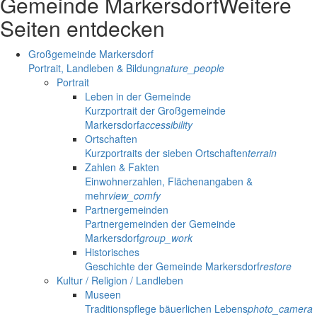
Gemeinde Markersdorf
Weitere
Seiten entdecken
Großgemeinde Markersdorf
Portrait, Landleben & Bildung
nature_people
Portrait
Leben in der Gemeinde
Kurzportrait der Großgemeinde
Markersdorf
accessibility
Ortschaften
Kurzportraits der sieben Ortschaften
terrain
Zahlen & Fakten
Einwohnerzahlen, Flächenangaben &
mehr
view_comfy
Partnergemeinden
Partnergemeinden der Gemeinde
Markersdorf
group_work
Historisches
Geschichte der Gemeinde Markersdorf
restore
Kultur / Religion / Landleben
Museen
Traditionspflege bäuerlichen Lebens
photo_camera