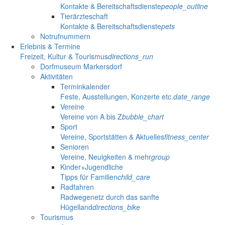
Kontakte & Bereitschaftsdienste
people_outline
Tierärzteschaft
Kontakte & Bereitschaftsdienste
pets
Notrufnummern
Erlebnis & Termine
Freizeit, Kultur & Tourismus
directions_run
Dorfmuseum Markersdorf
Aktivitäten
Terminkalender
Feste, Ausstellungen, Konzerte etc.
date_range
Vereine
Vereine von A bis Z
bubble_chart
Sport
Vereine, Sportstätten & Aktuelles
fitness_center
Senioren
Vereine, Neuigkeiten & mehr
group
Kinder+Jugendliche
Tipps für Familien
child_care
Radfahren
Radwegenetz durch das sanfte
Hügelland
directions_bike
Tourismus