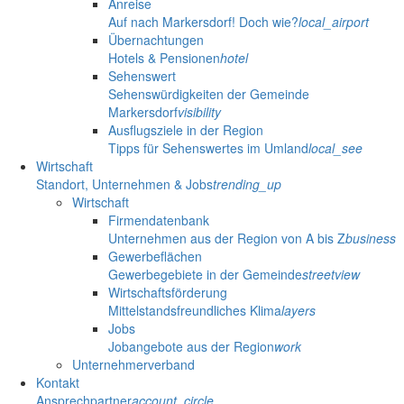
Anreise
Auf nach Markersdorf! Doch wie?
local_airport
Übernachtungen
Hotels & Pensionen
hotel
Sehenswert
Sehenswürdigkeiten der Gemeinde
Markersdorf
visibility
Ausflugsziele in der Region
Tipps für Sehenswertes im Umland
local_see
Wirtschaft
Standort, Unternehmen & Jobs
trending_up
Wirtschaft
Firmendatenbank
Unternehmen aus der Region von A bis Z
business
Gewerbeflächen
Gewerbegebiete in der Gemeinde
streetview
Wirtschaftsförderung
Mittelstandsfreundliches Klima
layers
Jobs
Jobangebote aus der Region
work
Unternehmerverband
Kontakt
Ansprechpartner
account_circle