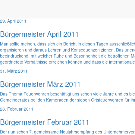
Strategische Überlegungen zur Entwicklung der Großgemeinde Markersd
rückt. Vor der Gemeinde steht die schwierige Aufgabe, auf Basis eig
29. April 2011
Bürgermeister April 2011
Man sollte meinen, dass sich ein Bericht in diesen Tagen ausschließlic
organisieren und daraus Lehren und Konsequenzen ziehen. Das unendlic
beeindruckend, mit welcher Ruhe und Besonnenheit die betroffenen M
geordnetete Verhältnisse erreichen können und dass die internationale H
31. März 2011
Bürgermeister März 2011
Das Thema Feuerwehren beschäftigt uns schon viele Jahre und es bl
Gemeinderates bei den Kameraden der sieben Ortsfeuerwehren für ihr
28. Februar 2011
Bürgermeister Februar 2011
Der nun schon 7. gemeinsame Neujahrsempfang des Unternehmerverban