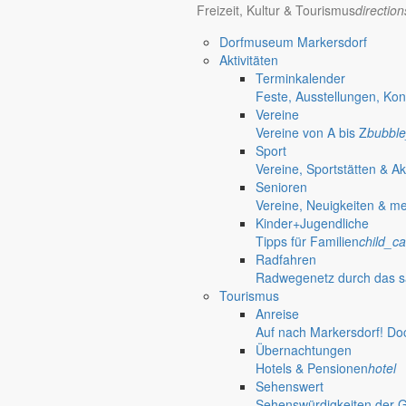
Freizeit, Kultur & Tourismus
directio
Bürgerinformationen, Dokumente & mehr
Dorfmuseum Markersdorf
Aktivitäten
Terminkalender
Öffnungszeiten Rathaus
Gemeinde
Feste, Ausstellungen, Kon
Vereine
Montag:
08:30 – 11:30 Uhr
Vereine von A bis Z
bubble
Dienstag:
08:30 – 11:30 Uhr und 14:00 – 18:00 Uhr
Sport
Mittwoch:
geschlossen
Vereine, Sportstätten & Ak
Donnerstag:
08:30 – 11:30 Uhr und 14:00 – 17:00 Uhr
Senioren
Freitag:
geschlossen
Vereine, Neuigkeiten & m
Außerhalb der Öffnungszeiten können Termine vereinbart werden.
Kinder+Jugendliche
Telefon: 035829 630-0
Tipps für Familien
child_ca
Anschrift: Gemeindeverwaltung Markersdorf,
Radfahren
Kirchstraße 3, 02829 Markersdorf
Radwegenetz durch das s
Homepage: www.markersdorf.de
Tourismus
E-Mail: sekretariat@gemeinde-markersdorf.de
Anreise
Auf nach Markersdorf! Do
Bürgermeister
Aktuelles aus dem
Übernachtungen
Hotels & Pensionen
hotel
Sehenswert
Bürgermeister August 2011
Sehenswürdigkeiten der 