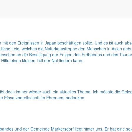
orf in den nächsten 10 bis 15 Jahren sind es, die Bürgermeister Thom
ener klarer Analysen und unter ungewissen Rahmenbedingungen Entschei
h mit den Ereignissen in Japan beschäftigen sollte. Und es ist auch ab
he Leid, welches die Naturkatastrophe den Menschen in Asien gebracht
enschen an die Beseitigung der Folgen des Erdbebens und des Tsunam
ilfe einen kleinen Teil der Not lindern kann.
eibt doch immer wieder auch ein aktuelles Thema. Ich möchte die Ge
e Einsatzbereitschaft im Ehrenamt bedanken.
des und der Gemeinde Markersdorf liegt hinter uns. Er hat eine so