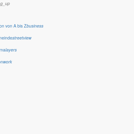
ng_up
n von A bis Z
business
meinde
streetview
ima
layers
on
work