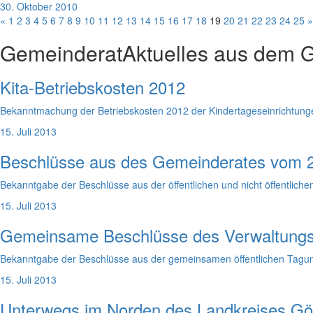
30. Oktober 2010
«
1
2
3
4
5
6
7
8
9
10
11
12
13
14
15
16
17
18
19
20
21
22
23
24
25
»
Gemeinderat
Aktuelles aus dem 
Kita-Betriebskosten 2012
Bekanntmachung der Betriebskosten 2012 der Kindertageseinrichtung
15. Juli 2013
Beschlüsse aus des Gemeinderates vom 
Bekanntgabe der Beschlüsse aus der öffentlichen und nicht öffentli
15. Juli 2013
Gemeinsame Beschlüsse des Verwaltungs-
Bekanntgabe der Beschlüsse aus der gemeinsamen öffentlichen Tagun
15. Juli 2013
Unterwegs im Norden des Landkreises Gör