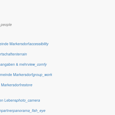
_people
dorf.de
einde Markersdorf
accessibility
Ortschaften
terrain
nangaben & mehr
view_comfy
meinde Markersdorf
group_work
 Markersdorf
restore
hen Lebens
photo_camera
hpartner
panorama_fish_eye