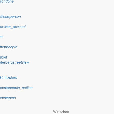
gion
done
athaus
person
ervisor_account
nt
ften
people
biet
oterberg
streetview
örlitz
store
ienste
people_outline
ienste
pets
Wirtschaft