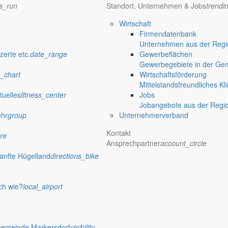
ns_run
Standort, Unternehmen & Jobs
trendi
Wirtschaft
Firmendatenbank
Unternehmen aus der Regio
verwaltung Markersdorf
zerte etc.
date_range
Gewerbeflächen
Gewerbegebiete in der Ge
_chart
Wirtschaftsförderung
Mittelstandsfreundliches Kl
tuelles
fitness_center
Jobs
Jobangebote aus der Regi
ehr
group
Unternehmerverband
Kontakt
re
Ansprechpartner
account_circle
anfte Hügelland
directions_bike
ch wie?
local_airport
 Rathaus
Gemeinde Markersdorf
visibility