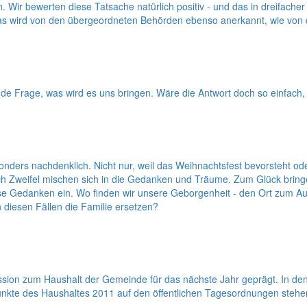
r bewerten diese Tatsache natürlich positiv - und das in dreifacher H
t. Das wird von den übergeordneten Behörden ebenso anerkannt, wie vo
de Frage, was wird es uns bringen. Wäre die Antwort doch so einfach
nders nachdenklich. Nicht nur, weil das Weihnachtsfest bevorsteht od
 Zweifel mischen sich in die Gedanken und Träume. Zum Glück bringe
se Gedanken ein. Wo finden wir unsere Geborgenheit - den Ort zum Auft
 diesen Fällen die Familie ersetzen?
kussion zum Haushalt der Gemeinde für das nächste Jahr geprägt. In
kte des Haushaltes 2011 auf den öffentlichen Tagesordnungen stehe