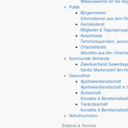
Wissenswertes für die Re
Politik
Bürgermeister
Informationen aus dem R
Gemeinderat
Mitglieder & Tagungen
sup
Ausschüsse
Termine
supervisor_accou
Ortschaftsräte
Aktuelles aus den Ortscha
Kommunale Verbände
Zweckverband Gewerbege
Görlitz-Markersdorf Am H
Gesundheit
Apothekenbereitschaft
Apothekenbereitschaft in G
Ärzteschaft
Kontakte & Bereitschaftsd
Tierärzteschaft
Kontakte & Bereitschaftsd
Notrufnummern
Anliegen A bis Z
Erlebnis & Termine