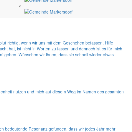
as Knack in seinem Artikel für den Monat Mai in den Mittelpunkt
dungen vorzubereiten. Die Bürger sind zur Beteiligung aufgerufen.
solut richtig, wenn wir uns mit dem Geschehen befassen, Hilfe
 hat, ist nicht in Worten zu fassen und dennoch ist es für mich
i gehen. Wünschen wir ihnen, dass sie schnell wieder etwas
legenheit nutzen und mich auf diesem Weg im Namen des gesamten
lch bedeutende Resonanz gefunden, dass wir jedes Jahr mehr