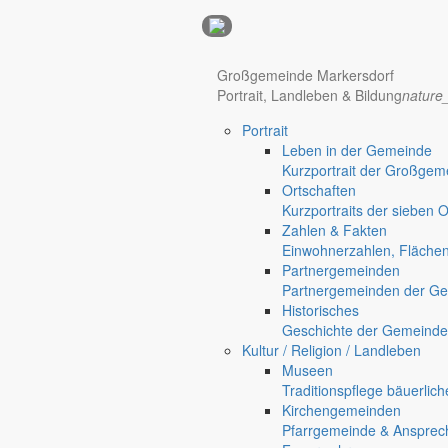
Anzeigen
Hotel Manhattan New York
Hotel Nürnberg
Großgemeinde Markersdorf
Portrait, Landleben & Bildung
nature
Portrait
Regional werben auf markersdorf.de!
anzeigen@gemeinde-markers
Leben in der Gemeinde
Kurzportrait der Großgem
Home
Ortschaften
chevron_right
Bürgerservice
Kurzportraits der sieben 
chevron_right
Rathaus
Zahlen & Fakten
Markersdorf
Einwohnerzahlen, Fläche
Deutsch-Paulsdorf
Partnergemeinden
Holtendorf
Partnergemeinden der Ge
Gersdorf
Historisches
Geschichte der Gemeinde
Friedersdorf
Kultur / Religion / Landleben
Pfaffendorf
Museen
Jauernick-Buschbach
Traditionspflege bäuerlic
Kirchengemeinden
Rathaus
Pfarrgemeinde & Ansprec