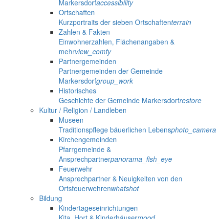
Markersdorf
accessibility
Ortschaften
Kurzportraits der sieben Ortschaften
terrain
Zahlen & Fakten
Einwohnerzahlen, Flächenangaben &
mehr
view_comfy
Partnergemeinden
Partnergemeinden der Gemeinde
Markersdorf
group_work
Historisches
Geschichte der Gemeinde Markersdorf
restore
Kultur / Religion / Landleben
Museen
Traditionspflege bäuerlichen Lebens
photo_camera
Kirchengemeinden
Pfarrgemeinde &
Ansprechpartner
panorama_fish_eye
Feuerwehr
Ansprechpartner & Neuigkeiten von den
Ortsfeuerwehren
whatshot
Bildung
Kindertageseinrichtungen
Kita, Hort & Kinderhäuser
mood