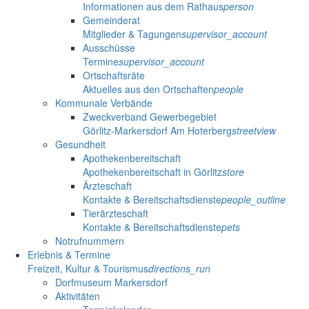
Informationen aus dem Rathaus
person
Gemeinderat
Mitglieder & Tagungen
supervisor_account
Ausschüsse
Termine
supervisor_account
Ortschaftsräte
Aktuelles aus den Ortschaften
people
Kommunale Verbände
Zweckverband Gewerbegebiet
Görlitz-Markersdorf Am Hoterberg
streetview
Gesundheit
Apothekenbereitschaft
Apothekenbereitschaft in Görlitz
store
Ärzteschaft
Kontakte & Bereitschaftsdienste
people_outline
Tierärzteschaft
Kontakte & Bereitschaftsdienste
pets
Notrufnummern
Erlebnis & Termine
Freizeit, Kultur & Tourismus
directions_run
Dorfmuseum Markersdorf
Aktivitäten