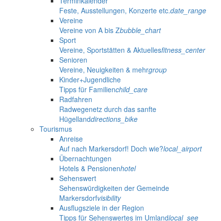
Terminkalender
Feste, Ausstellungen, Konzerte etc.
date_range
Vereine
Vereine von A bis Z
bubble_chart
Sport
Vereine, Sportstätten & Aktuelles
fitness_center
Senioren
Vereine, Neuigkeiten & mehr
group
Kinder+Jugendliche
Tipps für Familien
child_care
Radfahren
Radwegenetz durch das sanfte
Hügelland
directions_bike
Tourismus
Anreise
Auf nach Markersdorf! Doch wie?
local_airport
Übernachtungen
Hotels & Pensionen
hotel
Sehenswert
Sehenswürdigkeiten der Gemeinde
Markersdorf
visibility
Ausflugsziele in der Region
Tipps für Sehenswertes im Umland
local_see