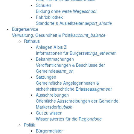
Schulen
Bildung ohne weite Wege
school
Fahrbibliothek
Standorte & Ausleihzeiten
airport_shuttle
Bürgerservice
Verwaltung, Gesundheit & Politik
account_balance
Rathaus
Anliegen A bis Z
Informationen für Bürger
settings_ethernet
Bekanntmachungen
Veröffentlichungen & Beschlüsse der
Gemeinde
alarm_on
Satzungen
Gemeindliche Angelegenheiten &
sicherheitsrechtliche Erlasse
assignment
Ausschreibungen
Öffentliche Ausschreibungen der Gemeinde
Markersdorf
publish
Gut zu wissen
Wissenswertes für die Region
done
Politik
Bürgermeister