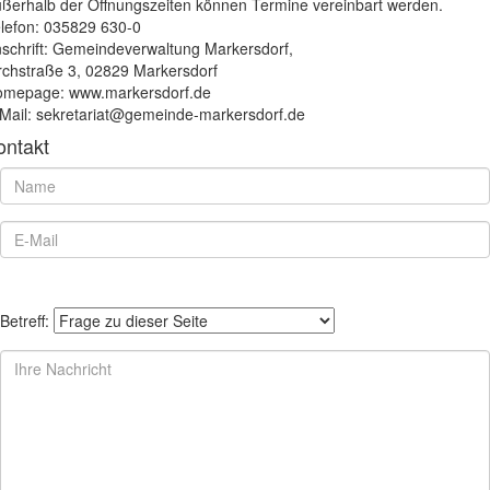
ßerhalb der Öffnungszeiten können Termine vereinbart werden.
lefon: 035829 630-0
schrift: Gemeindeverwaltung Markersdorf,
rchstraße 3, 02829 Markersdorf
mepage: www.markersdorf.de
Mail: sekretariat@gemeinde-markersdorf.de
ontakt
Betreff: