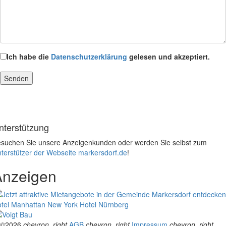
Ich habe die
Datenschutzerklärung
gelesen und akzeptiert.
nterstützung
suchen Sie unsere Anzeigenkunden oder werden Sie selbst zum
terstützer der Webseite markersdorf.de
!
Anzeigen
tel Manhattan New York
Hotel Nürnberg
©2026
chevron_right
AGB
chevron_right
Impressum
chevron_right