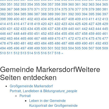
350
351
352
353
354
355
356
357
358
359
360
361
362
363
364
365
366
367
368
369
370
371
372
373
374
375
376
377
378
379
380
381
382
383
384
385
386
387
388
389
390
391
392
393
394
395
396
397
398
399
400
401
402
403
404
405
406
407
408
409
410
411
412
413
414
415
416
417
418
419
420
421
422
423
424
425
426
427
428
429
430
431
432
433
434
435
436
437
438
439
440
441
442
443
444
445
446
447
448
449
450
451
452
453
454
455
456
457
458
459
460
461
462
463
464
465
466
467
468
469
470
471
472
473
474
475
476
477
478
479
480
481
482
483
484
485
486
487
488
489
490
491
492
493
494
495
496
497
498
499
500
501
502
503
504
505
506
507
508
509
510
511
512
513
514
515
516
517
518
»
Gemeinde Markersdorf
Weitere
Seiten entdecken
Großgemeinde Markersdorf
Portrait, Landleben & Bildung
nature_people
Portrait
Leben in der Gemeinde
Kurzportrait der Großgemeinde