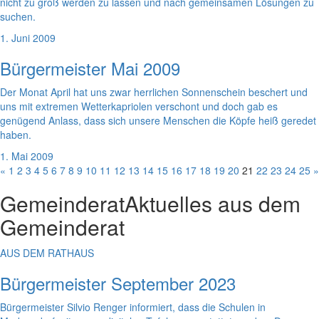
nicht zu groß werden zu lassen und nach gemeinsamen Lösungen zu
suchen.
1. Juni 2009
Bürgermeister Mai 2009
Der Monat April hat uns zwar herrlichen Sonnenschein beschert und
uns mit extremen Wetterkapriolen verschont und doch gab es
genügend Anlass, dass sich unsere Menschen die Köpfe heiß geredet
haben.
1. Mai 2009
«
1
2
3
4
5
6
7
8
9
10
11
12
13
14
15
16
17
18
19
20
21
22
23
24
25
»
Gemeinderat
Aktuelles aus dem
Gemeinderat
AUS DEM RATHAUS
Bürgermeister September 2023
Bürgermeister Silvio Renger informiert, dass die Schulen in