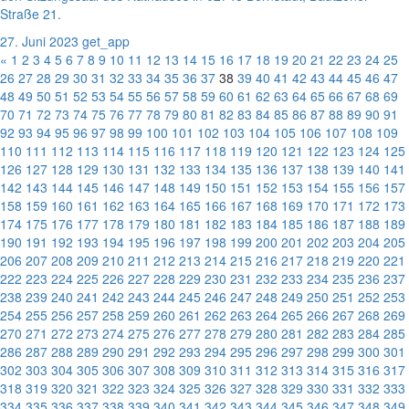
Straße 21.
27. Juni 2023
get_app
«
1
2
3
4
5
6
7
8
9
10
11
12
13
14
15
16
17
18
19
20
21
22
23
24
25
26
27
28
29
30
31
32
33
34
35
36
37
38
39
40
41
42
43
44
45
46
47
48
49
50
51
52
53
54
55
56
57
58
59
60
61
62
63
64
65
66
67
68
69
70
71
72
73
74
75
76
77
78
79
80
81
82
83
84
85
86
87
88
89
90
91
92
93
94
95
96
97
98
99
100
101
102
103
104
105
106
107
108
109
110
111
112
113
114
115
116
117
118
119
120
121
122
123
124
125
126
127
128
129
130
131
132
133
134
135
136
137
138
139
140
141
142
143
144
145
146
147
148
149
150
151
152
153
154
155
156
157
158
159
160
161
162
163
164
165
166
167
168
169
170
171
172
173
174
175
176
177
178
179
180
181
182
183
184
185
186
187
188
189
190
191
192
193
194
195
196
197
198
199
200
201
202
203
204
205
206
207
208
209
210
211
212
213
214
215
216
217
218
219
220
221
222
223
224
225
226
227
228
229
230
231
232
233
234
235
236
237
238
239
240
241
242
243
244
245
246
247
248
249
250
251
252
253
254
255
256
257
258
259
260
261
262
263
264
265
266
267
268
269
270
271
272
273
274
275
276
277
278
279
280
281
282
283
284
285
286
287
288
289
290
291
292
293
294
295
296
297
298
299
300
301
302
303
304
305
306
307
308
309
310
311
312
313
314
315
316
317
318
319
320
321
322
323
324
325
326
327
328
329
330
331
332
333
334
335
336
337
338
339
340
341
342
343
344
345
346
347
348
349