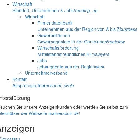
Wirtschaft
Standort, Unternehmen & Jobs
trending_up
Wirtschaft
Firmendatenbank
Unternehmen aus der Region von A bis Z
business
Gewerbeflächen
Gewerbegebiete in der Gemeinde
streetview
Wirtschaftsförderung
Mittelstandsfreundliches Klima
layers
Jobs
Jobangebote aus der Region
work
Unternehmerverband
Kontakt
Ansprechpartner
account_circle
nterstützung
suchen Sie unsere Anzeigenkunden oder werden Sie selbst zum
terstützer der Webseite markersdorf.de
!
Anzeigen