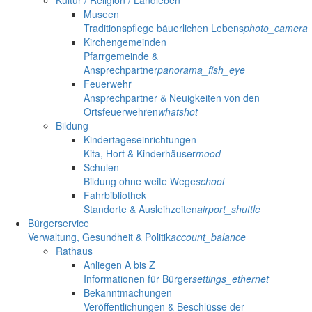
Kultur / Religion / Landleben
Museen
Traditionspflege bäuerlichen Lebens
photo_camera
Kirchengemeinden
Pfarrgemeinde &
Ansprechpartner
panorama_fish_eye
Feuerwehr
Ansprechpartner & Neuigkeiten von den
Ortsfeuerwehren
whatshot
Bildung
Kindertageseinrichtungen
Kita, Hort & Kinderhäuser
mood
Schulen
Bildung ohne weite Wege
school
Fahrbibliothek
Standorte & Ausleihzeiten
airport_shuttle
Bürgerservice
Verwaltung, Gesundheit & Politik
account_balance
Rathaus
Anliegen A bis Z
Informationen für Bürger
settings_ethernet
Bekanntmachungen
Veröffentlichungen & Beschlüsse der