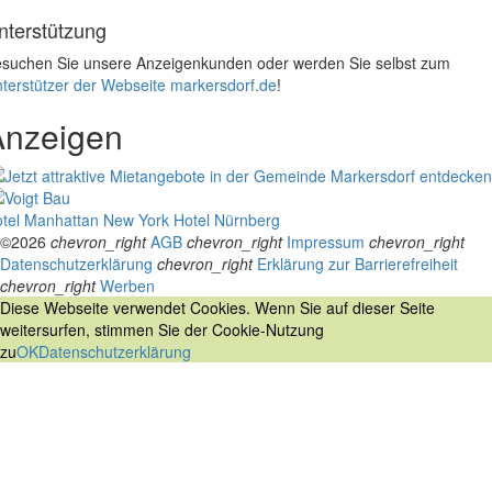
nterstützung
suchen Sie unsere Anzeigenkunden oder werden Sie selbst zum
terstützer der Webseite markersdorf.de
!
Anzeigen
tel Manhattan New York
Hotel Nürnberg
©2026
chevron_right
AGB
chevron_right
Impressum
chevron_right
Datenschutzerklärung
chevron_right
Erklärung zur Barrierefreiheit
chevron_right
Werben
Diese Webseite verwendet Cookies. Wenn Sie auf dieser Seite
weitersurfen, stimmen Sie der Cookie-Nutzung
zu
OK
Datenschutzerklärung