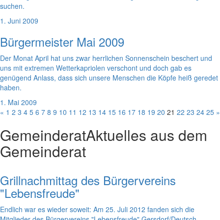
suchen.
1. Juni 2009
Bürgermeister Mai 2009
Der Monat April hat uns zwar herrlichen Sonnenschein beschert und
uns mit extremen Wetterkapriolen verschont und doch gab es
genügend Anlass, dass sich unsere Menschen die Köpfe heiß geredet
haben.
1. Mai 2009
«
1
2
3
4
5
6
7
8
9
10
11
12
13
14
15
16
17
18
19
20
21
22
23
24
25
»
Gemeinderat
Aktuelles aus dem
Gemeinderat
Grillnachmittag des Bürgervereins
"Lebensfreude"
Endlich war es wieder soweit: Am 25. Juli 2012 fanden sich die
Mitglieder des Bürgervereins "Lebensfreude" Gersdorf/Deutsch