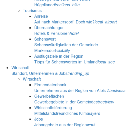
Hügelland
directions_bike
Tourismus
Anreise
Auf nach Markersdorf! Doch wie?
local_airport
Übernachtungen
Hotels & Pensionen
hotel
Sehenswert
Sehenswürdigkeiten der Gemeinde
Markersdorf
visibility
Ausflugsziele in der Region
Tipps für Sehenswertes im Umland
local_see
Wirtschaft
Standort, Unternehmen & Jobs
trending_up
Wirtschaft
Firmendatenbank
Unternehmen aus der Region von A bis Z
business
Gewerbeflächen
Gewerbegebiete in der Gemeinde
streetview
Wirtschaftsförderung
Mittelstandsfreundliches Klima
layers
Jobs
Jobangebote aus der Region
work