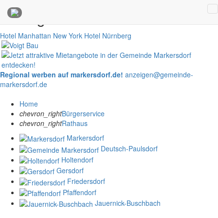
Anzeigen
Hotel Manhattan New York
Hotel Nürnberg
Regional werben auf markersdorf.de!
anzeigen@gemeinde-
markersdorf.de
Home
chevron_right
Bürgerservice
chevron_right
Rathaus
Markersdorf
Deutsch-Paulsdorf
Holtendorf
Gersdorf
Friedersdorf
Pfaffendorf
Jauernick-Buschbach