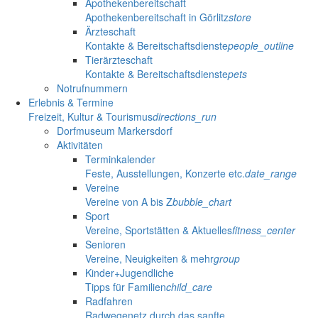
Apothekenbereitschaft
Apothekenbereitschaft in Görlitz
store
Ärzteschaft
Kontakte & Bereitschaftsdienste
people_outline
Tierärzteschaft
Kontakte & Bereitschaftsdienste
pets
Notrufnummern
Erlebnis & Termine
Freizeit, Kultur & Tourismus
directions_run
Dorfmuseum Markersdorf
Aktivitäten
Terminkalender
Feste, Ausstellungen, Konzerte etc.
date_range
Vereine
Vereine von A bis Z
bubble_chart
Sport
Vereine, Sportstätten & Aktuelles
fitness_center
Senioren
Vereine, Neuigkeiten & mehr
group
Kinder+Jugendliche
Tipps für Familien
child_care
Radfahren
Radwegenetz durch das sanfte