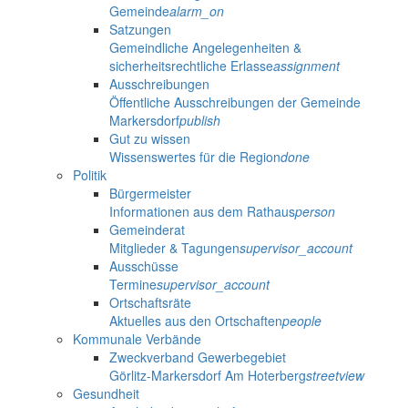
Gemeinde
alarm_on
Satzungen
Gemeindliche Angelegenheiten &
sicherheitsrechtliche Erlasse
assignment
Ausschreibungen
Öffentliche Ausschreibungen der Gemeinde
Markersdorf
publish
Gut zu wissen
Wissenswertes für die Region
done
Politik
Bürgermeister
Informationen aus dem Rathaus
person
Gemeinderat
Mitglieder & Tagungen
supervisor_account
Ausschüsse
Termine
supervisor_account
Ortschaftsräte
Aktuelles aus den Ortschaften
people
Kommunale Verbände
Zweckverband Gewerbegebiet
Görlitz-Markersdorf Am Hoterberg
streetview
Gesundheit