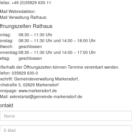
lefax: +49 (0)35829 630-11
Mail Webredaktion:
Mail Verwaltung Rathaus:
ffnungszeiten Rathaus
ntag:
08:30 – 11:30 Uhr
enstag:
08:30 – 11:30 Uhr und 14:00 – 18:00 Uhr
ttwoch:
geschlossen
nnerstag:
08:30 – 11:30 Uhr und 14:00 – 17:00 Uhr
eitag:
geschlossen
ßerhalb der Öffnungszeiten können Termine vereinbart werden.
lefon: 035829 630-0
schrift: Gemeindeverwaltung Markersdorf,
rchstraße 3, 02829 Markersdorf
mepage: www.markersdorf.de
Mail: sekretariat@gemeinde-markersdorf.de
ontakt