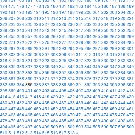
158
159
160
161
162
163
164
165
166
167
168
169
170
171
172
173
174
175
176
177
178
179
180
181
182
183
184
185
186
187
188
189
190
191
192
193
194
195
196
197
198
199
200
201
202
203
204
205
206
207
208
209
210
211
212
213
214
215
216
217
218
219
220
221
222
223
224
225
226
227
228
229
230
231
232
233
234
235
236
237
238
239
240
241
242
243
244
245
246
247
248
249
250
251
252
253
254
255
256
257
258
259
260
261
262
263
264
265
266
267
268
269
270
271
272
273
274
275
276
277
278
279
280
281
282
283
284
285
286
287
288
289
290
291
292
293
294
295
296
297
298
299
300
301
302
303
304
305
306
307
308
309
310
311
312
313
314
315
316
317
318
319
320
321
322
323
324
325
326
327
328
329
330
331
332
333
334
335
336
337
338
339
340
341
342
343
344
345
346
347
348
349
350
351
352
353
354
355
356
357
358
359
360
361
362
363
364
365
366
367
368
369
370
371
372
373
374
375
376
377
378
379
380
381
382
383
384
385
386
387
388
389
390
391
392
393
394
395
396
397
398
399
400
401
402
403
404
405
406
407
408
409
410
411
412
413
414
415
416
417
418
419
420
421
422
423
424
425
426
427
428
429
430
431
432
433
434
435
436
437
438
439
440
441
442
443
444
445
446
447
448
449
450
451
452
453
454
455
456
457
458
459
460
461
462
463
464
465
466
467
468
469
470
471
472
473
474
475
476
477
478
479
480
481
482
483
484
485
486
487
488
489
490
491
492
493
494
495
496
497
498
499
500
501
502
503
504
505
506
507
508
509
510
511
512
513
514
515
516
517
518
»