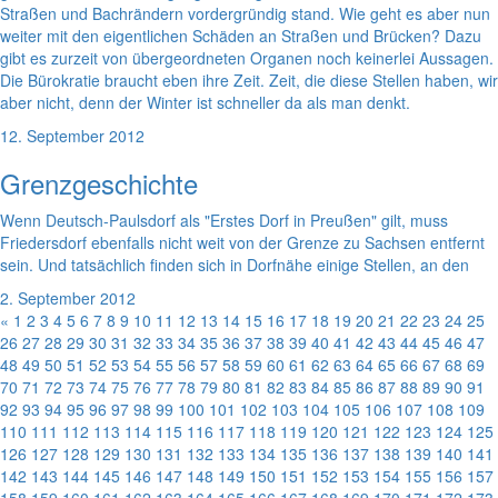
Straßen und Bachrändern vordergründig stand. Wie geht es aber nun
weiter mit den eigentlichen Schäden an Straßen und Brücken? Dazu
gibt es zurzeit von übergeordneten Organen noch keinerlei Aussagen.
Die Bürokratie braucht eben ihre Zeit. Zeit, die diese Stellen haben, wir
aber nicht, denn der Winter ist schneller da als man denkt.
12. September 2012
Grenzgeschichte
Wenn Deutsch-Paulsdorf als "Erstes Dorf in Preußen" gilt, muss
Friedersdorf ebenfalls nicht weit von der Grenze zu Sachsen entfernt
sein. Und tatsächlich finden sich in Dorfnähe einige Stellen, an den
2. September 2012
«
1
2
3
4
5
6
7
8
9
10
11
12
13
14
15
16
17
18
19
20
21
22
23
24
25
26
27
28
29
30
31
32
33
34
35
36
37
38
39
40
41
42
43
44
45
46
47
48
49
50
51
52
53
54
55
56
57
58
59
60
61
62
63
64
65
66
67
68
69
70
71
72
73
74
75
76
77
78
79
80
81
82
83
84
85
86
87
88
89
90
91
92
93
94
95
96
97
98
99
100
101
102
103
104
105
106
107
108
109
110
111
112
113
114
115
116
117
118
119
120
121
122
123
124
125
126
127
128
129
130
131
132
133
134
135
136
137
138
139
140
141
142
143
144
145
146
147
148
149
150
151
152
153
154
155
156
157