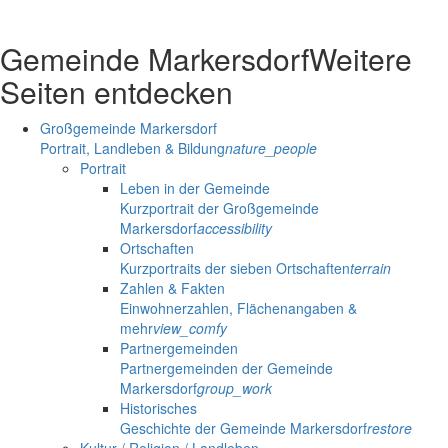
Gemeinde Markersdorf
Weitere
Seiten entdecken
Großgemeinde Markersdorf
Portrait, Landleben & Bildung
nature_people
Portrait
Leben in der Gemeinde
Kurzportrait der Großgemeinde
Markersdorf
accessibility
Ortschaften
Kurzportraits der sieben Ortschaften
terrain
Zahlen & Fakten
Einwohnerzahlen, Flächenangaben &
mehr
view_comfy
Partnergemeinden
Partnergemeinden der Gemeinde
Markersdorf
group_work
Historisches
Geschichte der Gemeinde Markersdorf
restore