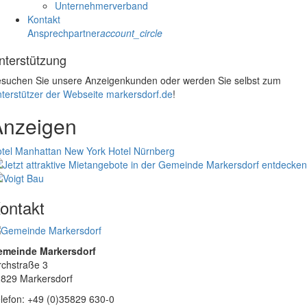
Unternehmerverband
Kontakt
Ansprechpartner
account_circle
nterstützung
suchen Sie unsere Anzeigenkunden oder werden Sie selbst zum
terstützer der Webseite markersdorf.de
!
Anzeigen
tel Manhattan New York
Hotel Nürnberg
ontakt
emeinde Markersdorf
rchstraße 3
829 Markersdorf
lefon: +49 (0)35829 630-0