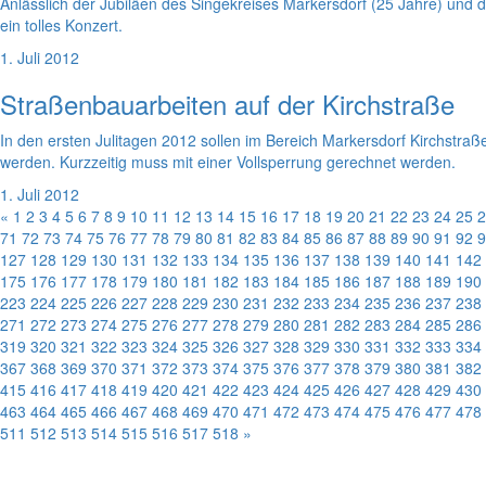
Anlässlich der Jubiläen des Singekreises Markersdorf (25 Jahre) und
ein tolles Konzert.
1. Juli 2012
Straßenbauarbeiten auf der Kirchstraße
In den ersten Julitagen 2012 sollen im Bereich Markersdorf Kirchst
werden. Kurzzeitig muss mit einer Vollsperrung gerechnet werden.
1. Juli 2012
«
1
2
3
4
5
6
7
8
9
10
11
12
13
14
15
16
17
18
19
20
21
22
23
24
25
2
71
72
73
74
75
76
77
78
79
80
81
82
83
84
85
86
87
88
89
90
91
92
9
127
128
129
130
131
132
133
134
135
136
137
138
139
140
141
142
175
176
177
178
179
180
181
182
183
184
185
186
187
188
189
190
223
224
225
226
227
228
229
230
231
232
233
234
235
236
237
238
271
272
273
274
275
276
277
278
279
280
281
282
283
284
285
286
319
320
321
322
323
324
325
326
327
328
329
330
331
332
333
334
367
368
369
370
371
372
373
374
375
376
377
378
379
380
381
382
415
416
417
418
419
420
421
422
423
424
425
426
427
428
429
430
463
464
465
466
467
468
469
470
471
472
473
474
475
476
477
478
511
512
513
514
515
516
517
518
»