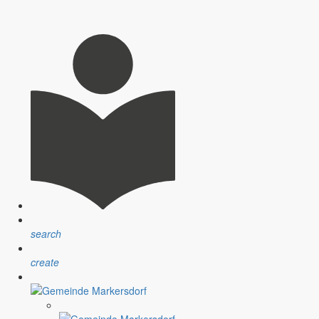
llen Menschen in unserer Gemeinde und auch den Angehörigen, die
und einige junge Leute kommen wieder zurück in unsere Region. Da
Pfefferkuchen, Glühwein und gebrannten Mandeln steigt einem von
tagssorgen kurzzeitig in den Hintergrund treten.
gnissen vom Juli 2012. Die Schäden vom 05. bis 08.07.2012 werden
search
create