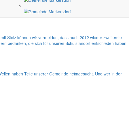
 die Frage geben, wann die Schäden aus dem enormen
dass die Bewilligungen so viel Zeit in Anspruch nehmen würden.
it Stolz können wir vermelden, dass auch 2012 wieder zwei erste
tern bedanken, die sich für unseren Schulstandort entschieden haben.
i Wellen haben Teile unserer Gemeinde heimgesucht. Und wer in der