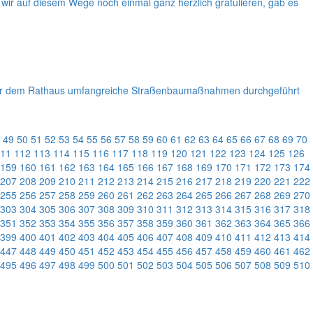
wir auf diesem Wege noch einmal ganz herzlich gratulieren, gab es
ekt vor dem Rathaus umfangreiche Straßenbaumaßnahmen durchgeführt
49
50
51
52
53
54
55
56
57
58
59
60
61
62
63
64
65
66
67
68
69
70
11
112
113
114
115
116
117
118
119
120
121
122
123
124
125
126
159
160
161
162
163
164
165
166
167
168
169
170
171
172
173
174
207
208
209
210
211
212
213
214
215
216
217
218
219
220
221
222
255
256
257
258
259
260
261
262
263
264
265
266
267
268
269
270
303
304
305
306
307
308
309
310
311
312
313
314
315
316
317
318
351
352
353
354
355
356
357
358
359
360
361
362
363
364
365
366
399
400
401
402
403
404
405
406
407
408
409
410
411
412
413
414
447
448
449
450
451
452
453
454
455
456
457
458
459
460
461
462
495
496
497
498
499
500
501
502
503
504
505
506
507
508
509
510