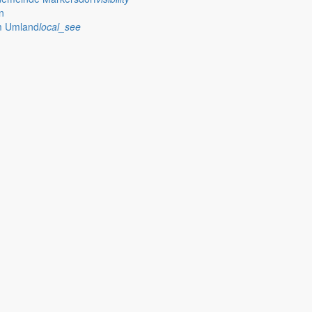
n
im Umland
local_see
ich die Frage, was es uns bringen mag. Ich möchte an dieser Stelle a
efinden wünschen. Vielleicht setzt sich der aufkeimende Trend fort 
ffen.
e wieder, die herrliche und heimliche Weihnachtszeit. Der Duft nach 
ken. Weihnachtsfeiern dominieren den Terminkalender und lassen die All
ben wir die Entscheidung der Landesregierung zu den Hochwassererei