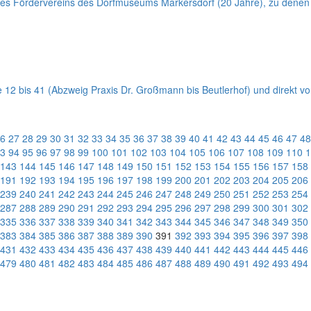
 des Fördervereins des Dorfmuseums Markersdorf (20 Jahre), zu denen 
raße 12 bis 41 (Abzweig Praxis Dr. Großmann bis Beutlerhof) und dir
6
27
28
29
30
31
32
33
34
35
36
37
38
39
40
41
42
43
44
45
46
47
48
3
94
95
96
97
98
99
100
101
102
103
104
105
106
107
108
109
110
1
143
144
145
146
147
148
149
150
151
152
153
154
155
156
157
158
191
192
193
194
195
196
197
198
199
200
201
202
203
204
205
206
239
240
241
242
243
244
245
246
247
248
249
250
251
252
253
254
287
288
289
290
291
292
293
294
295
296
297
298
299
300
301
302
335
336
337
338
339
340
341
342
343
344
345
346
347
348
349
350
383
384
385
386
387
388
389
390
391
392
393
394
395
396
397
398
431
432
433
434
435
436
437
438
439
440
441
442
443
444
445
446
479
480
481
482
483
484
485
486
487
488
489
490
491
492
493
494