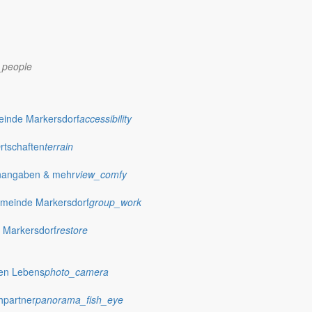
_people
dorf.de
einde Markersdorf
accessibility
Ortschaften
terrain
nangaben & mehr
view_comfy
meinde Markersdorf
group_work
 Markersdorf
restore
hen Lebens
photo_camera
hpartner
panorama_fish_eye