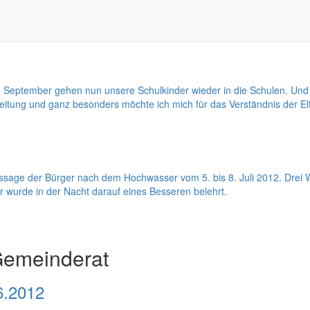
wir Oktober und leider kann ich Ihnen noch immer keine Antwort auf
m August darüber berichtet habe, dachte ich eigentlich nicht wirklich, 
September gehen nun unsere Schulkinder wieder in die Schulen. Und m
leitung und ganz besonders möchte ich mich für das Verständnis der El
taussage der Bürger nach dem Hochwasser vom 5. bis 8. Juli 2012. Dre
r wurde in der Nacht darauf eines Besseren belehrt.
Gemeinderat
6.2012