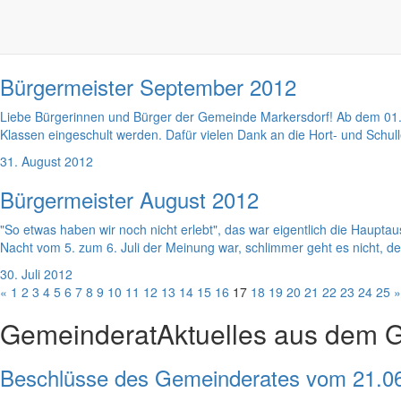
Liebe Bürgerinnen und Bürger der Gemeinde Markersdorf! Nun haben 
Hochwasserereignis vom 5. bis 8. Juli 2012 beseitigt werden. Als ich i
1. Oktober 2012
Bürgermeister September 2012
Liebe Bürgerinnen und Bürger der Gemeinde Markersdorf! Ab dem 01. 
Klassen eingeschult werden. Dafür vielen Dank an die Hort- und Schul
31. August 2012
Bürgermeister August 2012
"So etwas haben wir noch nicht erlebt", das war eigentlich die Haup
Nacht vom 5. zum 6. Juli der Meinung war, schlimmer geht es nicht, de
30. Juli 2012
«
1
2
3
4
5
6
7
8
9
10
11
12
13
14
15
16
17
18
19
20
21
22
23
24
25
»
Gemeinderat
Aktuelles aus dem 
Beschlüsse des Gemeinderates vom 21.0