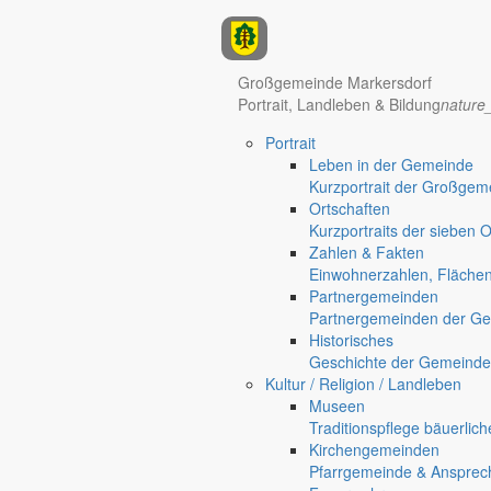
Anzeigen
Großgemeinde Markersdorf
Portrait, Landleben & Bildung
nature
Hotel Manhattan New York
Hotel Nürnberg
Portrait
Regional werben auf markersdorf.de!
anzeigen@gemeinde-markers
Leben in der Gemeinde
Kurzportrait der Großgem
Home
Ortschaften
chevron_right
Bürgerservice
Kurzportraits der sieben 
chevron_right
Rathaus
Zahlen & Fakten
Markersdorf
Einwohnerzahlen, Fläche
Deutsch-Paulsdorf
Partnergemeinden
Holtendorf
Partnergemeinden der Ge
Gersdorf
Historisches
Geschichte der Gemeinde
Friedersdorf
Kultur / Religion / Landleben
Pfaffendorf
Museen
Jauernick-Buschbach
Traditionspflege bäuerlic
Kirchengemeinden
Rathaus
Pfarrgemeinde & Ansprec