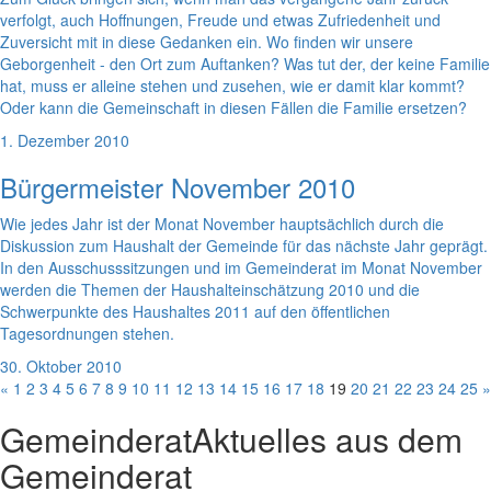
verfolgt, auch Hoffnungen, Freude und etwas Zufriedenheit und
Zuversicht mit in diese Gedanken ein. Wo finden wir unsere
Geborgenheit - den Ort zum Auftanken? Was tut der, der keine Familie
hat, muss er alleine stehen und zusehen, wie er damit klar kommt?
Oder kann die Gemeinschaft in diesen Fällen die Familie ersetzen?
1. Dezember 2010
Bürgermeister November 2010
Wie jedes Jahr ist der Monat November hauptsächlich durch die
Diskussion zum Haushalt der Gemeinde für das nächste Jahr geprägt.
In den Ausschusssitzungen und im Gemeinderat im Monat November
werden die Themen der Haushalteinschätzung 2010 und die
Schwerpunkte des Haushaltes 2011 auf den öffentlichen
Tagesordnungen stehen.
30. Oktober 2010
«
1
2
3
4
5
6
7
8
9
10
11
12
13
14
15
16
17
18
19
20
21
22
23
24
25
»
Gemeinderat
Aktuelles aus dem
Gemeinderat