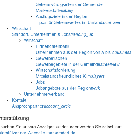
Sehenswürdigkeiten der Gemeinde
Markersdorf
visibility
Ausflugsziele in der Region
Tipps für Sehenswertes im Umland
local_see
Wirtschaft
Standort, Unternehmen & Jobs
trending_up
Wirtschaft
Firmendatenbank
Unternehmen aus der Region von A bis Z
business
Gewerbeflächen
Gewerbegebiete in der Gemeinde
streetview
Wirtschaftsförderung
Mittelstandsfreundliches Klima
layers
Jobs
Jobangebote aus der Region
work
Unternehmerverband
Kontakt
Ansprechpartner
account_circle
nterstützung
suchen Sie unsere Anzeigenkunden oder werden Sie selbst zum
terstützer der Webseite markersdorf.de
!