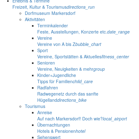
Erlebnis & Termine
Freizeit, Kultur & Tourismus
directions_run
Dorfmuseum Markersdorf
Aktivitäten
Terminkalender
Feste, Ausstellungen, Konzerte etc.
date_range
Vereine
Vereine von A bis Z
bubble_chart
Sport
Vereine, Sportstätten & Aktuelles
fitness_center
Senioren
Vereine, Neuigkeiten & mehr
group
Kinder+Jugendliche
Tipps für Familien
child_care
Radfahren
Radwegenetz durch das sanfte
Hügelland
directions_bike
Tourismus
Anreise
Auf nach Markersdorf! Doch wie?
local_airport
Übernachtungen
Hotels & Pensionen
hotel
Sehenswert