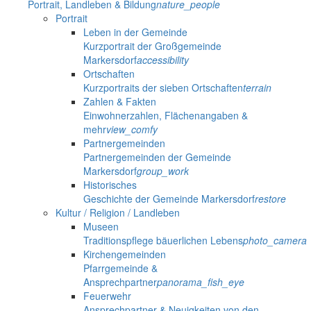
Portrait, Landleben & Bildung
nature_people
Portrait
Leben in der Gemeinde
Kurzportrait der Großgemeinde
Markersdorf
accessibility
Ortschaften
Kurzportraits der sieben Ortschaften
terrain
Zahlen & Fakten
Einwohnerzahlen, Flächenangaben &
mehr
view_comfy
Partnergemeinden
Partnergemeinden der Gemeinde
Markersdorf
group_work
Historisches
Geschichte der Gemeinde Markersdorf
restore
Kultur / Religion / Landleben
Museen
Traditionspflege bäuerlichen Lebens
photo_camera
Kirchengemeinden
Pfarrgemeinde &
Ansprechpartner
panorama_fish_eye
Feuerwehr
Ansprechpartner & Neuigkeiten von den