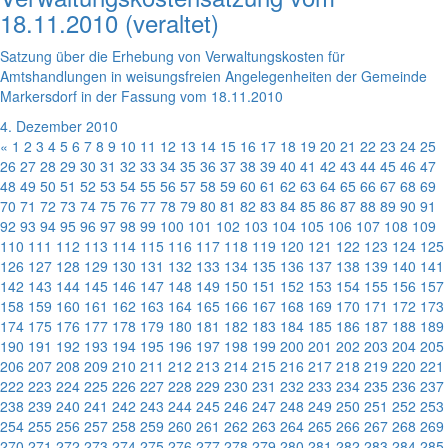
18.11.2010 (veraltet)
Satzung über die Erhebung von Verwaltungskosten für
Amtshandlungen in weisungsfreien Angelegenheiten der Gemeinde
Markersdorf in der Fassung vom 18.11.2010
4. Dezember 2010
«
1
2
3
4
5
6
7
8
9
10
11
12
13
14
15
16
17
18
19
20
21
22
23
24
25
26
27
28
29
30
31
32
33
34
35
36
37
38
39
40
41
42
43
44
45
46
47
48
49
50
51
52
53
54
55
56
57
58
59
60
61
62
63
64
65
66
67
68
69
70
71
72
73
74
75
76
77
78
79
80
81
82
83
84
85
86
87
88
89
90
91
92
93
94
95
96
97
98
99
100
101
102
103
104
105
106
107
108
109
110
111
112
113
114
115
116
117
118
119
120
121
122
123
124
125
126
127
128
129
130
131
132
133
134
135
136
137
138
139
140
141
142
143
144
145
146
147
148
149
150
151
152
153
154
155
156
157
158
159
160
161
162
163
164
165
166
167
168
169
170
171
172
173
174
175
176
177
178
179
180
181
182
183
184
185
186
187
188
189
190
191
192
193
194
195
196
197
198
199
200
201
202
203
204
205
206
207
208
209
210
211
212
213
214
215
216
217
218
219
220
221
222
223
224
225
226
227
228
229
230
231
232
233
234
235
236
237
238
239
240
241
242
243
244
245
246
247
248
249
250
251
252
253
254
255
256
257
258
259
260
261
262
263
264
265
266
267
268
269
270
271
272
273
274
275
276
277
278
279
280
281
282
283
284
285