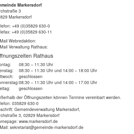
emeinde Markersdorf
rchstraße 3
829 Markersdorf
lefon: +49 (0)35829 630-0
lefax: +49 (0)35829 630-11
Mail Webredaktion:
Mail Verwaltung Rathaus:
ffnungszeiten Rathaus
ntag:
08:30 – 11:30 Uhr
enstag:
08:30 – 11:30 Uhr und 14:00 – 18:00 Uhr
ttwoch:
geschlossen
nnerstag:
08:30 – 11:30 Uhr und 14:00 – 17:00 Uhr
eitag:
geschlossen
ßerhalb der Öffnungszeiten können Termine vereinbart werden.
lefon: 035829 630-0
schrift: Gemeindeverwaltung Markersdorf,
rchstraße 3, 02829 Markersdorf
mepage: www.markersdorf.de
Mail: sekretariat@gemeinde-markersdorf.de