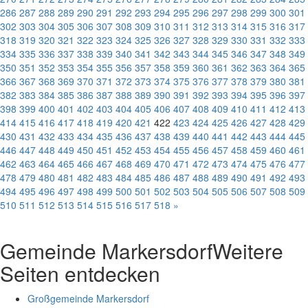
286
287
288
289
290
291
292
293
294
295
296
297
298
299
300
301
302
303
304
305
306
307
308
309
310
311
312
313
314
315
316
317
318
319
320
321
322
323
324
325
326
327
328
329
330
331
332
333
334
335
336
337
338
339
340
341
342
343
344
345
346
347
348
349
350
351
352
353
354
355
356
357
358
359
360
361
362
363
364
365
366
367
368
369
370
371
372
373
374
375
376
377
378
379
380
381
382
383
384
385
386
387
388
389
390
391
392
393
394
395
396
397
398
399
400
401
402
403
404
405
406
407
408
409
410
411
412
413
414
415
416
417
418
419
420
421
422
423
424
425
426
427
428
429
430
431
432
433
434
435
436
437
438
439
440
441
442
443
444
445
446
447
448
449
450
451
452
453
454
455
456
457
458
459
460
461
462
463
464
465
466
467
468
469
470
471
472
473
474
475
476
477
478
479
480
481
482
483
484
485
486
487
488
489
490
491
492
493
494
495
496
497
498
499
500
501
502
503
504
505
506
507
508
509
510
511
512
513
514
515
516
517
518
»
Gemeinde Markersdorf
Weitere
Seiten entdecken
Großgemeinde Markersdorf