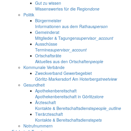
Gut zu wissen
Wissenswertes für die Region
done
Politik
Bürgermeister
Informationen aus dem Rathaus
person
Gemeinderat
Mitglieder & Tagungen
supervisor_account
Ausschüsse
Termine
supervisor_account
Ortschaftsräte
Aktuelles aus den Ortschaften
people
Kommunale Verbände
Zweckverband Gewerbegebiet
Görlitz-Markersdorf Am Hoterberg
streetview
Gesundheit
Apothekenbereitschaft
Apothekenbereitschaft in Görlitz
store
Ärzteschaft
Kontakte & Bereitschaftsdienste
people_outline
Tierärzteschaft
Kontakte & Bereitschaftsdienste
pets
Notrufnummern