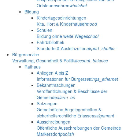
Ortsfeuerwehren
whatshot
Bildung
Kindertageseinrichtungen
Kita, Hort & Kinderhäuser
mood
Schulen
Bildung ohne weite Wege
school
Fahrbibliothek
Standorte & Ausleihzeiten
airport_shuttle
Bürgerservice
Verwaltung, Gesundheit & Politik
account_balance
Rathaus
Anliegen A bis Z
Informationen für Bürger
settings_ethernet
Bekanntmachungen
Veröffentlichungen & Beschlüsse der
Gemeinde
alarm_on
Satzungen
Gemeindliche Angelegenheiten &
sicherheitsrechtliche Erlasse
assignment
Ausschreibungen
Öffentliche Ausschreibungen der Gemeinde
Markersdorf
publish