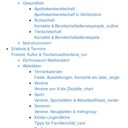
Gesundheit
Apothekenbereitschaft
Apothekenbereitschaft in Görlitz
store
Ärzteschaft
Kontakte & Bereitschaftsdienste
people_outline
Tierärzteschaft
Kontakte & Bereitschaftsdienste
pets
Notrufnummern
Erlebnis & Termine
Freizeit, Kultur & Tourismus
directions_run
Dorfmuseum Markersdorf
Aktivitäten
Terminkalender
Feste, Ausstellungen, Konzerte etc.
date_range
Vereine
Vereine von A bis Z
bubble_chart
Sport
Vereine, Sportstätten & Aktuelles
fitness_center
Senioren
Vereine, Neuigkeiten & mehr
group
Kinder+Jugendliche
Tipps für Familien
child_care