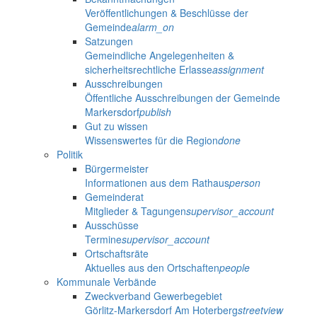
Veröffentlichungen & Beschlüsse der
Gemeinde
alarm_on
Satzungen
Gemeindliche Angelegenheiten &
sicherheitsrechtliche Erlasse
assignment
Ausschreibungen
Öffentliche Ausschreibungen der Gemeinde
Markersdorf
publish
Gut zu wissen
Wissenswertes für die Region
done
Politik
Bürgermeister
Informationen aus dem Rathaus
person
Gemeinderat
Mitglieder & Tagungen
supervisor_account
Ausschüsse
Termine
supervisor_account
Ortschaftsräte
Aktuelles aus den Ortschaften
people
Kommunale Verbände
Zweckverband Gewerbegebiet
Görlitz-Markersdorf Am Hoterberg
streetview