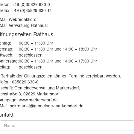
lefon: +49 (0)35829 630-0
lefax: +49 (0)35829 630-11
Mail Webredaktion:
Mail Verwaltung Rathaus:
ffnungszeiten Rathaus
ntag:
08:30 – 11:30 Uhr
enstag:
08:30 – 11:30 Uhr und 14:00 – 18:00 Uhr
ttwoch:
geschlossen
nnerstag:
08:30 – 11:30 Uhr und 14:00 – 17:00 Uhr
eitag:
geschlossen
ßerhalb der Öffnungszeiten können Termine vereinbart werden.
lefon: 035829 630-0
schrift: Gemeindeverwaltung Markersdorf,
rchstraße 3, 02829 Markersdorf
mepage: www.markersdorf.de
Mail: sekretariat@gemeinde-markersdorf.de
ontakt