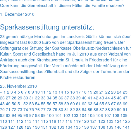
Oder kann die Gemeinschaft in diesen Fällen die Familie ersetzen?
1. Dezember 2010
Sparkassenstiftung unterstützt
23 gemeinnützige Einrichtungen im Landkreis Görlitz können sich über
insgesamt fast 60.000 Euro von der Sparkassenstiftung freuen. Der
Stiftungsrat der Stiftung der Sparkasse Oberlausitz-Niederschlesien für
Kultur, Sport und Gesellschaft hatte im Juli 2010 aus einer Vielzahl von
Anträgen auch den Kirchbauverein St. Ursula in Friedersdorf für eine
Förderung ausgewählt. Der Verein möchte mit der Unterstützung der
Sparkassenstiftung das Ziffernblatt und die Zeiger der Turmuhr an der
Kirche restaurieren.
25. November 2010
«
1
2
3
4
5
6
7
8
9
10
11
12
13
14
15
16
17
18
19
20
21
22
23
24
25
26
27
28
29
30
31
32
33
34
35
36
37
38
39
40
41
42
43
44
45
46
47
48
49
50
51
52
53
54
55
56
57
58
59
60
61
62
63
64
65
66
67
68
69
70
71
72
73
74
75
76
77
78
79
80
81
82
83
84
85
86
87
88
89
90
91
92
93
94
95
96
97
98
99
100
101
102
103
104
105
106
107
108
109
110
111
112
113
114
115
116
117
118
119
120
121
122
123
124
125
126
127
128
129
130
131
132
133
134
135
136
137
138
139
140
141