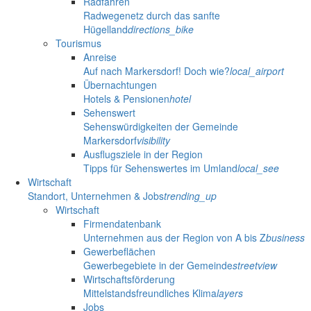
Radfahren
Radwegenetz durch das sanfte
Hügelland
directions_bike
Tourismus
Anreise
Auf nach Markersdorf! Doch wie?
local_airport
Übernachtungen
Hotels & Pensionen
hotel
Sehenswert
Sehenswürdigkeiten der Gemeinde
Markersdorf
visibility
Ausflugsziele in der Region
Tipps für Sehenswertes im Umland
local_see
Wirtschaft
Standort, Unternehmen & Jobs
trending_up
Wirtschaft
Firmendatenbank
Unternehmen aus der Region von A bis Z
business
Gewerbeflächen
Gewerbegebiete in der Gemeinde
streetview
Wirtschaftsförderung
Mittelstandsfreundliches Klima
layers
Jobs