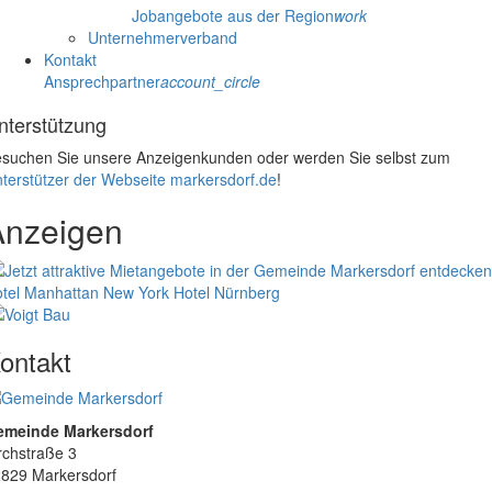
Jobangebote aus der Region
work
Unternehmerverband
Kontakt
Ansprechpartner
account_circle
nterstützung
suchen Sie unsere Anzeigenkunden oder werden Sie selbst zum
terstützer der Webseite markersdorf.de
!
Anzeigen
tel Manhattan New York
Hotel Nürnberg
ontakt
emeinde Markersdorf
rchstraße 3
829 Markersdorf