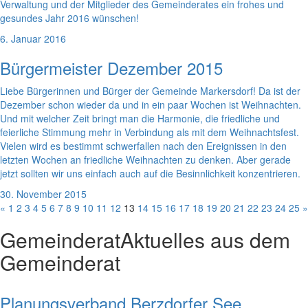
Verwaltung und der Mitglieder des Gemeinderates ein frohes und
gesundes Jahr 2016 wünschen!
6. Januar 2016
Bürgermeister Dezember 2015
Liebe Bürgerinnen und Bürger der Gemeinde Markersdorf! Da ist der
Dezember schon wieder da und in ein paar Wochen ist Weihnachten.
Und mit welcher Zeit bringt man die Harmonie, die friedliche und
feierliche Stimmung mehr in Verbindung als mit dem Weihnachtsfest.
Vielen wird es bestimmt schwerfallen nach den Ereignissen in den
letzten Wochen an friedliche Weihnachten zu denken. Aber gerade
jetzt sollten wir uns einfach auch auf die Besinnlichkeit konzentrieren.
30. November 2015
«
1
2
3
4
5
6
7
8
9
10
11
12
13
14
15
16
17
18
19
20
21
22
23
24
25
»
Gemeinderat
Aktuelles aus dem
Gemeinderat
Planungsverband Berzdorfer See,