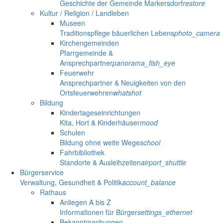
Geschichte der Gemeinde Markersdorf
restore
Kultur / Religion / Landleben
Museen
Traditionspflege bäuerlichen Lebens
photo_camera
Kirchengemeinden
Pfarrgemeinde &
Ansprechpartner
panorama_fish_eye
Feuerwehr
Ansprechpartner & Neuigkeiten von den
Ortsfeuerwehren
whatshot
Bildung
Kindertageseinrichtungen
Kita, Hort & Kinderhäuser
mood
Schulen
Bildung ohne weite Wege
school
Fahrbibliothek
Standorte & Ausleihzeiten
airport_shuttle
Bürgerservice
Verwaltung, Gesundheit & Politik
account_balance
Rathaus
Anliegen A bis Z
Informationen für Bürger
settings_ethernet
Bekanntmachungen