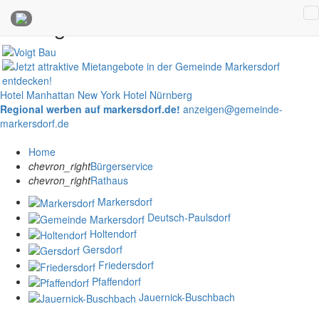
Anzeigen
Hotel Manhattan New York
Hotel Nürnberg
Regional werben auf markersdorf.de!
anzeigen@gemeinde-
markersdorf.de
Home
chevron_right
Bürgerservice
chevron_right
Rathaus
Markersdorf
Deutsch-Paulsdorf
Holtendorf
Gersdorf
Friedersdorf
Pfaffendorf
Jauernick-Buschbach