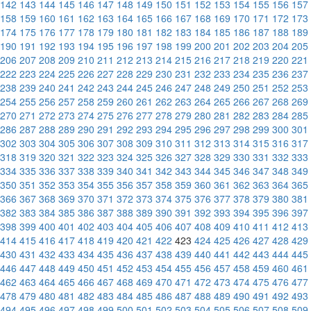
142
143
144
145
146
147
148
149
150
151
152
153
154
155
156
157
158
159
160
161
162
163
164
165
166
167
168
169
170
171
172
173
174
175
176
177
178
179
180
181
182
183
184
185
186
187
188
189
190
191
192
193
194
195
196
197
198
199
200
201
202
203
204
205
206
207
208
209
210
211
212
213
214
215
216
217
218
219
220
221
222
223
224
225
226
227
228
229
230
231
232
233
234
235
236
237
238
239
240
241
242
243
244
245
246
247
248
249
250
251
252
253
254
255
256
257
258
259
260
261
262
263
264
265
266
267
268
269
270
271
272
273
274
275
276
277
278
279
280
281
282
283
284
285
286
287
288
289
290
291
292
293
294
295
296
297
298
299
300
301
302
303
304
305
306
307
308
309
310
311
312
313
314
315
316
317
318
319
320
321
322
323
324
325
326
327
328
329
330
331
332
333
334
335
336
337
338
339
340
341
342
343
344
345
346
347
348
349
350
351
352
353
354
355
356
357
358
359
360
361
362
363
364
365
366
367
368
369
370
371
372
373
374
375
376
377
378
379
380
381
382
383
384
385
386
387
388
389
390
391
392
393
394
395
396
397
398
399
400
401
402
403
404
405
406
407
408
409
410
411
412
413
414
415
416
417
418
419
420
421
422
423
424
425
426
427
428
429
430
431
432
433
434
435
436
437
438
439
440
441
442
443
444
445
446
447
448
449
450
451
452
453
454
455
456
457
458
459
460
461
462
463
464
465
466
467
468
469
470
471
472
473
474
475
476
477
478
479
480
481
482
483
484
485
486
487
488
489
490
491
492
493
494
495
496
497
498
499
500
501
502
503
504
505
506
507
508
509