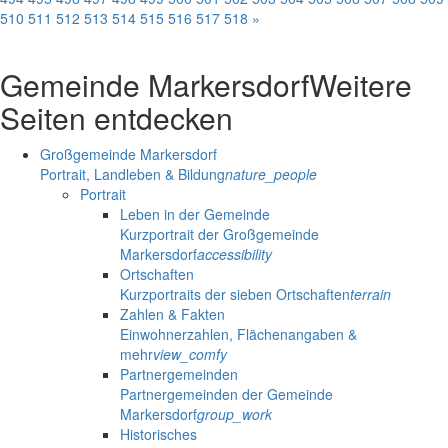
510
511
512
513
514
515
516
517
518
»
Gemeinde Markersdorf
Weitere
Seiten entdecken
Großgemeinde Markersdorf
Portrait, Landleben & Bildung
nature_people
Portrait
Leben in der Gemeinde
Kurzportrait der Großgemeinde
Markersdorf
accessibility
Ortschaften
Kurzportraits der sieben Ortschaften
terrain
Zahlen & Fakten
Einwohnerzahlen, Flächenangaben &
mehr
view_comfy
Partnergemeinden
Partnergemeinden der Gemeinde
Markersdorf
group_work
Historisches