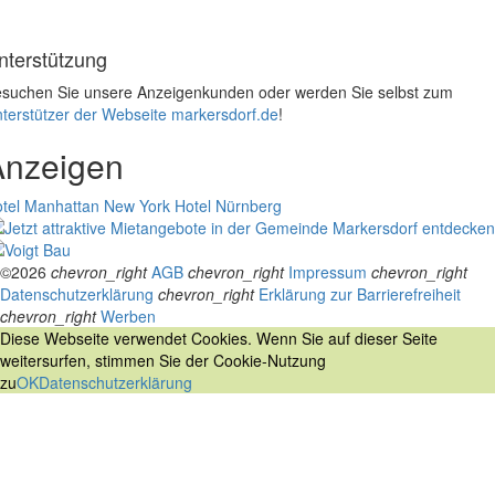
nterstützung
suchen Sie unsere Anzeigenkunden oder werden Sie selbst zum
terstützer der Webseite markersdorf.de
!
Anzeigen
tel Manhattan New York
Hotel Nürnberg
©2026
chevron_right
AGB
chevron_right
Impressum
chevron_right
Datenschutzerklärung
chevron_right
Erklärung zur Barrierefreiheit
chevron_right
Werben
Diese Webseite verwendet Cookies. Wenn Sie auf dieser Seite
weitersurfen, stimmen Sie der Cookie-Nutzung
zu
OK
Datenschutzerklärung