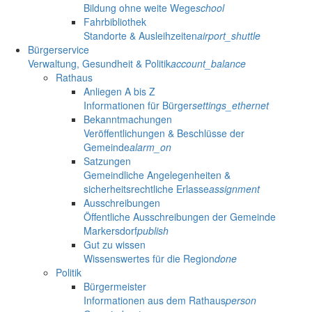
Bildung ohne weite Wege
school
Fahrbibliothek
Standorte & Ausleihzeiten
airport_shuttle
Bürgerservice
Verwaltung, Gesundheit & Politik
account_balance
Rathaus
Anliegen A bis Z
Informationen für Bürger
settings_ethernet
Bekanntmachungen
Veröffentlichungen & Beschlüsse der
Gemeinde
alarm_on
Satzungen
Gemeindliche Angelegenheiten &
sicherheitsrechtliche Erlasse
assignment
Ausschreibungen
Öffentliche Ausschreibungen der Gemeinde
Markersdorf
publish
Gut zu wissen
Wissenswertes für die Region
done
Politik
Bürgermeister
Informationen aus dem Rathaus
person