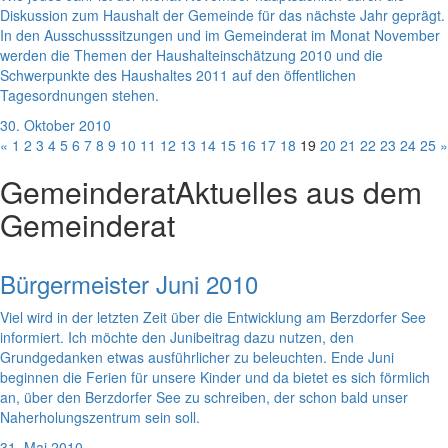
Diskussion zum Haushalt der Gemeinde für das nächste Jahr geprägt.
In den Ausschusssitzungen und im Gemeinderat im Monat November
werden die Themen der Haushalteinschätzung 2010 und die
Schwerpunkte des Haushaltes 2011 auf den öffentlichen
Tagesordnungen stehen.
30. Oktober 2010
«
1
2
3
4
5
6
7
8
9
10
11
12
13
14
15
16
17
18
19
20
21
22
23
24
25
»
Gemeinderat
Aktuelles aus dem
Gemeinderat
Bürgermeister Juni 2010
Viel wird in der letzten Zeit über die Entwicklung am Berzdorfer See
informiert. Ich möchte den Junibeitrag dazu nutzen, den
Grundgedanken etwas ausführlicher zu beleuchten. Ende Juni
beginnen die Ferien für unsere Kinder und da bietet es sich förmlich
an, über den Berzdorfer See zu schreiben, der schon bald unser
Naherholungszentrum sein soll.
31. Mai 2010