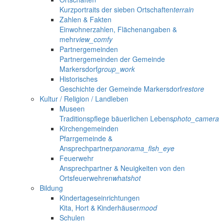
Kurzportraits der sieben Ortschaften
terrain
Zahlen & Fakten
Einwohnerzahlen, Flächenangaben &
mehr
view_comfy
Partnergemeinden
Partnergemeinden der Gemeinde
Markersdorf
group_work
Historisches
Geschichte der Gemeinde Markersdorf
restore
Kultur / Religion / Landleben
Museen
Traditionspflege bäuerlichen Lebens
photo_camera
Kirchengemeinden
Pfarrgemeinde &
Ansprechpartner
panorama_fish_eye
Feuerwehr
Ansprechpartner & Neuigkeiten von den
Ortsfeuerwehren
whatshot
Bildung
Kindertageseinrichtungen
Kita, Hort & Kinderhäuser
mood
Schulen