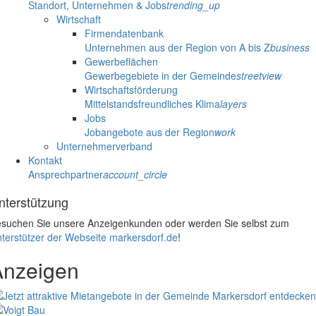
Standort, Unternehmen & Jobs
trending_up
Wirtschaft
Firmendatenbank
Unternehmen aus der Region von A bis Z
business
Gewerbeflächen
Gewerbegebiete in der Gemeinde
streetview
Wirtschaftsförderung
Mittelstandsfreundliches Klima
layers
Jobs
Jobangebote aus der Region
work
Unternehmerverband
Kontakt
Ansprechpartner
account_circle
nterstützung
suchen Sie unsere Anzeigenkunden oder werden Sie selbst zum
terstützer der Webseite markersdorf.de
!
Anzeigen