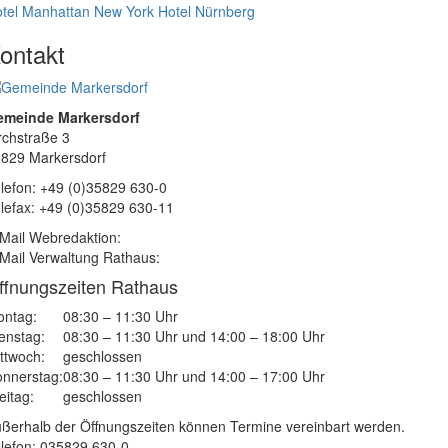
tel Manhattan New York
Hotel Nürnberg
ontakt
emeinde Markersdorf
rchstraße 3
829 Markersdorf
lefon: +49 (0)35829 630-0
lefax: +49 (0)35829 630-11
Mail Webredaktion:
Mail Verwaltung Rathaus:
ffnungszeiten Rathaus
ntag:
08:30 – 11:30 Uhr
enstag:
08:30 – 11:30 Uhr und 14:00 – 18:00 Uhr
ttwoch:
geschlossen
nnerstag:
08:30 – 11:30 Uhr und 14:00 – 17:00 Uhr
eitag:
geschlossen
ßerhalb der Öffnungszeiten können Termine vereinbart werden.
lefon: 035829 630-0