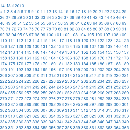
14. Mai 2010
«
1
2
3
4
5
6
7
8
9
10
11
12
13
14
15
16
17
18
19
20
21
22
23
24
25
26
27
28
29
30
31
32
33
34
35
36
37
38
39
40
41
42
43
44
45
46
47
48
49
50
51
52
53
54
55
56
57
58
59
60
61
62
63
64
65
66
67
68
69
70
71
72
73
74
75
76
77
78
79
80
81
82
83
84
85
86
87
88
89
90
91
92
93
94
95
96
97
98
99
100
101
102
103
104
105
106
107
108
109
110
111
112
113
114
115
116
117
118
119
120
121
122
123
124
125
126
127
128
129
130
131
132
133
134
135
136
137
138
139
140
141
142
143
144
145
146
147
148
149
150
151
152
153
154
155
156
157
158
159
160
161
162
163
164
165
166
167
168
169
170
171
172
173
174
175
176
177
178
179
180
181
182
183
184
185
186
187
188
189
190
191
192
193
194
195
196
197
198
199
200
201
202
203
204
205
206
207
208
209
210
211
212
213
214
215
216
217
218
219
220
221
222
223
224
225
226
227
228
229
230
231
232
233
234
235
236
237
238
239
240
241
242
243
244
245
246
247
248
249
250
251
252
253
254
255
256
257
258
259
260
261
262
263
264
265
266
267
268
269
270
271
272
273
274
275
276
277
278
279
280
281
282
283
284
285
286
287
288
289
290
291
292
293
294
295
296
297
298
299
300
301
302
303
304
305
306
307
308
309
310
311
312
313
314
315
316
317
318
319
320
321
322
323
324
325
326
327
328
329
330
331
332
333
334
335
336
337
338
339
340
341
342
343
344
345
346
347
348
349
350
351
352
353
354
355
356
357
358
359
360
361
362
363
364
365