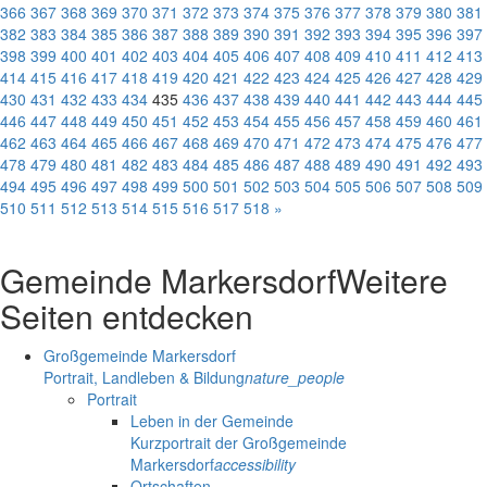
366
367
368
369
370
371
372
373
374
375
376
377
378
379
380
381
382
383
384
385
386
387
388
389
390
391
392
393
394
395
396
397
398
399
400
401
402
403
404
405
406
407
408
409
410
411
412
413
414
415
416
417
418
419
420
421
422
423
424
425
426
427
428
429
430
431
432
433
434
435
436
437
438
439
440
441
442
443
444
445
446
447
448
449
450
451
452
453
454
455
456
457
458
459
460
461
462
463
464
465
466
467
468
469
470
471
472
473
474
475
476
477
478
479
480
481
482
483
484
485
486
487
488
489
490
491
492
493
494
495
496
497
498
499
500
501
502
503
504
505
506
507
508
509
510
511
512
513
514
515
516
517
518
»
Gemeinde Markersdorf
Weitere
Seiten entdecken
Großgemeinde Markersdorf
Portrait, Landleben & Bildung
nature_people
Portrait
Leben in der Gemeinde
Kurzportrait der Großgemeinde
Markersdorf
accessibility
Ortschaften