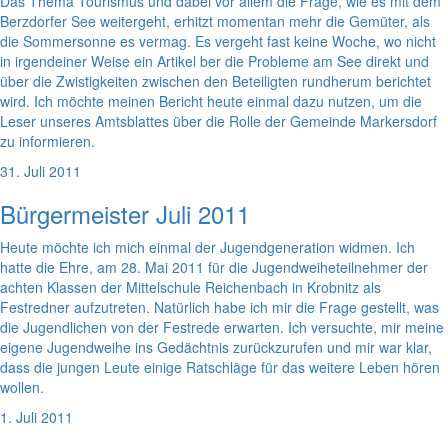
Das Thema Tourismus und dabei vor allem die Frage, wie es mit dem
Berzdorfer See weitergeht, erhitzt momentan mehr die Gemüter, als
die Sommersonne es vermag. Es vergeht fast keine Woche, wo nicht
in irgendeiner Weise ein Artikel ber die Probleme am See direkt und
über die Zwistigkeiten zwischen den Beteiligten rundherum berichtet
wird. Ich möchte meinen Bericht heute einmal dazu nutzen, um die
Leser unseres Amtsblattes über die Rolle der Gemeinde Markersdorf
zu informieren.
31. Juli 2011
Bürgermeister Juli 2011
Heute möchte ich mich einmal der Jugendgeneration widmen. Ich
hatte die Ehre, am 28. Mai 2011 für die Jugendweiheteilnehmer der
achten Klassen der Mittelschule Reichenbach in Krobnitz als
Festredner aufzutreten. Natürlich habe ich mir die Frage gestellt, was
die Jugendlichen von der Festrede erwarten. Ich versuchte, mir meine
eigene Jugendweihe ins Gedächtnis zurückzurufen und mir war klar,
dass die jungen Leute einige Ratschläge für das weitere Leben hören
wollen.
1. Juli 2011