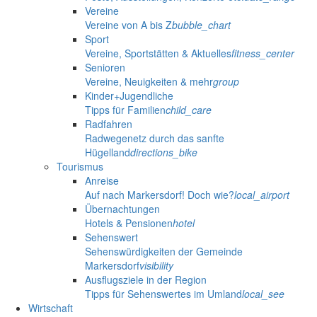
Vereine
Vereine von A bis Z
bubble_chart
Sport
Vereine, Sportstätten & Aktuelles
fitness_center
Senioren
Vereine, Neuigkeiten & mehr
group
Kinder+Jugendliche
Tipps für Familien
child_care
Radfahren
Radwegenetz durch das sanfte
Hügelland
directions_bike
Tourismus
Anreise
Auf nach Markersdorf! Doch wie?
local_airport
Übernachtungen
Hotels & Pensionen
hotel
Sehenswert
Sehenswürdigkeiten der Gemeinde
Markersdorf
visibility
Ausflugsziele in der Region
Tipps für Sehenswertes im Umland
local_see
Wirtschaft