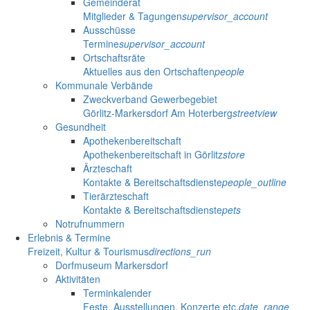
Gemeinderat
Mitglieder & Tagungen
supervisor_account
Ausschüsse
Termine
supervisor_account
Ortschaftsräte
Aktuelles aus den Ortschaften
people
Kommunale Verbände
Zweckverband Gewerbegebiet
Görlitz-Markersdorf Am Hoterberg
streetview
Gesundheit
Apothekenbereitschaft
Apothekenbereitschaft in Görlitz
store
Ärzteschaft
Kontakte & Bereitschaftsdienste
people_outline
Tierärzteschaft
Kontakte & Bereitschaftsdienste
pets
Notrufnummern
Erlebnis & Termine
Freizeit, Kultur & Tourismus
directions_run
Dorfmuseum Markersdorf
Aktivitäten
Terminkalender
Feste, Ausstellungen, Konzerte etc.
date_range